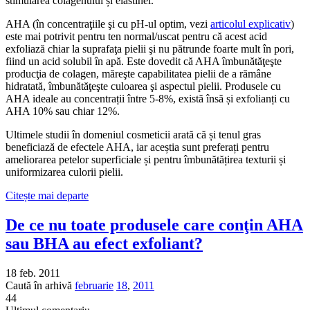
stimularea colagenului și elastinei.
AHA (în concentraţiile şi cu pH-ul optim, vezi
articolul explicativ
)
este mai potrivit pentru ten normal/uscat pentru că acest acid
exfoliază chiar la suprafaţa pielii şi nu pătrunde foarte mult în pori,
fiind un acid solubil în apă. Este dovedit că AHA îmbunătăţeşte
producţia de colagen, măreşte capabilitatea pielii de a rămâne
hidratată, îmbunătăţeşte culoarea şi aspectul pielii. Produsele cu
AHA ideale au concentrații între 5-8%, există însă și exfolianți cu
AHA 10% sau chiar 12%.
Ultimele studii în domeniul cosmeticii arată că și tenul gras
beneficiază de efectele AHA, iar aceștia sunt preferați pentru
ameliorarea petelor superficiale și pentru îmbunătățirea texturii și
uniformizarea culorii pielii.
Citește mai departe
De ce nu toate produsele care conţin AHA
sau BHA au efect exfoliant?
18 feb. 2011
Caută în arhivă
februarie
18
,
2011
44