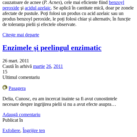
cauzatoare de acnee (
P. Acnes
), cele mai eficiente fiind
benzoyl
peroxide
şi
acidul azelaic
. Se aplică în cantitate mică, doar pe zonele
afectate de pustule. Poți folosi un produs cu acid azelaic sau un
produs benzoyl peroxide, le poți folosi chiar și alternativ, în funcție
de toleranța pielii și efectele observate.
Citește mai departe
Enzimele şi peelingul enzimatic
26 mart. 2011
Caută în arhivă
martie
26
,
2011
15
Ultimul comentariu
Pasagera
Delia, Cunosc, eu am incercat inainte sa fi avut cunostintele
necesare despre ingrijirea pielii si nu a avut efecte asupra…
Adaugă comentariu
Publicat în
Exfoliere
,
Îngrijire ten