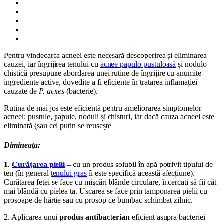
Pentru vindecarea acneei este necesară descoperirea și eliminarea
cauzei, iar îngrijirea tenului cu
acnee papulo pustuloasă
și nodulo
chistică presupune abordarea unei rutine de îngrijire cu anumite
ingrediente active, dovedite a fi eficiente în tratarea inflamației
cauzate de
P. acnes
(bacterie).
Rutina de mai jos este eficientă pentru ameliorarea simptomelor
acneei: pustule, papule, noduli și chisturi, iar dacă cauza acneei este
eliminată (sau cel puțin se reușește
Dimineaţa:
1.
Curăţarea pielii
– cu un produs solubil în apă potrivit tipului de
ten (în general
tenului gras
îi este specifică această afecțiune).
Curăţarea feţei se face cu mişcări blânde circulare, încercaţi să fii cât
mai blândă cu pielea ta. Uscarea se face prin tamponarea pielii cu
prosoape de hârtie sau cu prosop de bumbac schimbat zilnic.
2. Aplicarea unui
produs antibacterian
eficient asupra bacteriei