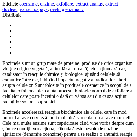
Etichete
coenzime
,
enzime
,
exfoliere
,
extract ananas
,
extract
dovleac
,
extract papaya
,
peeling enzimatic
Distribuie
Enzimele sunt un grup mare de proteine produse de orice organism
viu (de origine vegetală, animală sau umană), ele acţionează ca şi
catalizator în reacţiile chimice şi biologice, ajutând celulele să
comunice între ele, inhibând impactul negativ al radicalilor liberi
asupra celulelor. Sunt folosite în produsele cosmetice în scopul de a
facilita exfolierea, de a ajuta procesul biologic normal de exfoliere a
celulelor care poate încetini o dată cu vârsta sau din cauza acţiunii
radiaţiilor solare asupra pielii.
Enzimele accelerează reacţiile biochimice ale celulei care în mod
normal ar avea o viteză mult mai mică sau chiar nu ar avea loc defel.
Cele mai multe enzime sunt capricioase când vine vorba despre cum
şi în ce condiţii vor acţiona, câteodată este nevoie de enzime
ajutătoare (denumite coenzime) pentru a se realiza o anumită reacţie