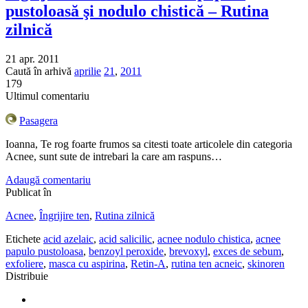
pustoloasă şi nodulo chistică – Rutina
zilnică
21 apr. 2011
Caută în arhivă
aprilie
21
,
2011
179
Ultimul comentariu
Pasagera
Ioanna, Te rog foarte frumos sa citesti toate articolele din categoria
Acnee, sunt sute de intrebari la care am raspuns…
Adaugă comentariu
Publicat în
Acnee
,
Îngrijire ten
,
Rutina zilnică
Etichete
acid azelaic
,
acid salicilic
,
acnee nodulo chistica
,
acnee
papulo pustoloasa
,
benzoyl peroxide
,
brevoxyl
,
exces de sebum
,
exfoliere
,
masca cu aspirina
,
Retin-A
,
rutina ten acneic
,
skinoren
Distribuie