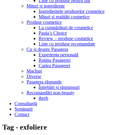
Liste cu produse pentru păr
Mituri și ingrediente
Ingredientele produselor cosmetice
Mituri şi realităţi cosmetice
Produse cosmetice
La cumpărături de cosmetice
Paula’s Choice
Review – produse cosmetice
Liste cu produse recomandate
Cu și despre Pasagera
Experienţa personală
Rutina Pasagerei
Cartea Pasagerei
Machiaj
Diverse
Pasagera răspunde
Întrebări și răspunsuri
Recomandări non-beauty
iherb
Consultanță
Seminarii
Contact
Tag - exfoliere