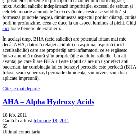
şi pustulelor prezente în principal în cazul tenului normal/gras şi
mixt. Acidul salicilic îndepărtează impuritățile, excesul de sebum și
celulele moarte acumulate în exces (toate acestea se solidifică și
formează punctele negre), diminuează aspectul porilor dilatați, curăță
porii în profunzime, ceea ce duce la un aspect luminos al pielii. Citiţi
aici
toate beneficiile exfolierii.
În acelaşi timp, BHA (acid salicilic) are potențial iritant mai mic
decât AHA, datorită relaţiei acidului cu aspirina, aspirină (acid
acetilsalicilic) care are proprietăţi anti-inflamatorii ce se regăsesc
într-o anumită măsură şi în proprietățile acidului salicilic. Un alt
avantaj pe care îl are BHA-ul este faptul că are un uşor efect anti-
bacterian, iar combinaţia lui cu benzoyl peroxide este perfectă (BHA
folosit seara şi benzoyl peroxide dimineaţa, sau invers, sau chiar
aplicate împreună).
Citește mai departe
AHA – Alpha Hydroxy Acids
18 feb. 2011
Caută în arhivă
februarie
18
,
2011
65
Ultimul comentariu