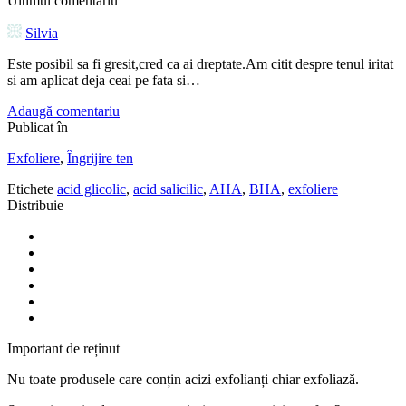
Ultimul comentariu
Silvia
Este posibil sa fi gresit,cred ca ai dreptate.Am citit despre tenul iritat
si am aplicat deja ceai pe fata si…
Adaugă comentariu
Publicat în
Exfoliere
,
Îngrijire ten
Etichete
acid glicolic
,
acid salicilic
,
AHA
,
BHA
,
exfoliere
Distribuie
Important de reținut
Nu toate produsele care conțin acizi exfolianți chiar exfoliază.