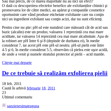
Sau mai precis, de ce marea majoritate nu au nici un efect?
O dată cu descoperirea efectelor benefice ale exfolianților chimici şi
promovarea lor de către medici, au apărut şi companiile cosmetice
oportuniste care vând produse etichetate exfoliante care nu conţin
nici un ingredient exfoliant sau conţin acizi, dar nu sunt eficienţi.
Pentru cine nu ştie: pH-ul este numărul care măsoară cât de acid sau
bazic (alcalin) este un produs; valoarea 1 reprezintă cea mai mare
aciditate, iar valoarea 14 reprezintă cea mai mare alcalinitate. Apa de
la robinet are pH între 6 şi 8 (depinde de duritatea ei), în medie
considerat 7, iar acest pH este pH-ul neutru. pH-ul pielii este între
4.5 şi 6, în medie considerat 5.5, observăm că pielea este uşor acidă,
de unde a venit şi numele stratului protector al pielii – acid mantle.
Citește mai departe
De ce trebuie să realizăm exfolierea pielii
18 feb. 2011
Caută în arhivă
februarie
18
,
2011
23
Ultimul comentariu
sanzienesimatraguna