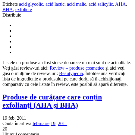
Etichete
acid glycolic
,
acid lactic
,
acid malic
,
acid salicylic
,
AHA
,
BHA
,
exfoliere
Distribuie
Listele cu produse au fost șterse deoarece nu mai sunt de actualitate.
Veți găsi review-uri aici:
Review – produse cosmetice
și aici veți
găsi o mulțime de review-uri:
Beautypedia
. Întotdeauna verificați
lista de ingrediente a produsului pe care doriți să îl achiziționați,
comparativ cu cele listate în review, este posibil să apară diferențe.
Produse de curăţare care conţin
exfolianţi (AHA şi BHA)
19 feb. 2011
Caută în arhivă
februarie
19
,
2011
20
Ultimul comentariu