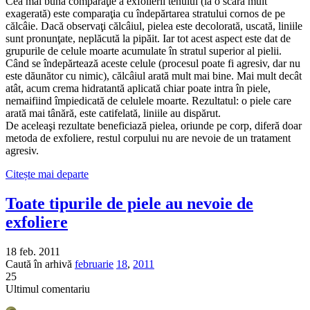
Cea mai bună comparaţie a exfolierii tenului (la o scară mult
exagerată) este comparaţia cu îndepărtarea stratului cornos de pe
călcâie. Dacă observaţi călcâiul, pielea este decolorată, uscată, liniile
sunt pronunţate, neplăcută la pipăit. Iar tot acest aspect este dat de
grupurile de celule moarte acumulate în stratul superior al pielii.
Când se îndepărtează aceste celule (procesul poate fi agresiv, dar nu
este dăunător cu nimic), călcâiul arată mult mai bine. Mai mult decât
atât, acum crema hidratantă aplicată chiar poate intra în piele,
nemaifiind împiedicată de celulele moarte. Rezultatul: o piele care
arată mai tânără, este catifelată, liniile au dispărut.
De aceleaşi rezultate beneficiază pielea, oriunde pe corp, diferă doar
metoda de exfoliere, restul corpului nu are nevoie de un tratament
agresiv.
Citește mai departe
Toate tipurile de piele au nevoie de
exfoliere
18 feb. 2011
Caută în arhivă
februarie
18
,
2011
25
Ultimul comentariu