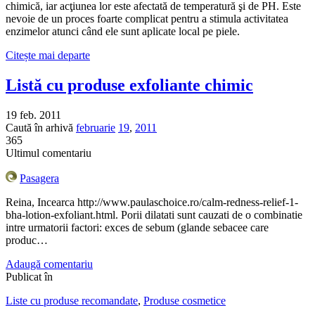
chimică, iar acţiunea lor este afectată de temperatură şi de PH. Este
nevoie de un proces foarte complicat pentru a stimula activitatea
enzimelor atunci când ele sunt aplicate local pe piele.
Citește mai departe
Listă cu produse exfoliante chimic
19 feb. 2011
Caută în arhivă
februarie
19
,
2011
365
Ultimul comentariu
Pasagera
Reina, Incearca http://www.paulaschoice.ro/calm-redness-relief-1-
bha-lotion-exfoliant.html. Porii dilatati sunt cauzati de o combinatie
intre urmatorii factori: exces de sebum (glande sebacee care
produc…
Adaugă comentariu
Publicat în
Liste cu produse recomandate
,
Produse cosmetice