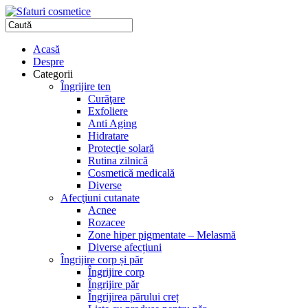
Acasă
Despre
Categorii
Îngrijire ten
Curăţare
Exfoliere
Anti Aging
Hidratare
Protecţie solară
Rutina zilnică
Cosmetică medicală
Diverse
Afecţiuni cutanate
Acnee
Rozacee
Zone hiper pigmentate – Melasmă
Diverse afecțiuni
Îngrijire corp și păr
Îngrijire corp
Îngrijire păr
Îngrijirea părului creț