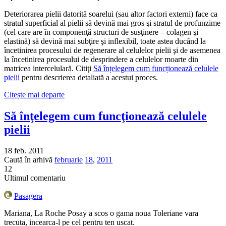
Deteriorarea pielii datorită soarelui (sau altor factori externi) face ca
stratul superficial al pielii să devină mai gros şi stratul de profunzime
(cel care are în componenţă structuri de susţinere – colagen şi
elastină) să devină mai subţire şi inflexibil, toate astea ducând la
încetinirea procesului de regenerare al celulelor pielii şi de asemenea
la încetinirea procesului de desprindere a celulelor moarte din
matricea intercelulară. Citiţi
Să înțelegem cum funcționează celulele
pielii
pentru descrierea detaliată a acestui proces.
Citește mai departe
Să înţelegem cum funcţionează celulele
pielii
18 feb. 2011
Caută în arhivă
februarie
18
,
2011
12
Ultimul comentariu
Pasagera
Mariana, La Roche Posay a scos o gama noua Toleriane vara
trecuta, incearca-l pe cel pentru ten uscat.