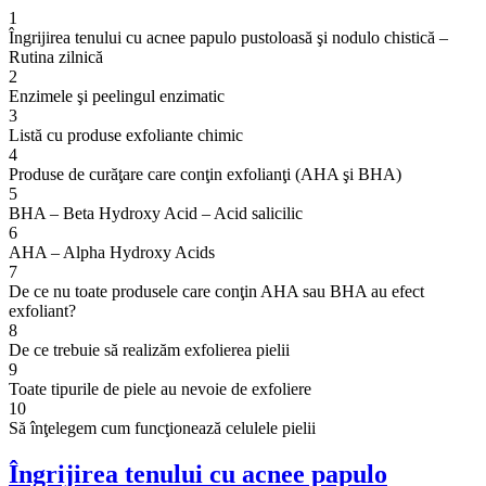
1
Îngrijirea tenului cu acnee papulo pustoloasă şi nodulo chistică –
Rutina zilnică
2
Enzimele şi peelingul enzimatic
3
Listă cu produse exfoliante chimic
4
Produse de curăţare care conţin exfolianţi (AHA şi BHA)
5
BHA – Beta Hydroxy Acid – Acid salicilic
6
AHA – Alpha Hydroxy Acids
7
De ce nu toate produsele care conţin AHA sau BHA au efect
exfoliant?
8
De ce trebuie să realizăm exfolierea pielii
9
Toate tipurile de piele au nevoie de exfoliere
10
Să înţelegem cum funcţionează celulele pielii
Îngrijirea tenului cu acnee papulo