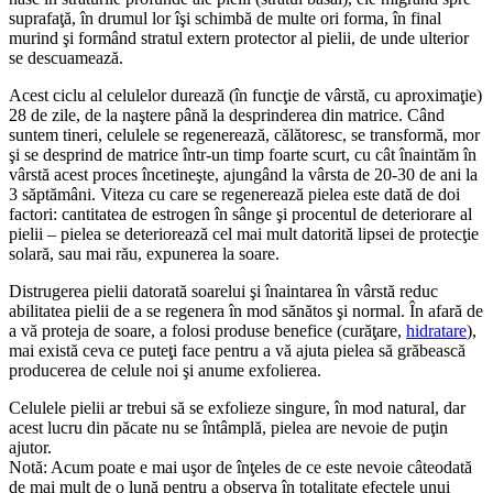
suprafaţă, în drumul lor îşi schimbă de multe ori forma, în final
murind şi formând stratul extern protector al pielii, de unde ulterior
se descuamează.
Acest ciclu al celulelor durează (în funcţie de vârstă, cu aproximaţie)
28 de zile, de la naştere până la desprinderea din matrice. Când
suntem tineri, celulele se regenerează, călătoresc, se transformă, mor
şi se desprind de matrice într-un timp foarte scurt, cu cât înaintăm în
vârstă acest proces încetineşte, ajungând la vârsta de 20-30 de ani la
3 săptămâni. Viteza cu care se regenerează pielea este dată de doi
factori: cantitatea de estrogen în sânge şi procentul de deteriorare al
pielii – pielea se deteriorează cel mai mult datorită lipsei de protecţie
solară, sau mai rău, expunerea la soare.
Distrugerea pielii datorată soarelui şi înaintarea în vârstă reduc
abilitatea pielii de a se regenera în mod sănătos şi normal. În afară de
a vă proteja de soare, a folosi produse benefice (curăţare,
hidratare
),
mai există ceva ce puteţi face pentru a vă ajuta pielea să grăbească
producerea de celule noi şi anume exfolierea.
Celulele pielii ar trebui să se exfolieze singure, în mod natural, dar
acest lucru din păcate nu se întâmplă, pielea are nevoie de puţin
ajutor.
Notă: Acum poate e mai uşor de înţeles de ce este nevoie câteodată
de mai mult de o lună pentru a observa în totalitate efectele unui