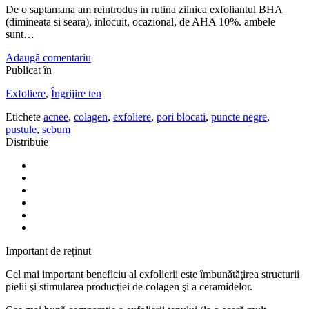
De o saptamana am reintrodus in rutina zilnica exfoliantul BHA
(dimineata si seara), inlocuit, ocazional, de AHA 10%. ambele
sunt…
Adaugă comentariu
Publicat în
Exfoliere
,
Îngrijire ten
Etichete
acnee
,
colagen
,
exfoliere
,
pori blocati
,
puncte negre
,
pustule
,
sebum
Distribuie
Important de reținut
Cel mai important beneficiu al exfolierii este îmbunătăţirea structurii
pielii şi stimularea producţiei de colagen şi a ceramidelor.