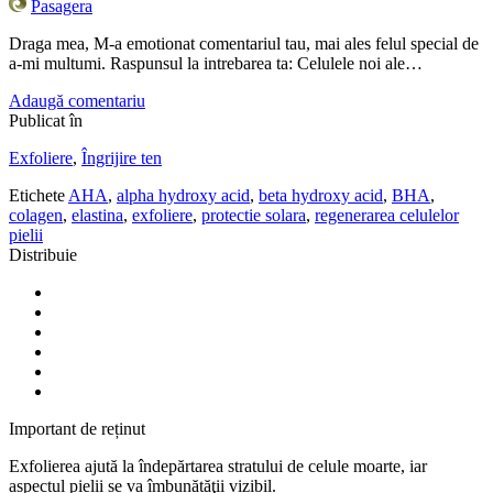
Pasagera
Draga mea, M-a emotionat comentariul tau, mai ales felul special de
a-mi multumi. Raspunsul la intrebarea ta: Celulele noi ale…
Adaugă comentariu
Publicat în
Exfoliere
,
Îngrijire ten
Etichete
AHA
,
alpha hydroxy acid
,
beta hydroxy acid
,
BHA
,
colagen
,
elastina
,
exfoliere
,
protectie solara
,
regenerarea celulelor
pielii
Distribuie
Important de reținut
Exfolierea ajută la îndepărtarea stratului de celule moarte, iar
aspectul pielii se va îmbunătăţii vizibil.