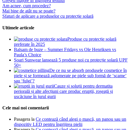
Greșeli majore în îngrijirea tenului
Am acnee, cum procedez?
Mai bine de atât nu se poate?
Sfaturi de aplicare a produselor cu protecție solară
Ultimele articole
Produse cu protecție solară
preferate în 2025
Balsam de buze – Summer Fridays vs Ole Henriksen vs
Paula’s Choice
Soari Sunwear lansează 5 produse noi cu protecție solară UPF
50+
De ce nu se absorb produsele cosmetice în
piele și se formează aglomerate pe piele sub formă de ‘scame’
sau ‘fulgi’?
Cauze și soluții pentru dermatita
periorală și alte afecțiuni care produc erupții, roșeață și
uscăciune în jurul gurii
Cele mai noi comentarii
Pasagera
la
Ce contează când alegi o mască, un panou sau un
dispozitiv LED pentru îngrijirea pielii
Pasagera
la
Ce contează când alegi o mască, un panou sau un