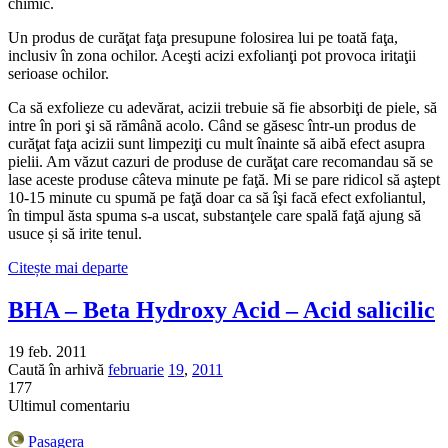
chimic.
Un produs de curăţat faţa presupune folosirea lui pe toată faţa,
inclusiv în zona ochilor. Aceşti acizi exfolianţi pot provoca iritaţii
serioase ochilor.
Ca să exfolieze cu adevărat, acizii trebuie să fie absorbiţi de piele, să
intre în pori şi să rămână acolo. Când se găsesc într-un produs de
curăţat faţa acizii sunt limpeziţi cu mult înainte să aibă efect asupra
pielii. Am văzut cazuri de produse de curăţat care recomandau să se
lase aceste produse câteva minute pe faţă. Mi se pare ridicol să aştept
10-15 minute cu spumă pe faţă doar ca să îşi facă efect exfoliantul,
în timpul ăsta spuma s-a uscat, substanţele care spală faţă ajung să
usuce și să irite tenul.
Citește mai departe
BHA – Beta Hydroxy Acid – Acid salicilic
19 feb. 2011
Caută în arhivă
februarie
19
,
2011
177
Ultimul comentariu
Pasagera