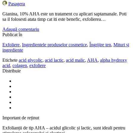
Pasagera
Gianina, 10% AHA este un tratament cu aplicari saptamanale. Poti
sa il folosesti atata timp cat iti este benefic, exfolierea…
Adaugă comentariu
Publicat în
Exfoliere
,
Ingredientele produselor cosmetice
,
Îngrijire ten
,
Mituri și
ingrediente
Etichete
acid glycolic
,
acid lactic
,
acid malic
,
AHA
,
alpha hydroxy
acid
,
colagen
,
exfoliere
Distribuie
Important de reținut
Exfolianții de tip AHA – acidul glicolic și lactic, sunt ideali pentru