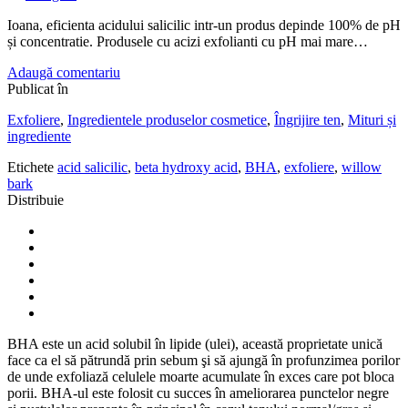
Ioana, eficienta acidului salicilic intr-un produs depinde 100% de pH
și concentratie. Produsele cu acizi exfolianti cu pH mai mare…
Adaugă comentariu
Publicat în
Exfoliere
,
Ingredientele produselor cosmetice
,
Îngrijire ten
,
Mituri și
ingrediente
Etichete
acid salicilic
,
beta hydroxy acid
,
BHA
,
exfoliere
,
willow
bark
Distribuie
BHA este un acid solubil în lipide (ulei), această proprietate unică
face ca el să pătrundă prin sebum şi să ajungă în profunzimea porilor
de unde exfoliază celulele moarte acumulate în exces care pot bloca
porii. BHA-ul este folosit cu succes în ameliorarea punctelor negre