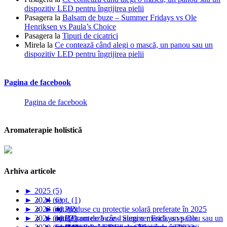
dispozitiv LED pentru îngrijirea pielii
Pasagera
la
Balsam de buze – Summer Fridays vs Ole
Henriksen vs Paula’s Choice
Pasagera
la
Tipuri de cicatrici
Mirela
la
Ce contează când alegi o mască, un panou sau un
dispozitiv LED pentru îngrijirea pielii
Pagina de facebook
Pagina de facebook
Aromaterapie holistică
Arhiva articole
►
2025 (5)
►
2024 (6)
►
sept. (1)
►
2023 (4)
►
►
iul. (1)
oct. (2)
Produse cu protecție solară preferate în 2025
►
2021 (1)
►
►
►
mai (1)
iul. (2)
oct. (1)
Balsam de buze - Summer Fridays vs Ole
Ce contează când alegi o mască, un panou sau un