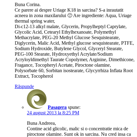
Buna Corina.
Ce parere ai despre Uriage K18 in sarcina? S-a inrautatit
acneea in zona maxilarului 🙁 Are ingrediente: Aqua, Uriage
thermal spring water,
Di-c12-13 alkyl malate, Glycerin, Propylheptyl Caprylate,
Glycolic Acid, Cetearyl Ethylhexanoate, Polymethyl
Methacrylate, PEG-20 Methyl Glucose Sesquistearate,
Diglycerin, Malic Acid, Methyl glucose sesquistearate, PTFE,
Sodium Hydroxide, Butylene Glycol, Glyceryl Stearate,
PEG-100 Stearate, Hydroxyethyl Acrylate/Sodium
Acryloyldimethyl Taurate Copolymer, Arginine, Dimethicone,
Fragance, Tocopheryl Acetate, Piroctone olamine,
Polysorbate 60, Sorbitan isostearate, Glycyrrhiza Inflata Root
Extract, Tocopherol
Răspunde
Pasagera
spune:
24 august 2013 la 8:25 PM
Buna Andreea,
Contine acid glicolic, malic si o concentratie mica de
piroctone olamine. Sunt ok in sarcina. Nu cred insa ca