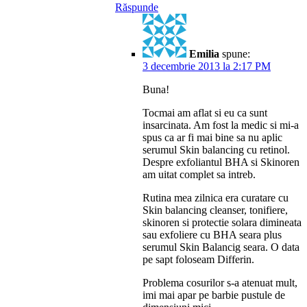
Răspunde
Emilia
spune:
3 decembrie 2013 la 2:17 PM
Buna!
Tocmai am aflat si eu ca sunt
insarcinata. Am fost la medic si mi-a
spus ca ar fi mai bine sa nu aplic
serumul Skin balancing cu retinol.
Despre exfoliantul BHA si Skinoren
am uitat complet sa intreb.
Rutina mea zilnica era curatare cu
Skin balancing cleanser, tonifiere,
skinoren si protectie solara dimineata
sau exfoliere cu BHA seara plus
serumul Skin Balancig seara. O data
pe sapt foloseam Differin.
Problema cosurilor s-a atenuat mult,
imi mai apar pe barbie pustule de