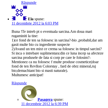
Răspunde
Ela
spune:
11 decembrie 2012 la 6:03 PM
Buna !Te intreb pt o eventuala sarcina.Am doua mari
rugaminiti la tine:
1)ce fond de ten sa folosesc in sarcina?-bio ,probabil,dar am
gasit multe bio cu ingrediente suspecte
2)Avand un ten mixt ce crema sa folosesc in timpul sarcini?
Si inca o intrebare suplimentara:din ce luna incep sa afecteze
sarcina produsele de fata si corp pe care le folosim?-
Mentionez ca nu folosesc f multe produse cosmetice(doar
fond de ten Revllon Colorstay , fard de obrz mineral,ruj
bio;demachiant bio si masti naturale).
Multumesc anticipat!
Răspunde
Pasagera
spune:
11 decembrie 2012 la 6:39 PM