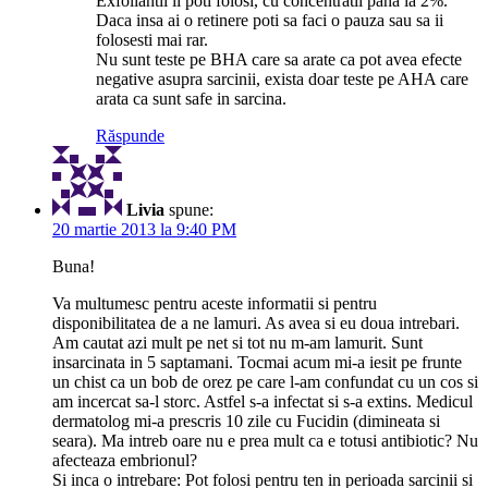
Exfoliantii ii poti folosi, cu concentratii pana la 2%.
Daca insa ai o retinere poti sa faci o pauza sau sa ii
folosesti mai rar.
Nu sunt teste pe BHA care sa arate ca pot avea efecte
negative asupra sarcinii, exista doar teste pe AHA care
arata ca sunt safe in sarcina.
Răspunde
Livia
spune:
20 martie 2013 la 9:40 PM
Buna!
Va multumesc pentru aceste informatii si pentru
disponibilitatea de a ne lamuri. As avea si eu doua intrebari.
Am cautat azi mult pe net si tot nu m-am lamurit. Sunt
insarcinata in 5 saptamani. Tocmai acum mi-a iesit pe frunte
un chist ca un bob de orez pe care l-am confundat cu un cos si
am incercat sa-l storc. Astfel s-a infectat si s-a extins. Medicul
dermatolog mi-a prescris 10 zile cu Fucidin (dimineata si
seara). Ma intreb oare nu e prea mult ca e totusi antibiotic? Nu
afecteaza embrionul?
Si inca o intrebare: Pot folosi pentru ten in perioada sarcinii si