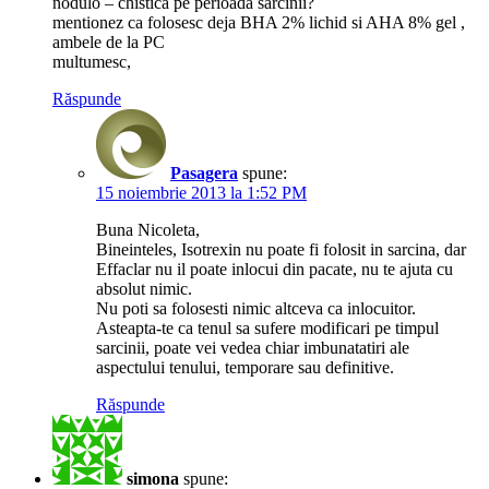
nodulo – chistica pe perioada sarcinii?
mentionez ca folosesc deja BHA 2% lichid si AHA 8% gel ,
ambele de la PC
multumesc,
Răspunde
Pasagera
spune:
15 noiembrie 2013 la 1:52 PM
Buna Nicoleta,
Bineinteles, Isotrexin nu poate fi folosit in sarcina, dar
Effaclar nu il poate inlocui din pacate, nu te ajuta cu
absolut nimic.
Nu poti sa folosesti nimic altceva ca inlocuitor.
Asteapta-te ca tenul sa sufere modificari pe timpul
sarcinii, poate vei vedea chiar imbunatatiri ale
aspectului tenului, temporare sau definitive.
Răspunde
simona
spune: