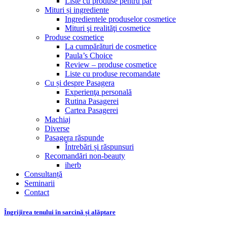
Liste cu produse pentru păr
Mituri și ingrediente
Ingredientele produselor cosmetice
Mituri şi realităţi cosmetice
Produse cosmetice
La cumpărături de cosmetice
Paula’s Choice
Review – produse cosmetice
Liste cu produse recomandate
Cu și despre Pasagera
Experienţa personală
Rutina Pasagerei
Cartea Pasagerei
Machiaj
Diverse
Pasagera răspunde
Întrebări și răspunsuri
Recomandări non-beauty
iherb
Consultanță
Seminarii
Contact
Îngrijirea tenului în sarcină și alăptare