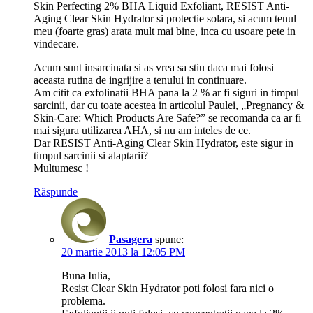
Skin Perfecting 2% BHA Liquid Exfoliant, RESIST Anti-
Aging Clear Skin Hydrator si protectie solara, si acum tenul
meu (foarte gras) arata mult mai bine, inca cu usoare pete in
vindecare.
Acum sunt insarcinata si as vrea sa stiu daca mai folosi
aceasta rutina de ingrijire a tenului in continuare.
Am citit ca exfolinatii BHA pana la 2 % ar fi siguri in timpul
sarcinii, dar cu toate acestea in articolul Paulei, „Pregnancy &
Skin-Care: Which Products Are Safe?” se recomanda ca ar fi
mai sigura utilizarea AHA, si nu am inteles de ce.
Dar RESIST Anti-Aging Clear Skin Hydrator, este sigur in
timpul sarcinii si alaptarii?
Multumesc !
Răspunde
Pasagera
spune:
20 martie 2013 la 12:05 PM
Buna Iulia,
Resist Clear Skin Hydrator poti folosi fara nici o
problema.