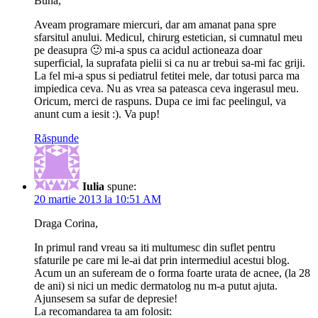
Buna,
Aveam programare miercuri, dar am amanat pana spre
sfarsitul anului. Medicul, chirurg estetician, si cumnatul meu
pe deasupra 🙂 mi-a spus ca acidul actioneaza doar
superficial, la suprafata pielii si ca nu ar trebui sa-mi fac griji.
La fel mi-a spus si pediatrul fetitei mele, dar totusi parca ma
impiedica ceva. Nu as vrea sa pateasca ceva ingerasul meu.
Oricum, merci de raspuns. Dupa ce imi fac peelingul, va
anunt cum a iesit :). Va pup!
Răspunde
Iulia
spune:
20 martie 2013 la 10:51 AM
Draga Corina,
In primul rand vreau sa iti multumesc din suflet pentru
sfaturile pe care mi le-ai dat prin intermediul acestui blog.
Acum un an sufeream de o forma foarte urata de acnee, (la 28
de ani) si nici un medic dermatolog nu m-a putut ajuta.
Ajunsesem sa sufar de depresie!
La recomandarea ta am folosit: