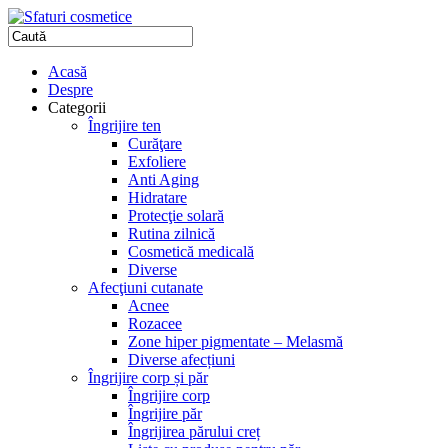
Acasă
Despre
Categorii
Îngrijire ten
Curăţare
Exfoliere
Anti Aging
Hidratare
Protecţie solară
Rutina zilnică
Cosmetică medicală
Diverse
Afecţiuni cutanate
Acnee
Rozacee
Zone hiper pigmentate – Melasmă
Diverse afecțiuni
Îngrijire corp și păr
Îngrijire corp
Îngrijire păr
Îngrijirea părului creț