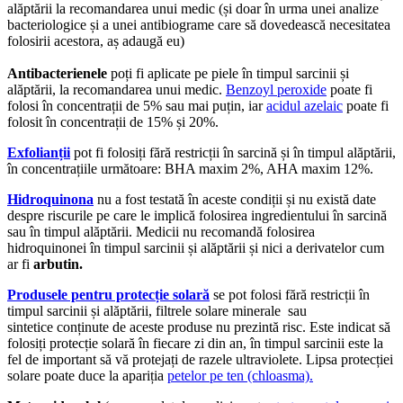
alăptării la recomandarea unui medic (și doar în urma unei analize
bacteriologice și a unei antibiograme care să dovedească necesitatea
folosirii acestora, aș adaugă eu)
Antibacterienele
poți fi aplicate pe piele în timpul sarcinii și
alăptării, la recomandarea unui medic.
Benzoyl peroxide
poate fi
folosi în concentrații de 5% sau mai puțin, iar
acidul azelaic
poate fi
folosit în concentrații de 15% și 20%.
Exfolianții
pot fi folosiți fără restricții în sarcină și în timpul alăptării,
în concentrațiile următoare: BHA maxim 2%, AHA maxim 12%.
Hidroquinona
nu a fost testată în aceste condiții și nu există date
despre riscurile pe care le implică folosirea ingredientului în sarcină
sau în timpul alăptării. Medicii nu recomandă folosirea
hidroquinonei în timpul sarcinii și alăptării și nici a derivatelor cum
ar fi
arbutin.
Produsele pentru protecție solară
se pot folosi fără restricții în
timpul sarcinii și alăptării, filtrele solare minerale sau
sintetice conținute de aceste produse nu prezintă risc. Este indicat să
folosiți protecție solară în fiecare zi din an, în timpul sarcinii este la
fel de important să vă protejați de razele ultraviolete. Lipsa protecției
solare poate duce la apariția
petelor pe ten (chloasma).