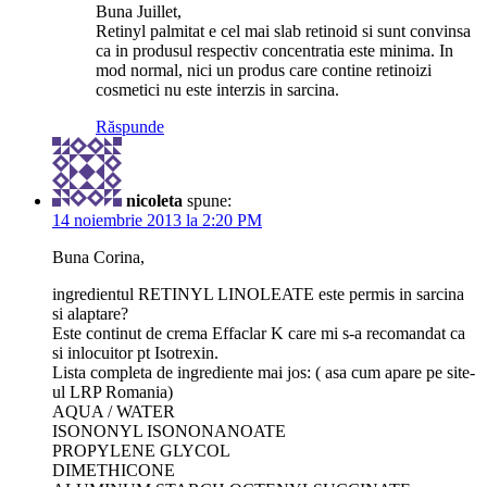
Buna Juillet,
Retinyl palmitat e cel mai slab retinoid si sunt convinsa
ca in produsul respectiv concentratia este minima. In
mod normal, nici un produs care contine retinoizi
cosmetici nu este interzis in sarcina.
Răspunde
nicoleta
spune:
14 noiembrie 2013 la 2:20 PM
Buna Corina,
ingredientul RETINYL LINOLEATE este permis in sarcina
si alaptare?
Este continut de crema Effaclar K care mi s-a recomandat ca
si inlocuitor pt Isotrexin.
Lista completa de ingrediente mai jos: ( asa cum apare pe site-
ul LRP Romania)
AQUA / WATER
ISONONYL ISONONANOATE
PROPYLENE GLYCOL
DIMETHICONE