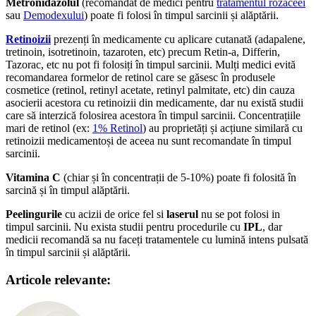
Metronidazolul
(recomandat de medici pentru
tratamentul rozaceei
sau
Demodexului
) poate fi folosi în timpul sarcinii și alăptării.
Retinoizii
prezenți în medicamente cu aplicare cutanată (adapalene,
tretinoin, isotretinoin, tazaroten, etc) precum Retin-a, Differin,
Tazorac, etc nu pot fi folosiți în timpul sarcinii. Mulți medici evită
recomandarea formelor de retinol care se găsesc în produsele
cosmetice (retinol, retinyl acetate, retinyl palmitate, etc) din cauza
asocierii acestora cu retinoizii din medicamente, dar nu există studii
care să interzică folosirea acestora în timpul sarcinii. Concentrațiile
mari de retinol (ex:
1% Retinol
) au proprietăți și acțiune similară cu
retinoizii medicamentoși de aceea nu sunt recomandate în timpul
sarcinii.
Vitamina C
(chiar și în concentrații de 5-10%) poate fi folosită în
sarcină și în timpul alăptării.
Peelingurile
cu acizii de orice fel si
laserul
nu se pot folosi in
timpul sarcinii. Nu exista studii pentru procedurile cu
IPL
, dar
medicii recomandă sa nu faceți tratamentele cu lumină intens pulsată
în timpul sarcinii și alăptării.
Articole relevante: