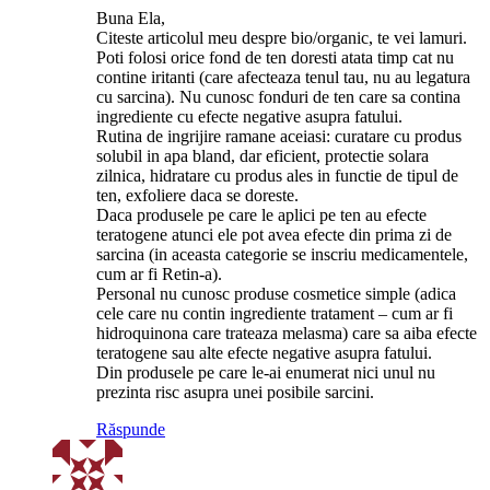
Buna Ela,
Citeste articolul meu despre bio/organic, te vei lamuri.
Poti folosi orice fond de ten doresti atata timp cat nu
contine iritanti (care afecteaza tenul tau, nu au legatura
cu sarcina). Nu cunosc fonduri de ten care sa contina
ingrediente cu efecte negative asupra fatului.
Rutina de ingrijire ramane aceiasi: curatare cu produs
solubil in apa bland, dar eficient, protectie solara
zilnica, hidratare cu produs ales in functie de tipul de
ten, exfoliere daca se doreste.
Daca produsele pe care le aplici pe ten au efecte
teratogene atunci ele pot avea efecte din prima zi de
sarcina (in aceasta categorie se inscriu medicamentele,
cum ar fi Retin-a).
Personal nu cunosc produse cosmetice simple (adica
cele care nu contin ingrediente tratament – cum ar fi
hidroquinona care trateaza melasma) care sa aiba efecte
teratogene sau alte efecte negative asupra fatului.
Din produsele pe care le-ai enumerat nici unul nu
prezinta risc asupra unei posibile sarcini.
Răspunde