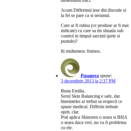
dimensiuni mici.
Acum Differinul iese din discutie si
la fel se pare ca si serumul.
Care ar fi rutina (ce produse ar fi mai
indicate) cu care sa tin situatia sub
control in timpul sarcinii (pete si
pustule)?
Iti multumesc frumos.
Pasagera
spune:
3 decembrie 2013 la 2:37 PM
Buna Emilia,
Serul Skin Balancing e safe, dar
bineinteles ar trebui sa respecti ce
spune medicul. Differin trebuie
oprit, clar.
Poti aplica Skinoren o seara si BHA
o seara daca vrei, nu va fi problema
cu ele.