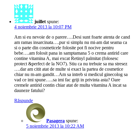
juillet
spune:
4 noiembrie 2013 la 10:07 PM
Am si eu nevoie de o parere….Desi sunt foarte atenta de cand
am ramas insarcinata….pur si simplu nu mi-am dat seama ca
si o parte din cosmeticele folosite pot fi nocive pentru
bebe….am folosit pana in samptamana 5 o crema antirid care
contine vitamina A, mai excat Retinyl palmitat (folosesc
protect &perfect de la NO7). Stiu ca nu trebuie sa ma stresez
….dar am citit atat de multe si exact la partea de cosmetice
chiar nu m-am gandit…Am sa intreb si medicul ginecolog sa
vad ce imi spune…..sa imi fac griji in privinta asta? Oare
cremele antirid contin chiar atat de multa vitamina A incat sa
dauneze fatului?
Răspunde
Pasagera
spune:
5 noiembrie 2013 la 10:22 AM