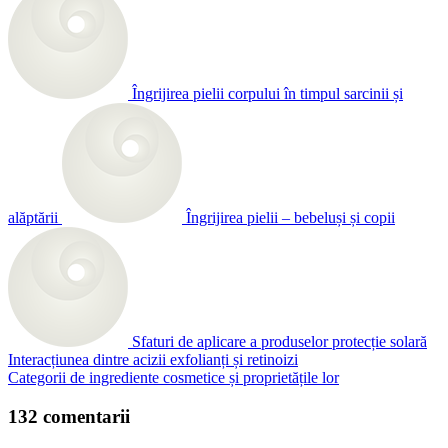
Îngrijirea pielii corpului în timpul sarcinii și
alăptării
Îngrijirea pielii – bebeluși și copii
Sfaturi de aplicare a produselor protecție solară
Interacțiunea dintre acizii exfolianți și retinoizi
Categorii de ingrediente cosmetice și proprietățile lor
132 comentarii