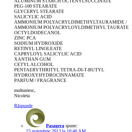
ALUMINUM STARCH OCTENYLSUCCINATE
PEG-100 STEARATE
GLYCERYL STEARATE
SALICYLIC ACID
AMMONIUM POLYACRYLDIMETHYLTAURAMIDE /
AMMONIUM POLYACRYLOYLDIMETHYL TAURATE
OCTYLDODECANOL
ZINC PCA
SODIUM HYDROXIDE
RETINYL LINOLEATE
CAPRYLOYL SALICYLIC ACID
XANTHAN GUM
CETYL ALCOHOL
PENTAERYTHRITYL TETRA-DI-T-BUTYL
HYDROXYHYDROCINNAMATE
PARFUM / FRAGRANCE
multumesc,
Nicoleta
Răspunde
Pasagera
spune:
15 noiembrie 2013 la 10:40 AM