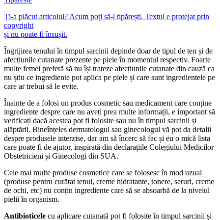
Ți-a plăcut articolul? Acum poți să-l tipărești. Textul e protejat prin
copyright
și nu poate fi însușit.
Îngrijirea tenului în timpul sarcinii depinde doar de tipul de ten și de
afecțiunile cutanate prezente pe piele în momentul respectiv. Foarte
multe femei preferă să nu își trateze afecțiunile cutanate din cauză ca
nu știu ce ingrediente pot aplica pe piele și care sunt ingredientele pe
care ar trebui să le evite.
Înainte de a folosi un produs cosmetic sau medicament care conține
ingrediente despre care nu aveți prea multe informații, e important să
verificați dacă acestea pot fi folosite sau nu în timpul sarcinii și
alăptării. Bineînțeles dermatologul sau ginecologul vă pot da detalii
despre produsele interzise, dar am să încerc să fac și eu o mică lista
care poate fi de ajutor, inspirată din declarațiile Colegiului Medicilor
Obstetricieni și Ginecologi din SUA.
Cele mai multe produse cosmetice care se folosesc în mod uzual
(produse pentru curățat tenul, creme hidratante, tonere, seruri, creme
de ochi, etc) nu conțin ingrediente care să se absoarbă de la nivelul
pielii în organism.
Antibioticele
cu aplicare cutanată pot fi folosite în timpul sarcinii și