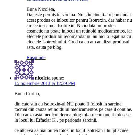
Buna Nicoleta,
Da, este permis in sarcina. Nu stiu cine ti-a recomandat
acest produs ca inlocuitor pentru Isotrexin, dar habar nu
are ce inseamna Isotrexin. Niciodata un produs
cosmetic nu poate inlocui un retinoid medicamentos, iar
efectele produsului recomandat nu au nici o legatura cu
efectele Isotrexinului. Cred ca eu am analizat produsul
asta, cauta pe blog.
Răspunde
nicoleta
spune:
15 noiembrie 2013 la 12:39 PM
Buna Corina,
din cate stiu eu isotrexin-ul NU poate fi folosit in sarcina
tocmai din cauza retinoidului medicamentos pe care il contine.
Din cauza asta medicul dermatolog mi-a recomandat folosesc
in locul lui Effaclar K , pe perioada sarcinii.
ce altceva as mai outea folosi in locul Isotrexin-ului pt acnee