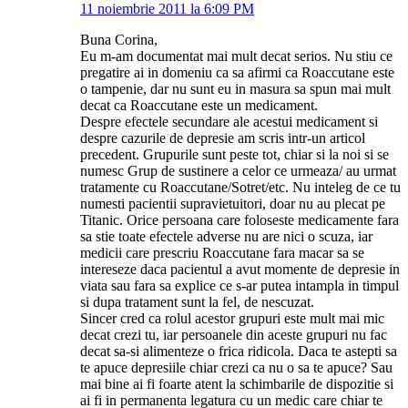
11 noiembrie 2011 la 6:09 PM
Buna Corina,
Eu m-am documentat mai mult decat serios. Nu stiu ce
pregatire ai in domeniu ca sa afirmi ca Roaccutane este
o tampenie, dar nu sunt eu in masura sa spun mai mult
decat ca Roaccutane este un medicament.
Despre efectele secundare ale acestui medicament si
despre cazurile de depresie am scris intr-un articol
precedent. Grupurile sunt peste tot, chiar si la noi si se
numesc Grup de sustinere a celor ce urmeaza/ au urmat
tratamente cu Roaccutane/Sotret/etc. Nu inteleg de ce tu
numesti pacientii supravietuitori, doar nu au plecat pe
Titanic. Orice persoana care foloseste medicamente fara
sa stie toate efectele adverse nu are nici o scuza, iar
medicii care prescriu Roaccutane fara macar sa se
intereseze daca pacientul a avut momente de depresie in
viata sau fara sa explice ce s-ar putea intampla in timpul
si dupa tratament sunt la fel, de nescuzat.
Sincer cred ca rolul acestor grupuri este mult mai mic
decat crezi tu, iar persoanele din aceste grupuri nu fac
decat sa-si alimenteze o frica ridicola. Daca te astepti sa
te apuce depresiile chiar crezi ca nu o sa te apuce? Sau
mai bine ai fi foarte atent la schimbarile de dispozitie si
ai fi in permanenta legatura cu un medic care chiar te