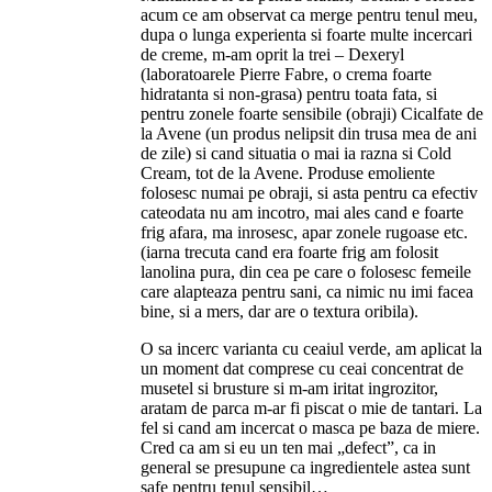
acum ce am observat ca merge pentru tenul meu,
dupa o lunga experienta si foarte multe incercari
de creme, m-am oprit la trei – Dexeryl
(laboratoarele Pierre Fabre, o crema foarte
hidratanta si non-grasa) pentru toata fata, si
pentru zonele foarte sensibile (obraji) Cicalfate de
la Avene (un produs nelipsit din trusa mea de ani
de zile) si cand situatia o mai ia razna si Cold
Cream, tot de la Avene. Produse emoliente
folosesc numai pe obraji, si asta pentru ca efectiv
cateodata nu am incotro, mai ales cand e foarte
frig afara, ma inrosesc, apar zonele rugoase etc.
(iarna trecuta cand era foarte frig am folosit
lanolina pura, din cea pe care o folosesc femeile
care alapteaza pentru sani, ca nimic nu imi facea
bine, si a mers, dar are o textura oribila).
O sa incerc varianta cu ceaiul verde, am aplicat la
un moment dat comprese cu ceai concentrat de
musetel si brusture si m-am iritat ingrozitor,
aratam de parca m-ar fi piscat o mie de tantari. La
fel si cand am incercat o masca pe baza de miere.
Cred ca am si eu un ten mai „defect”, ca in
general se presupune ca ingredientele astea sunt
safe pentru tenul sensibil…