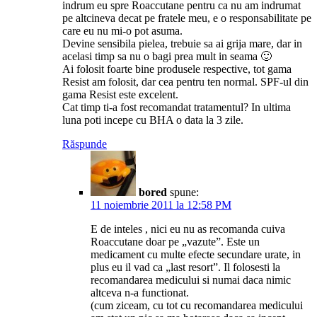
indrum eu spre Roaccutane pentru ca nu am indrumat
pe altcineva decat pe fratele meu, e o responsabilitate pe
care eu nu mi-o pot asuma.
Devine sensibila pielea, trebuie sa ai grija mare, dar in
acelasi timp sa nu o bagi prea mult in seama 🙂
Ai folosit foarte bine produsele respective, tot gama
Resist am folosit, dar cea pentru ten normal. SPF-ul din
gama Resist este excelent.
Cat timp ti-a fost recomandat tratamentul? In ultima
luna poti incepe cu BHA o data la 3 zile.
Răspunde
bored
spune:
11 noiembrie 2011 la 12:58 PM
E de inteles , nici eu nu as recomanda cuiva
Roaccutane doar pe „vazute”. Este un
medicament cu multe efecte secundare urate, in
plus eu il vad ca „last resort”. Il folosesti la
recomandarea medicului si numai daca nimic
altceva n-a functionat.
(cum ziceam, cu tot cu recomandarea medicului