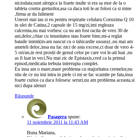
niciodata;sunt alergica la foarte multe si era sa mor de la o
tableta contra greturilor,asa ca daca toti le-ar folosi ca si mine
,firma ar da faliment
Uneori mai iau si eu pentru respiratie celulara Coenzima Q 10
in ulei de Catina,2 capsule de 15 mg/zi,imi regleaza
calcemia,nu mai vorbesc ca nu am fost racita de vreo 30 de
ani,deloc,chiar cu imunitatea stau foarte bine,mi-a reglat
bataile inimii(m-am nascut cu o tahicardie usoara) ,nu mai am
ameteli deloc,insa nu fac nici de asta excese,ci doar de vreo 4-
5 ori/an,in rest prostii de genul celor pe care voi le-ati luat ,nu
as fi luat in veci.Nu mai zic de Epistaxis,cred ca la primul
episod,medicatia trebuia intrerupta complet.
Eu insa am o mare,mare problema cu majoritatea cremelor,nu
stiu de ce nu imi intra in piele ci mi se fac scamite pe fata,insa
foarte curios ca daca folosesc seruri,nu am problema aceasta,si
nici dupa uleiuri
Răspunde
Pasagera
spune:
11 noiembrie 2011 la 11:43 AM
Buna Mariana,