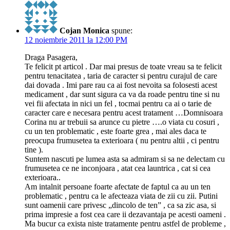
Cojan Monica
spune:
12 noiembrie 2011 la 12:00 PM
Draga Pasagera,
Te felicit pt articol . Dar mai presus de toate vreau sa te felicit
pentru tenacitatea , taria de caracter si pentru curajul de care
dai dovada . Imi pare rau ca ai fost nevoita sa folosesti acest
medicament , dar sunt sigura ca va da roade pentru tine si nu
vei fii afectata in nici un fel , tocmai pentru ca ai o tarie de
caracter care e necesara pentru acest tratament …Domnisoara
Corina nu ar trebuii sa arunce cu pietre ….o viata cu cosuri ,
cu un ten problematic , este foarte grea , mai ales daca te
preocupa frumusetea ta exterioara ( nu pentru altii , ci pentru
tine ).
Suntem nascuti pe lumea asta sa admiram si sa ne delectam cu
frumusetea ce ne inconjoara , atat cea launtrica , cat si cea
exterioara..
Am intalnit persoane foarte afectate de faptul ca au un ten
problematic , pentru ca le afecteaza viata de zii cu zii. Putini
sunt oamenii care privesc „dincolo de ten” , ca sa zic asa, si
prima impresie a fost cea care ii dezavantaja pe acesti oameni .
Ma bucur ca exista niste tratamente pentru astfel de probleme ,