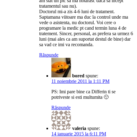
am stat un pic sa ma hotarasc daca sa incept
tratamentul sau nu).
Doctorul mi-a zis 4-6 luni de tratament.
Saptamana viitoare ma duc la control unde ma
vede o asistenta, nu doctorul. Voi cere o
programare la medic pt cand termin luna 4 de
tratement. Sincer, personal, as prefera sa urmez 6
luni (mai ales ca am suportat destul de bine) dar
sa vad ce imi va recomanda.
Răspunde
bored
spune:
11 noiembrie 2011 la 1:11 PM
PS: Imi pare bine ca Differin ti se
potriveste si esti multumita 🙂
Răspunde
valeria
spune:
14 ianuarie 2015 la 6:11 PM