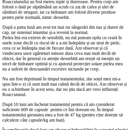
Roaccutanului au fost mereu rupte și dureroase. Pentru corp am
folosit o dată pe săptămână un scrub cu zaț de cafea și ulei de
sâmburi de struguri, iar ca hidratare am folosit diverse produse
pentru piele normală, nimic deosebit.
După a patra lună am avut tot mai rar sângerări din nas și dureri de
cap, iar sistemul imunitar și-a revenit la normal.
Pielea îmi era extrem de sensibilă, nu mă puteam epila cu ceară în
unele zone decât cu riscul de a a-mi îndepărta și un strat de piele,
ceea ce se întâmpla mai de fiecare dată. Am observat și că
vindecarea unor zgârieturi minore dura ceva mai mult decât de
obicei, dar în general cu atenție deosebită am reușit să mențin un
nivel de hidratare optimă și cu ajutorul protecției solare pielea mea
nu a suferit de descuamări excesive niciunde pe corp.
Nu am fost deprimată în timpul tratamentului, dar soțul meu mi-a
spus într-o zi că sunt mult mai calmă decât de obicei. Am observat și
eu o schimbare în acest sens, dar nu știu dacă are vreo influență
Roaccutanul.
După 10 luni am încheiat tratamentul pentru că am considerat
suficiente 600 de capsule pentru ce îmi doream eu. În timpul
tratamentului greutatea mea a fost de 47 kg (pentru cine dorește să
calculeze câte capsule/kg am luat).
În următoarele două luni am observat îmbunătățiri în aspectul părului