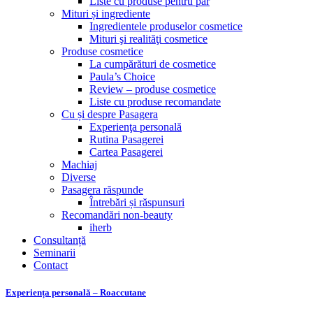
Liste cu produse pentru păr
Mituri și ingrediente
Ingredientele produselor cosmetice
Mituri şi realităţi cosmetice
Produse cosmetice
La cumpărături de cosmetice
Paula’s Choice
Review – produse cosmetice
Liste cu produse recomandate
Cu și despre Pasagera
Experienţa personală
Rutina Pasagerei
Cartea Pasagerei
Machiaj
Diverse
Pasagera răspunde
Întrebări și răspunsuri
Recomandări non-beauty
iherb
Consultanță
Seminarii
Contact
Experiența personală – Roaccutane