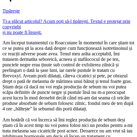
Tipărește
Ți-a plăcut articolul? Acum poți să-l tipărești. Textul e protejat prin
copyright
și nu poate fi însușit.
Am început tratamentul cu Roaccutane în momentul în care știam tot
ce se putea ști la acea dată despre cum funcționează isotretinoinul și
ce reacții adverse poate avea. Tenul meu arăta acceptabil, îmi
tratasem dermatita seboreică, acneea și stafilococul de pe ten,
punctele negre erau ținute sub control de exfolierea zilnică și
peelinguri o dată la șase luni, iar rarele pustule le tratam cu
Brevoxyl. Aveam porii dilatați, câteva cicatrici și pete, pe obrazul
drept o pată de melasma de mărimea unui bănuț și tenul foarte gras.
Știam deja că dacă nu voi regla producția de sebum nu voi putea
scăpa definitiv de puncte negre și pustule însă nu m-a preocupat
acest lucru în mod deosebit decât când mi-am dat seama că oricâte
produse absorbate de sebum folosesc zilnic, fondul meu de ten după
4 ore „băltește” în sebumul din porii dilatați.
Am hotărât că voi încerca să îmi reglez producția de sebum deși
știam că în acest timp nu voi putea folosi nici un produs pentru a-mi
trata melasma sau cicatricile post acnee. Deoarece nu am vrut să iau
inhibitoare hormonale am decis să încep un tratament cu