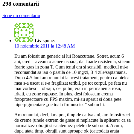
298 comentarii
Scrie un comentariu
Liv
spune:
10 noiembrie 2011 la 12:48 AM
Eu am folosit un generic al lui Roaccutane, Sotret, acum 6
ani, cred – aveam o acnee usoara, dar foarte rezistenta, si tenul
foarte gras in zona T. Cum tenul era si sensibil, medicul mi-a
recomandat sa iau o pastila de 10 mg/zi, 3-4 zile/saptamana.
Dupa 4-5 luni am renuntat la acest tratament, pentru ca pielea
mea s-a uscat si s-a fragilizat teribil, pe tot corpul, pe fata nu
mai vorbesc – obrajii, cel putin, erau in permanenta rosii,
iritati, cu zone rugoase. In plus, desi foloseam crema
fotoprotectoare cu FPS maxim, mi-au aparut si doua pete
hiperpigmentare „de toata frumusetea” sub ochi.
Am renuntat, deci, iar apoi, timp de cativa ani, am folosit zeci
de creme (unele extrem de grase si neplacute la aplicare) ca sa
normalizez obrajii si sa atenuez petele de sub ochi. Acum,
dupa atata timp, obrajii sunt aproape ok (cateodata arata