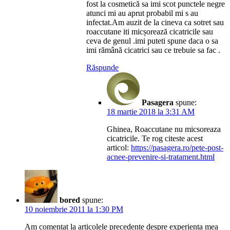
fost la cosmetică sa imi scot punctele negre
atunci mi au aprut probabil mi s au
infectat.Am auzit de la cineva ca sotret sau
roaccutane iti micșorează cicatricile sau
ceva de genul .imi puteti spune daca o sa
imi rămână cicatrici sau ce trebuie sa fac .
Răspunde
Pasagera
spune:
18 martie 2018 la 3:31 AM
Ghinea, Roaccutane nu micsoreaza
cicatricile. Te rog citeste acest
articol:
https://pasagera.ro/pete-post-
acnee-prevenire-si-tratament.html
bored
spune:
10 noiembrie 2011 la 1:30 PM
Am comentat la articolele precedente despre experienta mea