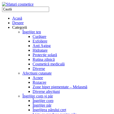
Acasă
Despre
Categorii
Îngrijire ten
Curăţare
Exfoliere
Anti Aging
Hidratare
Protecţie solară
Rutina zilnică
Cosmetică medicală
Diverse
Afecţiuni cutanate
Acnee
Rozacee
Zone hiper pigmentate – Melasmă
Diverse afecțiuni
Îngrijire corp și păr
Îngrijire corp
Îngrijire păr
Îngrijirea părului creț