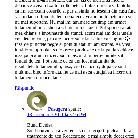
deoarece aveam foarte multe pete si bube, din cauza faptului
ca imi storceam cosurile si pur si simlu nu ieseam din casa fara
sa-mi dau cu fond de ten, deoarece aveam multe pete rosii si
nu mai suportam. Nu mai imi amintesc cat timp am urmat
tratamentul, insa stiu ca 6 luni au fost sigur. Pot spune ca fata
mea chiar s-a imbunatatit de atunci, acum mai am doar unele
cosulete micute, pe care incerc sa le las sa treaca singure 🙂
Insa de punctele negre si polii dilatati nu am scapat. As vrea,
in viitorul apropiat, sa folosesc produsele de la paula’s chioce,
insa pana atunci incerc sa imi ascund imperfectiunile sub
fondul de ten. Pot spune ca eu am fost multumita de
rezultatele tratamentului, insa, cred ca acum, dupa ce sunt
mult mai bine informata, nu as mai avea curajul sa incerc un
tratament cu roaccutane.
Răspunde
Pasagera
spune:
18 noiembrie 2011 la 3:56 PM
Buna Denisa,
Sunt convinsa ca vei reusi sa iti ingrijesti pielea si fara
tratamente de gen Roaccutane, e mai simplu decat crezi.