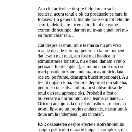
Am citit articolele despre hidratare, o sa le
recitesc, acum tenul e ok cu produsele pe care le
folosesc (in general). Inainte foloseam tot felul de
seruri, uleiuri, am incercat tot felul de game
extrem de scumpe, dar ori nu m-au ajutat, ori mi-
au facut chiar rau…
Cat despre Jasmin, mi-e teama sa nu am vreo
reactie daca le intrerup pentru ca la un moment
dat le-am mai uitat, am fost mai haotica in
administrarea lor (stiu, nu e bine, dar am avut o
perioada foarte agitata), si mi-au aparut mici si
mari pustule in zone unde n-am avut niciodata
(de ex. pe frunte, deasupra buzei superioare). Au
trecut dupa o luna, dar m-a deprimat rau situatia,
pentru ca de cativa ani m-am si obisnuit sa fie
totul ok (sau aproape ok). Probabil a fost o
bulversare a hormonilor, deci teama ramane…
Oricum am ajuns la un fel de psihoza, niciodata
nu-mi lipseste un produs antiacneic, macar unul-
doua am la indemana „just in case”.
P.S.: dezbaterea despre efectele isotretinoinului
asupra psihicului e foarte lunga si complexa, dar