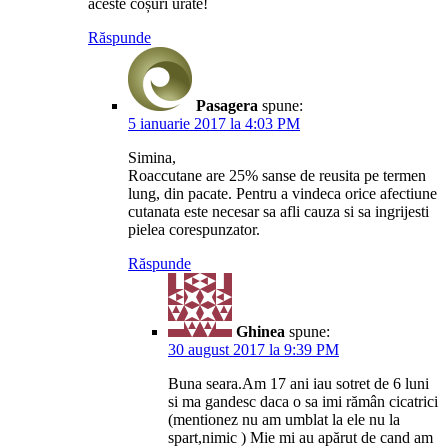
aceste coșuri urate!
Răspunde
Pasagera
spune:
5 ianuarie 2017 la 4:03 PM
Simina,
Roaccutane are 25% sanse de reusita pe termen
lung, din pacate. Pentru a vindeca orice afectiune
cutanata este necesar sa afli cauza si sa ingrijesti
pielea corespunzator.
Răspunde
Ghinea
spune:
30 august 2017 la 9:39 PM
Buna seara.Am 17 ani iau sotret de 6 luni
si ma gandesc daca o sa imi rămân cicatrici
(mentionez nu am umblat la ele nu la
spart,nimic ) Mie mi au apărut de cand am