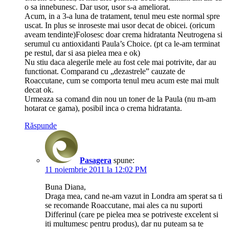
o sa innebunesc. Dar usor, usor s-a ameliorat.
Acum, in a 3-a luna de tratament, tenul meu este normal spre
uscat. In plus se inroseste mai usor decat de obicei. (oricum
aveam tendinte)Folosesc doar crema hidratanta Neutrogena si
serumul cu antioxidanti Paula’s Choice. (pt ca le-am terminat
pe restul, dar si asa pielea mea e ok)
Nu stiu daca alegerile mele au fost cele mai potrivite, dar au
functionat. Comparand cu „dezastrele” cauzate de
Roaccutane, cum se comporta tenul meu acum este mai mult
decat ok.
Urmeaza sa comand din nou un toner de la Paula (nu m-am
hotarat ce gama), posibil inca o crema hidratanta.
Răspunde
Pasagera
spune:
11 noiembrie 2011 la 12:02 PM
Buna Diana,
Draga mea, cand ne-am vazut in Londra am sperat sa ti
se recomande Roaccutane, mai ales ca nu suporti
Differinul (care pe pielea mea se potriveste excelent si
iti multumesc pentru produs), dar nu puteam sa te