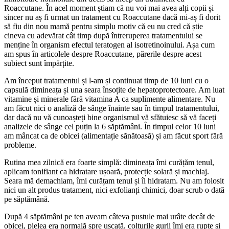
Roaccutane. În acel moment știam că nu voi mai avea alți copii și
sincer nu aș fi urmat un tratament cu Roaccutane dacă mi-aș fi dorit
să fiu din nou mamă pentru simplu motiv că eu nu cred că știe
cineva cu adevărat cât timp după întreruperea tratamentului se
menține în organism efectul teratogen al isotretinoinului. Așa cum
am spus în articolele despre Roaccutane, părerile despre acest
subiect sunt împărțite.
Am început tratamentul și l-am și continuat timp de 10 luni cu o
capsulă dimineața și una seara însoțite de hepatoprotectoare. Am luat
vitamine și minerale fără vitamina A ca suplimente alimentare. Nu
am făcut nici o analiză de sânge înainte sau în timpul tratamentului,
dar dacă nu vă cunoașteți bine organismul vă sfătuiesc să vă faceți
analizele de sânge cel puțin la 6 săptămâni. În timpul celor 10 luni
am mâncat ca de obicei (alimentație sănătoasă) și am făcut sport fără
probleme.
Rutina mea zilnică era foarte simplă: dimineața îmi curățăm tenul,
aplicam tonifiant ca hidratare ușoară, protecție solară și machiaj.
Seara mă demachiam, îmi curățam tenul și îl hidratam. Nu am folosit
nici un alt produs tratament, nici exfolianți chimici, doar scrub o dată
pe săptămână.
După 4 săptămâni pe ten aveam câteva pustule mai urâte decât de
obicei, pielea era normală spre uscată, colțurile gurii îmi era rupte și