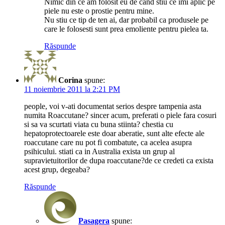
Nimic din ce am folosit eu de cand stiu ce imi aplic pe
piele nu este o prostie pentru mine.
Nu stiu ce tip de ten ai, dar probabil ca produsele pe
care le folosesti sunt prea emoliente pentru pielea ta.
Răspunde
Corina
spune:
11 noiembrie 2011 la 2:21 PM
people, voi v-ati documentat serios despre tampenia asta
numita Roaccutane? sincer acum, preferati o piele fara cosuri
si sa va scurtati viata cu buna stiinta? chestia cu
hepatoprotectoarele este doar aberatie, sunt alte efecte ale
roaccutane care nu pot fi combatute, ca acelea asupra
psihicului. stiati ca in Australia exista un grup al
supravietuitorilor de dupa roaccutane?de ce credeti ca exista
acest grup, degeaba?
Răspunde
Pasagera
spune: