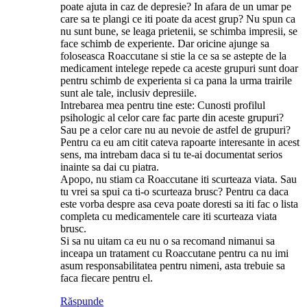
poate ajuta in caz de depresie? In afara de un umar pe
care sa te plangi ce iti poate da acest grup? Nu spun ca
nu sunt bune, se leaga prietenii, se schimba impresii, se
face schimb de experiente. Dar oricine ajunge sa
foloseasca Roaccutane si stie la ce sa se astepte de la
medicament intelege repede ca aceste grupuri sunt doar
pentru schimb de experienta si ca pana la urma trairile
sunt ale tale, inclusiv depresiile.
Intrebarea mea pentru tine este: Cunosti profilul
psihologic al celor care fac parte din aceste grupuri?
Sau pe a celor care nu au nevoie de astfel de grupuri?
Pentru ca eu am citit cateva rapoarte interesante in acest
sens, ma intrebam daca si tu te-ai documentat serios
inainte sa dai cu piatra.
Apopo, nu stiam ca Roaccutane iti scurteaza viata. Sau
tu vrei sa spui ca ti-o scurteaza brusc? Pentru ca daca
este vorba despre asa ceva poate doresti sa iti fac o lista
completa cu medicamentele care iti scurteaza viata
brusc.
Si sa nu uitam ca eu nu o sa recomand nimanui sa
inceapa un tratament cu Roaccutane pentru ca nu imi
asum responsabilitatea pentru nimeni, asta trebuie sa
faca fiecare pentru el.
Răspunde