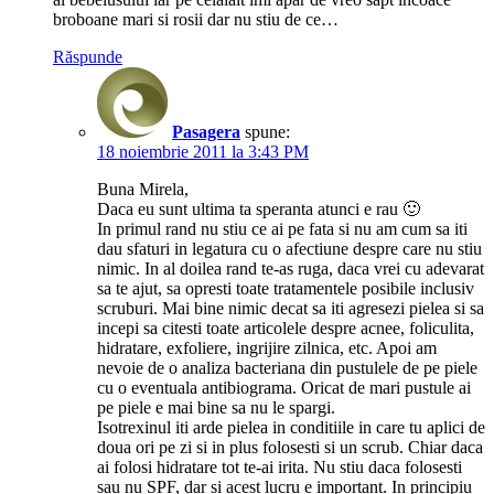
broboane mari si rosii dar nu stiu de ce…
Răspunde
Pasagera
spune:
18 noiembrie 2011 la 3:43 PM
Buna Mirela,
Daca eu sunt ultima ta speranta atunci e rau 🙂
In primul rand nu stiu ce ai pe fata si nu am cum sa iti
dau sfaturi in legatura cu o afectiune despre care nu stiu
nimic. In al doilea rand te-as ruga, daca vrei cu adevarat
sa te ajut, sa opresti toate tratamentele posibile inclusiv
scruburi. Mai bine nimic decat sa iti agresezi pielea si sa
incepi sa citesti toate articolele despre acnee, foliculita,
hidratare, exfoliere, ingrijire zilnica, etc. Apoi am
nevoie de o analiza bacteriana din pustulele de pe piele
cu o eventuala antibiograma. Oricat de mari pustule ai
pe piele e mai bine sa nu le spargi.
Isotrexinul iti arde pielea in conditiile in care tu aplici de
doua ori pe zi si in plus folosesti si un scrub. Chiar daca
ai folosi hidratare tot te-ai irita. Nu stiu daca folosesti
sau nu SPF, dar si acest lucru e important. In principiu