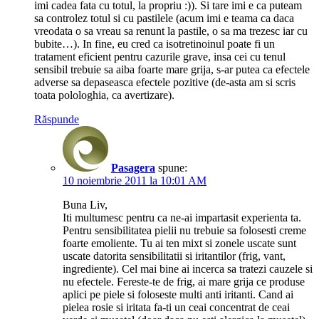
imi cadea fata cu totul, la propriu :)). Si tare imi e ca puteam
sa controlez totul si cu pastilele (acum imi e teama ca daca
vreodata o sa vreau sa renunt la pastile, o sa ma trezesc iar cu
bubite…). In fine, eu cred ca isotretinoinul poate fi un
tratament eficient pentru cazurile grave, insa cei cu tenul
sensibil trebuie sa aiba foarte mare grija, s-ar putea ca efectele
adverse sa depaseasca efectele pozitive (de-asta am si scris
toata polologhia, ca avertizare).
Răspunde
Pasagera
spune:
10 noiembrie 2011 la 10:01 AM
Buna Liv,
Iti multumesc pentru ca ne-ai impartasit experienta ta.
Pentru sensibilitatea pielii nu trebuie sa folosesti creme
foarte emoliente. Tu ai ten mixt si zonele uscate sunt
uscate datorita sensibilitatii si iritantilor (frig, vant,
ingrediente). Cel mai bine ai incerca sa tratezi cauzele si
nu efectele. Fereste-te de frig, ai mare grija ce produse
aplici pe piele si foloseste multi anti iritanti. Cand ai
pielea rosie si iritata fa-ti un ceai concentrat de ceai