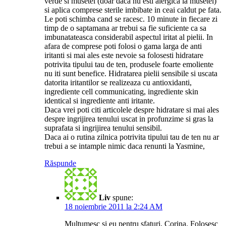
verde si musetel (doar daca nu esti alergica la musetel)
si aplica comprese sterile imbibate in ceai caldut pe fata.
Le poti schimba cand se racesc. 10 minute in fiecare zi
timp de o saptamana ar trebui sa fie suficiente ca sa
imbunatateasca considerabil aspectul iritat al pielii. In
afara de comprese poti folosi o gama larga de anti
iritanti si mai ales este nevoie sa folosesti hidratare
potrivita tipului tau de ten, produsele foarte emoliente
nu iti sunt benefice. Hidratarea pielii sensibile si uscata
datorita iritantilor se realizeaza cu antioxidanti,
ingrediente cell communicating, ingrediente skin
identical si ingrediente anti iritante.
Daca vrei poti citi articolele despre hidratare si mai ales
despre ingrijirea tenului uscat in profunzime si gras la
suprafata si ingrijirea tenului sensibil.
Daca ai o rutina zilnica potrivita tipului tau de ten nu ar
trebui a se intample nimic daca renunti la Yasmine,
Răspunde
Liv
spune:
18 noiembrie 2011 la 2:24 AM
Multumesc si eu pentru sfaturi, Corina. Folosesc