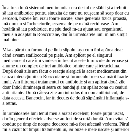
În a treia lună sistemul meu imunitar era destul de slăbit și a trebuit
să iau antibiotice pentru sinuzita de care nu reușeam să scap doar cu
aerosoli, buzele îmi erau foarte uscate, stare generală fizică proastă,
mă dureau și încheieturile, eczema de pe mână recidivase. Am
hotărât să iau prebiotice, nu știu dacă m-au ajutat sau organismul
meu s-a adaptat la Roaccutane, dar în următoarele luni m-am simțit
mai bine.
Mi-a apărut un furuncul pe linia slipului așa cum îmi apărea doar
când aveam stafilococul pe piele. Am aplicat pe el singurul
medicament care îmi vindeca în trecut aceste furuncule dureroase și
anume un complex de trei antibiotice printre care și tetraciclina.
După două zile am făcut o reacție alergică la acest medicament din
cauza interacțiunii cu Roaccutane și furunculul meu s-a mărit foarte
mult. Am întrerupt tratamentul cu antibiotic și am aplicat două zile
doar Ihtiol dimineața și seara cu bandaj și am spălat zona cu ceaiuri
anti iritante. După câteva zile am introdus din nou antibioticul, de
data aceasta Baneocin, iar în decurs de două săptămâni inflamația s-
a retras.
În următoarele luni tenul meu a arătat excelent, foarte puțin uscat,
dar în general efectele adverse au fost de scurtă durată. Am evitat să
conduc pe timp de noapte deoarece mi-a fost afectată vederea. Părul
mi-a căzut tot timpul tratamentului, iar buzele mele uscate și anterior