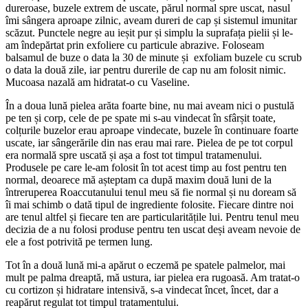
dureroase, buzele extrem de uscate, părul normal spre uscat, nasul
îmi sângera aproape zilnic, aveam dureri de cap și sistemul imunitar
scăzut. Punctele negre au ieșit pur și simplu la suprafața pielii și le-
am îndepărtat prin exfoliere cu particule abrazive. Foloseam
balsamul de buze o data la 30 de minute și exfoliam buzele cu scrub
o data la două zile, iar pentru durerile de cap nu am folosit nimic.
Mucoasa nazală am hidratat-o cu Vaseline.
În a doua lună pielea arăta foarte bine, nu mai aveam nici o pustulă
pe ten și corp, cele de pe spate mi s-au vindecat în sfârșit toate,
colțurile buzelor erau aproape vindecate, buzele în continuare foarte
uscate, iar sângerările din nas erau mai rare. Pielea de pe tot corpul
era normală spre uscată și așa a fost tot timpul tratamenului.
Produsele pe care le-am folosit în tot acest timp au fost pentru ten
normal, deoarece mă așteptam ca după maxim două luni de la
întreruperea Roaccutanului tenul meu să fie normal și nu doream să
îi mai schimb o dată tipul de ingrediente folosite. Fiecare dintre noi
are tenul altfel și fiecare ten are particularitățile lui. Pentru tenul meu
decizia de a nu folosi produse pentru ten uscat deși aveam nevoie de
ele a fost potrivită pe termen lung.
Tot în a două lună mi-a apărut o eczemă pe spatele palmelor, mai
mult pe palma dreaptă, mă ustura, iar pielea era rugoasă. Am tratat-o
cu cortizon și hidratare intensivă, s-a vindecat încet, încet, dar a
reapărut regulat tot timpul tratamentului.