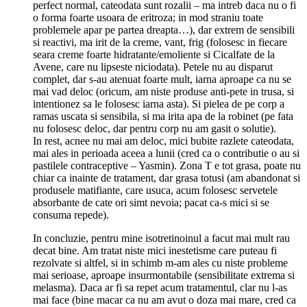
perfect normal, cateodata sunt rozalii – ma intreb daca nu o fi
o forma foarte usoara de eritroza; in mod straniu toate
problemele apar pe partea dreapta…), dar extrem de sensibili
si reactivi, ma irit de la creme, vant, frig (folosesc in fiecare
seara creme foarte hidratante/emoliente si Cicalfate de la
Avene, care nu lipseste niciodata). Petele nu au disparut
complet, dar s-au atenuat foarte mult, iarna aproape ca nu se
mai vad deloc (oricum, am niste produse anti-pete in trusa, si
intentionez sa le folosesc iarna asta). Si pielea de pe corp a
ramas uscata si sensibila, si ma irita apa de la robinet (pe fata
nu folosesc deloc, dar pentru corp nu am gasit o solutie).
In rest, acnee nu mai am deloc, mici bubite razlete cateodata,
mai ales in perioada aceea a lunii (cred ca o contributie o au si
pastilele contraceptive – Yasmin). Zona T e tot grasa, poate nu
chiar ca inainte de tratament, dar grasa totusi (am abandonat si
produsele matifiante, care usuca, acum folosesc servetele
absorbante de cate ori simt nevoia; pacat ca-s mici si se
consuma repede).
In concluzie, pentru mine isotretinoinul a facut mai mult rau
decat bine. Am tratat niste mici inestetisme care puteau fi
rezolvate si altfel, si in schimb m-am ales cu niste probleme
mai serioase, aproape insurmontabile (sensibilitate extrema si
melasma). Daca ar fi sa repet acum tratamentul, clar nu l-as
mai face (bine macar ca nu am avut o doza mai mare, cred ca