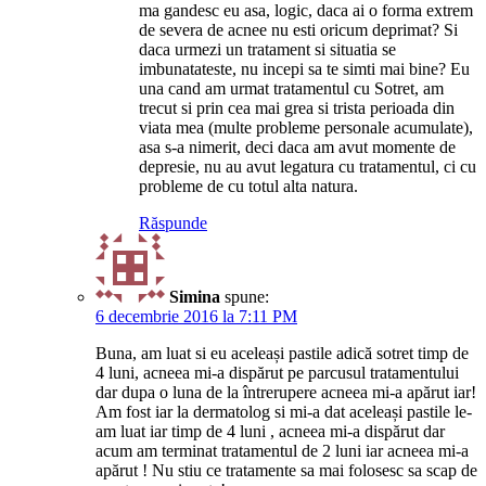
ma gandesc eu asa, logic, daca ai o forma extrem
de severa de acnee nu esti oricum deprimat? Si
daca urmezi un tratament si situatia se
imbunatateste, nu incepi sa te simti mai bine? Eu
una cand am urmat tratamentul cu Sotret, am
trecut si prin cea mai grea si trista perioada din
viata mea (multe probleme personale acumulate),
asa s-a nimerit, deci daca am avut momente de
depresie, nu au avut legatura cu tratamentul, ci cu
probleme de cu totul alta natura.
Răspunde
Simina
spune:
6 decembrie 2016 la 7:11 PM
Buna, am luat si eu aceleași pastile adică sotret timp de
4 luni, acneea mi-a dispărut pe parcusul tratamentului
dar dupa o luna de la întrerupere acneea mi-a apărut iar!
Am fost iar la dermatolog si mi-a dat aceleași pastile le-
am luat iar timp de 4 luni , acneea mi-a dispărut dar
acum am terminat tratamentul de 2 luni iar acneea mi-a
apărut ! Nu stiu ce tratamente sa mai folosesc sa scap de