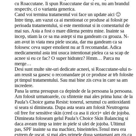
cu Roaccutane. Ii spun Roaccutane dar si eu, nu am brandul
respectiv, ci o varianta generica.
Cand voi termina tratamentul voi face un update aici 🙂
Intre timp, am vazut ca ai mentionat ce produse ai folosit pe
perioada tratamentului, si este mentionat si in comentariul de
mai sus. Asta a fost o mare dilema pentru mine. Inainte sa
incep, stiam la ce sa ma astept si ma gandeam cu groaza. N-
am avut in viata mea piele uscata, dar ma gandeam ca sa
folosesc ceva super emolient nu ar fi recomandat. Adica
medicamentul asta imi usuca intentionat pielea ca sa scap de
acnee si eu ce fac? O super hidratez? Hmm… Parca nu
merge…
Desi sunt multe site-uri dedicate acneei, si Roaccutane-ului n-
am reusit sa gasesc o recomandare pt ce produse ar trb folosite
pt timpul tratamentului. Sau mai bine zis ceva in care sa am
incredere.
Pana la urma presupun ca depinde de la persoana la persoana.
Am folosit urmatoarele, cu sfintenie mai ales prima luna: de la
Paula’s Choice gama Resist: tonerul, serumul cu antioxidanti
si seara si dimineata. Dupa asta seara am folosit Neutrogena
oil free for sensitive skin (cred ca asa ii zice)+ ulei de jojoba.
Dimineata foloseam gelul Paula’s Choice Skin Balancing si
daca aveam timp sa intre in piele si ulei de jojoba. Ultimul
pas, SPF inainte sa ma machiez, bineinteles.Tenul meu era
extrem de uscat, si mai ales primele doua saptamani am zis ca