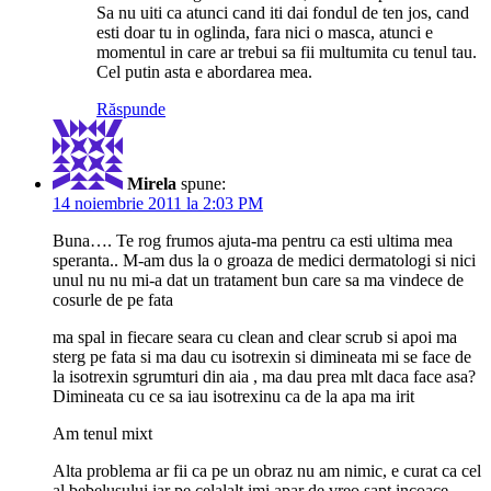
Sa nu uiti ca atunci cand iti dai fondul de ten jos, cand
esti doar tu in oglinda, fara nici o masca, atunci e
momentul in care ar trebui sa fii multumita cu tenul tau.
Cel putin asta e abordarea mea.
Răspunde
Mirela
spune:
14 noiembrie 2011 la 2:03 PM
Buna…. Te rog frumos ajuta-ma pentru ca esti ultima mea
speranta.. M-am dus la o groaza de medici dermatologi si nici
unul nu nu mi-a dat un tratament bun care sa ma vindece de
cosurle de pe fata
ma spal in fiecare seara cu clean and clear scrub si apoi ma
sterg pe fata si ma dau cu isotrexin si dimineata mi se face de
la isotrexin sgrumturi din aia , ma dau prea mlt daca face asa?
Dimineata cu ce sa iau isotrexinu ca de la apa ma irit
Am tenul mixt
Alta problema ar fii ca pe un obraz nu am nimic, e curat ca cel
al bebelusului iar pe celalalt imi apar de vreo sapt incoace