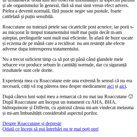
și ale organismului în general, fără să mai simt vreun efect advers.
Pielea a devenit normală, fără puncte negre sau pustule, foarte
catifelată și puțin sensibilă.
Roaccutane nu tratează petele sau cicatricile post acneice, iar porii s-
au micșorat în timpul tratamentului mult mai puțin decât m-am
așteptat, peelingurile sunt mult mai eficiente. În afară de buze uscate
și eczema de pe mână care a recidivat nu am resimțit alte efecte
adverse dupa intreruperea tratamentului.
Nu a trecut suficient timp ca să pot ști până când glandele mele
sebacee vor produce sebum în cantități normale, dar cu siguranță
rezultatele sunt cele dorite.
Experiența mea cu Roaccutane este una extremă în sensul că nu era
necesară, citiți vă rog părerea mea despre medicament
aici
și
aici
.
După câteva luni soțul meu a remarcat că nu mai iau Roaccutane 🙂
După Roaccutane am început un tratament cu AHA, BHA,
hidroquinone și Differin, cu ajutorul căruia mi-am vindecat melasma
și mi-am îmbunătățit considerabil aspectul porilor.
Despre Roaccutane și depresie
Odată ce începi să pui întrebări nu te mai poți opri