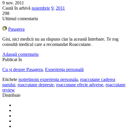
9 nov. 2011
Caută în arhivă
noiembrie
9
,
2011
298
Ultimul comentariu
Pasagera
Gisi, nici medicii nu au răspuns clar la această întrebare. Te rog
consultă medicul care a recomandat Roaccutane.
Adaugă comentariu
Publicat în
Cu și despre Pasagera
,
Experienţa personală
Etichete
isotretinoin experienta personala
,
roaccutane caderea
parului
,
roaccutane depresie
,
roaccutane efecte adverse
,
roaccutane
review
Distribuie