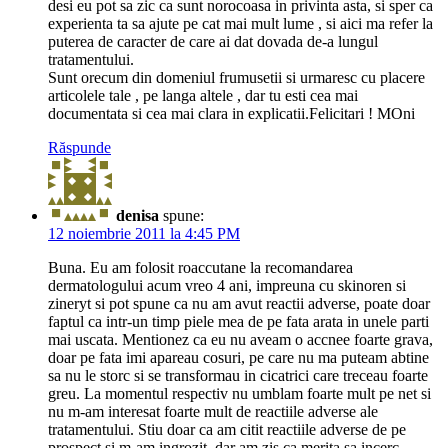
desi eu pot sa zic ca sunt norocoasa in privinta asta, si sper ca
experienta ta sa ajute pe cat mai mult lume , si aici ma refer la
puterea de caracter de care ai dat dovada de-a lungul
tratamentului.
Sunt orecum din domeniul frumusetii si urmaresc cu placere
articolele tale , pe langa altele , dar tu esti cea mai
documentata si cea mai clara in explicatii.Felicitari ! MOni
Răspunde
denisa
spune:
12 noiembrie 2011 la 4:45 PM
Buna. Eu am folosit roaccutane la recomandarea
dermatologului acum vreo 4 ani, impreuna cu skinoren si
zineryt si pot spune ca nu am avut reactii adverse, poate doar
faptul ca intr-un timp piele mea de pe fata arata in unele parti
mai uscata. Mentionez ca eu nu aveam o accnee foarte grava,
doar pe fata imi apareau cosuri, pe care nu ma puteam abtine
sa nu le storc si se transformau in cicatrici care treceau foarte
greu. La momentul respectiv nu umblam foarte mult pe net si
nu m-am interesat foarte mult de reactiile adverse ale
tratamentului. Stiu doar ca am citit reactiile adverse de pe
prospect si m-am ingrozit, dar am zis ca merita sa incerc,