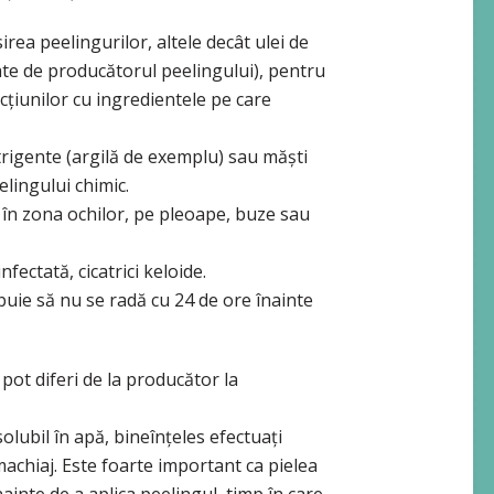
rea peelingurilor, altele decât ulei de
te de producătorul peelingului), pentru
acțiunilor cu ingredientele pe care
strigente (argilă de exemplu) sau măști
elingului chimic.
, în zona ochilor, pe pleoape, buze sau
nfectată, cicatrici keloide.
buie să nu se radă cu 24 de ore înainte
pot diferi de la producător la
olubil în apă, bineînțeles efectuați
achiaj. Este foarte important ca pielea