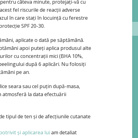
și pentru câteva minute, protejați-vă cu
cest fel riscurile de reacții adverse
zul în care stați în locuință cu ferestre
 protecție SPF 20-30.
tămâni, aplicate o dată pe săptămână.
ptămâni apoi puteți aplica produsul alte
urilor cu concentrații mici (BHA 10%,
eelingului după 6 aplicări. Nu folosiți
tămâni pe an.
lice seara sau cel puțin după-masa,
n atmosferă la data efectuării
de tipul de ten și de afecțiunile cutanate
otrivit și aplicarea lui
am detaliat