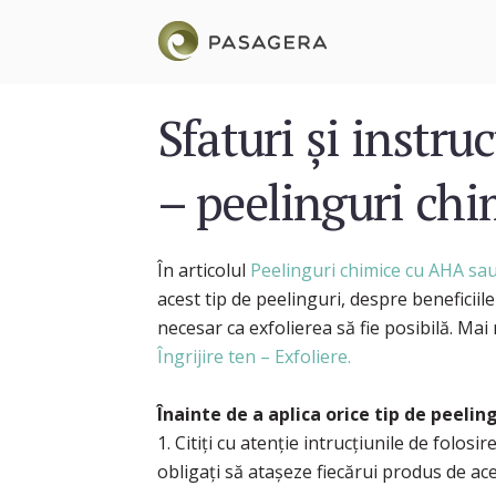
Sfaturi și instru
– peelinguri chi
În articolul
Peelinguri chimice cu AHA sa
acest tip de peelinguri, despre beneficiile 
necesar ca exfolierea să fie posibilă. Mai 
Îngrijire ten – Exfoliere.
Înainte de a aplica orice tip de peelin
1. Citiți cu atenție intrucțiunile de folos
obligați să atașeze fiecărui produs de ace