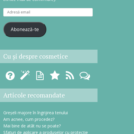
A
d
r
Abonează-te
e
s
ă
e
Cu şi despre cosmetice
m
a
i
l
Articole recomandate
Greșeli majore în îngrijirea tenului
Am acnee, cum procedez?
Mai bine de atât nu se poate?
Sfaturi de aplicare a produselor cu protecție