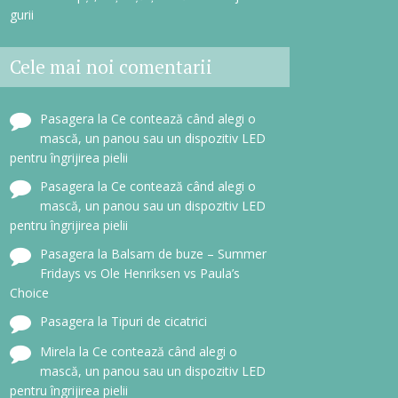
gurii
Cele mai noi comentarii
Pasagera
la
Ce contează când alegi o
mască, un panou sau un dispozitiv LED
pentru îngrijirea pielii
Pasagera
la
Ce contează când alegi o
mască, un panou sau un dispozitiv LED
pentru îngrijirea pielii
Pasagera
la
Balsam de buze – Summer
Fridays vs Ole Henriksen vs Paula’s
Choice
Pasagera
la
Tipuri de cicatrici
Mirela
la
Ce contează când alegi o
mască, un panou sau un dispozitiv LED
pentru îngrijirea pielii