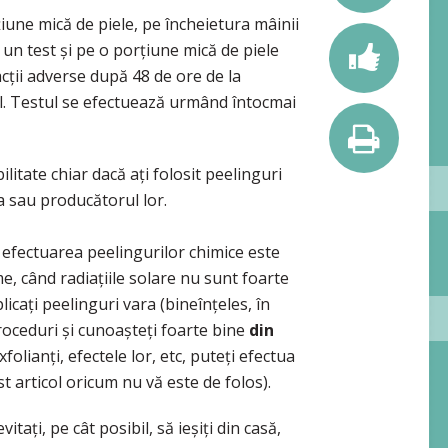
rțiune mică de piele, pe încheietura mâinii
 un test și pe o porțiune mică de piele
acții adverse după 48 de ore de la
ul. Testul se efectuează urmând întocmai
litate chiar dacă ați folosit peelinguri
 sau producătorul lor.
 efectuarea peelingurilor chimice este
, când radiațiile solare nu sunt foarte
icați peelinguri vara (bineînțeles, în
proceduri și cunoașteți foarte bine
din
xfolianți, efectele lor, etc, puteți efectua
st articol oricum nu vă este de folos).
tați, pe cât posibil, să ieșiți din casă,