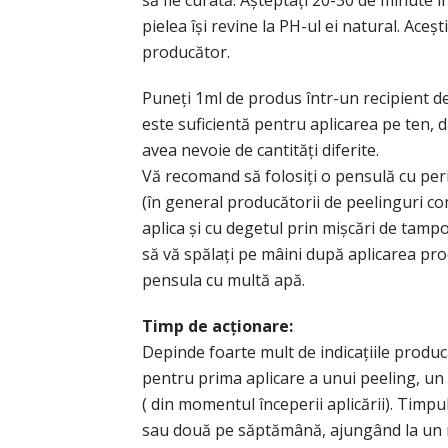
să fie curată. Așteptați 20-30 de minute î
pielea își revine la PH-ul ei natural. Aceș
producător.
Puneți 1ml de produs într-un recipient de 
este suficientă pentru aplicarea pe ten, 
avea nevoie de cantități diferite.
Vă recomand să folosiți o pensulă cu peri
(în general producătorii de peelinguri co
aplica și cu degetul prin mișcări de tampon
să vă spălați pe mâini după aplicarea prod
pensula cu multă apă.
Timp de acționare:
Depinde foarte mult de indicațiile produ
pentru prima aplicare a unui peeling, un
( din momentul începerii aplicării). Timpu
sau două pe săptămână, ajungând la un m