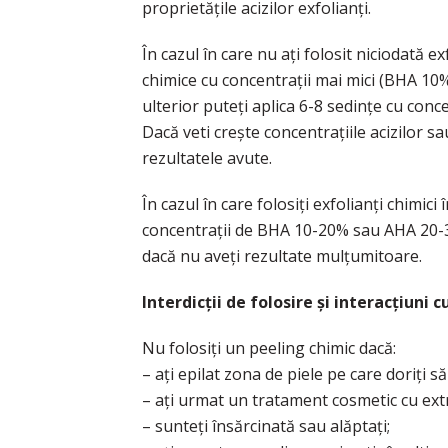
proprietățile acizilor exfolianți.
În cazul în care nu ați folosit niciodată ex
chimice cu concentrații mai mici (BHA 10%
ulterior puteți aplica 6-8 sedințe cu con
Dacă veti crește concentrațiile acizilor sa
rezultatele avute.
În cazul în care folosiți exfolianți chimici 
concentrații de BHA 10-20% sau AHA 20-30
dacă nu aveți rezultate mulțumitoare.
Interdicții de folosire și interacțiuni 
Nu folosiți un peeling chimic dacă:
– ați epilat zona de piele pe care doriți să 
– ați urmat un tratament cosmetic cu ext
– sunteți însărcinată sau alăptați;