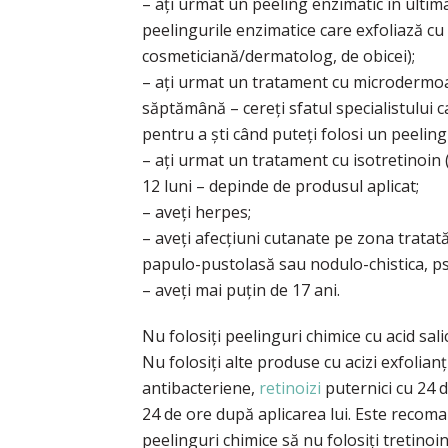
– ați urmat un peeling enzimatic în ultim
peelingurile enzimatice care exfoliază cu
cosmeticiană/dermatolog, de obicei);
– ați urmat un tratament cu microdermoab
săptămână – cereți sfatul specialistului 
pentru a ști când puteți folosi un peeling
– ați urmat un tratament cu isotretinoin (
12 luni – depinde de produsul aplicat;
– aveți herpes;
– aveți afecțiuni cutanate pe zona trata
papulo-pustolasă sau nodulo-chistica, pso
– aveți mai puțin de 17 ani.
Nu folosiți peelinguri chimice cu acid salic
Nu folosiți alte produse cu acizi exfolia
antibacteriene,
retinoizi
puternici cu 24 d
24 de ore după aplicarea lui. Este recoma
peelinguri chimice să nu folosiți tretinoin