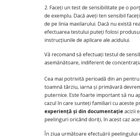
2. Faceți un test de sensibilitate pe o po
de exemplu. Dacă aveți ten sensibil faceți
de pe linia maxilarului. Dacă nu există re
efectuarea testului puteți folosi produs
instrucțiunile de aplicare ale acidului.
Vă recomand să efectuați testul de sensibi
asemănătoare, indiferent de concentrația
Cea mai potrivită perioadă din an pentru
toamnă târziu, iarna și primăvară devreme
puternice. Este foarte important să nu apl
cazul în care sunteți familiari cu aceste 
experiență și din documentație
acizii e
peelinguri oricând doriți, în acest caz ace
În ziua următoare efectuării peelingului evi