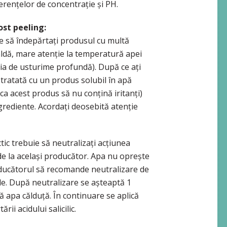
erențelor de concentrație și PH.
ost peeling:
uie să îndepărtați produsul cu multă
aldă, mare atenție la temperatură apei
ia de usturime profundă). După ce ați
tratată cu un produs solubil în apă
ca acest produs să nu conțină iritanți)
grediente. Acordați deosebită atenție
ctic trebuie să neutralizați acțiunea
 de la același producător. Apa nu oprește
roducătorul să recomande neutralizare de
ile. După neutralizare se așteaptă 1
ă apa călduță. În continuare se aplică
rii acidului salicilic.