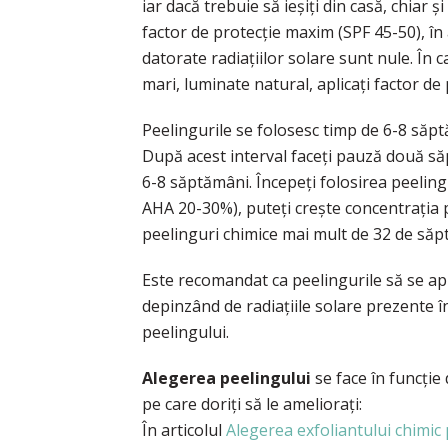
iar dacă trebuie să ieșiți din casă, chiar 
factor de protecție maxim (SPF 45-50), în a
datorate radiațiilor solare sunt nule. În ca
mari, luminate natural, aplicați factor de
Peelingurile se folosesc timp de 6-8 săp
După acest interval faceți pauză două să
6-8 săptămâni. Începeți folosirea peeling
AHA 20-30%), puteți crește concentrația p
peelinguri chimice mai mult de 32 de săp
Este recomandat ca peelingurile să se ap
depinzând de radiațiile solare prezente î
peelingului.
Alegerea peelingului
se face în funcție 
pe care doriți să le ameliorați:
În articolul
Alegerea exfoliantului chimic p