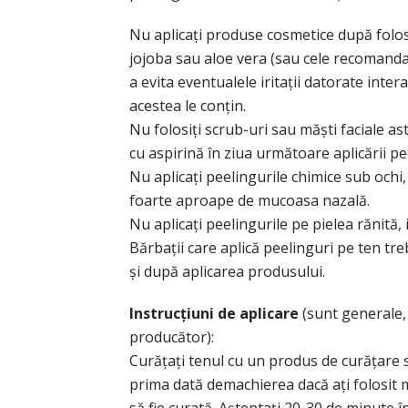
Nu aplicați produse cosmetice după folosi
jojoba sau aloe vera (sau cele recomanda
a evita eventualele iritații datorate inter
acestea le conțin.
Nu folosiți scrub-uri sau măști faciale a
cu aspirină în ziua următoare aplicării pe
Nu aplicați peelingurile chimice sub ochi
foarte aproape de mucoasa nazală.
Nu aplicați peelingurile pe pielea rănită, i
Bărbații care aplică peelinguri pe ten tre
și după aplicarea produsului.
Instrucțiuni de aplicare
(sunt generale, 
producător):
Curățați tenul cu un produs de curățare s
prima dată demachierea dacă ați folosit m