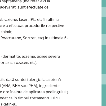
a săptămână (mă refer aici la
 adevărat, sunt efectuate de
raziune, laser, IPL, etc în ultima
care a efectuat procedurile respective
 chimic;
Roaccutane, Sortret, etc) în ultimele 6-
tă (dermatite, eczeme, acnee severă
riazis, rozacee, etc);
ilic dacă sunteți alergici la aspirină.
nți (AHA, BHA sau PHA), ingrediente
e ore înainte de aplicarea peelingului și
ndat ca în timpul tratamentului cu
 (Retin-a).