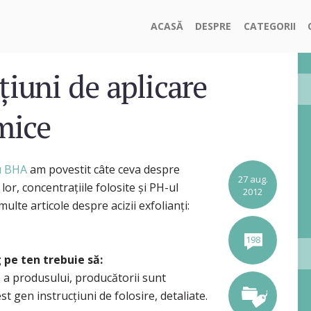
ACASĂ
DESPRE
CATEGORII
cțiuni de aplicare
mice
u BHA
am povestit câte ceva despre
27 aug.
lor, concentrațiile folosite și PH-ul
2012
multe articole despre acizii exfolianți:
198
g pe ten trebuie să:
ire a produsului, producătorii sunt
st gen instrucțiuni de folosire, detaliate.