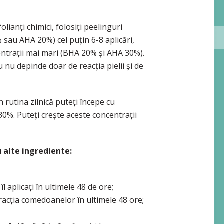
folianți chimici, folosiți peelinguri
 sau AHA 20%) cel puțin 6-8 aplicări,
centrații mai mari (BHA 20% și AHA 30%).
u nu depinde doar de reacția pielii și de
în rutina zilnică puteți începe cu
%. Puteți crește aceste concentrații
cu alte ingrediente:
îl aplicați în ultimele 48 de ore;
racția comedoanelor în ultimele 48 ore;