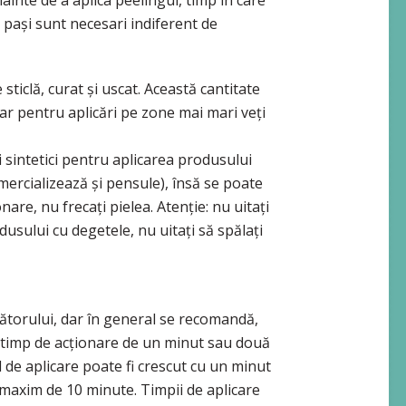
nainte de a aplica peelingul, timp în care
ti pași sunt necesari indiferent de
sticlă, curat și uscat. Această cantitate
dar pentru aplicări pe zone mai mari veți
 sintetici pentru aplicarea produsului
mercializează și pensule), însă se poate
are, nu frecați pielea. Atenție: nu uitați
usului cu degetele, nu uitați să spălați
cătorului, dar în general se recomandă,
 timp de acționare de un minut sau două
l de aplicare poate fi crescut cu un minut
axim de 10 minute. Timpii de aplicare