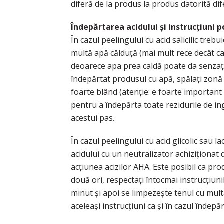
diferă de la produs la produs datorită dif
Îndepărtarea acidului și instrucțiuni p
În cazul peelingului cu acid salicilic treb
multă apă călduță (mai mult rece decât c
deoarece apa prea caldă poate da senzaț
îndepărtat produsul cu apă, spălați zonă 
foarte blând (atenție: e foarte important 
pentru a îndepărta toate rezidurile de in
acestui pas.
În cazul peelingului cu acid glicolic sau la
acidului cu un neutralizator achiziționat
acțiunea acizilor AHA. Este posibil ca p
două ori, respectați întocmai instrucțiun
minut și apoi se limpezește tenul cu mult
aceleași instrucțiuni ca și în cazul îndepărtă