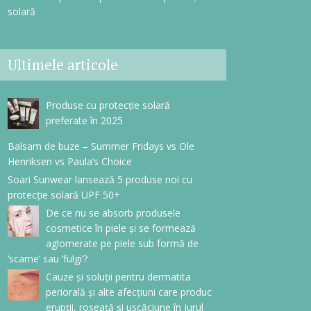
solară
Ultimele articole
Produse cu protecție solară
preferate în 2025
Balsam de buze – Summer Fridays vs Ole
Henriksen vs Paula’s Choice
Soari Sunwear lansează 5 produse noi cu
protecție solară UPF 50+
De ce nu se absorb produsele
cosmetice în piele și se formează
aglomerate pe piele sub formă de
‘scame’ sau ‘fulgi’?
Cauze și soluții pentru dermatita
periorală și alte afecțiuni care produc
erupții, roșeață și uscăciune în jurul