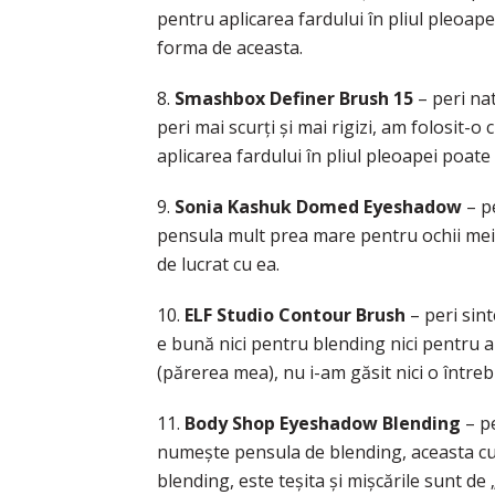
pentru aplicarea fardului în pliul pleoap
forma de aceasta.
8.
Smashbox Definer Brush 15
– peri na
peri mai scurţi şi mai rigizi, am folosit-
aplicarea fardului în pliul pleoapei poate
9.
Sonia Kashuk Domed Eyeshadow
– p
pensula mult prea mare pentru ochii mei, are
de lucrat cu ea.
10.
ELF Studio Contour Brush
– peri sin
e bună nici pentru blending nici pentru a
(părerea mea), nu i-am găsit nici o întreb
11.
Body Shop Eyeshadow Blending
– pe
numeşte pensula de blending, aceasta cu
blending, este teşita şi mişcările sunt de 