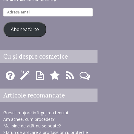
A
d
r
Abonează-te
e
s
ă
e
Cu şi despre cosmetice
m
a
i
l
Articole recomandate
Greșeli majore în îngrijirea tenului
Am acnee, cum procedez?
Mai bine de atât nu se poate?
Sfaturi de aplicare a produselor cu protecție