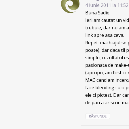
4 iunie 2011 la 11:5
Buna Sadie,
Ieri am cautat un vi
trebuie, dar nu am a
link spre asa ceva.
Repet: machiajul se p
poate), dar daca tii 
simplu, rezultatul e
pasionata de make-up
(apropo, am fost cor
MAC cand am incercat
face blending cu o pe
ele ci pictez). Dar c
de parca ar scrie m
RĂSPUNDE