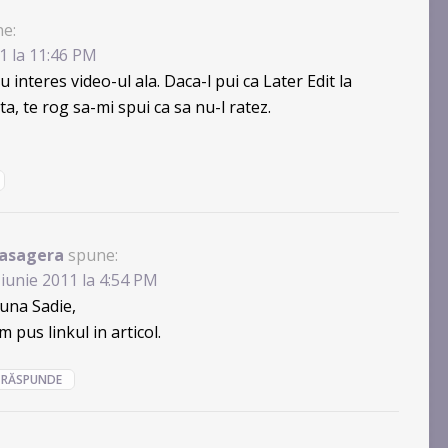
e:
11 la 11:46 PM
u interes video-ul ala. Daca-l pui ca Later Edit la
sta, te rog sa-mi spui ca sa nu-l ratez.
asagera
spune:
 iunie 2011 la 4:54 PM
una Sadie,
m pus linkul in articol.
RĂSPUNDE