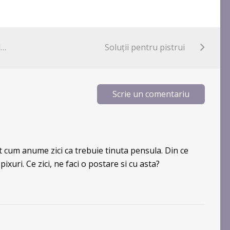
Demachiant cu echinaceea si migdale de la Farmec – Review
Soluţii pentru pistrui
Scrie un comentariu
 cum anume zici ca trebuie tinuta pensula. Din ce
 pixuri. Ce zici, ne faci o postare si cu asta?