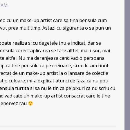
2 AM
deo cu un make-up artist care sa tina pensula cum
vut prea mult timp. Astazi cu siguranta o sa pun un
oate realiza si cu degetele (nu e indicat, dar se
pensula corect aplicarea se face altfel, mai usor, mai
ste altfel. Nu ma deranjeaza cand vad o persoana
 ca tine pensule ca pe creioane, si eu le-am tinut
ectat de un make-up artist la o lansare de colectie
 o culoare; mi-a explicat atunci de faza ca nu poti
nsula turtita si sa nu le tin ca pe pixuri ca nu scriu cu
and vad cate un make-up artist consacrat care le tine
a enervez rau