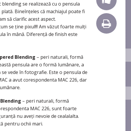
t blending se realizează cu o pensula
plată. Bineînţeles că machiajul poate fi
am să clarific acest aspect.
um se ţine pixul!!! Am văzut foarte mulţi
ula în mână. Diferenţă de finish este
apered Blending
– peri naturali, formă
ceastă pensula are o formă lumânare, a
se vede în fotografie. Este o pensula de
 MAC a avut corespondenta MAC 226, dar
p lumânare.
 Blending
– peri naturali, formă
orespondenta MAC 226, sunt foarte
uranţă nu aveţi nevoie de cealalalta.
ă pentru ochii mari.