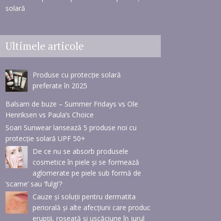
solară
Ultimele articole
Produse cu protecție solară
preferate în 2025
Balsam de buze – Summer Fridays vs Ole
Henriksen vs Paula’s Choice
Soari Sunwear lansează 5 produse noi cu
protecție solară UPF 50+
De ce nu se absorb produsele
cosmetice în piele și se formează
aglomerate pe piele sub formă de
‘scame’ sau ‘fulgi’?
Cauze și soluții pentru dermatita
periorală și alte afecțiuni care produc
erupții, roșeață și uscăciune în jurul