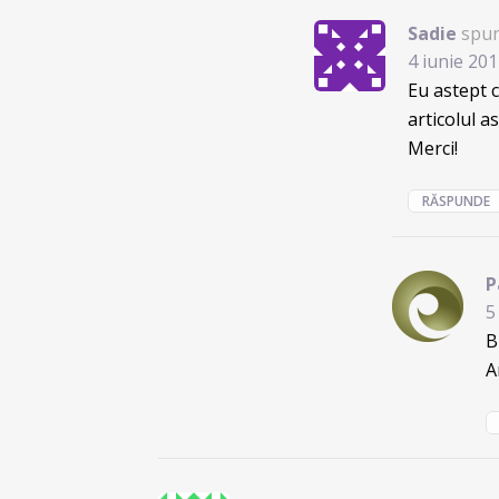
Sadie
spun
4 iunie 20
Eu astept c
articolul a
Merci!
RĂSPUNDE
P
5
B
A