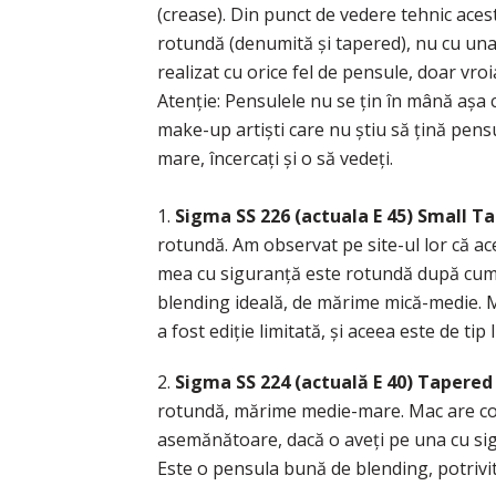
(crease). Din punct de vedere tehnic aces
rotundă (denumită şi tapered), nu cu una 
realizat cu orice fel de pensule, doar vroi
Atenţie: Pensulele nu se ţin în mână aşa c
make-up artişti care nu ştiu să ţină pens
mare, încercaţi şi o să vedeţi.
1.
Sigma SS 226 (actuala E 45) Small T
rotundă. Am observat pe site-ul lor că a
mea cu siguranţă este rotundă după cum 
blending ideală, de mărime mică-medie.
a fost ediţie limitată, şi aceea este de ti
2.
Sigma SS 224 (actuală E 40) Tapered
rotundă, mărime medie-mare. Mac are c
asemănătoare, dacă o aveţi pe una cu sig
Este o pensula bună de blending, potrivit