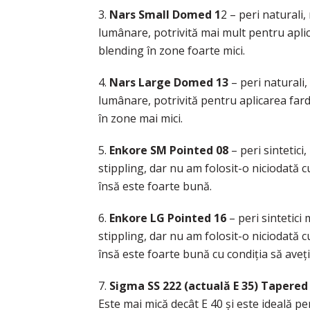
3.
Nars Small Domed 1
2 – peri naturali
lumânare, potrivită mai mult pentru aplica
blending în zone foarte mici.
4.
Nars Large Domed 13
– peri naturali
lumânare, potrivită pentru aplicarea fardu
în zone mai mici.
5.
Enkore SM Pointed 08
– peri sintetic
stippling, dar nu am folosit-o niciodată c
însă este foarte bună.
6.
Enkore LG Pointed 16
– peri sintetici
stippling, dar nu am folosit-o niciodată c
însă este foarte bună cu condiţia să aveţi
7.
Sigma SS 222 (actuală E 35) Tapered
Este mai mică decât E 40 şi este ideală pen