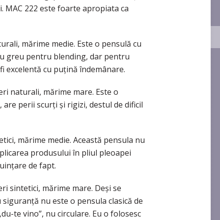
ei. MAC 222 este foarte apropiata ca
turali, mărime medie. Este o pensulă cu
o cu greu pentru blending, dar pentru
 fi excelentă cu puţină îndemânare.
eri naturali, mărime mare. Este o
 perii scurţi şi rigizi, destul de dificil
tetici, mărime medie. Această pensula nu
plicarea produsului în pliul pleoapei
uinţare de fapt.
ri sintetici, mărime mare. Deşi se
 siguranţă nu este o pensula clasică de
„du-te vino”, nu circulare. Eu o folosesc