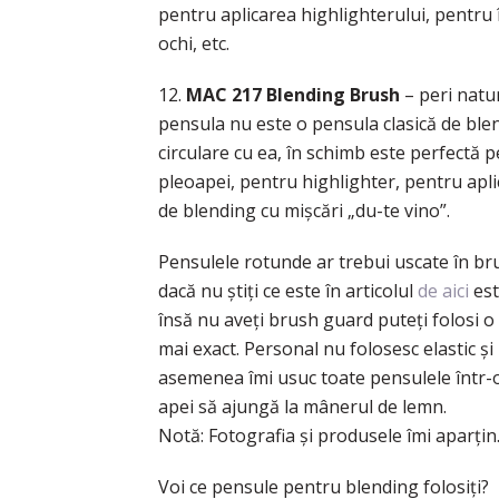
pentru aplicarea highlighterului, pentru
ochi, etc.
12.
MAC 217 Blending Brush
– peri natur
pensula nu este o pensula clasică de blen
circulare cu ea, în schimb este perfectă p
pleoapei, pentru highlighter, pentru apli
de blending cu mişcări „du-te vino”.
Pensulele rotunde ar trebui uscate în br
dacă nu ştiţi ce este în articolul
de aici
est
însă nu aveţi brush guard puteţi folosi o
mai exact. Personal nu folosesc elastic şi
asemenea îmi usuc toate pensulele într-o
apei să ajungă la mânerul de lemn.
Notă: Fotografia şi produsele îmi aparţin
Voi ce pensule pentru blending folosiţi?