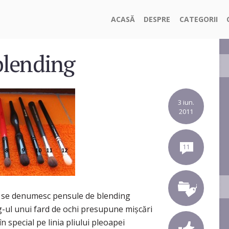
ACASĂ
DESPRE
CATEGORII
blending
3 iun.
2011
11
d se denumesc pensule de blending
-ul unui fard de ochi presupune mişcări
în special pe linia pliului pleoapei