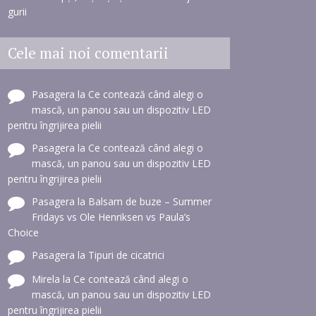
gurii
Cele mai noi comentarii
Pasagera
la
Ce contează când alegi o
mască, un panou sau un dispozitiv LED
pentru îngrijirea pielii
Pasagera
la
Ce contează când alegi o
mască, un panou sau un dispozitiv LED
pentru îngrijirea pielii
Pasagera
la
Balsam de buze – Summer
Fridays vs Ole Henriksen vs Paula’s
Choice
Pasagera
la
Tipuri de cicatrici
Mirela
la
Ce contează când alegi o
mască, un panou sau un dispozitiv LED
pentru îngrijirea pielii