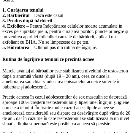
1. Curățarea tenului
2. Bărbieritul
– Dacă este cazul
3. Produs după bărbierit
4. Exfoliere
– Pentru îndepărtarea celulelor moarte acumulate în
exces pe suprafața pielii, pentru curățarea porilor, punctelor negre și
prevenirea apariției foliculitei cauzate de bărbierit, aplicați un
exfoliant cu BHA. Nu se limpezește de pe ten.
5. Hidratarea
– Ultimul pas din rutina de îngrijire.
Rutina de îngrijire a tenului ce prezintă acnee
Marele avantaj al bărbaților este stabilizarea nivelului de testosteron
după o anumită vârstă (după 19 – 20 ani), ceea ce duce la
ameliorarea sau chiar vindecarea episoadelor acneice suferite în
pubertate și adolescență.
Practic acneea în cazul adolescenților de sex masculin se datorează
aproape 100% creșterii testosteronului și lipsei unei îngrijiri și igiene
corecte a tenului. În foarte multe cazuri acest tip de acnee se
ameliorează considerabil sau dispare cu desăvârșire după vârta de 20
de ani, dar în cazurile în care testosteronul se stabilizează la un nivel
situat la limita superioară este posibil ca acneea să persiste.