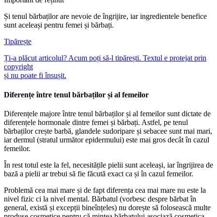
Și tenul bărbaților are nevoie de îngrijire, iar ingredientele benefice
sunt aceleași pentru femei și bărbați.
Tipărește
Ți-a plăcut articolul? Acum poți să-l tipărești. Textul e protejat prin
copyright
și nu poate fi însușit.
Diferențe între tenul bărbaților și al femeilor
Diferențele majore între tenul bărbaților și al femeilor sunt dictate de
diferențele hormonale dintre femei și bărbați. Astfel, pe tenul
bărbaților crește barbă, glandele sudoripare și sebacee sunt mai mari,
iar dermul (stratul următor epidermului) este mai gros decât în cazul
femeilor.
În rest totul este la fel, necesitățile pielii sunt aceleași, iar îngrijirea de
bază a pielii ar trebui să fie făcută exact ca și în cazul femeilor.
Problemă cea mai mare și de fapt diferența cea mai mare nu este la
nivel fizic ci la nivel mental. Bărbatul (vorbesc despre bărbat în
general, există și excepții bineînțeles) nu dorește să folosească multe
produse cosmetice pentru că mintea bărbatului asociază cosmetica