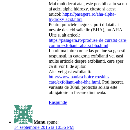
Mai mult decat atat, este posibil ca tu sa nu
ai acizi alpha hidroxy, citeste si acest
articol:
https://pasagera.ro/aha-alpha-
hydroxy-acid.html
Pentru punctele negre si pori dilatati ai
nevoie de acid salicilic (BHA), nu AHA.
Uite si alt articol:
https://pasagera.ro/produse-de-curatat-care-
contin-exfolianti-aha-si-bha.html
La ultima intrebare te las pe tine sa gasesti
raspunsul, in categoria exfolianti vei gasi
multe articole despre exfolianti, care sper
ca iti vor fi de ajutor.
Aici vei gasi exfolianti:
http://www.paulaschoice.ro/skin-
care/exfolianti-aha-bha.html
. Poti incerca
varianta de 30ml, protectia solara este
obligatorie in fiecare dimineata.
Răspunde
Manu
spune:
14 septembrie 2015 la 10:36 PM