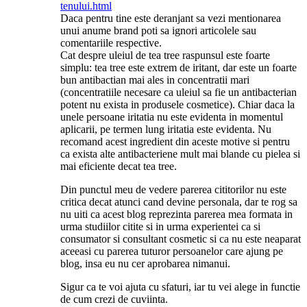
tenului.html
Daca pentru tine este deranjant sa vezi mentionarea
unui anume brand poti sa ignori articolele sau
comentariile respective.
Cat despre uleiul de tea tree raspunsul este foarte
simplu: tea tree este extrem de iritant, dar este un foarte
bun antibactian mai ales in concentratii mari
(concentratiile necesare ca uleiul sa fie un antibacterian
potent nu exista in produsele cosmetice). Chiar daca la
unele persoane iritatia nu este evidenta in momentul
aplicarii, pe termen lung iritatia este evidenta. Nu
recomand acest ingredient din aceste motive si pentru
ca exista alte antibacteriene mult mai blande cu pielea si
mai eficiente decat tea tree.
Din punctul meu de vedere parerea cititorilor nu este
critica decat atunci cand devine personala, dar te rog sa
nu uiti ca acest blog reprezinta parerea mea formata in
urma studiilor citite si in urma experientei ca si
consumator si consultant cosmetic si ca nu este neaparat
aceeasi cu parerea tuturor persoanelor care ajung pe
blog, insa eu nu cer aprobarea nimanui.
Sigur ca te voi ajuta cu sfaturi, iar tu vei alege in functie
de cum crezi de cuviinta.