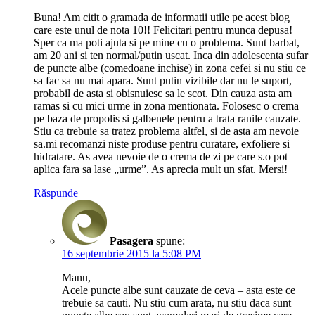
Buna! Am citit o gramada de informatii utile pe acest blog
care este unul de nota 10!! Felicitari pentru munca depusa!
Sper ca ma poti ajuta si pe mine cu o problema. Sunt barbat,
am 20 ani si ten normal/putin uscat. Inca din adolescenta sufar
de puncte albe (comedoane inchise) in zona cefei si nu stiu ce
sa fac sa nu mai apara. Sunt putin vizibile dar nu le suport,
probabil de asta si obisnuiesc sa le scot. Din cauza asta am
ramas si cu mici urme in zona mentionata. Folosesc o crema
pe baza de propolis si galbenele pentru a trata ranile cauzate.
Stiu ca trebuie sa tratez problema altfel, si de asta am nevoie
sa.mi recomanzi niste produse pentru curatare, exfoliere si
hidratare. As avea nevoie de o crema de zi pe care s.o pot
aplica fara sa lase „urme”. As aprecia mult un sfat. Mersi!
Răspunde
Pasagera
spune:
16 septembrie 2015 la 5:08 PM
Manu,
Acele puncte albe sunt cauzate de ceva – asta este ce
trebuie sa cauti. Nu stiu cum arata, nu stiu daca sunt