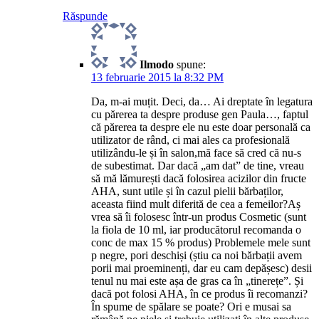
Răspunde
Ilmodo
spune:
13 februarie 2015 la 8:32 PM
Da, m-ai muțit. Deci, da… Ai dreptate în legatura
cu părerea ta despre produse gen Paula…, faptul
că părerea ta despre ele nu este doar personală ca
utilizator de rând, ci mai ales ca profesională
utilizându-le și în salon,mă face să cred că nu-s
de subestimat. Dar dacă „am dat” de tine, vreau
să mă lămurești dacă folosirea acizilor din fructe
AHA, sunt utile și în cazul pielii bărbaților,
aceasta fiind mult diferită de cea a femeilor?Aș
vrea să îi folosesc într-un produs Cosmetic (sunt
la fiola de 10 ml, iar producătorul recomanda o
conc de max 15 % produs) Problemele mele sunt
p negre, pori deschiși (știu ca noi bărbații avem
porii mai proeminenți, dar eu cam depășesc) desii
tenul nu mai este așa de gras ca în „tinerețe”. Și
dacă pot folosi AHA, în ce produs îi recomanzi?
În spume de spălare se poate? Ori e musai sa