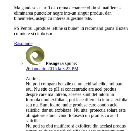
Ma gandesc ca ar fi ok crema deoarece obtin si matifiere si
eliminarea punctelor negre intr-un singur produs, dar,
bineinteles, astept cu interes sugestiile tale.
PS Pentru „produse ieftine si bune” iti recomand gama Bioten
cu miere si cimbrisor
Răspunde
Pasagera
spune:
26 ianuarie 2015 la 3:22 PM
Andrei,
Nu poti compara benzile cu un acid salicilic, imi pare
rau. Nu stiu ce pH si concentratie are acel produs
despre care ma intrebi, acestea sunt definitorii in
formula unui exfoliant, pot face diferenta intre a exfolia
sau nu. Sunt foarte multe produse care contin acid
salicilic, dar nu exfoliaza. Nu uita, protectia solara este
obligatorie atunci cand folosesti un produs cu acid
salicilic.
Nu poti sa obti matifiere si exfoliere din acelasi produs