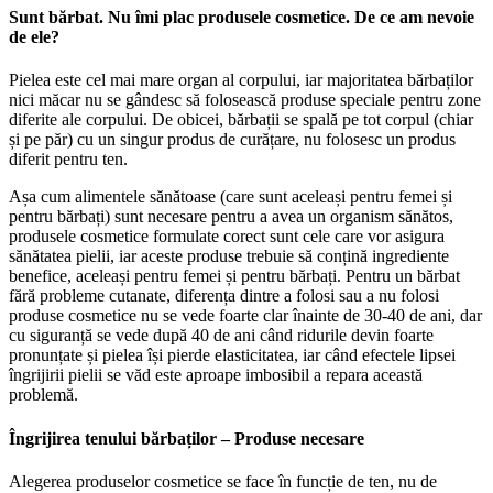
Sunt bărbat. Nu îmi plac produsele cosmetice. De ce am nevoie
de ele?
Pielea este cel mai mare organ al corpului, iar majoritatea bărbaților
nici măcar nu se gândesc să folosească produse speciale pentru zone
diferite ale corpului. De obicei, bărbații se spală pe tot corpul (chiar
și pe păr) cu un singur produs de curățare, nu folosesc un produs
diferit pentru ten.
Așa cum alimentele sănătoase (care sunt aceleași pentru femei și
pentru bărbați) sunt necesare pentru a avea un organism sănătos,
produsele cosmetice formulate corect sunt cele care vor asigura
sănătatea pielii, iar aceste produse trebuie să conțină ingrediente
benefice, aceleași pentru femei și pentru bărbați. Pentru un bărbat
fără probleme cutanate, diferența dintre a folosi sau a nu folosi
produse cosmetice nu se vede foarte clar înainte de 30-40 de ani, dar
cu siguranță se vede după 40 de ani când ridurile devin foarte
pronunțate și pielea își pierde elasticitatea, iar când efectele lipsei
îngrijirii pielii se văd este aproape imbosibil a repara această
problemă.
Îngrijirea tenului bărbaților – Produse necesare
Alegerea produselor cosmetice se face în funcție de ten, nu de