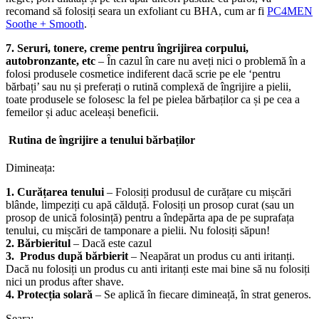
recomand să folosiți seara un exfoliant cu BHA, cum ar fi
PC4MEN
Soothe + Smooth
.
7. Seruri, tonere, creme pentru îngrijirea corpului,
autobronzante, etc
– În cazul în care nu aveți nici o problemă în a
folosi produsele cosmetice indiferent dacă scrie pe ele ‘pentru
bărbați’ sau nu și preferați o rutină complexă de îngrijire a pielii,
toate produsele se folosesc la fel pe pielea bărbaților ca și pe cea a
femeilor și aduc aceleași beneficii.
Rutina de îngrijire a tenului bărbaților
Dimineața:
1. Curățarea tenului
– Folosiți produsul de curățare cu mișcări
blânde, limpeziți cu apă călduță. Folosiți un prosop curat (sau un
prosop de unică folosință) pentru a îndepărta apa de pe suprafața
tenului, cu mișcări de tamponare a pielii. Nu folosiți săpun!
2. Bărbieritul
– Dacă este cazul
3. Produs după bărbierit
– Neapărat un produs cu anti iritanți.
Dacă nu folosiți un produs cu anti iritanți este mai bine să nu folosiți
nici un produs after shave.
4. Protecția solară
– Se aplică în fiecare dimineață, în strat generos.
Seara: