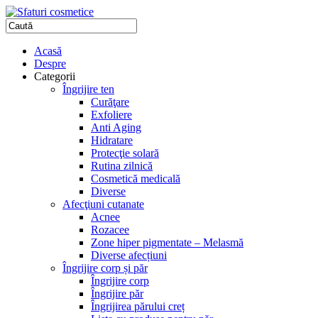
Acasă
Despre
Categorii
Îngrijire ten
Curăţare
Exfoliere
Anti Aging
Hidratare
Protecţie solară
Rutina zilnică
Cosmetică medicală
Diverse
Afecţiuni cutanate
Acnee
Rozacee
Zone hiper pigmentate – Melasmă
Diverse afecțiuni
Îngrijire corp și păr
Îngrijire corp
Îngrijire păr
Îngrijirea părului creț