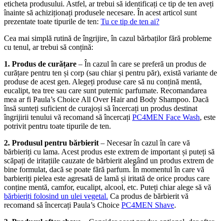
eticheta produsului. Astfel, ar trebui să identificați ce tip de ten aveți
înainte să achiziționați produsele necesare. În acest articol sunt
prezentate toate tipurile de ten:
Tu ce tip de ten ai?
Cea mai simplă rutină de îngrijire, în cazul bărbaților fără probleme
cu tenul, ar trebui să conțină:
1. Produs de curățare
– În cazul în care se preferă un produs de
curățare pentru ten și corp (sau chiar și pentru păr), există variante de
produse de acest gen. Alegeți produse care să nu conțină mentă,
eucalipt, tea tree sau care sunt puternic parfumate. Recomandarea
mea ar fi Paula’s Choice All Over Hair and Body Shampoo. Dacă
însă sunteți suficient de curajoși să încercați un produs destinat
îngrijirii tenului vă recomand să încercați
PC4MEN Face Wash
, este
potrivit pentru toate tipurile de ten.
2. Produsul pentru bărbierit
– Necesar în cazul în care vă
bărbieriți cu lama. Acest produs este extrem de important și puteți să
scăpați de iritațiile cauzate de bărbierit alegând un produs extrem de
bine formulat, dacă se poate fără parfum. În momentul în care vă
barbieriți pielea este agresată de lamă și iritată de orice produs care
conține mentă, camfor, eucalipt, alcool, etc. Puteți chiar alege să vă
bărbieriți folosind un ulei vegetal.
Ca produs de bărbierit vă
recomand să încercați Paula’s Choice
PC4MEN Shave
.