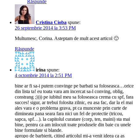
Răspunde
Cristina Cioba
spune:
26 septembrie 2014 la 3:53 PM
Multumesc, Corina. Asteptam de mult acest articol 🙂
Răspunde
irina
spune:
4 octombrie 2014 la 2:51 PM
bine ar fi sa-i putem convinge pe barbati sa foloseasca…orice
din lista ta! eu toata vara am incercat sa-l conving, oblig,
constrang ;)))) pe iubitul meu sa foloseasca crema cu spf, fara
succes! sigur, ar trebui folosita zilnic, eu asa fac, dar la el mai
ales vara e o problema grava, pt ca munceste prin curte de
dimineata pana seara fara nici un fel de protectie (tricou,
sapca, spf…). la capitolul curatare (corp, ten, maini) sta mai
bine, pentru ca am inlocuit toate produsele din baie cu unele
bine formulate si blande.
apropo de barbierit, citind articolul mi-a venit ideea ca as