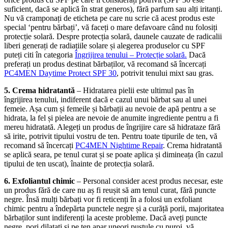
suficient, dacă se aplică în strat generos), fără parfum sau alți iritanți.
Nu vă cramponați de eticheta pe care nu scrie că acest produs este
special ‘pentru bărbați’, vă faceți o mare defavoare când nu folosiți
protecție solară. Despre protecția solară, daunele cauzate de radicalii
liberi generați de radiațiile solare și alegerea produselor cu SPF
puteți citi în categoria
Îngrijirea tenului – Protecție solară.
Dacă
preferați un produs destinat bărbaților, vă recomand să încercați
PC4MEN Daytime Protect SPF 30
, potrivit tenului mixt sau gras.
5. Crema hidratantă
– Hidratarea pielii este ultimul pas în
îngrijirea tenului, indiferent dacă e cazul unui bărbat sau al unei
femeie. Așa cum și femeile și bărbații au nevoie de apă pentru a se
hidrata, la fel și pielea are nevoie de anumite ingrediente pentru a fi
mereu hidratată. Alegeți un produs de îngrijire care să hidrataze fără
să irite, potrivit tipului vostru de ten. Pentru toate tipurile de ten, vă
recomand să încercați
PC4MEN Nightime Repair
. Crema hidratantă
se aplică seara, pe tenul curat și se poate aplica și dimineața (în cazul
tipului de ten uscat), înainte de protecția solară.
6. Exfoliantul chimic
– Personal consider acest produs necesar, este
un produs fără de care nu aș fi reușit să am tenul curat, fără puncte
negre. Însă mulți bărbați vor fi reticenți în a folosi un exfoliant
chimic pentru a îndepărta punctele negre și a curăță porii, majoritatea
bărbaților sunt indiferenți la aceste probleme. Dacă aveți puncte
negre, pori dilatați și pe ten apar uneori pustule cu puroi, vă