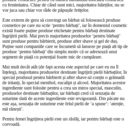
cu feminitatea. Chiar de când sunt mici, majoritatea băieților, nu se
vor juca sau chiar vor râde de păpușile fetițelor.
Este extrem de greu să convingi un bărbat să folosească produse
cosmetice pe care nu scrie ‘pentru bărbați’, iar în domeniul cosmetic
există foarte puține produse etichetate pentru bărbați destinate
îngrijirii pielii. Mai precis majoritatea produselor ‘pentru bărbați’
sunt produse pentru bărbierit, produse after shave și gel de duș.
Puține sunt companiile care se încumetă să lanseze pe piață alt tip de
produse ‘pentru bărbați’ din simplu motiv că se adresează unui
segment de piață cu potențial foarte mic de cumpărare.
Mai mult decât atât (de fapt acesta este aspectul pe care eu nu îl
înțeleg), majoritatea produselor destinate îngrijirii pielii bărbaților, în
special produsul pentru bărbierit și after shave-ul conțin o grămadă
de iritanți, în special menthol, eucalipt și alcool. Majoritatea acestor
ingrediente sunt folosite pentru a crea un miros special, masculin,
produselor destinate bărbaților, iar bărbații cred că senzația de
usturime dată de aceste ingrediente este revigorantă. Din păcate nu
este așa, senzația de usturime este felul pielii de ‘a spune’: ‘atenție,
mă rănești’.
Pentru femei îngrijirea pielii este un răsfăț, iar pentru bărbați este o
corvoadă.