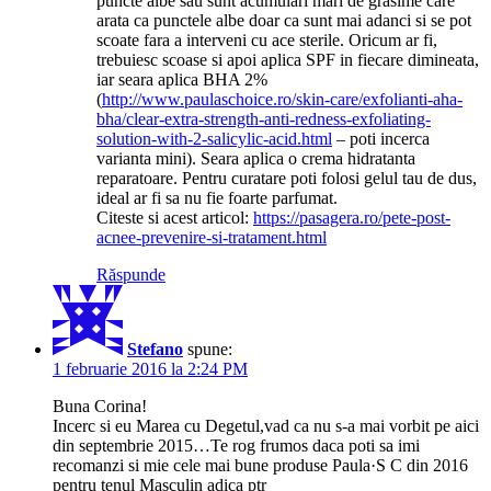
puncte albe sau sunt acumulari mari de grasime care
arata ca punctele albe doar ca sunt mai adanci si se pot
scoate fara a interveni cu ace sterile. Oricum ar fi,
trebuiesc scoase si apoi aplica SPF in fiecare dimineata,
iar seara aplica BHA 2%
(
http://www.paulaschoice.ro/skin-care/exfolianti-aha-
bha/clear-extra-strength-anti-redness-exfoliating-
solution-with-2-salicylic-acid.html
– poti incerca
varianta mini). Seara aplica o crema hidratanta
reparatoare. Pentru curatare poti folosi gelul tau de dus,
ideal ar fi sa nu fie foarte parfumat.
Citeste si acest articol:
https://pasagera.ro/pete-post-
acnee-prevenire-si-tratament.html
Răspunde
Stefano
spune:
1 februarie 2016 la 2:24 PM
Buna Corina!
Incerc si eu Marea cu Degetul,vad ca nu s-a mai vorbit pe aici
din septembrie 2015…Te rog frumos daca poti sa imi
recomanzi si mie cele mai bune produse Paula·S C din 2016
pentru tenul Masculin adica ptr