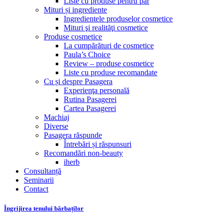
Liste cu produse pentru păr
Mituri și ingrediente
Ingredientele produselor cosmetice
Mituri şi realităţi cosmetice
Produse cosmetice
La cumpărături de cosmetice
Paula’s Choice
Review – produse cosmetice
Liste cu produse recomandate
Cu și despre Pasagera
Experienţa personală
Rutina Pasagerei
Cartea Pasagerei
Machiaj
Diverse
Pasagera răspunde
Întrebări și răspunsuri
Recomandări non-beauty
iherb
Consultanță
Seminarii
Contact
Îngrijirea tenului bărbaților