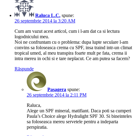
Raluca L.C.
spune:
26 septembrie 2014 la 3:20 AM
Cum am vazut acest articol, cum i l-am dat ca si lectura
logodnicului meu.
Noi ne confruntam cu o problema: dupa lupte seculare l-am
convins sa foloseasca crema cu SPF, insa traind intr-un climat
tropical umed, al meu transpira foarte mult pe fata, crema ii
intra mereu in ochi si e tare neplacut. Ce am putea sa facem?
Răspunde
Pasagera
spune:
26 septembrie 2014 la 2:11 PM
Raluca,
Alege un SPF mineral, matifiant. Daca poti sa cumperi
Paula’s Choice alege Hydralight SPF 30. Si bineinteles
sa foloseasca mereu servetele pentru a indeparta
perspiratia.