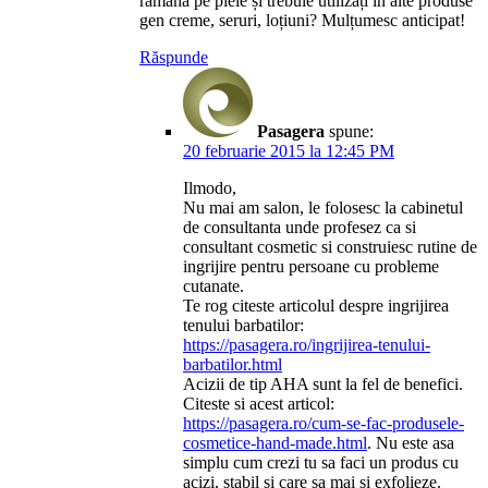
rămână pe piele și trebuie utilizați în alte produse
gen creme, seruri, loțiuni? Mulțumesc anticipat!
Răspunde
Pasagera
spune:
20 februarie 2015 la 12:45 PM
Ilmodo,
Nu mai am salon, le folosesc la cabinetul
de consultanta unde profesez ca si
consultant cosmetic si construiesc rutine de
ingrijire pentru persoane cu probleme
cutanate.
Te rog citeste articolul despre ingrijirea
tenului barbatilor:
https://pasagera.ro/ingrijirea-tenului-
barbatilor.html
Acizii de tip AHA sunt la fel de benefici.
Citeste si acest articol:
https://pasagera.ro/cum-se-fac-produsele-
cosmetice-hand-made.html
. Nu este asa
simplu cum crezi tu sa faci un produs cu
acizi, stabil si care sa mai si exfolieze.