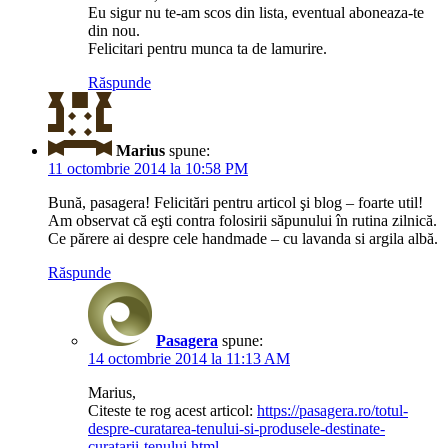
Eu sigur nu te-am scos din lista, eventual aboneaza-te
din nou.
Felicitari pentru munca ta de lamurire.
Răspunde
Marius
spune:
11 octombrie 2014 la 10:58 PM
Bună, pasagera! Felicitări pentru articol şi blog – foarte util!
Am observat că eşti contra folosirii săpunului în rutina zilnică.
Ce părere ai despre cele handmade – cu lavanda si argila albă.
Răspunde
Pasagera
spune:
14 octombrie 2014 la 11:13 AM
Marius,
Citeste te rog acest articol:
https://pasagera.ro/totul-
despre-curatarea-tenului-si-produsele-destinate-
curatarii-tenului.html
.