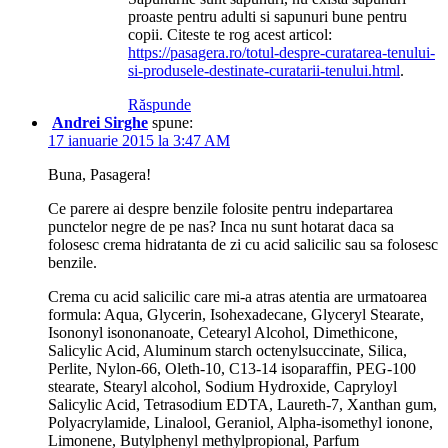
proaste pentru adulti si sapunuri bune pentru
copii. Citeste te rog acest articol:
https://pasagera.ro/totul-despre-curatarea-tenului-
si-produsele-destinate-curatarii-tenului.html
.
Răspunde
Andrei Sirghe
spune:
17 ianuarie 2015 la 3:47 AM
Buna, Pasagera!
Ce parere ai despre benzile folosite pentru indepartarea
punctelor negre de pe nas? Inca nu sunt hotarat daca sa
folosesc crema hidratanta de zi cu acid salicilic sau sa folosesc
benzile.
Crema cu acid salicilic care mi-a atras atentia are urmatoarea
formula: Aqua, Glycerin, Isohexadecane, Glyceryl Stearate,
Isononyl isononanoate, Cetearyl Alcohol, Dimethicone,
Salicylic Acid, Aluminum starch octenylsuccinate, Silica,
Perlite, Nylon-66, Oleth-10, C13-14 isoparaffin, PEG-100
stearate, Stearyl alcohol, Sodium Hydroxide, Capryloyl
Salicylic Acid, Tetrasodium EDTA, Laureth-7, Xanthan gum,
Polyacrylamide, Linalool, Geraniol, Alpha-isomethyl ionone,
Limonene, Butylphenyl methylpropional, Parfum