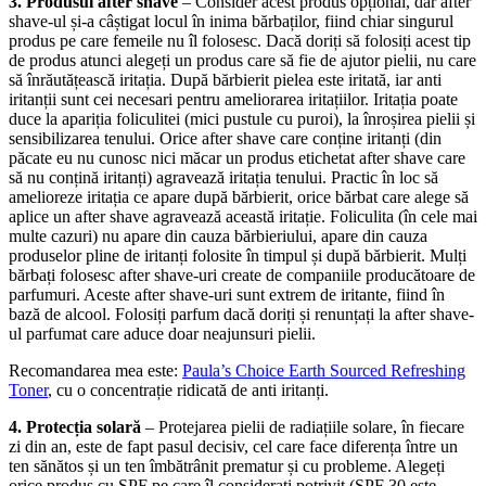
3. Produsul after shave
– Consider acest produs opțional, dar after
shave-ul și-a câștigat locul în inima bărbaților, fiind chiar singurul
produs pe care femeile nu îl folosesc. Dacă doriți să folosiți acest tip
de produs atunci alegeți un produs care să fie de ajutor pielii, nu care
să înrăutățească iritația. După bărbierit pielea este iritată, iar anti
iritanții sunt cei necesari pentru ameliorarea iritațiilor. Iritația poate
duce la apariția foliculitei (mici pustule cu puroi), la înroșirea pielii și
sensibilizarea tenului. Orice after shave care conține iritanți (din
păcate eu nu cunosc nici măcar un produs etichetat after shave care
să nu conțină iritanți) agravează iritația tenului. Practic în loc să
amelioreze iritația ce apare după bărbierit, orice bărbat care alege să
aplice un after shave agravează această iritație. Foliculita (în cele mai
multe cazuri) nu apare din cauza bărbieriului, apare din cauza
produselor pline de iritanți folosite în timpul și după bărbierit. Mulți
bărbați folosesc after shave-uri create de companiile producătoare de
parfumuri. Aceste after shave-uri sunt extrem de iritante, fiind în
bază de alcool. Folosiți parfum dacă doriți și renunțați la after shave-
ul parfumat care aduce doar neajunsuri pielii.
Recomandarea mea este:
Paula’s Choice Earth Sourced Refreshing
Toner
, cu o concentrație ridicată de anti iritanți.
4. Protecția solară
– Protejarea pielii de radiațiile solare, în fiecare
zi din an, este de fapt pasul decisiv, cel care face diferența între un
ten sănătos și un ten îmbătrânit prematur și cu probleme. Alegeți
orice produs cu SPF pe care îl considerați potrivit (SPF 30 este