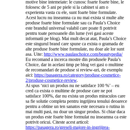
motive bine intemeiate: le cunosc foarte foarte bine, le
folosesc de 5 ani pe piele si la cabinet si am o
experienta vasta cu ele, sunt foarte bine formulate.
Acest lucru nu inseamna ca nu mai exista si multe alte
produse foarte bine formulate sau ca Paula’s Choice
este brandul universal valabil care poate fi potrivit
pentru toate persoanele din lume (vei gasi aceste
informatii pe blog). Mai mult decat atat, Paula’s Choice
este singurul brand care spune ca exista o gramada de
alte produse foarte bine formulate, nu doar ale lor sunt
asa. Uite:
http://www.paulaschoice.com/beautypedia/
Eu recomand a incerca mostre din produsele Paula’s
Choice, dar in acelasi timp pe blog vei gasi o multime
de recomandari de produse si review-uri, de exemplu
aici:
https://pasagera.ro/category/produse-cosmetice-
2/produse-cosmetice-review
.
Ai spus ‘nici un produs nu ne satisface 100 %’ – eu
cred ca exista o multime de produse care ne pot
satisface 100%, dar nu exista un produs miraculos care
sa fie solutie completa pentru ingrijirea tenului deoarece
pentru a obtine un ten sanatos este necesara o rutina in
mai multi pasi, nu doar un singur produs. Si chiar daca
un produs este foarte bine formulat nu inseamna ca este
potrivit oricui. Citeste acest articol:
https://pasagera.ro/greseli-majore-in-ingrijirea-