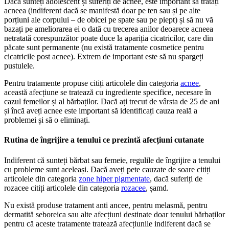
Dacă sunteți adolescent și suferiți de acnee, este important să tratați
acneea (indiferent dacă se manifestă doar pe ten sau și pe alte
porțiuni ale corpului – de obicei pe spate sau pe piept) și să nu vă
bazați pe ameliorarea ei o dată cu trecerea anilor deoarece acneea
netratată corespunzător poate duce la apariția cicatricilor, care din
păcate sunt permanente (nu există tratamente cosmetice pentru
cicatricile post acnee). Extrem de important este să nu spargeți
pustulele.
Pentru tratamente propuse citiți articolele din categoria
acnee
,
această afecțiune se tratează cu ingrediente specifice, necesare în
cazul femeilor și al bărbaților. Dacă ați trecut de vârsta de 25 de ani
și încă aveți acnee este important să identificați cauza reală a
problemei și să o eliminați.
Rutina de îngrijire a tenului ce prezintă afecțiuni cutanate
Indiferent că sunteți bărbat sau femeie, regulile de îngrijire a tenului
cu probleme sunt aceleași. Dacă aveți pete cauzate de soare citiți
articolele din categoria
zone hiper pigmentate
, dacă suferiți de
rozacee citiți articolele din categoria
rozacee
, șamd.
Nu există produse tratament anti ancee, pentru melasmă, pentru
dermatită seboreica sau alte afecțiuni destinate doar tenului bărbaților
pentru că aceste tratamente tratează afecțiunile indiferent dacă se