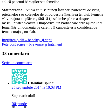
aplică pe tenul bărbaților sau femeilor.
Sfat personal:
Nu vă sfiiți să puneți întrebări partenerei de viață,
prietenelor sau colegelor de birou despre îngrijirea tenului. Femeile
vă vor ajuta cu plăcere, fără să își schimbe părerea despre
masculinitatea voastră. Dimpotrivă, un bărbat care cere ajutor unei
femei într-un domeniu pe care nu îl cunoaște este considerat de
femei curajos, nu slab.
Îngrijirea pielii – bebeluși și copii
Pete post acnee – Prevenire și tratament
33 comentarii
Scrie un comentariu
ClaudiaP
spune:
25 septembrie 2014 la 10:03 PM
Super articolul!
Răspunde