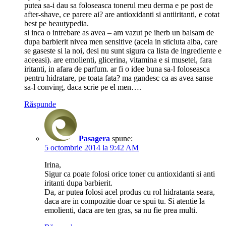
putea sa-i dau sa foloseasca tonerul meu derma e pe post de
after-shave, ce parere ai? are antioxidanti si antiiritanti, e cotat
best pe beautypedia.
si inca o intrebare as avea – am vazut pe iherb un balsam de
dupa barbierit nivea men sensitive (acela in sticluta alba, care
se gaseste si la noi, desi nu sunt sigura ca lista de ingrediente e
aceeasi). are emolienti, glicerina, vitamina e si musetel, fara
iritanti, in afara de parfum. ar fi o idee buna sa-l foloseasca
pentru hidratare, pe toata fata? ma gandesc ca as avea sanse
sa-l conving, daca scrie pe el men….
Răspunde
Pasagera
spune:
5 octombrie 2014 la 9:42 AM
Irina,
Sigur ca poate folosi orice toner cu antioxidanti si anti
iritanti dupa barbierit.
Da, ar putea folosi acel produs cu rol hidratanta seara,
daca are in compozitie doar ce spui tu. Si atentie la
emolienti, daca are ten gras, sa nu fie prea multi.