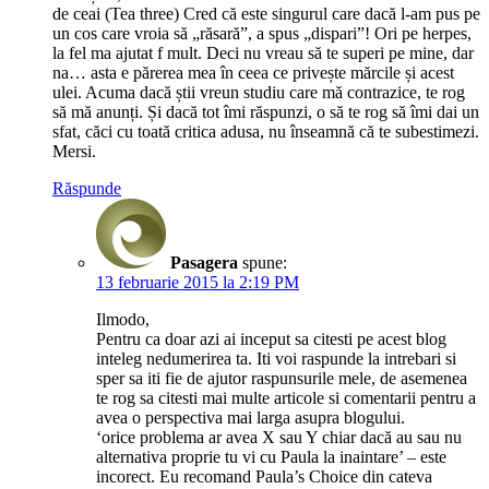
de ceai (Tea three) Cred că este singurul care dacă l-am pus pe
un cos care vroia să „răsară”, a spus „dispari”! Ori pe herpes,
la fel ma ajutat f mult. Deci nu vreau să te superi pe mine, dar
na… asta e părerea mea în ceea ce privește mărcile și acest
ulei. Acuma dacă știi vreun studiu care mă contrazice, te rog
să mă anunți. Și dacă tot îmi răspunzi, o să te rog să îmi dai un
sfat, căci cu toată critica adusa, nu înseamnă că te subestimezi.
Mersi.
Răspunde
Pasagera
spune:
13 februarie 2015 la 2:19 PM
Ilmodo,
Pentru ca doar azi ai inceput sa citesti pe acest blog
inteleg nedumerirea ta. Iti voi raspunde la intrebari si
sper sa iti fie de ajutor raspunsurile mele, de asemenea
te rog sa citesti mai multe articole si comentarii pentru a
avea o perspectiva mai larga asupra blogului.
‘orice problema ar avea X sau Y chiar dacă au sau nu
alternativa proprie tu vi cu Paula la inaintare’ – este
incorect. Eu recomand Paula’s Choice din cateva