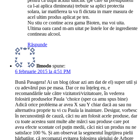
pentru ca dupa acidul salicilic (pe care sa presupunem
ca l-ai aplica dimineata) trebuie sa aplici protectia
solara, iar matifierea ta va fi dictata in mare masura de
acel ultim produs aplicat pe ten.
Nu stiu ce contine acea gama Bioten, ma voi uita.
Ultima oara cand m-am uitat pe listele lor de ingrediente
contineau alcool.
Răspunde
Ilmodo
spune:
6 februarie 2015 la 4:51 PM
Bună Pasagera! Ai un blog (doar azi am dat de el) super util și
cu adevărul pus pe masa. Dar ce nu înțeleg eu, e
recomandările tale către vizitatori/vizitatoare, în vederea
folosirii produselor Paula ‘choice (sper ca amu spus bine)
Adică orice problema ar avea X sau Y chiar dacă au sau nu
alternativa proprie tu vi cu Paula la inaintare. Desigur, vorbesc
în necunostință de cauză, căci nu am folosit acele produse, dar
cu toate acestea sunt multe alte mărci sau produse care pot
avea efecte scontate cel puțin medii, căci nici un produs nu ne
satisface 100 %. Și am observat la segmentul îngrijirea pielii
bărbaților, că recomanzi evitarea folosirea uleiului de Arbore