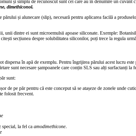
ai comuni și simplu de recunoscut sunt cei care au în denumire un cuvânt 
ne, dimethiconol.
re părului și alunecare (slip), necesară pentru aplicarea facilă a produselo
ii, unii dintre ei sunt microemulsii apoase siliconate. Exemple: Botanisil
ă citești secțiunea despre solubilitatea siliconilor, poți trece la regula urm
pot dispersa în apă de exemplu. Pentru îngrijirea părului acest lucru este p
părtare sunt necesare șampoanele care conțin SLS sau alți surfactanți la
păr sunt:
or de pe păr pentru că este conceput să se atașeze de zonele unde cuticul
e folosit frecvent.
ne
 special, la fel ca
amodimethicone
.
e