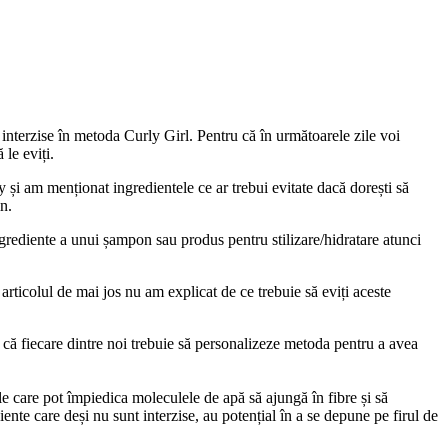
 interzise în metoda Curly Girl. Pentru că în următoarele zile voi
 le eviți.
i am menționat ingredientele ce ar trebui evitate dacă dorești să
n.
 ingrediente a unui șampon sau produs pentru stilizare/hidratare atunci
 articolul de mai jos nu am explicat de ce trebuie să eviți aceste
că fiecare dintre noi trebuie să personalizeze metoda pentru a avea
e care pot împiedica moleculele de apă să ajungă în fibre și să
ente care deși nu sunt interzise, au potențial în a se depune pe firul de