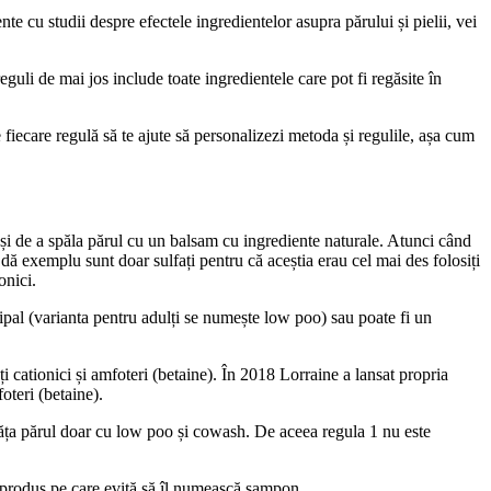
te cu studii despre efectele ingredientelor asupra părului și pielii, vei
eguli de mai jos include toate ingredientele care pot fi regăsite în
iecare regulă să te ajute să personalizezi metoda și regulile, așa cum
 și de a spăla părul cu un balsam cu ingrediente naturale. Atunci când
 dă exemplu sunt doar sulfați pentru că aceștia erau cel mai des folosiți
onici.
ipal (varianta pentru adulți se numește low poo) sau poate fi un
cationici și amfoteri (betaine). În 2018 Lorraine a lansat propria
teri (betaine).
urăța părul doar cu low poo și cowash. De aceea regula 1 nu este
, produs pe care evită să îl numească șampon.