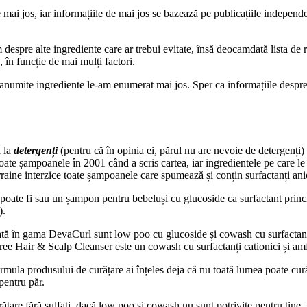
mai jos, iar informațiile de mai jos se bazează pe publicațiile independen
 despre alte ingrediente care ar trebui evitate, însă deocamdată lista de r
, în funcție de mai mulți factori.
numite ingrediente le-am enumerat mai jos. Sper ca informațiile despre f
a la
detergenți
(pentru că în opinia ei, părul nu are nevoie de detergenți)
toate șampoanele în 2001 când a scris cartea, iar ingredientele pe care le
rraine interzice toate șampoanele care spumează și conțin surfactanți ani
 poate fi sau un șampon pentru bebeluși cu glucoside ca surfactant princ
).
ată în gama DevaCurl sunt low poo cu glucoside și cowash cu surfactanți 
 Hair & Scalp Cleanser este un cowash cu surfactanți cationici și amfo
formula produsului de curățare ai înțeles deja că nu toată lumea poate c
 pentru păr.
ățare fără sulfați, dacă low poo și cowash nu sunt potrivite pentru tine