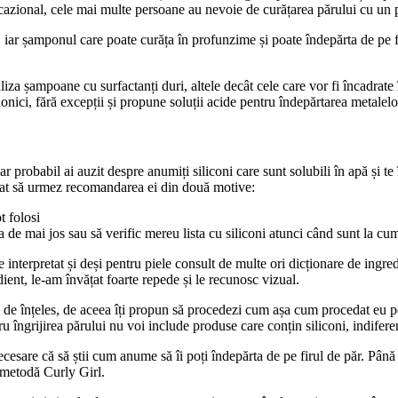
 ocazional, cele mai multe persoane au nevoie de curățarea părului cu un 
, iar șamponul care poate curăța în profunzime și poate îndepărta de pe f
iza șampoane cu surfactanți duri, altele decât cele care vor fi încadrate
tionici, fără excepții și propune soluții acide pentru îndepărtarea metalelo
probabil ai auzit despre anumiți siliconi care sunt solubili în apă și te în
ferat să urmez recomandarea ei din două motive:
t folosi
ta de mai jos sau să verific mereu lista cu siliconi atunci când sunt la cu
terpretat și deși pentru piele consult de multe ori dicționare de ingred
ient, le-am învățat foarte repede și le recunosc vizual.
u de înțeles, de aceea îți propun să procedezi cum așa cum procedat eu pent
u îngrijirea părului nu voi include produse care conțin siliconi, indiferen
ecesare că să știi cum anume să îi poți îndepărta de pe firul de păr. Până l
i metodă Curly Girl.