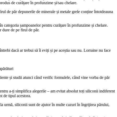
produs de curățare în profunzime și/sau chelare.
irul de păr depunerile de minerale și metale grele conține întotdeauna
 în categoria șampoanelor pentru curățare în profunzime și chelare.
r dure de pe firul de păr.
trebi dacă ar trebui să îi eviți și pe aceștia sau nu. Lorraine nu face
mpărături
iente și studii atunci când verific formulele, când vine vorba de păr
ru a-ți simplifica alegerile – am evitat absolut toți siliconii indiferent
t de tipul acestora.
a urmă, siliconii sunt de ajutor în multe cazuri în îngrijirea părului,