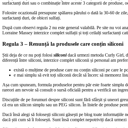
surfactanți duri sau o combinație între aceste 3 categorii de produse,
Folosire ocazională presupune spălarea părului o dată la 30-60 de zile
surfactanți duri, de obicei sulfați.
După cum observi regula 2 nu este general valabilă. Pe site nu voi anal
Lorraine Massey interzice complet sulfații și toți ceilalți surfactanți ca
Regula 3 – Renunță la produsele care conțin siliconi
Știi deja de ce nu poți folosi
siliconi
dacă urmezi metoda Curly Girl, dar 
diferență între siliconi, interzice complet siliconii și personal am pre
există o mulțime de produse care nu conțin siliconi pe care le po
e mai simplu să evit toți siliconii decât să încerc să memorez lis
Așa cum spuneam, formula produselor pentru păr este foarte simplu de in
rareori am nevoie să consult o sursă oficială pentru a verifică un ingred
Discuțiile de pe forumuri despre siliconi sunt fără sfârșit și uneori gre
că era un silicon simplu sau un PEG silicon. În listele de produse pentr
Dacă însă alegi să foloseșți siliconi găsești pe blog toate informațiile n
dacă știi cum să îi folosești. Sunt însă complet nepotriviți dacă urmez