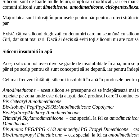
Siliconii sunt de foarte multe feluri, simpli sau modificați, iar cei m
comuni siliconi sunt
dimethicone, amodimethicone, ciclopentaxiloxa
Majoritatea sunt folosiți în produsele pentru păr pentru a oferi străluci
par.
Există câțiva siliconi deghizați cu denumiri care nu seamănă cu silicon
Girl, dar sunt mai rari. Dacă ai decis să eviți toți siliconii nu are rost s
Siliconi insolubili în apă
Acești siliconi pot avea diverse grade de insolubilitate în apă, unii se 
păr și pe scalp pentru că sunt concepuți să se depună, iar pentru înde
Cel mai frecvent întâlniți siliconi insolubili în apă în produsele pentru 
Amodimethicone
– acest silicon se presupune că se îndepărtează mai uș
repetate pe zona unde este deja atașat, dacă produsul care îl conține est
Bis-Cetearyl Amodimethicone
Bis-isobutyl Peg/Ppg-20/35/Amodimethicone Copolymer
Bis-Hydroxy/Methoxy Amodimethicone
Trimethyl Silylamodimethicone
– caz special, la fel ca
amodimethico
Dimethicone
Bis-Amino PEG/PPG-41/3 Aminoethyl PG-Propyl Dimethicone
– caz
Bis-Aminopropyl Dimethicone
– caz special, la fel ca
amodimethicon