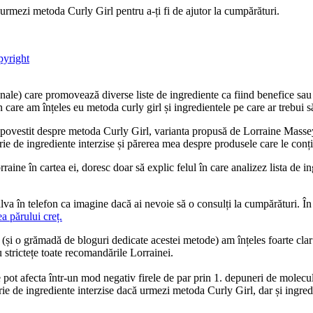
ă urmezi metoda Curly Girl pentru a-ți fi de ajutor la cumpărături.
opyright
onale) care promovează diverse liste de ingrediente ca fiind benefice sau
 care am înțeles eu metoda curly girl și ingredientele pe care ar trebui să
ovestit despre metoda Curly Girl, varianta propusă de Lorraine Massey ș
ie de ingrediente interzise și părerea mea despre produsele care le conți
orraine în cartea ei, doresc doar să explic felul în care analizez lista de
salva în telefon ca imagine dacă ai nevoie să o consulți la cumpărături. În
ea părului creț.
i o grămadă de bloguri dedicate acestei metode) am înțeles foarte clar 
 strictețe toate recomandările Lorrainei.
pot afecta într-un mod negativ firele de par prin 1. depuneri de molecul
ie de ingrediente interzise dacă urmezi metoda Curly Girl, dar și ingredi