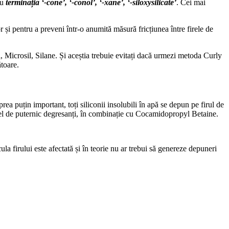
cu
terminația ‘-cone’, ‘-conol’, ‘-xane’, ‘-siloxysilicate’
. Cei mai
r și pentru a preveni într-o anumită măsură fricțiunea între firele de
, Microsil, Silane. Și aceștia trebuie evitați dacă urmezi metoda Curly
ătoare.
rea puțin important, toți siliconii insolubili în apă se depun pe firul de
 fel de puternic degresanți, în combinație cu Cocamidopropyl Betaine.
a firului este afectată și în teorie nu ar trebui să genereze depuneri