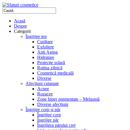
Acasă
Despre
Categorii
Îngrijire ten
Curăţare
Exfoliere
Anti Aging
Hidratare
Protecţie solară
Rutina zilnică
Cosmetică medicală
Diverse
Afecţiuni cutanate
Acnee
Rozacee
Zone hiper pigmentate – Melasmă
Diverse afecțiuni
Îngrijire corp și păr
Îngrijire corp
Îngrijire păr
Îngrijirea părului creț