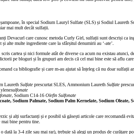
 în șampoane, în special Sodium Lauryl Sulfate (SLS) și Sodiul Laureth Sul
iar mai mult decât sulfații.
nți Devacurl care cunosc metoda Curly Girl, sulfații sunt descriși ca ingre
și alte multe ingrediente care la sfârșitul denumirii au ‘-ate’.
scris cartea și nici formule atât de diverse ca acum nu existau atunci, de
ctorii pe bloguri și în grupuri am decis că cel mai bine este să aflu care
comand ca bibliografie și care m-au ajutat să înțeleg că nu doar sulfații ar
um Laureth
Sulfate
prescurtat SLES, Ammonium Laureth
Sulfate
prescu
Xylene
sulfonate
lfonate
, Sodium C14-16
Olefin Sulfonate
coate, Sodium Palmate, Sodium Palm Kernelate, Sodium Oleate, 
ic și alți surfactanți și e posibil să găsești articole care recomandă evita
e mai bine pentru tine.
o dată la 3-4 zile sau mai rar), trebuie să alegi un produs de curățare p