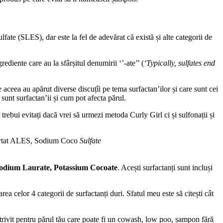
fate (SLES), dar este la fel de adevărat că există și alte categorii de
diente care au la sfârșitul denumirii ‘’-ate’’ (
‘Typically, sulfates end
 aceea au apărut diverse discuțîi pe tema surfactan’ilor și care sunt cei
 sunt surfactan’ii și cum pot afecta părul.
 trebui evitați dacă vrei să urmezi metoda Curly Girl ci și sulfonații și
rtat ALES, Sodium Coco
Sulfate
Sodium Laurate, Potassium Cocoate
. Acești surfactanți sunt incluși
rea celor 4 categorii de surfactanți duri. Sfatul meu este să citești cât
otrivit pentru părul tău care poate fi un cowash, low poo, șampon fără