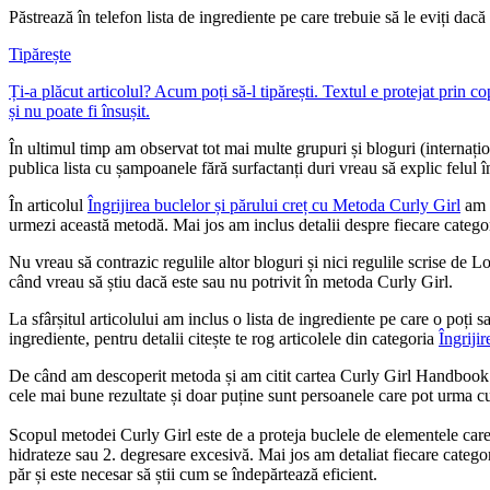
Păstrează în telefon lista de ingrediente pe care trebuie să le eviți dac
Tipărește
Ți-a plăcut articolul? Acum poți să-l tipărești. Textul e protejat prin c
și nu poate fi însușit.
În ultimul timp am observat tot mai multe grupuri și bloguri (internați
publica lista cu șampoanele fără surfactanți duri vreau să explic felul în
În articolul
Îngrijirea buclelor și părului creț cu Metoda Curly Girl
am p
urmezi această metodă. Mai jos am inclus detalii despre fiecare categor
Nu vreau să contrazic regulile altor bloguri și nici regulile scrise de L
când vreau să știu dacă este sau nu potrivit în metoda Curly Girl.
La sfârșitul articolului am inclus o lista de ingrediente pe care o poți 
ingrediente, pentru detalii citește te rog articolele din categoria
Îngrijir
De când am descoperit metoda și am citit cartea Curly Girl Handbook (ș
cele mai bune rezultate și doar puține sunt persoanele care pot urma cu
Scopul metodei Curly Girl este de a proteja buclele de elementele care 
hidrateze sau 2. degresare excesivă. Mai jos am detaliat fiecare categor
păr și este necesar să știi cum se îndepărtează eficient.