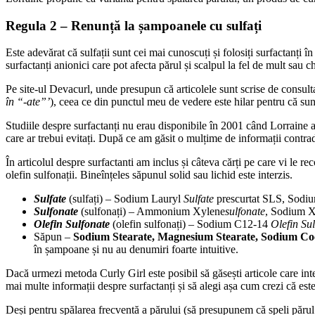
Regula 2 – Renunță la șampoanele cu sulfați
Este adevărat că sulfații sunt cei mai cunoscuți și folosiți surfactanți
surfactanți anionici care pot afecta părul și scalpul la fel de mult sau ch
Pe site-ul Devacurl, unde presupun că articolele sunt scrise de consulta
în “-ate”’
), ceea ce din punctul meu de vedere este hilar pentru că sunt 
Studiile despre surfactanți nu erau disponibile în 2001 când Lorraine a 
care ar trebui evitați. După ce am găsit o mulțime de informații contradi
În articolul despre surfactanti am inclus și câteva cărți pe care vi le re
olefin sulfonații. Bineînțeles săpunul solid sau lichid este interzis.
Sulfate
(sulfați) – Sodium Lauryl
Sulfate
prescurtat SLS, Sodi
Sulfonate
(sulfonați) – Ammonium Xylene
sulfonate
, Sodium 
Olefin Sulfonate
(olefin sulfonați) – Sodium C12-14
Olefin Su
Săpun –
Sodium Stearate, Magnesium Stearate, Sodium Co
în șampoane și nu au denumiri foarte intuitive.
Dacă urmezi metoda Curly Girl este posibil să găsești articole care interz
mai multe informații despre surfactanți și să alegi așa cum crezi că est
Deși pentru spălarea frecventă a părului (să presupunem că speli părul 