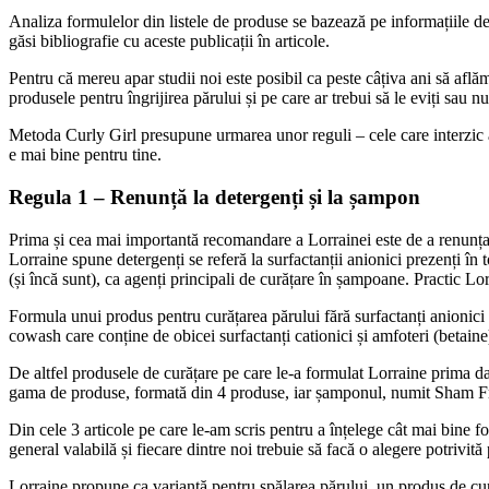
Analiza formulelor din listele de produse se bazează pe informațiile de 
găsi bibliografie cu aceste publicații în articole.
Pentru că mereu apar studii noi este posibil ca peste câțiva ani să aflăm
produsele pentru îngrijirea părului și pe care ar trebui să le eviți sau nu
Metoda Curly Girl presupune urmarea unor reguli – cele care interzic a
e mai bine pentru tine.
Regula 1 – Renunță la detergenți și la șampon
Prima și cea mai importantă recomandare a Lorrainei este de a renunț
Lorraine spune detergenți se referă la surfactanții anionici prezenți în 
(și încă sunt), ca agenți principali de curățare în șampoane. Practic Lo
Formula unui produs pentru curățarea părului fără surfactanți anionici
cowash care conține de obicei surfactanți cationici și amfoteri (betaine
De altfel produsele de curățare pe care le-a formulat Lorraine prima d
gama de produse, formată din 4 produse, iar șamponul, numit Sham Free
Din cele 3 articole pe care le-am scris pentru a înțelege cât mai bine 
general valabilă și fiecare dintre noi trebuie să facă o alegere potrivită
Lorraine propune ca variantă pentru spălarea părului, un produs de cur