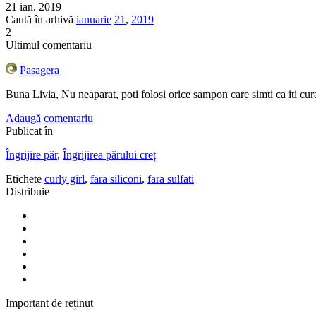
21 ian. 2019
Caută în arhivă
ianuarie
21
,
2019
2
Ultimul comentariu
Pasagera
Buna Livia, Nu neaparat, poti folosi orice sampon care simti ca iti cura
Adaugă comentariu
Publicat în
Îngrijire păr
,
Îngrijirea părului creț
Etichete
curly girl
,
fara siliconi
,
fara sulfati
Distribuie
Important de reținut