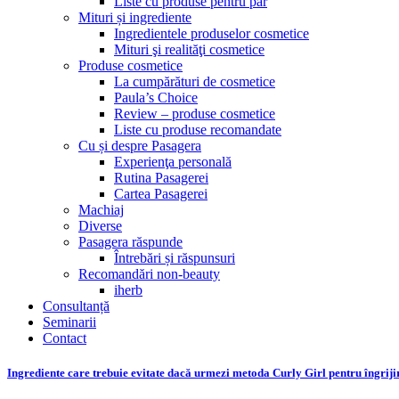
Liste cu produse pentru păr
Mituri și ingrediente
Ingredientele produselor cosmetice
Mituri şi realităţi cosmetice
Produse cosmetice
La cumpărături de cosmetice
Paula’s Choice
Review – produse cosmetice
Liste cu produse recomandate
Cu și despre Pasagera
Experienţa personală
Rutina Pasagerei
Cartea Pasagerei
Machiaj
Diverse
Pasagera răspunde
Întrebări și răspunsuri
Recomandări non-beauty
iherb
Consultanță
Seminarii
Contact
Ingrediente care trebuie evitate dacă urmezi metoda Curly Girl pentru îngriji