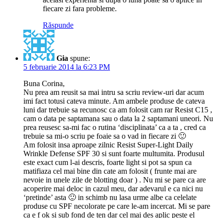
fiecare zi fara probleme.
Răspunde
Gia
spune:
5 februarie 2014 la 6:23 PM
Buna Corina,
Nu prea am reusit sa mai intru sa scriu review-uri dar acum
imi fact totusi cateva minute. Am ambele produse de cateva
luni dar trebuie sa recunosc ca am folosit cam rar Resist C15 ,
cam o data pe saptamana sau o data la 2 saptamani uneori. Nu
prea reusesc sa-mi fac o rutina ‘disciplinata’ ca a ta , cred ca
trebuie sa mi-o scriu pe foaie sa o vad in fiecare zi 🙂
Am folosit insa aproape zilnic Resist Super-Light Daily
Wrinkle Defense SPF 30 si sunt foarte multumita. Produsul
este exact cum l-ai descris, foarte light si pot sa spun ca
matifiaza cel mai bine din cate am folosit ( frunte mai are
nevoie in unele zile de blotting doar ) . Nu mi se pare ca are
acoperire mai deloc in cazul meu, dar adevarul e ca nici nu
‘pretinde’ asta 🙂 in schimb nu lasa urme albe ca celelate
produse cu SPF necolorate pe care le-am incercat. Mi se pare
ca e f ok si sub fond de ten dar cel mai des aplic peste el