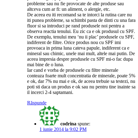
probleme sau nu fie provocate de alte produse sau
altceva cum ar fi: un aliment, o alergie, etc.
De aceea eu iti recomand sa te intorci la rutina care nu
iti punea probleme, sa schimbi pasta de dinti cu una fara
fluor si sa introduci pe rand produsele noi pentru a
observa reactia tenului. Eu zic ca e ok produsul cu SPF.
De exemplu, tenului meu ‘nu ii plac’ produsele cu SPF,
indiferent de filtre. Orice produs nou cu SPF imi
provoaca in prima luna cateva papule, indiferent ca e
mineral sau chimic, unele mai mult, altele mai putin. De
aceea impresia despre produsele cu SPF mi-o fac dupa
mai bine de o luna.
Iar cand e vorba de produsele cu filtre minerale
conteaza foarte mult concentratia de minerale, poate 5%
e ok, dar 7% nu mai e ok, de aceea trebuie sa testezi, nu
poti sti daca un produs e ok sau nu pentru tine inainte sa
il incerci 2-4 saptamani.
Răspunde
codrina
spune:
1 iunie 2014 la 9:02 PM