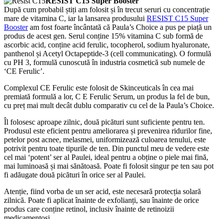
RESIST C15 Super Booster
După cum probabil știți am folosit și în trecut seruri cu concentrație
mare de vitamina C, iar la lansarea produsului
RESIST C15 Super
Booster
am fost foarte încântată că Paula’s Choice a pus pe piață un
produs de acest gen. Serul conține 15% vitamina C sub formă de
ascorbic acid, conține acid ferulic, tocopherol, sodium hyaluronate,
panthenol și Acetyl Octapeptide-3 (cell communicating). O formulă
cu PH 3, formulă cunoscută în industria cosmetică sub numele de
‘CE Ferulic’.
Complexul CE Ferulic este folosit de Skinceuticals în cea mai
premiată formulă a lor, C E Ferulic Serum, un produs la fel de bun,
cu preț mai mult decât dublu comparativ cu cel de la Paula’s Choice.
Îl folosesc aproape zilnic, două picături sunt suficiente pentru ten.
Produsul este eficient pentru ameliorarea și prevenirea ridurilor fine,
petelor post acnee, melasmei, uniformizează culoarea tenului, este
potrivit pentru toate tipurile de ten. Din punctul meu de vedere este
cel mai ‘potent’ ser al Paulei, ideal pentru a obține o piele mai fină,
mai luminoasă și mai sănătoasă. Poate fi folosit singur pe ten sau pot
fi adăugate două picături în orice ser al Paulei.
Atenție, fiind vorba de un ser acid, este necesară protecția solară
zilnică. Poate fi aplicat înainte de exfolianți, sau înainte de orice
produs care conține retinol, inclusiv înainte de retinoizii
medicamentoși.