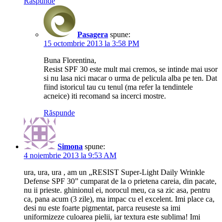
Răspunde
Pasagera
spune:
15 octombrie 2013 la 3:58 PM
Buna Florentina,
Resist SPF 30 este mult mai cremos, se intinde mai usor
si nu lasa nici macar o urma de pelicula alba pe ten. Dat
fiind istoricul tau cu tenul (ma refer la tendintele
acneice) iti recomand sa incerci mostre.
Răspunde
Simona
spune:
4 noiembrie 2013 la 9:53 AM
ura, ura, ura , am un „RESIST Super-Light Daily Wrinkle
Defense SPF 30” cumparat de la o prietena careia, din pacate,
nu ii prieste. ghinionul ei, norocul meu, ca sa zic asa, pentru
ca, pana acum (3 zile), ma impac cu el excelent. Imi place ca,
desi nu este foarte pigmentat, parca reuseste sa imi
uniformizeze culoarea pielii, iar textura este sublima! Imi