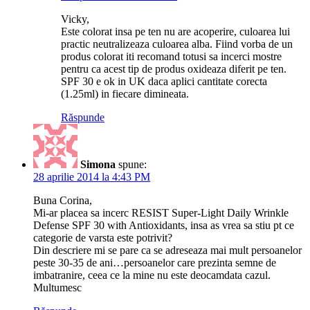
Vicky,
Este colorat insa pe ten nu are acoperire, culoarea lui
practic neutralizeaza culoarea alba. Fiind vorba de un
produs colorat iti recomand totusi sa incerci mostre
pentru ca acest tip de produs oxideaza diferit pe ten.
SPF 30 e ok in UK daca aplici cantitate corecta
(1.25ml) in fiecare dimineata.
Răspunde
Simona
spune:
28 aprilie 2014 la 4:43 PM
Buna Corina,
Mi-ar placea sa incerc RESIST Super-Light Daily Wrinkle
Defense SPF 30 with Antioxidants, insa as vrea sa stiu pt ce
categorie de varsta este potrivit?
Din descriere mi se pare ca se adreseaza mai mult persoanelor
peste 30-35 de ani…persoanelor care prezinta semne de
imbatranire, ceea ce la mine nu este deocamdata cazul.
Multumesc