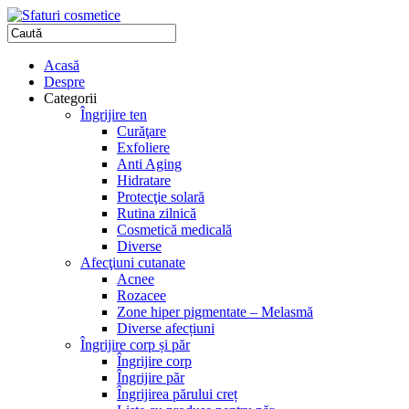
Acasă
Despre
Categorii
Îngrijire ten
Curăţare
Exfoliere
Anti Aging
Hidratare
Protecţie solară
Rutina zilnică
Cosmetică medicală
Diverse
Afecţiuni cutanate
Acnee
Rozacee
Zone hiper pigmentate – Melasmă
Diverse afecțiuni
Îngrijire corp și păr
Îngrijire corp
Îngrijire păr
Îngrijirea părului creț