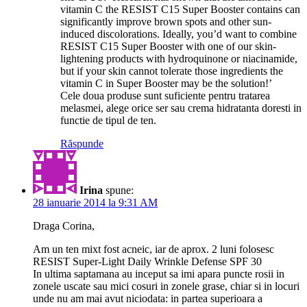
vitamin C the RESIST C15 Super Booster contains can
significantly improve brown spots and other sun-
induced discolorations. Ideally, you’d want to combine
RESIST C15 Super Booster with one of our skin-
lightening products with hydroquinone or niacinamide,
but if your skin cannot tolerate those ingredients the
vitamin C in Super Booster may be the solution!’
Cele doua produse sunt suficiente pentru tratarea
melasmei, alege orice ser sau crema hidratanta doresti in
functie de tipul de ten.
Răspunde
Irina
spune:
28 ianuarie 2014 la 9:31 AM
Draga Corina,
Am un ten mixt fost acneic, iar de aprox. 2 luni folosesc
RESIST Super-Light Daily Wrinkle Defense SPF 30
In ultima saptamana au inceput sa imi apara puncte rosii in
zonele uscate sau mici cosuri in zonele grase, chiar si in locuri
unde nu am mai avut niciodata: in partea superioara a