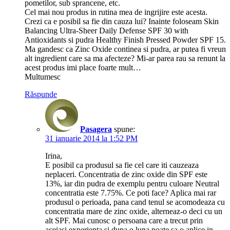
pometilor, sub sprancene, etc.
Cel mai nou produs in rutina mea de ingrijire este acesta.
Crezi ca e posibil sa fie din cauza lui? Inainte foloseam Skin
Balancing Ultra-Sheer Daily Defense SPF 30 with
Antioxidants si pudra Healthy Finish Pressed Powder SPF 15.
Ma gandesc ca Zinc Oxide continea si pudra, ar putea fi vreun
alt ingredient care sa ma afecteze? Mi-ar parea rau sa renunt la
acest produs imi place foarte mult…
Multumesc
Răspunde
Pasagera
spune:
31 ianuarie 2014 la 1:52 PM
Irina,
E posibil ca produsul sa fie cel care iti cauzeaza
neplaceri. Concentratia de zinc oxide din SPF este
13%, iar din pudra de exemplu pentru culoare Neutral
concentratia este 7.75%. Ce poti face? Aplica mai rar
produsul o perioada, pana cand tenul se acomodeaza cu
concentratia mare de zinc oxide, alterneaz-o deci cu un
alt SPF. Mai cunosc o persoana care a trecut prin
aceiasi experienta si dupa o luna poate sa o aplice in