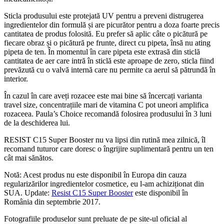
Sticla produsului este protejată UV pentru a preveni distrugerea
ingredientelor din formulă și are picurător pentru a doza foarte precis
cantitatea de produs folosită. Eu prefer să aplic câte o picătură pe
fiecare obraz și o picătură pe frunte, direct cu pipeta, însă nu ating
pipeta de ten. În momentul în care pipeta este extrasă din sticlă
cantitatea de aer care intră în sticlă este aproape de zero, sticla fiind
prevăzută cu o valvă internă care nu permite ca aerul să pătrundă în
interior.
În cazul în care aveți rozacee este mai bine să încercați varianta
travel size, concentrațiile mari de vitamina C pot uneori amplifica
rozaceea. Paula’s Choice recomandă folosirea produsului în 3 luni
de la deschiderea lui.
RESIST C15 Super Booster nu va lipsi din rutină mea zilnică, îl
recomand tuturor care doresc o îngrijire suplimentară pentru un ten
cât mai sănătos.
Notă: Acest produs nu este disponibil în Europa din cauza
regularizărilor ingredientelor cosmetice, eu l-am achiziționat din
SUA. Update:
Resist C15 Super Booster
este disponibil în
România din septembrie 2017.
Fotografiile produselor sunt preluate de pe site-ul oficial al