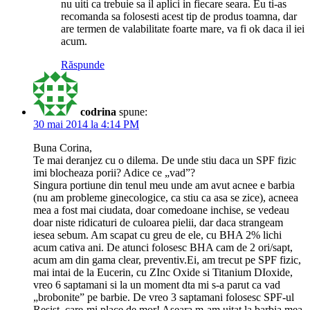
nu uiti ca trebuie sa il aplici in fiecare seara. Eu ti-as
recomanda sa folosesti acest tip de produs toamna, dar
are termen de valabilitate foarte mare, va fi ok daca il iei
acum.
Răspunde
codrina
spune:
30 mai 2014 la 4:14 PM
Buna Corina,
Te mai deranjez cu o dilema. De unde stiu daca un SPF fizic
imi blocheaza porii? Adice ce „vad”?
Singura portiune din tenul meu unde am avut acnee e barbia
(nu am probleme ginecologice, ca stiu ca asa se zice), acneea
mea a fost mai ciudata, doar comedoane inchise, se vedeau
doar niste ridicaturi de culoarea pielii, dar daca strangeam
iesea sebum. Am scapat cu greu de ele, cu BHA 2% lichi
acum cativa ani. De atunci folosesc BHA cam de 2 ori/sapt,
acum am din gama clear, preventiv.Ei, am trecut pe SPF fizic,
mai intai de la Eucerin, cu ZInc Oxide si Titanium DIoxide,
vreo 6 saptamani si la un moment dta mi s-a parut ca vad
„brobonite” pe barbie. De vreo 3 saptamani folosesc SPF-ul
Resist, care-mi place de mor! Aseara m-am uitat la barbia mea