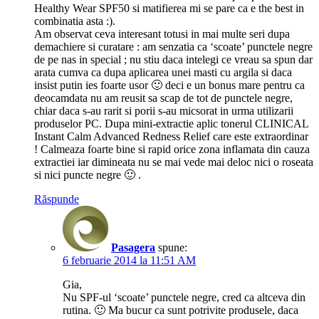
Healthy Wear SPF50 si matifierea mi se pare ca e the best in
combinatia asta :).
Am observat ceva interesant totusi in mai multe seri dupa
demachiere si curatare : am senzatia ca ‘scoate’ punctele negre
de pe nas in special ; nu stiu daca intelegi ce vreau sa spun dar
arata cumva ca dupa aplicarea unei masti cu argila si daca
insist putin ies foarte usor 🙂 deci e un bonus mare pentru ca
deocamdata nu am reusit sa scap de tot de punctele negre,
chiar daca s-au rarit si porii s-au micsorat in urma utilizarii
produselor PC. Dupa mini-extractie aplic tonerul CLINICAL
Instant Calm Advanced Redness Relief care este extraordinar
! Calmeaza foarte bine si rapid orice zona inflamata din cauza
extractiei iar dimineata nu se mai vede mai deloc nici o roseata
si nici puncte negre 🙂 .
Răspunde
Pasagera
spune:
6 februarie 2014 la 11:51 AM
Gia,
Nu SPF-ul ‘scoate’ punctele negre, cred ca altceva din
rutina. 🙂 Ma bucur ca sunt potrivite produsele, daca