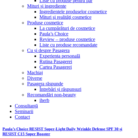
Liste cu produse pentru păr
Mituri și ingrediente
Ingredientele produselor cosmetice
Mituri şi realităţi cosmetice
Produse cosmetice
La cumpărături de cosmetice
Paula’s Choice
Review – produse cosmetice
Liste cu produse recomandate
Cu și despre Pasagera
Experienţa personală
Rutina Pasagerei
Cartea Pasagerei
Machiaj
Diverse
Pasagera răspunde
Întrebări și răspunsuri
Recomandări non-beauty
iherb
Consultanță
Seminarii
Contact
Paula’s Choice RESIST Super-Light Daily Wrinkle Defense SPF 30 și
RESIST C15 Super Booster