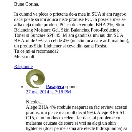
Buna Corina,
In curand va pleca o prietena de-a mea in SUA si am rugat-o
daca poate sa imi aduca niste produse PC. In posesia mea se
aflta deja multe produse PC ca de exemplu, BHA 2%, Skin
Balancing Moisture Gel, Skin Balancing Pore-Reducing
Toner si Suncare SPF 45. M-am gandit sa imi iau din SUA
BHA-ul de 9% sau cel de 4% (nu stiu inca care ar fi mai bun),
un produs Skin Lightener si ceva din gama Resist.
Tu ce mi-ai recomanda?
Mersi mult
Răspunde
Pasagera
spune:
27 mai 2014 la 7:18 PM
Nicoleta,
Alege BHA 4% (trebuie neaparat sa fac review acestui
produs, imi place mai mult decat 9%). Alege RESIST
C15, e un produs excelent. Iar daca ai probleme cu
melasma cauzata de soare si vrei sa alegi un skin
lightener (doar pe melasma are efecte hidroquinona) sa