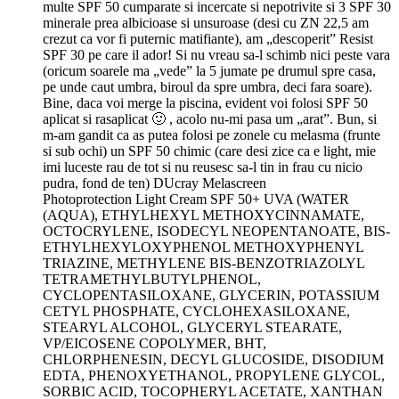
multe SPF 50 cumparate si incercate si nepotrivite si 3 SPF 30
minerale prea albicioase si unsuroase (desi cu ZN 22,5 am
crezut ca vor fi puternic matifiante), am „descoperit” Resist
SPF 30 pe care il ador! Si nu vreau sa-l schimb nici peste vara
(oricum soarele ma „vede” la 5 jumate pe drumul spre casa,
pe unde caut umbra, biroul da spre umbra, deci fara soare).
Bine, daca voi merge la piscina, evident voi folosi SPF 50
aplicat si rasaplicat 🙂 , acolo nu-mi pasa um „arat”. Bun, si
m-am gandit ca as putea folosi pe zonele cu melasma (frunte
si sub ochi) un SPF 50 chimic (care desi zice ca e light, mie
imi luceste rau de tot si nu reusesc sa-l tin in frau cu nicio
pudra, fond de ten) DUcray Melascreen
Photoprotection Light Cream SPF 50+ UVA (WATER
(AQUA), ETHYLHEXYL METHOXYCINNAMATE,
OCTOCRYLENE, ISODECYL NEOPENTANOATE, BIS-
ETHYLHEXYLOXYPHENOL METHOXYPHENYL
TRIAZINE, METHYLENE BIS-BENZOTRIAZOLYL
TETRAMETHYLBUTYLPHENOL,
CYCLOPENTASILOXANE, GLYCERIN, POTASSIUM
CETYL PHOSPHATE, CYCLOHEXASILOXANE,
STEARYL ALCOHOL, GLYCERYL STEARATE,
VP/EICOSENE COPOLYMER, BHT,
CHLORPHENESIN, DECYL GLUCOSIDE, DISODIUM
EDTA, PHENOXYETHANOL, PROPYLENE GLYCOL,
SORBIC ACID, TOCOPHERYL ACETATE, XANTHAN