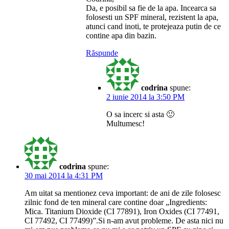
Da, e posibil sa fie de la apa. Incearca sa
folosesti un SPF mineral, rezistent la apa,
atunci cand inoti, te protejeaza putin de ce
contine apa din bazin.
Răspunde
codrina
spune:
2 iunie 2014 la 3:50 PM
O sa incerc si asta 🙂
Multumesc!
codrina
spune:
30 mai 2014 la 4:31 PM
Am uitat sa mentionez ceva important: de ani de zile folosesc
zilnic fond de ten mineral care contine doar „Ingredients:
Mica. Titanium Dioxide (CI 77891), Iron Oxides (CI 77491,
CI 77492, CI 77499)”.Si n-am avut probleme. De asta nici nu