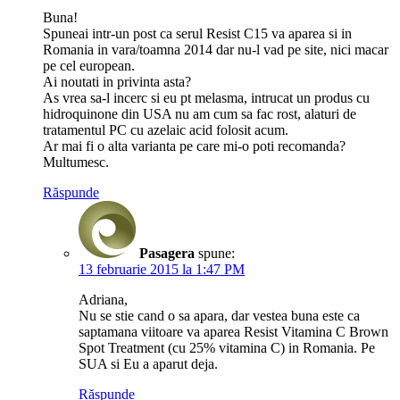
Buna!
Spuneai intr-un post ca serul Resist C15 va aparea si in
Romania in vara/toamna 2014 dar nu-l vad pe site, nici macar
pe cel european.
Ai noutati in privinta asta?
As vrea sa-l incerc si eu pt melasma, intrucat un produs cu
hidroquinone din USA nu am cum sa fac rost, alaturi de
tratamentul PC cu azelaic acid folosit acum.
Ar mai fi o alta varianta pe care mi-o poti recomanda?
Multumesc.
Răspunde
Pasagera
spune:
13 februarie 2015 la 1:47 PM
Adriana,
Nu se stie cand o sa apara, dar vestea buna este ca
saptamana viitoare va aparea Resist Vitamina C Brown
Spot Treatment (cu 25% vitamina C) in Romania. Pe
SUA si Eu a aparut deja.
Răspunde