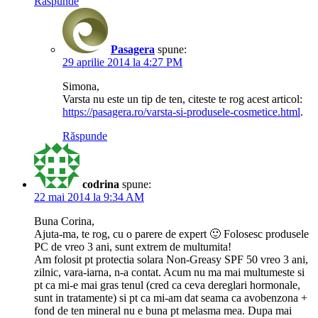
Răspunde
Pasagera
spune:
29 aprilie 2014 la 4:27 PM
Simona,
Varsta nu este un tip de ten, citeste te rog acest articol:
https://pasagera.ro/varsta-si-produsele-cosmetice.html
.
Răspunde
codrina
spune:
22 mai 2014 la 9:34 AM
Buna Corina,
Ajuta-ma, te rog, cu o parere de expert 🙂 Folosesc produsele
PC de vreo 3 ani, sunt extrem de multumita!
Am folosit pt protectia solara Non-Greasy SPF 50 vreo 3 ani,
zilnic, vara-iarna, n-a contat. Acum nu ma mai multumeste si
pt ca mi-e mai gras tenul (cred ca ceva dereglari hormonale,
sunt in tratamente) si pt ca mi-am dat seama ca avobenzona +
fond de ten mineral nu e buna pt melasma mea. Dupa mai