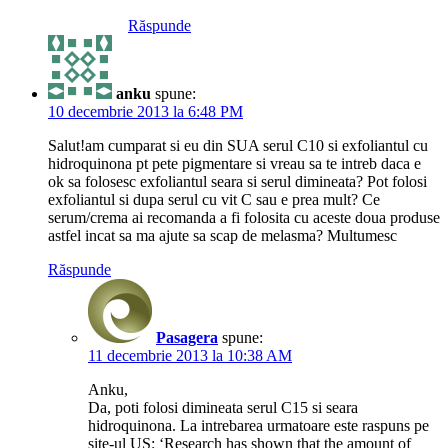
Răspunde
anku
spune:
10 decembrie 2013 la 6:48 PM
Salut!am cumparat si eu din SUA serul C10 si exfoliantul cu
hidroquinona pt pete pigmentare si vreau sa te intreb daca e
ok sa folosesc exfoliantul seara si serul dimineata? Pot folosi
exfoliantul si dupa serul cu vit C sau e prea mult? Ce
serum/crema ai recomanda a fi folosita cu aceste doua produse
astfel incat sa ma ajute sa scap de melasma? Multumesc
Răspunde
Pasagera
spune:
11 decembrie 2013 la 10:38 AM
Anku,
Da, poti folosi dimineata serul C15 si seara
hidroquinona. La intrebarea urmatoare este raspuns pe
site-ul US: ‘Research has shown that the amount of