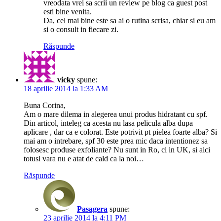
vreodata vrei sa scrii un review pe blog ca guest post
esti bine venita.
Da, cel mai bine este sa ai o rutina scrisa, chiar si eu am
si o consult in fiecare zi.
Răspunde
vicky
spune:
18 aprilie 2014 la 1:33 AM
Buna Corina,
Am o mare dilema in alegerea unui produs hidratant cu spf.
Din articol, inteleg ca acesta nu lasa pelicula alba dupa
aplicare , dar ca e colorat. Este potrivit pt pielea foarte alba? Si
mai am o intrebare, spf 30 este prea mic daca intentionez sa
folosesc produse exfoliante? Nu sunt in Ro, ci in UK, si aici
totusi vara nu e atat de cald ca la noi…
Răspunde
Pasagera
spune:
23 aprilie 2014 la 4:11 PM