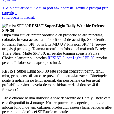
Ți-a plăcut articolul? Acum poți să-l tipărești. Textul e protejat prin
copyright
și nu poate fi însușit.
RESIST Super-Light Daily Wrinkle Defense
SPF 30
După cum știți eu prefer produsele cu protecție solară minerală,
colorate. În vara aceasta am folosit două de acest tip, SkinCeuticals
Physical Fusion SPF 50 și Elta MD UV Physical SPF 41 (review-
uri găsiți pe blog). Toamna trecută am folosit cel mai mult Barely
There Sheer Matte SPF 30, iar pentru toamna aceasta Paula’s
Choice a lansat noul produs
RESIST Super Light SPF 30
, produs
pe care îl folosesc de aproape o lună.
RESIST Super Light SPF 30 este special conceput pentru tenul
mixt, gras, sensibil sau care prezintă cuperoză/rozacee. Bineînțeles
poate fi aplicat și pe tenul normal, dar persoanele cu ten uscat
probabil vor simți nevoia de extra hidratare dacă doresc să îl
folosească.
Are o culoare neutră universală spre deosebire de Barely There care
este disponibil în 4 nuanțe. Nu are putere de acoperire, nu poate
înlocui fondul de ten, culoarea produsului asigură lipsa peliculei albe
pe care o au de obicei SPF-urile minerale.