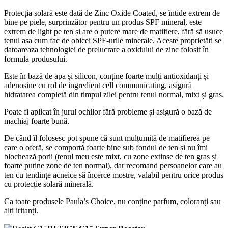
Protecția solară este dată de Zinc Oxide Coated, se întide extrem de
bine pe piele, surprinzător pentru un produs SPF mineral, este
extrem de light pe ten și are o putere mare de matifiere, fără să usuce
tenul așa cum fac de obicei SPF-urile minerale. Aceste proprietăți se
datoareaza tehnologiei de prelucrare a oxidului de zinc folosit în
formula produsului.
Este în bază de apa și silicon, conține foarte mulți antioxidanți și
adenosine cu rol de ingredient cell communicating, asigură
hidratarea completă din timpul zilei pentru tenul normal, mixt și gras.
Poate fi aplicat în jurul ochilor fără probleme și asigură o bază de
machiaj foarte bună.
De când îl folosesc pot spune că sunt mulțumită de matifierea pe
care o oferă, se comportă foarte bine sub fondul de ten și nu îmi
blochează porii (tenul meu este mixt, cu zone extinse de ten gras și
foarte puține zone de ten normal), dar recomand persoanelor care au
ten cu tendințe acneice să încerce mostre, valabil pentru orice produs
cu protecție solară minerală.
Ca toate produsele Paula’s Choice, nu conține parfum, coloranți sau
alți iritanți.