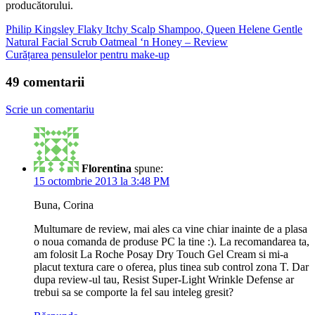
producătorului.
Philip Kingsley Flaky Itchy Scalp Shampoo, Queen Helene Gentle
Natural Facial Scrub Oatmeal ‘n Honey – Review
Curățarea pensulelor pentru make-up
49 comentarii
Scrie un comentariu
Florentina
spune:
15 octombrie 2013 la 3:48 PM
Buna, Corina
Multumare de review, mai ales ca vine chiar inainte de a plasa
o noua comanda de produse PC la tine :). La recomandarea ta,
am folosit La Roche Posay Dry Touch Gel Cream si mi-a
placut textura care o oferea, plus tinea sub control zona T. Dar
dupa review-ul tau, Resist Super-Light Wrinkle Defense ar
trebui sa se comporte la fel sau inteleg gresit?