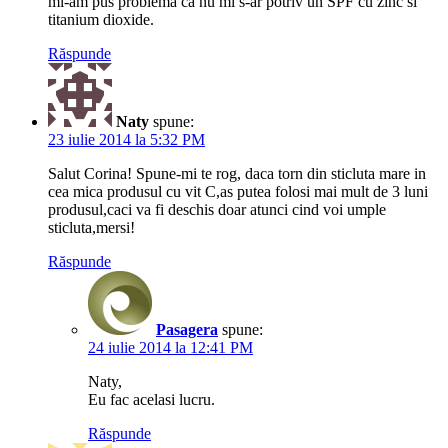
mi-am pus problema ca nu mi s-ar potriv un SPF cu zinc si
titanium dioxide.
Răspunde
Naty
spune:
23 iulie 2014 la 5:32 PM
Salut Corina! Spune-mi te rog, daca torn din sticluta mare in
cea mica produsul cu vit C,as putea folosi mai mult de 3 luni
produsul,caci va fi deschis doar atunci cind voi umple
sticluta,mersi!
Răspunde
Pasagera
spune:
24 iulie 2014 la 12:41 PM
Naty,
Eu fac acelasi lucru.
Răspunde