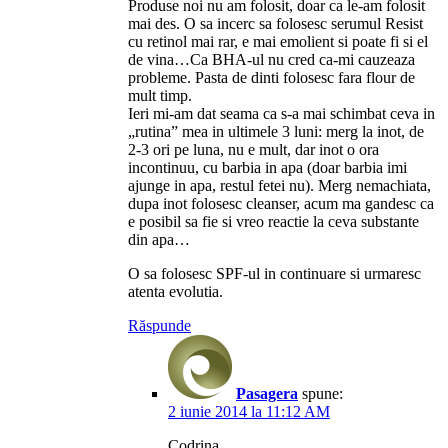
Produse noi nu am folosit, doar ca le-am folosit
mai des. O sa incerc sa folosesc serumul Resist
cu retinol mai rar, e mai emolient si poate fi si el
de vina…Ca BHA-ul nu cred ca-mi cauzeaza
probleme. Pasta de dinti folosesc fara flour de
mult timp.
Ieri mi-am dat seama ca s-a mai schimbat ceva in
„rutina” mea in ultimele 3 luni: merg la inot, de
2-3 ori pe luna, nu e mult, dar inot o ora
incontinuu, cu barbia in apa (doar barbia imi
ajunge in apa, restul fetei nu). Merg nemachiata,
dupa inot folosesc cleanser, acum ma gandesc ca
e posibil sa fie si vreo reactie la ceva substante
din apa…
O sa folosesc SPF-ul in continuare si urmaresc
atenta evolutia.
Răspunde
Pasagera
spune:
2 iunie 2014 la 11:12 AM
Codrina,