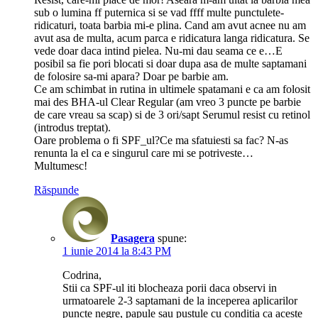
sub o lumina ff puternica si se vad ffff multe punctulete-
ridicaturi, toata barbia mi-e plina. Cand am avut acnee nu am
avut asa de multa, acum parca e ridicatura langa ridicatura. Se
vede doar daca intind pielea. Nu-mi dau seama ce e…E
posibil sa fie pori blocati si doar dupa asa de multe saptamani
de folosire sa-mi apara? Doar pe barbie am.
Ce am schimbat in rutina in ultimele spatamani e ca am folosit
mai des BHA-ul Clear Regular (am vreo 3 puncte pe barbie
de care vreau sa scap) si de 3 ori/sapt Serumul resist cu retinol
(introdus treptat).
Oare problema o fi SPF_ul?Ce ma sfatuiesti sa fac? N-as
renunta la el ca e singurul care mi se potriveste…
Multumesc!
Răspunde
Pasagera
spune:
1 iunie 2014 la 8:43 PM
Codrina,
Stii ca SPF-ul iti blocheaza porii daca observi in
urmatoarele 2-3 saptamani de la inceperea aplicarilor
puncte negre, papule sau pustule cu conditia ca aceste