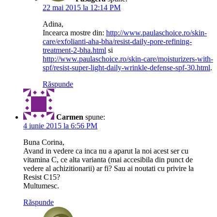
22 mai 2015 la 12:14 PM
Adina,
Incearca mostre din:
http://www.paulaschoice.ro/skin-
care/exfolianti-aha-bha/resist-daily-pore-refining-
treatment-2-bha.html
si
http://www.paulaschoice.ro/skin-care/moisturizers-with-
spf/resist-super-light-daily-wrinkle-defense-spf-30.html
.
Răspunde
Carmen
spune:
4 iunie 2015 la 6:56 PM
Buna Corina,
Avand in vedere ca inca nu a aparut la noi acest ser cu
vitamina C, ce alta varianta (mai accesibila din punct de
vedere al achizitionarii) ar fi? Sau ai noutati cu privire la
Resist C15?
Multumesc.
Răspunde