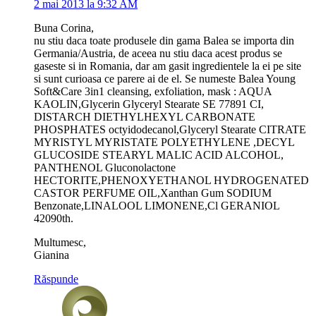
2 mai 2013 la 9:32 AM
Buna Corina,
nu stiu daca toate produsele din gama Balea se importa din
Germania/Austria, de aceea nu stiu daca acest produs se
gaseste si in Romania, dar am gasit ingredientele la ei pe site
si sunt curioasa ce parere ai de el. Se numeste Balea Young
Soft&Care 3in1 cleansing, exfoliation, mask : AQUA
KAOLIN,Glycerin Glyceryl Stearate SE 77891 CI,
DISTARCH DIETHYLHEXYL CARBONATE
PHOSPHATES octyidodecanol,Glyceryl Stearate CITRATE
MYRISTYL MYRISTATE POLYETHYLENE ,DECYL
GLUCOSIDE STEARYL MALIC ACID ALCOHOL,
PANTHENOL Gluconolactone
HECTORITE,PHENOXYETHANOL HYDROGENATED
CASTOR PERFUME OIL,Xanthan Gum SODIUM
Benzonate,LINALOOL LIMONENE,Cl GERANIOL
42090th.
Multumesc,
Gianina
Răspunde