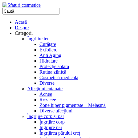
Acasă
Despre
Categorii
Îngrijire ten
Curăţare
Exfoliere
Anti Aging
Hidratare
Protecţie solară
Rutina zilnică
Cosmetică medicală
Diverse
Afecţiuni cutanate
Acnee
Rozacee
Zone hiper pigmentate – Melasmă
Diverse afecțiuni
Îngrijire corp și păr
Îngrijire corp
Îngrijire păr
Îngrijirea părului creț