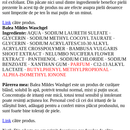
rol exfoliant. Din păcate nici unul dintre ingredientele benefice pielii
prezente în acest tip de produs nu are efecte asupra pielii deoarece
sunt limpezite de pe ten în mai puțin de un minut.
Link
către produs.
Balea Mildes Waschgel
Ingrediente:
AQUA · SODIUM LAURETH SULFATE ·
GLYCERIN · SODIUM METHYL COCOYL TAURATE ·
GLYCERIN · SODIUM ACRYLATES/C10-30 ALKYL
ACRYLATE CROSSPOLYMER · BAMBUSA VULGARIS
SHOOT EXTRACT · NELUMBO NUCIFERA FLOWER
EXTRACT · PANTHENOL · SODIUM CHLORIDE · SODIUM
BENZOATE · XANTHAN GUM ·
PARFUM
· C12-13 ALKYL
LACTATE ·
BUTYLPHENYL METHYLPROPIONAL ·
ALPHA-ISOMETHYL IONONE
Părerea mea:
Balea Mildes Washgel este un produs de curățare
blând, solubil în apă, potrivit tenului normal, mixt și puțin uscat.
Concentrația de iritanți este mică, totusi tenul sensibil și intolerant
poate resimți acțiunea lor. Personal cred că cei doi iritanți de la
sfârșitul listei, adăugați pentru a conferi miros plăcut produsului, nu
sunt foarte bine tolerați de piele.
Link
către produs.