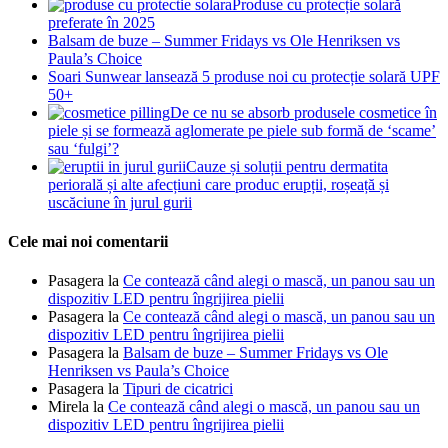
Produse cu protecție solară
preferate în 2025
Balsam de buze – Summer Fridays vs Ole Henriksen vs
Paula’s Choice
Soari Sunwear lansează 5 produse noi cu protecție solară UPF
50+
De ce nu se absorb produsele cosmetice în
piele și se formează aglomerate pe piele sub formă de ‘scame’
sau ‘fulgi’?
Cauze și soluții pentru dermatita
periorală și alte afecțiuni care produc erupții, roșeață și
uscăciune în jurul gurii
Cele mai noi comentarii
Pasagera
la
Ce contează când alegi o mască, un panou sau un
dispozitiv LED pentru îngrijirea pielii
Pasagera
la
Ce contează când alegi o mască, un panou sau un
dispozitiv LED pentru îngrijirea pielii
Pasagera
la
Balsam de buze – Summer Fridays vs Ole
Henriksen vs Paula’s Choice
Pasagera
la
Tipuri de cicatrici
Mirela
la
Ce contează când alegi o mască, un panou sau un
dispozitiv LED pentru îngrijirea pielii