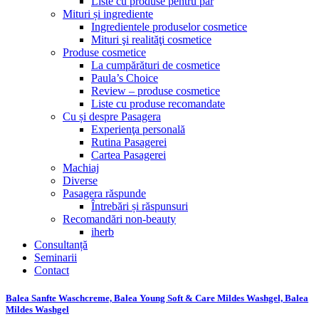
Liste cu produse pentru păr
Mituri și ingrediente
Ingredientele produselor cosmetice
Mituri şi realităţi cosmetice
Produse cosmetice
La cumpărături de cosmetice
Paula’s Choice
Review – produse cosmetice
Liste cu produse recomandate
Cu și despre Pasagera
Experienţa personală
Rutina Pasagerei
Cartea Pasagerei
Machiaj
Diverse
Pasagera răspunde
Întrebări și răspunsuri
Recomandări non-beauty
iherb
Consultanță
Seminarii
Contact
Balea Sanfte Waschcreme, Balea Young Soft & Care Mildes Washgel, Balea
Mildes Washgel