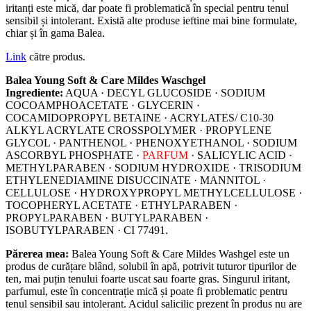
iritanți este mică, dar poate fi problematică în special pentru tenul
sensibil și intolerant. Există alte produse ieftine mai bine formulate,
chiar și în gama Balea.
Link
către produs.
Balea Young Soft & Care Mildes Waschgel
Ingrediente:
AQUA · DECYL GLUCOSIDE · SODIUM
COCOAMPHOACETATE · GLYCERIN ·
COCAMIDOPROPYL BETAINE · ACRYLATES/ C10-30
ALKYL ACRYLATE CROSSPOLYMER · PROPYLENE
GLYCOL · PANTHENOL · PHENOXYETHANOL · SODIUM
ASCORBYL PHOSPHATE ·
PARFUM
· SALICYLIC ACID ·
METHYLPARABEN · SODIUM HYDROXIDE · TRISODIUM
ETHYLENEDIAMINE DISUCCINATE · MANNITOL ·
CELLULOSE · HYDROXYPROPYL METHYLCELLULOSE ·
TOCOPHERYL ACETATE · ETHYLPARABEN ·
PROPYLPARABEN · BUTYLPARABEN ·
ISOBUTYLPARABEN · CI 77491.
Părerea mea:
Balea Young Soft & Care Mildes Washgel este un
produs de curățare blând, solubil în apă, potrivit tuturor tipurilor de
ten, mai puțin tenului foarte uscat sau foarte gras. Singurul iritant,
parfumul, este în concentrație mică și poate fi problematic pentru
tenul sensibil sau intolerant. Acidul salicilic prezent în produs nu are