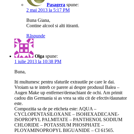
Pasagera
spune:
2 mai 2013 la 5:17 PM
Buna Giana,
Contine alcool si alti itiranti.
Răspunde
Olga
spune:
1 iulie 2013 la 10:38 PM
Buna,
Iti multumesc pentru sfaturile extrautile pe care le dai.
Vroiam sa te intreb ce parere ai despre produsul Balea –
Augen Make up entferner/demachiant de ochi. Am primit
cadou din Germania si as vrea sa stiu cit de efectiv/daunator
este.
Compozitia sa de pe eticheta este: AQUA –
CYCLOPENTASILOXANE – ISOHEXADECANE-
ISOPROPYL PALMITATE – PANTHENOL SODIUM
CHLORIDE – POTASSIUM PHOSPHATE –
PLOYAMINOPROPYL BIGUANIDE – CI 61565.