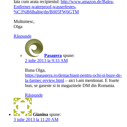
Iata cum arata recipientul:
http://www.amazon.de/Balea-
Entferner-waterproof-wasserfestes-
%C3%B6lhaltig/dp/B005FW6GTM
Multumesc,
Olga
Răspunde
Pasagera
spune:
2 iulie 2013 la 9:33 AM
Buna Olga,
https://pasagera.ro/demachiant-pentru-ochi-si-buze-de-
la-farmec-review.html
– aici l-am mentionat. E foarte
bun, se gaseste si in magazinele DM din Romania.
Răspunde
Gianina
spune:
3 iulie 2013 la 11:20 AM