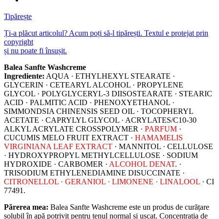
Tipărește
Ți-a plăcut articolul? Acum poți să-l tipărești. Textul e protejat prin
copyright
și nu poate fi însușit.
Balea Sanfte Washcreme
Ingrediente:
AQUA · ETHYLHEXYL STEARATE ·
GLYCERIN · CETEARYL ALCOHOL · PROPYLENE
GLYCOL · POLYGLYCERYL-3 DIISOSTEARATE · STEARIC
ACID · PALMITIC ACID · PHENOXYETHANOL ·
SIMMONDSIA CHINENSIS SEED OIL · TOCOPHERYL
ACETATE · CAPRYLYL GLYCOL · ACRYLATES/C10-30
ALKYL ACRYLATE CROSSPOLYMER ·
PARFUM
·
CUCUMIS MELO FRUIT EXTRACT ·
HAMAMELIS
VIRGINIANA LEAF EXTRACT
· MANNITOL · CELLULOSE
· HYDROXYPROPYL METHYLCELLULOSE · SODIUM
HYDROXIDE · CARBOMER ·
ALCOHOL DENAT
. ·
TRISODIUM ETHYLENEDIAMINE DISUCCINATE ·
CITRONELLOL · GERANIOL · LIMONENE · LINALOOL
· CI
77491.
Părerea mea:
Balea Sanfte Washcreme este un produs de curățare
solubil în apă potrivit pentru tenul normal și uscat. Concentrația de