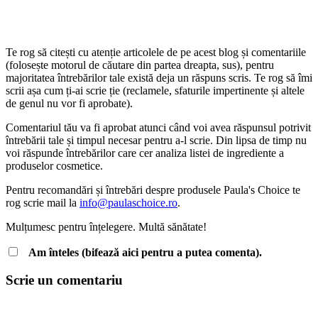
Te rog să citești cu atenție articolele de pe acest blog și comentariile
(folosește motorul de căutare din partea dreapta, sus), pentru
majoritatea întrebărilor tale există deja un răspuns scris. Te rog să îmi
scrii așa cum ți-ai scrie ție (reclamele, sfaturile impertinente și altele
de genul nu vor fi aprobate).
Comentariul tău va fi aprobat atunci când voi avea răspunsul potrivit
întrebării tale și timpul necesar pentru a-l scrie. Din lipsa de timp nu
voi răspunde întrebărilor care cer analiza listei de ingrediente a
produselor cosmetice.
Pentru recomandări și întrebări despre produsele Paula's Choice te
rog scrie mail la
info@paulaschoice.ro
.
Mulțumesc pentru înțelegere. Multă sănătate!
Am înteles (bifează aici pentru a putea comenta).
Scrie un comentariu