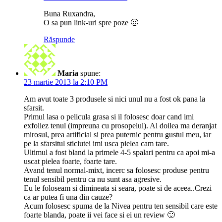
Buna Ruxandra,
O sa pun link-uri spre poze 🙂
Răspunde
Maria
spune:
23 martie 2013 la 2:10 PM
Am avut toate 3 produsele si nici unul nu a fost ok pana la
sfarsit.
Primul lasa o pelicula grasa si il folosesc doar cand imi
exfoliez tenul (impreuna cu prosopelul). Al doilea ma deranjat
mirosul, prea artificial si prea puternic pentru gustul meu, iar
pe la sfarsitul sticlutei imi usca pielea cam tare.
Ultimul a fost bland la primele 4-5 spalari pentru ca apoi mi-a
uscat pielea foarte, foarte tare.
Avand tenul normal-mixt, incerc sa folosesc produse pentru
tenul sensibil pentru ca nu sunt asa agresive.
Eu le foloseam si dimineata si seara, poate si de aceea..Crezi
ca ar putea fi una din cauze?
Acum folosesc spuma de la Nivea pentru ten sensibil care este
foarte blanda, poate ii vei face si ei un review 🙂