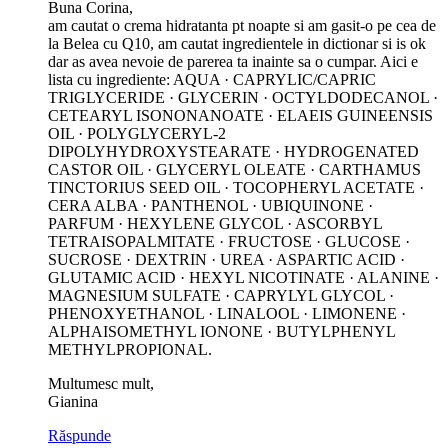
Buna Corina,
am cautat o crema hidratanta pt noapte si am gasit-o pe cea de
la Belea cu Q10, am cautat ingredientele in dictionar si is ok
dar as avea nevoie de parerea ta inainte sa o cumpar. Aici e
lista cu ingrediente: AQUA · CAPRYLIC/CAPRIC
TRIGLYCERIDE · GLYCERIN · OCTYLDODECANOL ·
CETEARYL ISONONANOATE · ELAEIS GUINEENSIS
OIL · POLYGLYCERYL-2
DIPOLYHYDROXYSTEARATE · HYDROGENATED
CASTOR OIL · GLYCERYL OLEATE · CARTHAMUS
TINCTORIUS SEED OIL · TOCOPHERYL ACETATE ·
CERA ALBA · PANTHENOL · UBIQUINONE ·
PARFUM · HEXYLENE GLYCOL · ASCORBYL
TETRAISOPALMITATE · FRUCTOSE · GLUCOSE ·
SUCROSE · DEXTRIN · UREA · ASPARTIC ACID ·
GLUTAMIC ACID · HEXYL NICOTINATE · ALANINE ·
MAGNESIUM SULFATE · CAPRYLYL GLYCOL ·
PHENOXYETHANOL · LINALOOL · LIMONENE ·
ALPHAISOMETHYL IONONE · BUTYLPHENYL
METHYLPROPIONAL.
Multumesc mult,
Gianina
Răspunde