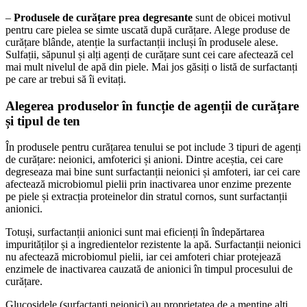
–
Produsele de curățare prea degresante
sunt de obicei motivul
pentru care pielea se simte uscată după curățare. Alege produse de
curățare blânde, atenție la surfactanții incluși în produsele alese.
Sulfații, săpunul și alți agenți de curățare sunt cei care afectează cel
mai mult nivelul de apă din piele. Mai jos găsiți o listă de surfactanți
pe care ar trebui să îi evitați.
Alegerea produselor în funcție de agenții de curățare
și tipul de ten
În produsele pentru curățarea tenului se pot include 3 tipuri de agenți
de curățare: neionici, amfoterici și anioni. Dintre aceștia, cei care
degreseaza mai bine sunt surfactanții neionici și amfoteri, iar cei care
afectează microbiomul pielii prin inactivarea unor enzime prezente
pe piele și extracția proteinelor din stratul cornos, sunt surfactanții
anionici.
Totuși, surfactanții anionici sunt mai eficienți în îndepărtarea
impurităților și a ingredientelor rezistente la apă. Surfactanții neionici
nu afectează microbiomul pielii, iar cei amfoteri chiar protejează
enzimele de inactivarea cauzată de anionici în timpul procesului de
curățare.
Glucosidele (surfactanți neionici) au proprietatea de a menține alți