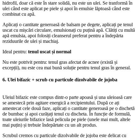
hidrofil, doar că este în stare solidă, nu este un ulei. Se tranformă în
ulei când este aplicat pe piele și apoi în emulsie lăptoasă când este
combinat cu apă.
Aplicați o cantitate generoasă de balsam pe degete, aplicați pe tenul
uscat cu mișcări circulare, emulsionați cu puțină apă. Clătiți cu multă
apă emulsia, apoi folosiți cleanserul preferat pentru a îndepărta
reziduurile de ulei și machiaj.
Ideal pentru:
tenul uscat și normal
Nu este potrivit pentru: tenul gras afectat de acnee (există și
excepții), nu este cea mai bună soluție pentru tenul gras în general.
6. Ulei bifazic + scrub cu particule dizolvabile de jojoba
Uleiul bifazic este compus dintr-o parte apoasă și una uleioasă care
se amestecă prin agitare energică a recipientului. După ce ați
amestecat cele două faze, aplicați o cantitate generoasă pe o dischetă
de bumbac și apoi curățați tenul cu discheta. În funcție de formulă,
toate uleiurile bifazice lasă pelicula pe piele (unele mai mult, altele
mai puțin) și trebuie îndepărtate cu un alt produs.
Scrubul cremos cu particule dizolvabile de jojoba este delicat cu