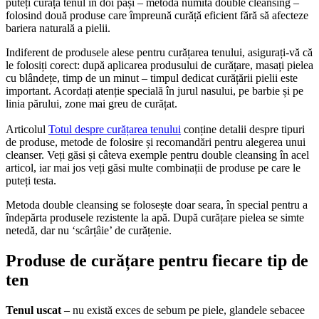
puteți curăța tenul în doi pași – metodă numită double cleansing –
folosind două produse care împreună curăță eficient fără să afecteze
bariera naturală a pielii.
Indiferent de produsele alese pentru curățarea tenului, asigurați-vă că
le folosiți corect: după aplicarea produsului de curățare, masați pielea
cu blândețe, timp de un minut – timpul dedicat curățării pielii este
important. Acordați atenție specială în jurul nasului, pe barbie și pe
linia părului, zone mai greu de curățat.
Articolul
Totul despre curățarea tenului
conține detalii despre tipuri
de produse, metode de folosire și recomandări pentru alegerea unui
cleanser. Veți găsi și câteva exemple pentru double cleansing în acel
articol, iar mai jos veți găsi multe combinații de produse pe care le
puteți testa.
Metoda double cleansing se folosește doar seara, în special pentru a
îndepărta produsele rezistente la apă. După curățare pielea se simte
netedă, dar nu ‘scârțâie’ de curățenie.
Produse de curățare pentru fiecare tip de
ten
Tenul uscat
– nu există exces de sebum pe piele, glandele sebacee