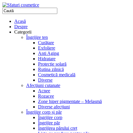
Acasă
Despre
Categorii
Îngrijire ten
Curăţare
Exfoliere
Anti Aging
Hidratare
Protecţie solară
Rutina zilnică
Cosmetică medicală
Diverse
Afecţiuni cutanate
Acnee
Rozacee
Zone hiper pigmentate – Melasmă
Diverse afecțiuni
Îngrijire corp și păr
Îngrijire corp
Îngrijire păr
Îngrijirea părului creț