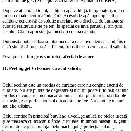
au textură de gel. (Nu acționează la fel ca exfolianții cu BHA).
După ce ați curățat tenul, clătiți cu apă călduță, tamponați ușor cu un
prosop moale pentru a îndepărta excesul de apă, apoi aplicați o
cantitate generoasă de soluție micelară pe o dischetă de bumbac și
curațați reziduurile de pe ten, în special de linia părului și din jurul
nasului. Clătiți apoi soluția micelară cu apă călduță.
Dimineața puteți folosi soluția micelară dacă aveți ten sensibil, însă
dacă simțiți că nu curață suficient, folosiți cleanserul cu acid salicilic.
Doar pentru:
ten gras sau mixt, afectat de acnee
11. Peeling gel + cleanser cu acid salicilic
Gelul peeling este un produs de curățare care nu conține agenți de
curățare. Nu are putere de degresare și nici nu poate fi folosit ca unic
produs de curățare, nici măcar dimineața, dar pentru metoda double
cleansing este perfect tocmai din aceste motive. Nu conține uleiuri
sau alte grăsimi.
Gelul conține în principal butylene glycol, se aplică pe pielea uscată
și se masează cu mișcări blânde, circulare. În timpul masajului, gelul
desprinde de pe suprafața pielii machiajul și protecția solară și