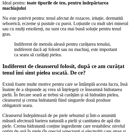
Ideal pentru:
toate tipurile de ten, pentru îndepărtarea
machiajului
Nu este potrivit pentru: tenul afectat de rozacee, iritație, dermatită
seboreică, eczeme și pustule cu puroi. Loțiunile cu mult ulei mineral
sau cu mulți emolienți, nu sunt cea mai bună soluție pentru tenul
gras.
Indiferent de metoda aleasă pentru curățarea tenului,
indiferent dacă ați folosit sau nu machiaj, este important
ca seara să curățați pielea.
Indiferent de cleanserul folosit, după ce am curățat
tenul îmi simt pielea uscată. De ce?
Există foarte multe motive pentru care se întâmplă acesta lucru, însă
înainte de a răspunde aș vrea să înțelegeți ce înseamnă hidratarea
pielii. În fiecare seară ar trebui să curățăm și să hidratăm pielea,
cleanserul și crema hidratantă fiind singurele două produse
obligatorii seara.
Cleanserul îndepărtează de pe piele sebumul și într-o anumită
măsură afectează bariera naturală a pielii și cantitatea de apă din
piele. Crema hidratantă conține ingrediente care restabilesc nivelul
optim de apă în piele (în special umectanți și electroliți care atrag și