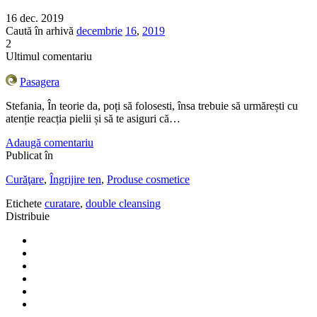
16 dec. 2019
Caută în arhivă
decembrie
16
,
2019
2
Ultimul comentariu
Pasagera
Stefania, În teorie da, poți să folosesti, însa trebuie să urmărești cu
atenție reacția pielii și să te asiguri că…
Adaugă comentariu
Publicat în
Curăţare
,
Îngrijire ten
,
Produse cosmetice
Etichete
curatare
,
double cleansing
Distribuie