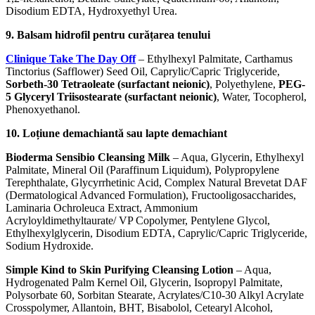
Disodium EDTA, Hydroxyethyl Urea.
9. Balsam hidrofil pentru curățarea tenului
Clinique Take The Day Off
– Ethylhexyl Palmitate, Carthamus
Tinctorius (Safflower) Seed Oil, Caprylic/Capric Triglyceride,
Sorbeth-30 Tetraoleate (surfactant neionic)
, Polyethylene,
PEG-
5 Glyceryl Triisostearate (surfactant neionic)
, Water, Tocopherol,
Phenoxyethanol.
10. Loțiune demachiantă sau lapte demachiant
Bioderma Sensibio Cleansing Milk
– Aqua, Glycerin, Ethylhexyl
Palmitate, Mineral Oil (Paraffinum Liquidum), Polypropylene
Terephthalate, Glycyrrhetinic Acid, Complex Natural Brevetat DAF
(Dermatological Advanced Formulation), Fructooligosaccharides,
Laminaria Ochroleuca Extract, Ammonium
Acryloyldimethyltaurate/ VP Copolymer, Pentylene Glycol,
Ethylhexylglycerin, Disodium EDTA, Caprylic/Capric Triglyceride,
Sodium Hydroxide.
Simple Kind to Skin Purifying Cleansing Lotion
– Aqua,
Hydrogenated Palm Kernel Oil, Glycerin, Isopropyl Palmitate,
Polysorbate 60, Sorbitan Stearate, Acrylates/C10-30 Alkyl Acrylate
Crosspolymer, Allantoin, BHT, Bisabolol, Cetearyl Alcohol,