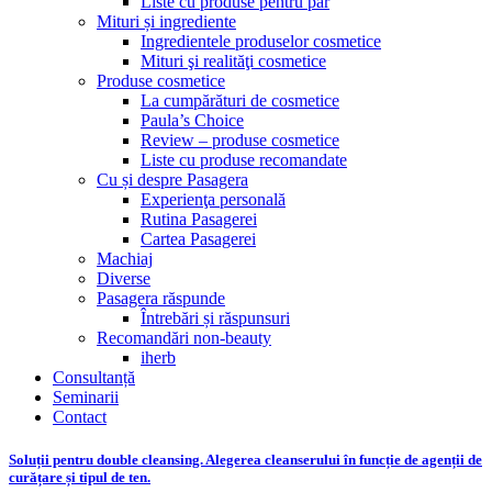
Liste cu produse pentru păr
Mituri și ingrediente
Ingredientele produselor cosmetice
Mituri şi realităţi cosmetice
Produse cosmetice
La cumpărături de cosmetice
Paula’s Choice
Review – produse cosmetice
Liste cu produse recomandate
Cu și despre Pasagera
Experienţa personală
Rutina Pasagerei
Cartea Pasagerei
Machiaj
Diverse
Pasagera răspunde
Întrebări și răspunsuri
Recomandări non-beauty
iherb
Consultanță
Seminarii
Contact
Soluții pentru double cleansing. Alegerea cleanserului în funcție de agenții de
curățare și tipul de ten.