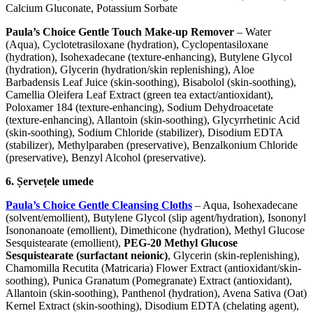
Calcium Gluconate, Potassium Sorbate
Paula’s Choice Gentle Touch Make-up Remover
– Water
(Aqua), Cyclotetrasiloxane (hydration), Cyclopentasiloxane
(hydration), Isohexadecane (texture-enhancing), Butylene Glycol
(hydration), Glycerin (hydration/skin replenishing), Aloe
Barbadensis Leaf Juice (skin-soothing), Bisabolol (skin-soothing),
Camellia Oleifera Leaf Extract (green tea extact/antioxidant),
Poloxamer 184 (texture-enhancing), Sodium Dehydroacetate
(texture-enhancing), Allantoin (skin-soothing), Glycyrrhetinic Acid
(skin-soothing), Sodium Chloride (stabilizer), Disodium EDTA
(stabilizer), Methylparaben (preservative), Benzalkonium Chloride
(preservative), Benzyl Alcohol (preservative).
6. Șervețele umede
Paula’s Choice Gentle Cleansing Cloths
– Aqua, Isohexadecane
(solvent/emollient), Butylene Glycol (slip agent/hydration), Isononyl
Isononanoate (emollient), Dimethicone (hydration), Methyl Glucose
Sesquistearate (emollient),
PEG-20 Methyl Glucose
Sesquistearate (surfactant neionic)
, Glycerin (skin-replenishing),
Chamomilla Recutita (Matricaria) Flower Extract (antioxidant/skin-
soothing), Punica Granatum (Pomegranate) Extract (antioxidant),
Allantoin (skin-soothing), Panthenol (hydration), Avena Sativa (Oat)
Kernel Extract (skin-soothing), Disodium EDTA (chelating agent),