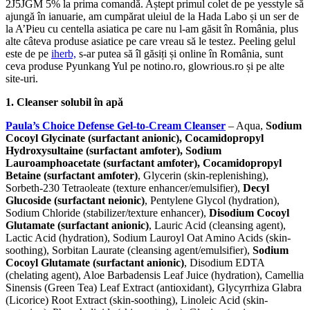
2J5JGM 5% la prima comandă. Aștept primul colet de pe yesstyle să
ajungă în ianuarie, am cumpărat uleiul de la Hada Labo și un ser de
la A’Pieu cu centella asiatica pe care nu l-am găsit în România, plus
alte câteva produse asiatice pe care vreau să le testez. Peeling gelul
este de pe
iherb,
s-ar putea să îl găsiți și online în România, sunt
ceva produse Pyunkang Yul pe notino.ro, glowrious.ro și pe alte
site-uri.
1. Cleanser solubil în apă
Paula’s Choice Defense Gel-to-Cream Cleanser
– Aqua,
Sodium
Cocoyl Glycinate (surfactant anionic), Cocamidopropyl
Hydroxysultaine (surfactant amfoter), Sodium
Lauroamphoacetate (surfactant amfoter), Cocamidopropyl
Betaine (surfactant amfoter)
, Glycerin (skin-replenishing),
Sorbeth-230 Tetraoleate (texture enhancer/emulsifier),
Decyl
Glucoside (surfactant neionic)
, Pentylene Glycol (hydration),
Sodium Chloride (stabilizer/texture enhancer),
Disodium Cocoyl
Glutamate (surfactant anionic)
, Lauric Acid (cleansing agent),
Lactic Acid (hydration), Sodium Lauroyl Oat Amino Acids (skin-
soothing), Sorbitan Laurate (cleansing agent/emulsifier),
Sodium
Cocoyl Glutamate (surfactant anionic)
, Disodium EDTA
(chelating agent), Aloe Barbadensis Leaf Juice (hydration), Camellia
Sinensis (Green Tea) Leaf Extract (antioxidant), Glycyrrhiza Glabra
(Licorice) Root Extract (skin-soothing), Linoleic Acid (skin-