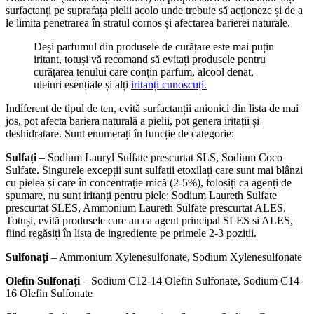
surfactanți pe suprafața pielii acolo unde trebuie să acționeze și de a
le limita penetrarea în stratul cornos și afectarea barierei naturale.
Deși parfumul din produsele de curățare este mai puțin
iritant, totuși vă recomand să evitați produsele pentru
curățarea tenului care conțin parfum, alcool denat,
uleiuri esențiale și alți
iritanți cunoscuți.
Indiferent de tipul de ten, evită surfactanții anionici din lista de mai
jos, pot afecta bariera naturală a pielii, pot genera iritații și
deshidratare. Sunt enumerați în funcție de categorie:
Sulfați
– Sodium Lauryl Sulfate prescurtat SLS, Sodium Coco
Sulfate. Singurele excepții sunt sulfații etoxilați care sunt mai blânzi
cu pielea și care în concentrație mică (2-5%), folosiți ca agenți de
spumare, nu sunt iritanți pentru piele: Sodium Laureth Sulfate
prescurtat SLES, Ammonium Laureth Sulfate prescurtat ALES.
Totuși, evită produsele care au ca agent principal SLES si ALES,
fiind regăsiți în lista de ingrediente pe primele 2-3 poziții.
Sulfonați
– Ammonium Xylenesulfonate, Sodium Xylenesulfonate
Olefin Sulfonați
– Sodium C12-14 Olefin Sulfonate, Sodium C14-
16 Olefin Sulfonate