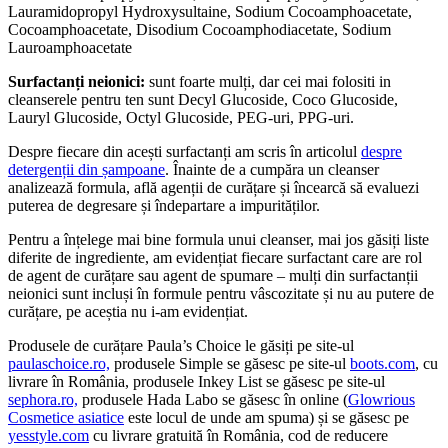
Lauramidopropyl Hydroxysultaine, Sodium Cocoamphoacetate,
Cocoamphoacetate, Disodium Cocoamphodiacetate, Sodium
Lauroamphoacetate
Surfactanți neionici:
sunt foarte mulți, dar cei mai folositi in
cleanserele pentru ten sunt Decyl Glucoside, Coco Glucoside,
Lauryl Glucoside, Octyl Glucoside, PEG-uri, PPG-uri.
Despre fiecare din acești surfactanți am scris în articolul
despre
detergenții din șampoane
. Înainte de a cumpăra un cleanser
analizează formula, află agenții de curățare și încearcă să evaluezi
puterea de degresare și îndepartare a impurităților.
Pentru a înțelege mai bine formula unui cleanser, mai jos găsiți liste
diferite de ingrediente, am evidențiat fiecare surfactant care are rol
de agent de curățare sau agent de spumare – mulți din surfactanții
neionici sunt incluși în formule pentru vâscozitate și nu au putere de
curățare, pe aceștia nu i-am evidențiat.
Produsele de curățare Paula’s Choice le găsiți pe site-ul
paulaschoice.ro,
produsele Simple se găsesc pe site-ul
boots.com
, cu
livrare în România, produsele Inkey List se găsesc pe site-ul
sephora.ro,
produsele Hada Labo se găsesc în online (
Glowrious
Cosmetice asiatice
este locul de unde am spuma) și se găsesc pe
yesstyle.com
cu livrare gratuită în România, cod de reducere