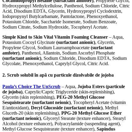
Cocamidopropyl Betaine (surfactant amfoter)
, Propylene Glycol,
Hydroxypropyl Methylcellulose, Panthenol, Sodium Chloride, Citric
Acid, Disodium EDTA, Glycerin, Hydroxypropyl Cyclodextrin,
Iodopropynyl Butylcarbamate, Pantolactone, Phenoxyethanol,
Potassium Chloride, Saccharide Isomerate, Sodium Benzoate,
Sodium Citrate, Sodium Hydroxide, Tocopheryl Acetate.
Simple Kind to Skin Vital Vitamin Foaming Cleanser
– Aqua,
Potassium Cocoyl Glycinate
(surfactant anionic)
, Glycerin,
Propylene Glycol, Sodium Lauroamphoacetate
(surfactant
amfoter)
, Panthenol, Allantoin, Sodium Ascorbyl Phosphate
(surfactant anionic)
, Sodium Chloride, Disodium EDTA, Sodium
Glycolate, Phenoxyethanol, Caprylyl Glycol, Citric Acid.
2. Scrub solubil în apă cu particule dizolvabile de jojoba
Paula’s Choice The UnScrub
– Aqua,
Jojoba Esters (particule
de jojoba)
, Caprylic/Capric Triglyceride (skin-replenishing),
Glycerin (skin replenishing),
PEG-20 Methyl Glucose
Sesquistearate (surfactant neionic)
, Tocopheryl Acetate (vitamin
E/antioxidant),
Decyl Glucoside (surfactant neionic)
, Methyl
Gluceth-20 (skin replenishing),
PPG-20 Methyl Glucose Ether
(surfactant neionic)
, Glyceryl Stearate (texture enhancer), Stearyl
Alcohol (texture enhancer), Polyacrylamide (suspending agent),
Methyl Glucose Sesquistearate (texture enhancer),
Sapindus