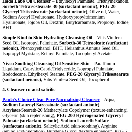
Hada Labo Oil Cleanser
– Ethylhexyl Palmitate, Triethylhexanoin,
Sorbeth Tetraisostearate-30 (surfactant neionic)
,
PEG-20
Glyceryl Triisostearate (surfactant neionic)
, Olive oil, Water,
Sodium Acetyl Hyaluronate, Hydroxypropyltrimonium
Hyaluronate, Jojoba Oil, Dextrin, Butylcarbamate, Propionyl Iodide,
BHT
Simple Kind to Skin Hydrating Cleansing Oil
– Vitis Vinifera
Seed Oil, Isopropyl Palmitate,
Sorbeth-30 Tetraoleate (surfactant
neionic)
, Phenoxyethanol, BHT, Helianthus Annuus Seed Oil,
Isopropyl Myristate, Retinyl Palmitate, Tocopheryl Acetate.
Nivea Soothing Cleansing Oil Sensitive Skin
– Paraffinum
Liquidum, Caprylic/CapricTriglyceride, Isopropyl Palmitate,
Isododecane, Ethylhexyl Stearate,
PEG-20 Glyceryl Triisostearate
(surfactant neionic)
, Vitis Vinifera Seed Oil, Tocopherol
4. Cleanser cu acid salicilic
Paula’s Choice Clear Pore Normalizing Cleanser
– Aqua,
Sodium Lauroyl Sarcosinate (surfactant anionic)
,
Acrylates/Steareth-20 Methacrylate Copolymer (texture-enhancing),
Glycerin (skin replenishing),
PEG-200 Hydrogenated Glyceryl
Palmate (surfactant neionic)
,
Sodium Laureth Sulfate
(surfactant anionic)
, Salicylic Acid (skin-soothing), Arginine
(amino acid/hydration), Butylene Glycol (texture enhancer), PEG-7