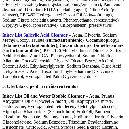
Glyceryl Cocoate (cleansing/skin-softening/emulsifier), Panthenol
(hydration), Disodium EDTA (chelating agent), Citric Acid (pH
adjuster), PEG-60 Hydrogenated Castor Oil (skin-softening),
Sodium Citrate (chelating agent), Phenoxyethanol (preservative),
Caprylyl Glycol (preservative), Chlorphenesin (preservative).
Inkey List Salicylic Acid Cleanser
– Aqua, Glycerin, Sodium
Methyl Cocoyl Taurate
(surfactant anionic)
,
Cocamidopropyl
Betaine (surfactant amfoter), Cocamidopropyl Dimethylamine
(surfactant amfoter)
, PEG-120 Methyl Glucose Dioleate, Salicylic
Acid, Betaine, Zinc PCA, Phenoxyethanol, Sodium Chloride,
Allantoin, Coco-Glucoside, Glyceryl Oleate, Benzyl Alcohol,
Coconut Acid, Ethylhexylglycerin, Sodium Benzoate, Citric Acid,
Dehydroacetic Acid, Trisodium Ethylenediamine Disuccinate,
Tocopherol, Hydrogenated Palm Glycerides Citrate.
5. Ulei bifazic pentru curățarea tenului
Inkey List Oil and Water Double Cleanser
– Aqua, Prunus
Amygdalus Dulcis (Sweet Almond) Oil, Isopropyl Palmitate,
Isododecane, Hydrogenated Tetradecenyl/ Methylpentadecene,
Hippophae Rhamnoides (Seabuckthorn) Fruit Oil, Panthenol,
Disodium Phosphate, Phenoxyethanol, Sodium Chloride, Glycerin,
Gluconolactone, Sodium Benzoate, Trisodium Ethylenediamine
Disuccinate, Citric Acid, Avena Strigosa Seed Extract, Lecithin,