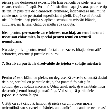
pielea și nu degresează excesiv. Nu lasă peliculă pe piele, este un
cleanser solubil în apă. Poate fi folosit dimineața și seara, pe orice tip
de ten. În plus față de cleanserele cremoase, îndepărtează mai multe
celule moarte de pe stratul superficial al pielii. După ce ați folosit
uleiul bifazic udați pielea și aplicați scrubul cu mișcări blânde,
circulare, iar la final clătiți cu multă apă călduță.
Ideal pentru:
persoanele care folosesc machiaj, au tenul normal,
uscat sau chiar mixt, în special pentru tenul cu textură
neuniformă.
Nu este potrivit pentru: tenul afectat de rozacee, iritație, dermatită
seboreică, eczeme și pustule cu puroi.
7. Scrub cu particule dizolvabile de jojoba + soluție micelară
Pentru că este blând cu pielea, nu degresează excesiv și curață destul
de bine, scrubul cu particule de jojoba poate fi folosit și în
combinație cu soluția micelară. Udați tenul, aplicați o cantitate mică
de scrub și emulsionați pe toată fața. Veți simți că particulele de
jojoba se dizolvă în apă.
Clătiți cu apă călduță, tamponați pielea cu un prosop moale
(microfibră sau șervețel de hârtie), apoi aplicăți o cantitate generoasă