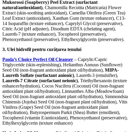
Mukorossi (Soapberry) Peel Extract (surfactant
natural/antioxidant)
, Chamomilla Recutita (Matricaria) Flower
Extract (skin-soothing antioxidant), Camellia Oleifera (Green Tea)
Leaf Extract (antioxidant), Xanthan Gum (texture enhancer), C13-
14 Isoparaffin (texture enhancer), Caprylyl Glycol (preservative),
Citric Acid (pH adjuster), Disodium EDTA (chelating agent),
Laureth-7 (texture enhancer), Tocopherol (preservative),
Phenoxyethanol (preservative), Ethylhexylglycerin (preservative).
3. Ulei hidrofil pentru curățarea tenului
Paula’s Choice Perfect Oil Cleanser
– Caprylic/Capric
Triglyceride (skin-replenishing), Helianthus Annuus (Sunflower)
Seed Oil (non-fragrant antioxidant plant oil/hydration),
MIPA-
Laureth Sulfate (surfactant anionic)
, Laureth-3 (emulsifier),
Laureth-7 Citrate (surfactant neionic)
, Triethylhexanoin (texture
enhancer/hydration), Cocos Nucifera (Coconut) Oil (non-fragrant
antioxidant plant oil/hydration), Limnanthes Alba (Meadowfoam)
Seed Oil (non-fragrant antioxidant plant oil/hydration), Simmondsia
Chinensis (Jojoba) Seed Oil (non-fragrant plant oil/hydration), Vitis
Vinifera (Grape) Seed Oil (non-fragrant antioxidant plant
oil/hydration), Butyrospermum Parkii (Shea) Butter (emollient),
Tocopherol (vitamin E/antioxidant), Phenoxyethanol (preservative),
Ethylhexylglycerin (texture enhancer)