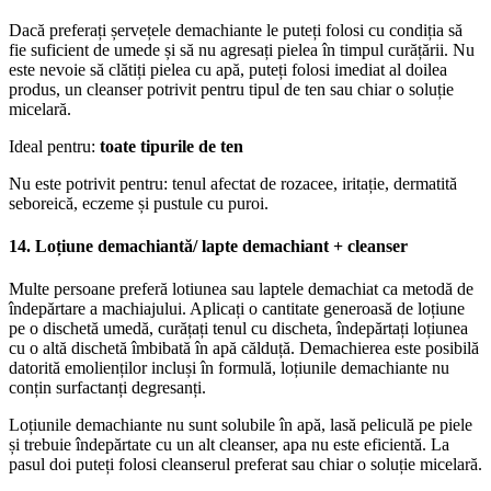
Dacă preferați șervețele demachiante le puteți folosi cu condiția să
fie suficient de umede și să nu agresați pielea în timpul curățării. Nu
este nevoie să clătiți pielea cu apă, puteți folosi imediat al doilea
produs, un cleanser potrivit pentru tipul de ten sau chiar o soluție
micelară.
Ideal pentru:
toate tipurile de ten
Nu este potrivit pentru: tenul afectat de rozacee, iritație, dermatită
seboreică, eczeme și pustule cu puroi.
14. Loțiune demachiantă/ lapte demachiant + cleanser
Multe persoane preferă lotiunea sau laptele demachiat ca metodă de
îndepărtare a machiajului. Aplicați o cantitate generoasă de loțiune
pe o dischetă umedă, curățați tenul cu discheta, îndepărtați loțiunea
cu o altă dischetă îmbibată în apă călduță. Demachierea este posibilă
datorită emolienților incluși în formulă, loțiunile demachiante nu
conțin surfactanți degresanți.
Loțiunile demachiante nu sunt solubile în apă, lasă peliculă pe piele
și trebuie îndepărtate cu un alt cleanser, apa nu este eficientă. La
pasul doi puteți folosi cleanserul preferat sau chiar o soluție micelară.