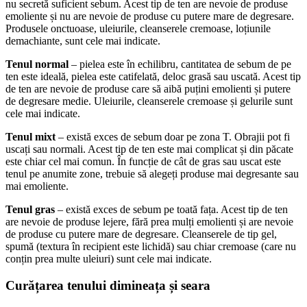
nu secretă suficient sebum. Acest tip de ten are nevoie de produse
emoliente și nu are nevoie de produse cu putere mare de degresare.
Produsele onctuoase, uleiurile, cleanserele cremoase, loțiunile
demachiante, sunt cele mai indicate.
Tenul normal
– pielea este în echilibru, cantitatea de sebum de pe
ten este ideală, pielea este catifelată, deloc grasă sau uscată. Acest tip
de ten are nevoie de produse care să aibă puțini emolienti și putere
de degresare medie. Uleiurile, cleanserele cremoase și gelurile sunt
cele mai indicate.
Tenul mixt
– există exces de sebum doar pe zona T. Obrajii pot fi
uscați sau normali. Acest tip de ten este mai complicat și din păcate
este chiar cel mai comun. În funcție de cât de gras sau uscat este
tenul pe anumite zone, trebuie să alegeți produse mai degresante sau
mai emoliente.
Tenul gras
– există exces de sebum pe toată fața. Acest tip de ten
are nevoie de produse lejere, fără prea mulți emolienti și are nevoie
de produse cu putere mare de degresare. Cleanserele de tip gel,
spumă (textura în recipient este lichidă) sau chiar cremoase (care nu
conțin prea multe uleiuri) sunt cele mai indicate.
Curățarea tenului dimineața și seara