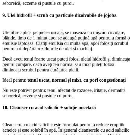
seboreică, eczeme și pustule cu puroi.
9. Ulei hidrofil + scrub cu particule dizolvabile de jojoba
Uleiul se aplică pe pielea uscată, se masează cu mișcări circulare,
blânde, timp de 1 minut apoi se adaugă puțină apă pentru a formă o
emulsie lăptoasă. Clătiți emulsia cu multă apă, apoi folosiți scrubul
pentru a îndepărta reziduurile de ulei și machiaj.
Dacă aveți tenul foarte uscat puteți folosi uleiul hidrofil și dimineața
pentru curățare, dacă aveți ten normal sau mixt puteți folosi
dimineața scrubul pentru curățarea pielii.
Ideal pentru:
tenul uscat, normal și mixt, cu pori congestionați
Nu este potrivit pentru: tenul afectat de rozacee, iritație, dermatită
seboreică, eczeme și pustule cu puroi.
10. Cleanser cu acid salicilic + soluție micelară
Cleanserul cu acid salicilic este formulat pentru a reduce erupțiile
acneice și este solubil în apă. În general cleanserele cu acid salicilic