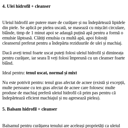
4. Ulei hidrofil + cleanser
Uleiul hidrofil are putere mare de curățare și nu îndepărtează lipidele
din piele. Se aplică pe pielea uscată, se masează cu mișcări circulare,
blânde, timp de 1 minut apoi se adaugă puțină apă pentru a formă o
emulsie lăptoasă. Clătiți emulsia cu multă apă, apoi folosiți
cleanserul preferat pentru a îndepărta reziduurile de ulei și machiaj.
Dacă aveți tenul foarte uscat puteți folosi uleiul hidrofil și dimineața
pentru curățare, iar seara îl veți folosi împreună cu un cleanser foarte
blând.
Ideal pentru:
tenul uscat, normal și mixt
Nu este potrivit pentru: tenul gras afectat de acnee (există și excepții,
multe persoane cu ten gras afectat de acnee care folosesc multe
produse de machiaj preferă uleiul hidrofil că prim pas pentru că
îndepărtează eficient machiajul și nu agresează pielea).
5. Balsam hidrofil + cleanser
Balsamul pentru curățarea tenului are aceleași proprietăți ca uleiul