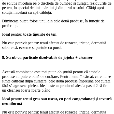
de soluție micelara pe o dischetă de bumbac și curățați reziduurile de
pe ten, în special de linia părului și din jurul nasului. Clătiți apoi
soluția micelară cu apă călduță.
Dimineața puteți folosi unul din cele două produse, în funcție de
preferințe.
Ideal pentru:
toate tipurile de ten
Nu este potrivit pentru: tenul afectat de rozacee, iritație, dermatită
seboreică, eczeme și pustule cu puroi.
8. Scrub cu particule dizolvabile de jojoba + cleanser
Această combinație este mai puțin obișnuită pentru că ambele
produse au putere bună de curățare. Pentru tenul încărcat, care nu se
simte catifelat după curățare, cele două produse împreună pot curăța
fără să agreseze pielea. Ideal este ca produsul ales la pasul 2 să fie
un cleanser foarte foarte blând.
Ideal pentru:
tenul gras sau uscat, cu pori congestionați și textură
neuniformă
Nu este potrivit pentru: tenul afectat de rozacee, iritație, dermatită