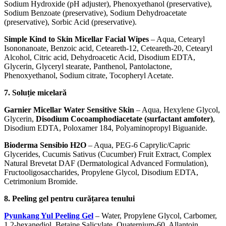
Sodium Hydroxide (pH adjuster), Phenoxyethanol (preservative),
Sodium Benzoate (preservative), Sodium Dehydroacetate
(preservative), Sorbic Acid (preservative).
Simple Kind to Skin Micellar Facial Wipes
– Aqua, Cetearyl
Isononanoate, Benzoic acid, Ceteareth-12, Ceteareth-20, Cetearyl
Alcohol, Citric acid, Dehydroacetic Acid, Disodium EDTA,
Glycerin, Glyceryl stearate, Panthenol, Pantolactone,
Phenoxyethanol, Sodium citrate, Tocopheryl Acetate.
7. Soluție micelară
Garnier Micellar Water Sensitive Skin
– Aqua, Hexylene Glycol,
Glycerin,
Disodium Cocoamphodiacetate (surfactant amfoter)
,
Disodium EDTA, Poloxamer 184, Polyaminopropyl Biguanide.
Bioderma Sensibio H2O
– Aqua, PEG-6 Caprylic/Capric
Glycerides, Cucumis Sativus (Cucumber) Fruit Extract, Complex
Natural Brevetat DAF (Dermatological Advanced Formulation),
Fructooligosaccharides, Propylene Glycol, Disodium EDTA,
Cetrimonium Bromide.
8. Peeling gel pentru curățarea tenului
Pyunkang Yul Peeling Gel
– Water, Propylene Glycol, Carbomer,
1,2-hexanediol, Betaine Salicylate, Quaternium-60, Allantoin,