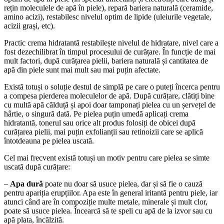
rețin moleculele de apă în piele), repară bariera naturală (ceramide,
amino acizi), restabilesc nivelul optim de lipide (uleiurile vegetale,
acizii grași, etc).
Practic crema hidratantă restabilește nivelul de hidratare, nivel care a
fost dezechilibrat în timpul procesului de curățare. În funcție de mai
mult factori, după curățarea pielii, bariera naturală și cantitatea de
apă din piele sunt mai mult sau mai puțin afectate.
Există totuși o soluție destul de simplă pe care o puteți încerca pentru
a compesa pierderea moleculelor de apă. După curățare, clătiți bine
cu multă apă călduță și apoi doar tamponați pielea cu un șervețel de
hârtie, o singură dată. Pe pielea puțin umedă aplicați crema
hidratantă, tonerul sau orice alt produs folosiți de obicei după
curățarea pielii, mai puțin exfolianții sau retinoizii care se aplică
întotdeauna pe pielea uscată.
Cel mai frecvent există totuși un motiv pentru care pielea se simte
uscată după curățare:
–
Apa dură
poate nu doar să usuce pielea, dar și să fie o cauză
pentru apariția erupțiilor. Apa este în general iritantă pentru piele, iar
atunci când are în compoziție multe metale, minerale și mult clor,
poate să usuce pielea. Încearcă să te speli cu apă de la izvor sau cu
apă plata, încălzită.