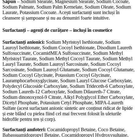
Săpun
– Sodium Stearate, Magnesium Stearate, Sodium Cocoate,
Sodium Palmate, Sodium Palm Kernelate, Sodium Oleate, Sodium
Laurate, Potassium Cocoate. Acești surfactanți sunt incluși în
cleansere și șampoane și nu au denumiri foarte intuitive.
Surfactanți – agenți de curățare – incluși în cosmetice
Surfactanți anionici:
Sodium Myristoyl Isethionate, Sodium
Lauroyl Isethionate, Sodium Cocoyl Isethionate, Disodium Laureth
Sulfosuccinate, CocamidMEA Sulfosuccinate, Sodium Methyl
Myristoyl Taurate, Sodium Methyl Cocoyl Taurate, Sodium Methyl
Lauryl Taurate, Sodium Lauroyl Sarcosinate, Sodium Cocoyl
Sarcosinate, Sodium Lauroyl Glutamate, Sodium Cocoyl Glutamate,
Sodium Cocoyl Glycinate, Potassium Cocoyl Glycinate,
Lauramphocarboxyglycinate, Sodium Lauryl Glucose Carboxylate,
Polydecyl Glucoside Carboxylate, Sodium Trideceth-6 Carboxylate,
Sodium Laureth-12 Carboxylate, Sodium Dilaureth-7 Citrate,
Sodium dinonoxynol-9 Citrate, Alkyl Polyglycol Ether Carboxylate,
Dicetyl Phosphate, Potassium Cetyl Phosphate, MIPA-Laureth
Sulfate (acest surfactant anionic sintetic are conținut ridicat de lipide
și este blând cu pielea fiind cel mai frecvent folosit în uleiurile
hidrofile pentru ten și corp).
Surfactanți amfoteri:
Cocamidopropyl Betaine, Coco Betaine,
Babassuamidopropyl Betaine, Cocamidopropyl Hydroxysultaine,