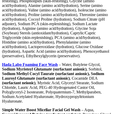
restoring), Phospholipids (skin-restoring), Glycine (amino
acid/hydration), Alanine (amino acid/hydration), Serine (amino
acid/hydration), Valine (amino acid/hydration), Isoleucine (amino
acid/hydration), Proline (amino acid/hydration), Threonine (amino
acid/hydration), Cocoyl Proline (hydration), Sodium Citrate (pH
adjuster), Sodium PCA (skin-replenishing), Sodium Lactate
(hydration), Arginine (amino acid/hydration), Glycine Soja
(Soybean) Sterols (antioxidant/hydration), Caprylic/Capric
Triglyceride (skin-replenishing), PCA (amino acid/hydration),
Histidine (amino acid/hydration), Phenylalanine (amino
acid/hydration), Lactoperoxidase (hydration), Glucose Oxidase
(hydration), Aspartic Acid (amino acid/hydration), Phenoxyethanol
(preservative), Ethylhexylglycerin (preservative).
Hada Labo Foaming Face Wash
– Water, Butylene Glycol,
Sodium Myristoyl Glutamate (surfactant anionic)
, Sorbitol,
Sodium Methyl Cocyl Taurate (surfactant anionic), Sodium
Lauroyl Glutamate (surfactant anionic)
, Cocamide DEA
(surfactant neionic)
, Myristic Acid, Glyceryl Stearate, Sodium
Chloride, Lauric Acid, PEG-40 Hydrogenated Castor Oil,
Polyglyceryl-2 Isostearate, Polyquaternium-7, Methylparaben,
Sodium Acetylated Hyaluronate, Hydroxypropyltrionium
Hyaluronate.
Simple Water Boost Micellar Facial Gel Wash
– Aqua,