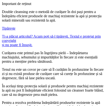
Important de reținut
Double cleansing este o metodă de curățare în doi pași pentru a
îndepărta eficient produsele de machiaj rezistente la apă și protecția
solară minerală sau rezistentă la apă.
Tipărește
Ți-a plăcut articolul? Acum poți să-l tipărești. Textul e protejat prin
copyright
și nu poate fi însușit.
Curățarea este primul pas în îngrijirea pielii – îndepărtarea
machiajului, sebumului și impurităților în fiecare zi este esențială
pentru a menține pielea sănătoasă.
Tenul nu este un covor pe care să îl curățăm în profunzime în fiecare
zi și nu există produse de curățare care să curețe în profunzime și să
degreseze, fără să lase pielea uscată.
În același timp protecția solară și produsele pentru machiaj rezistente
la apă nu pot fi îndepărtate eficient folosind un cleanser foarte blând,
care să nu degreseze prea mult pielea.
Pentru a rezolva problema îndepărtării produselor rezistente la apă