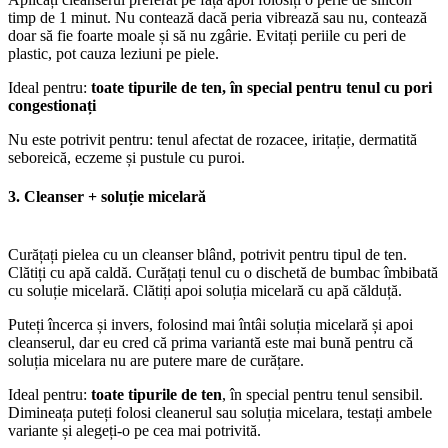
timp de 1 minut. Nu contează dacă peria vibrează sau nu, contează
doar să fie foarte moale și să nu zgârie. Evitați periile cu peri de
plastic, pot cauza leziuni pe piele.
Ideal pentru:
toate tipurile de ten, în special pentru tenul cu pori
congestionați
Nu este potrivit pentru: tenul afectat de rozacee, iritație, dermatită
seboreică, eczeme și pustule cu puroi.
3. Cleanser + soluție micelară
Curățați pielea cu un cleanser blând, potrivit pentru tipul de ten.
Clătiți cu apă caldă. Curățați tenul cu o dischetă de bumbac îmbibată
cu soluție micelară. Clătiți apoi soluția micelară cu apă călduță.
Puteți încerca și invers, folosind mai întâi soluția micelară și apoi
cleanserul, dar eu cred că prima variantă este mai bună pentru că
soluția micelara nu are putere mare de curățare.
Ideal pentru:
toate tipurile de ten
, în special pentru tenul sensibil.
Dimineața puteți folosi cleanerul sau soluția micelara, testați ambele
variante și alegeți-o pe cea mai potrivită.