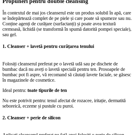
Propuneri pentru double cleansing
În contextul de mai jos cleanserul este un produs solubil în apă, care
se îndepărtează complet de pe piele și care poate să spumeze sau nu.
Conține agenți de curățare (surfactanți) și poate avea textură
cremoasă, lichidă (se transformă în spumă datorită pompei speciale),
sau gel.
1. Cleanser + lavetă pentru curățarea tenului
Folosiți cleanserul preferat pe o lavetă udă sau pe dischete de
bumbac dacă nu aveți o lavetă specială pentru ten. Prosoapele de
bumbac pot fi aspre, vă recomand să căutați lavete faciale, se găsesc
în magazinele de cosmetice.
Ideal pentru:
toate tipurile de ten
Nu este potrivit pentru: tenul afectat de rozacee, iritație, dermatită
seboreică, eczeme și pustule cu puroi.
2. Cleanser + perie de silicon
Aplicați cleanserul preferat pe față apoi folosiți o perie de silicon