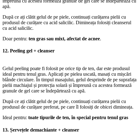
împreună cu acestea formează granule de gel care se îndepărtează cu
apă.
După ce ați clătit gelul de pe piele, continuați curățarea pielii cu
produsul de curățare cu acid salicilic. Dimineața folosiți cleanserul
cu acid salicilic.
Doar pentru:
ten gras sau mixt, afectat de acnee
.
12. Peeling gel + cleanser
Gelul peeling poate fi folosit pe orice tip de ten, dar este produsul
ideal pentru tenul gras. Aplicați pe pielea uscată, masați cu mișcări
blânde circulare. În timpul masajului, gelul desprinde de pe suprafața
pielii machiajul și protecția solară și împreună cu acestea formează
granule de gel care se îndepărtează cu apă.
După ce ați clătit gelul de pe piele, continuați curățarea pielii cu
produsul de curățare preferat, pe care îl folosiți de obicei dimineața.
Ideal pentru:
toate tipurile de ten, în special pentru tenul gras
13. Șervețele demachiante + cleanser