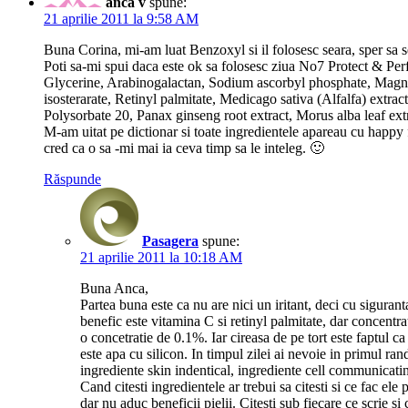
anca v
spune:
21 aprilie 2011 la 9:58 AM
Buna Corina, mi-am luat Benzoxyl si il folosesc seara, sper sa se
Poti sa-mi spui daca este ok sa folosesc ziua No7 Protect & P
Glycerine, Arabinogalactan, Sodium ascorbyl phosphate, Mag
isosterarate, Retinyl palmitate, Medicago sativa (Alfalfa) ext
Polysorbate 20, Panax ginseng root extract, Morus alba leaf ext
M-am uitat pe dictionar si toate ingredientele apareau cu happy 
cred ca o sa -mi mai ia ceva timp sa le inteleg. 🙂
Răspunde
Pasagera
spune:
21 aprilie 2011 la 10:18 AM
Buna Anca,
Partea buna este ca nu are nici un iritant, deci cu sigurant
benefic este vitamina C si retinyl palmitate, dar concentrat
o concetratie de 0.1%. Iar cireasa de pe tort este faptul ca 
este apa cu silicon. In timpul zilei ai nevoie in primul ran
ingrediente skin indentical, ingrediente cell communicating
Cand citesti ingredientele ar trebui sa citesti si ce fac ele
dar nu aduc beneficii pielii. Citesti sub fiecare ce scrie s