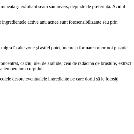
imineaţa şi exfoliant seara sau invers, depinde de preferinţă. Acidul
e ingredientele active anti acnee sunt fotosensibilizante sau prin
 migra în alte zone şi astfel puteţi încuraja formarea unor noi pustule.
oncentrat, calciu, ulei de arahide, ceai de rădăcină de brusture, extract
 la temperatura corpului.
ticolele despre eventualele ingrediente pe care doriți să le folosiți.