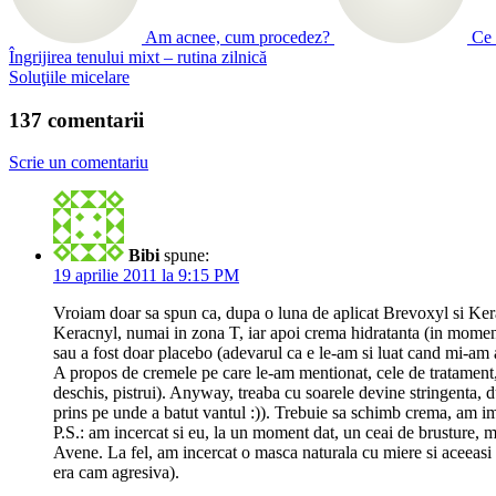
Am acnee, cum procedez?
Ce 
Îngrijirea tenului mixt – rutina zilnică
Soluţiile micelare
137 comentarii
Scrie un comentariu
Bibi
spune:
19 aprilie 2011 la 9:15 PM
Vroiam doar sa spun ca, dupa o luna de aplicat Brevoxyl si Kera
Keracnyl, numai in zona T, iar apoi crema hidratanta (in momentu
sau a fost doar placebo (adevarul ca e le-am si luat cand mi-am
A propos de cremele pe care le-am mentionat, cele de tratament, 
deschis, pistrui). Anyway, treaba cu soarele devine stringenta, d
prins pe unde a batut vantul :)). Trebuie sa schimb crema, am im
P.S.: am incercat si eu, la un moment dat, un ceai de brusture, m
Avene. La fel, am incercat o masca naturala cu miere si aceeasi 
era cam agresiva).