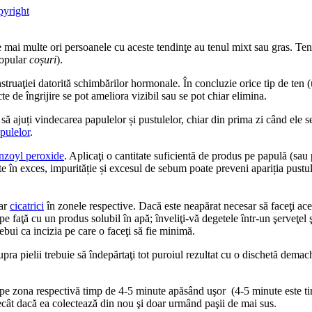
opyright
e mai multe ori persoanele cu aceste tendinţe au tenul mixt sau gras. Ten
popular
coșuri
).
ruaţiei datorită schimbărilor hormonale. În concluzie orice tip de ten (
cte de îngrijire se pot ameliora vizibil sau se pot chiar elimina.
 să ajuți vindecarea papulelor și pustulelor, chiar din prima zi când ele
pulelor
.
nzoyl peroxide
. Aplicaţi o cantitate suficientă de produs pe papulă (sa
în exces, impurităție și excesul de sebum poate preveni apariția pustulel
ar
cicatrici
în zonele respective. Dacă este neapărat necesar să faceţi acest
e faţă cu un produs solubil în apă; înveliţi-vă degetele într-un şerveţel ş
rebui ca incizia pe care o faceţi să fie minimă.
a pielii trebuie să îndepărtaţi tot puroiul rezultat cu o dischetă demachian
el pe zona respectivă timp de 4-5 minute apăsând uşor (4-5 minute este 
ecât dacă ea colectează din nou şi doar urmând paşii de mai sus.