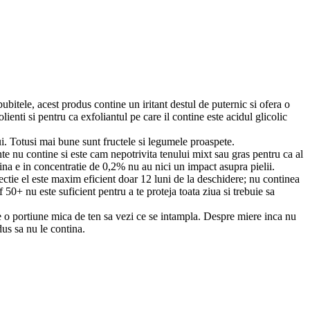
bitele, acest produs contine un iritant destul de puternic si ofera o
enti si pentru ca exfoliantul pe care il contine este acidul glicolic
ui. Totusi mai bune sunt fructele si legumele proaspete.
nte nu contine si este cam nepotrivita tenului mixt sau gras pentru ca al
amina e in concentratie de 0,2% nu au nici un impact asupra pielii.
tectie el este maxim eficient doar 12 luni de la deschidere; nu continea
 50+ nu este suficient pentru a te proteja toata ziua si trebuie sa
 pe o portiune mica de ten sa vezi ce se intampla. Despre miere inca nu
dus sa nu le contina.