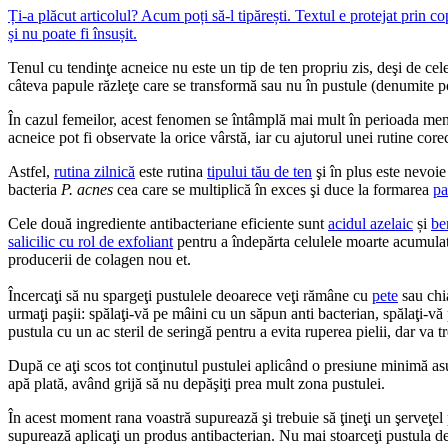
Ți-a plăcut articolul? Acum poți să-l tipărești. Textul e protejat prin c
și nu poate fi însușit.
Tenul cu tendinţe acneice nu este un tip de ten propriu zis, deşi de cel
câteva papule răzleţe care se transformă sau nu în pustule (denumite 
În cazul femeilor, acest fenomen se întâmplă mai mult în perioada menst
acneice pot fi observate la orice vârstă, iar cu ajutorul unei rutine core
Astfel,
rutina zilnică
este rutina
tipului tău de ten
şi în plus este nevoie
bacteria
P. acnes
cea care se multiplică în exces şi duce la formarea
pa
Cele două ingrediente antibacteriane eficiente sunt
acidul azelaic
și
be
salicilic cu rol de exfoliant
pentru a îndepărta celulele moarte acumulate 
producerii de colagen nou et.
Încercaţi să nu spargeţi pustulele deoarece veţi rămâne cu
pete
sau chi
urmaţi paşii: spălaţi-vă pe mâini cu un săpun anti bacterian, spălaţi-vă p
pustula cu un ac steril de seringă pentru a evita ruperea pielii, dar va t
După ce aţi scos tot conţinutul pustulei aplicând o presiune minimă asupr
apă plată, având grijă să nu depăşiţi prea mult zona pustulei.
În acest moment rana voastră supurează şi trebuie să ţineţi un şerveţ
supurează aplicaţi un produs antibacterian. Nu mai stoarceţi pustula d