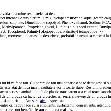
 vada si la mine rezultatele cat de curand.
erfect Intense Beauty Serum 30ml (Cyclopentasiloxane, aqua (water, eau
nesium sulphate, Dimethicone copolyol, Phenoxyethanol, Sodium PCA,
ract, Methylparaben, Propylene glycol, Lupinus albus seed extract, Buty
ract, Tocopherol, Palmityl ologopeptide, Palmitoyl tetrapeptide -7)
face, momentan doar asa le deosebesc, probabil ar trebui sa citesc si la
a nu iti va face rau. Cu parere de rau mai departe o sa te demagesc si o s
ia este atat de mica incat rezultatele vor fi foarte slabe. Restul ingredien
acest ser este ambalat in tub de plastic transparent asa ca ai toate sansele 
d de un produs cu factor de protectie, iar seara ai nevoie de un produs hi
 si anti iritanti. Am scris
aici
despre asta.
 pentru ca happy face au si emolientii, surfactantii, conservantii, agentii d
i cele care sunt benefice le-am enumerat mai sus.