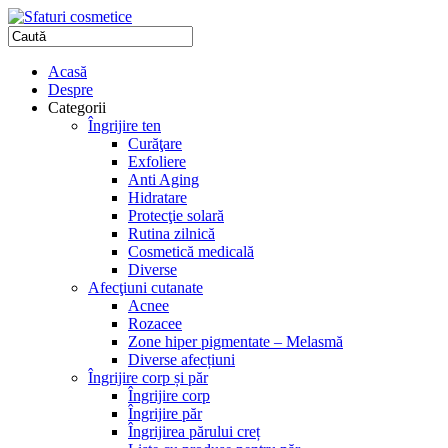
Acasă
Despre
Categorii
Îngrijire ten
Curăţare
Exfoliere
Anti Aging
Hidratare
Protecţie solară
Rutina zilnică
Cosmetică medicală
Diverse
Afecţiuni cutanate
Acnee
Rozacee
Zone hiper pigmentate – Melasmă
Diverse afecțiuni
Îngrijire corp și păr
Îngrijire corp
Îngrijire păr
Îngrijirea părului creț