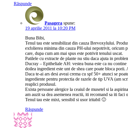
Răspunde
Pasagera
spune:
19 aprilie 2011 la 10:20 PM
Buna Bibi,
Tenul tau este sensibilizat din cauza Brevoxylului. Produsu
exfolierea minima din cauza PH-ului nepotrivit, oricum prod
care, dupa cum am mai spus este potrivit tenului uscat.
Patilele cu extracte de plante nu stiu daca ajuta in probl
Ducray – Epitheliale AH: vestea buna este ca nu contine iri
doilea ingredient este unt de shea care poate bloca porii. A
Daca te-ai ars desi aveai crema cu spf 50+ atunci se poate 
ingrediente pentru protectia de razele de tip UVA (am scr
reaplici produsul.
Exista persoane alergice la ceaiul de musetel si la aspirin
am auzit sa dea asemenea reactii, iti recomand sa iti faci o 
Tenul tau este mixt, sensibil si usor iritabil 🙂
Răspunde