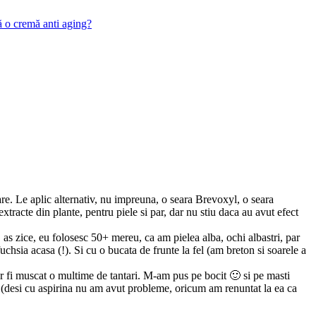
ă o cremă anti aging?
e. Le aplic alternativ, nu impreuna, o seara Brevoxyl, o seara
racte din plante, pentru piele si par, dar nu stiu daca au avut efect
as zice, eu folosesc 50+ mereu, ca am pielea alba, ochi albastri, par
chsia acasa (!). Si cu o bucata de frunte la fel (am breton si soarele a
ar fi muscat o multime de tantari. M-am pus pe bocit 🙂 si pe masti
va (desi cu aspirina nu am avut probleme, oricum am renuntat la ea ca