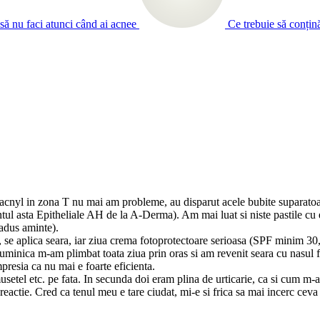
să nu faci atunci când ai acnee
Ce trebuie să conțin
cnyl in zona T nu mai am probleme, au disparut acele bubite suparatoar
l asta Epitheliale AH de la A-Derma). Am mai luat si niste pastile cu ext
 adus aminte).
se aplica seara, iar ziua crema fotoprotectoare serioasa (SPF minim 30, 
uminica m-am plimbat toata ziua prin oras si am revenit seara cu nasul fu
presia ca nu mai e foarte eficienta.
usetel etc. pe fata. In secunda doi eram plina de urticarie, ca si cum m-
reactie. Cred ca tenul meu e tare ciudat, mi-e si frica sa mai incerc ce