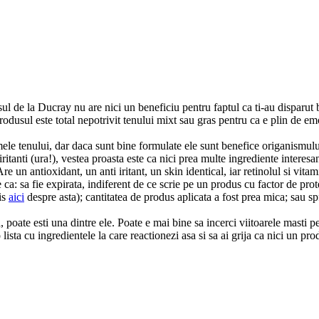
l de la Ducray nu are nici un beneficiu pentru faptul ca ti-au disparut bu
usul este total nepotrivit tenului mixt sau gras pentru ca e plin de emoli
emele tenului, dar daca sunt bine formulate ele sunt benefice origanismul
tanti (ura!), vestea proasta este ca nici prea multe ingrediente interesa
re un antioxidant, un anti iritant, un skin identical, iar retinolul si vit
ca: sa fie expirata, indiferent de ce scrie pe un produs cu factor de pro
is
aici
despre asta); cantitatea de produs aplicata a fost prea mica; sau spf
a, poate esti una dintre ele. Poate e mai bine sa incerci viitoarele masti
lista cu ingredientele la care reactionezi asa si sa ai grija ca nici un pro