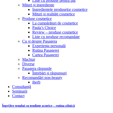
Liste cu produse pentru păr
Mituri și ingrediente
Ingredientele produselor cosmetice
Mituri şi realităţi cosmetice
Produse cosmetice
La cumpărături de cosmetice
Paula’s Choice
Review – produse cosmetice
Liste cu produse recomandate
Cu și despre Pasagera
Experienţa personală
Rutina Pasagerei
Cartea Pasagerei
Machiaj
Diverse
Pasagera răspunde
Întrebări și răspunsuri
Recomandări non-beauty
iherb
Consultanță
Seminarii
Contact
Îngrijire tenului cu tendinţe acneice – rutina zilnică