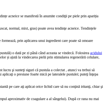
dințe acneice se manifestă în anumite condiţii pe piele prin apariția
uscat, normal, mixt, gras) poate avea tendinţe acneice. Tendințele
 se formează, prin aplicarea unui ingredient care poate să omoare
u pustulă) o dată pe zi până când aceasta se vindecă. Folosirea
acidului
or și ajută la vindecarea pielii prin stimularea regenerării celulare,
 lucru şi sunteţi siguri că pustula a colectat , atunci va trebui să
i aplicaţi o presiune foarte mică pe lateralele pustulei; puteţi înţepa
tă pe care aţi aplicat orice lichid care să nu conţină iritanţi, chiar şi
timpul aproximativ de coagulare a al sângelui). După ce rana nu mai