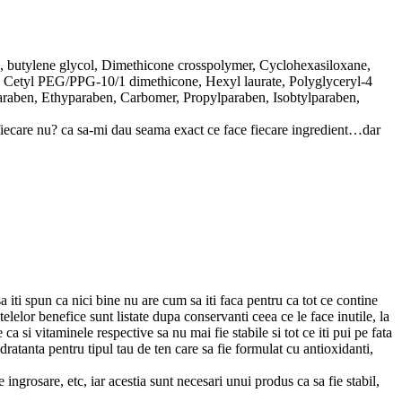
), butylene glycol, Dimethicone crosspolymer, Cyclohexasiloxane,
 Cetyl PEG/PPG-10/1 dimethicone, Hexyl laurate, Polyglyceryl-4
lparaben, Ethyparaben, Carbomer, Propylparaben, Isobtylparaben,
 fiecare nu? ca sa-mi dau seama exact ce face fiecare ingredient…dar
a iti spun ca nici bine nu are cum sa iti faca pentru ca tot ce contine
telelor benefice sunt listate dupa conservanti ceea ce le face inutile, la
ca si vitaminele respective sa nu mai fie stabile si tot ce iti pui pe fata
dratanta pentru tipul tau de ten care sa fie formulat cu antioxidanti,
e ingrosare, etc, iar acestia sunt necesari unui produs ca sa fie stabil,