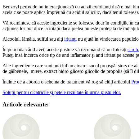
Benzoyl peroxide nu interacţionează cu acizii exfolianţi însă e mai bin
azelaic se poate aplica împreună cu acidul salicilic, dacă tenul tolerea
Vă reamintesc că aceste ingrediente se folosesc doar în condiţiile în c
acțiunea lor pot duce la iritații dacă pielea nu este protejată de radiațiil
Alcoolul, lămâia, sulful sau alţi
iritanţi
nu ajută în vindecarea papulelor
În perioada când aveţi aceste pustule vă recomand să nu folosiţi
scrub-
Puteţi însă încerca orice tip de anti inflamator şi anti iritant pe aceste 
Alte ingrediente care sunt anti inflamatoare: sucul proaspăt stors de alo
de gălbenele, miere, extract hidro-glicero-glicolic de propolis (să îl dil
Înainte de a aborda o schema de tratament vă rog să citiți articolul
Prod
Soluţii pentru cicatricile şi petele rezultate în urma pustulelor.
Articole relevante: