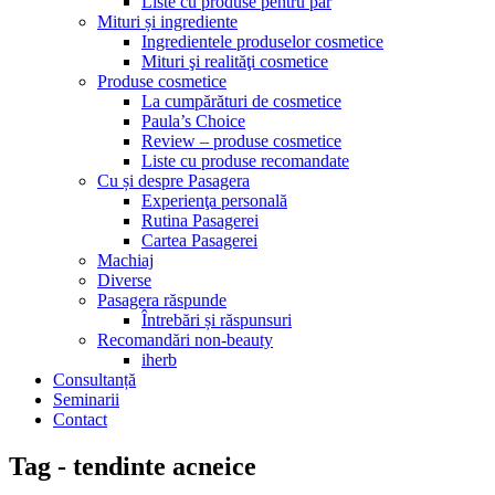
Liste cu produse pentru păr
Mituri și ingrediente
Ingredientele produselor cosmetice
Mituri şi realităţi cosmetice
Produse cosmetice
La cumpărături de cosmetice
Paula’s Choice
Review – produse cosmetice
Liste cu produse recomandate
Cu și despre Pasagera
Experienţa personală
Rutina Pasagerei
Cartea Pasagerei
Machiaj
Diverse
Pasagera răspunde
Întrebări și răspunsuri
Recomandări non-beauty
iherb
Consultanță
Seminarii
Contact
Tag - tendinte acneice