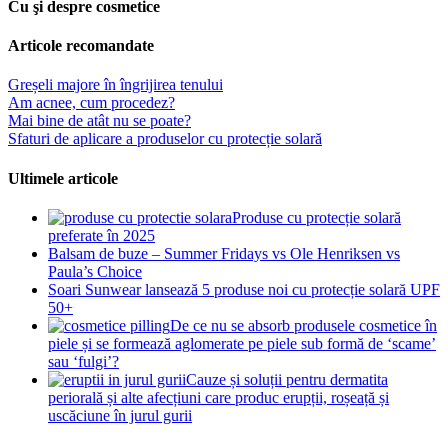
Cu şi despre cosmetice
Articole recomandate
Greșeli majore în îngrijirea tenului
Am acnee, cum procedez?
Mai bine de atât nu se poate?
Sfaturi de aplicare a produselor cu protecție solară
Ultimele articole
Produse cu protecție solară
preferate în 2025
Balsam de buze – Summer Fridays vs Ole Henriksen vs
Paula’s Choice
Soari Sunwear lansează 5 produse noi cu protecție solară UPF
50+
De ce nu se absorb produsele cosmetice în
piele și se formează aglomerate pe piele sub formă de ‘scame’
sau ‘fulgi’?
Cauze și soluții pentru dermatita
periorală și alte afecțiuni care produc erupții, roșeață și
uscăciune în jurul gurii