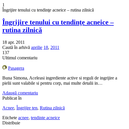
1
Îngrijire tenului cu tendinţe acneice – rutina zilnică
Îngrijire tenului cu tendinţe acneice –
rutina zilnică
18 apr. 2011
Caută în arhivă
aprilie
18
,
2011
137
Ultimul comentariu
Pasagera
Buna Simona, Aceleasi ingrediente active si reguli de ingrijire a
pielii sunt valabile si pentru corp, mai multe detalii in…
Adaugă comentariu
Publicat în
Acnee
,
Îngrijire ten
,
Rutina zilnică
Etichete
acnee
,
tendinte acneice
Distribuie