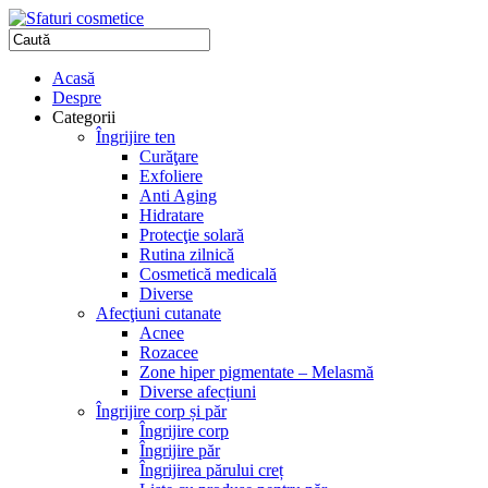
Acasă
Despre
Categorii
Îngrijire ten
Curăţare
Exfoliere
Anti Aging
Hidratare
Protecţie solară
Rutina zilnică
Cosmetică medicală
Diverse
Afecţiuni cutanate
Acnee
Rozacee
Zone hiper pigmentate – Melasmă
Diverse afecțiuni
Îngrijire corp și păr
Îngrijire corp
Îngrijire păr
Îngrijirea părului creț