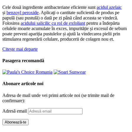
Cele două ingrediente antibacteriane eficiente sunt
acidul azelaic
și
benzoyl peroxide
. Aplicaţi o cantitate suficientă de produs pe
papulă (sau pustulă) o dată pe zi până când aceasta se vindecă.
Folosirea
acidului salicilic cu rol de exfoliant
pentru a îndepărta
celulele moarte acumulate în exces, impurităție și excesul de sebum
poate preveni apariția pustulelor și ajută la vindecarea pielii prin
stimularea regenerării celulare, producerii de colagen nou et.
Citește mai departe
Pasagera recomandă
Abonare articole noi
Adresa de mail unde vei primi articole noi (se trimite mail de
confirmare):
Adresă email
Abonează-te