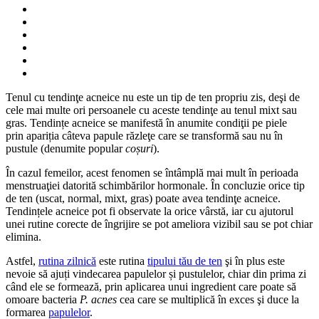
Tenul cu tendinţe acneice nu este un tip de ten propriu zis, deşi de
cele mai multe ori persoanele cu aceste tendinţe au tenul mixt sau
gras. Tendințe acneice se manifestă în anumite condiţii pe piele
prin apariția câteva papule răzleţe care se transformă sau nu în
pustule (denumite popular
coșuri
).
În cazul femeilor, acest fenomen se întâmplă mai mult în perioada
menstruaţiei datorită schimbărilor hormonale. În concluzie orice tip
de ten (uscat, normal, mixt, gras) poate avea tendinţe acneice.
Tendințele acneice pot fi observate la orice vârstă, iar cu ajutorul
unei rutine corecte de îngrijire se pot ameliora vizibil sau se pot chiar
elimina.
Astfel,
rutina zilnică
este rutina
tipului tău de ten
şi în plus este
nevoie să ajuți vindecarea papulelor și pustulelor, chiar din prima zi
când ele se formează, prin aplicarea unui ingredient care poate să
omoare bacteria
P. acnes
cea care se multiplică în exces şi duce la
formarea
papulelor
.