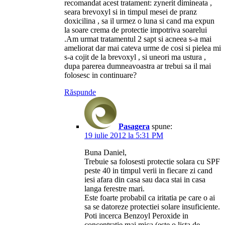
recomandat acest tratament: zynerit dimineata ,
seara brevoxyl si in timpul mesei de pranz
doxicilina , sa il urmez o luna si cand ma expun
la soare crema de protectie impotriva soarelui
.Am urmat tratamentul 2 sapt si acneea s-a mai
ameliorat dar mai cateva urme de cosi si pielea mi
s-a cojit de la brevoxyl , si uneori ma ustura ,
dupa parerea dumneavoastra ar trebui sa il mai
folosesc in continuare?
Răspunde
Pasagera
spune:
19 iulie 2012 la 5:31 PM
Buna Daniel,
Trebuie sa folosesti protectie solara cu SPF
peste 40 in timpul verii in fiecare zi cand
iesi afara din casa sau daca stai in casa
langa ferestre mari.
Este foarte probabil ca iritatia pe care o ai
sa se datoreze protectiei solare insuficiente.
Poti incerca Benzoyl Peroxide in
concentratie mai mica (este o lista de