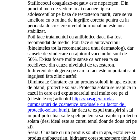
Stafilococul coagulazo-negativ este nepatogen. Din
punctul meu de vedere tu ai o acnee tipica
adolescentilor pe baza de testosteron marit, care se va
ameliora cu o rutina de ingrijire corecta pentru ca in
perioada de crestere nivelul hormonal nu este inca
stabilizat.
Poti face tratamentul cu antibiotice daca ti-a fost
recomandat de medic. Poti face si autovaccinul
(bineinteles tot la recomandarea unui dermatolog), dar
sansele de vindecare cu ajutorul vaccinului sunt de
50%. Exista foarte multe sanse ca acneea ta sa
recidiveze din cauza nivelului de testosteron.
Indiferent de alegerea pe care o faci este important sa iti
ingrijesti fata zilnic astfel:
Dimineata: Curatare cu un produs solubil in apa extrem
de bland, protectie solara. Protectia solara se reaplica in
cazul in care esti expus soarelui mai multe ore pe zi
(citeste te rog articolul
https://pasagera.ro/la-
cumparaturi-de-cosmetice-produsele-cu-factor-de-
protectie-solara.html
), iar daca te expui transpiri si stai
in praf poti chiar sa te speli pe ten si sa reaplici protectia
solara (desi ideal este sa cureti tenul doar de doua ori pe
zi).
Seara: Curatare cu un produs solubi in apa, exfoliere si
produs antibacterian, hidratare corespunzatoare tipul de