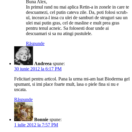
Buna Alex,
In primul rand nu mai aplica Retin-a in zonele in care te
descuamezi, cel putin cateva zile. Da, poti folosi scrub-
ul, incearca-l insa cu ulei de samburi de struguri sau un
ulei mai putin gras, cel de masline e mult prea gras
pentru tenul acneic. Sa folosesti doar unde ai
descuamari si sa nu atingi pustulele.
Răspunde
Andreea
spune:
30 iunie 2012 la 6:17 PM
Felicitari pentru articol. Pana la urma mi-am luat Bioderma gel
spumant, si imi place foarte mult, lasa o piele fina si nu e
uscata.
Răspunde
Bonnie
spune:
1 iulie 2012 la 7:57 PM