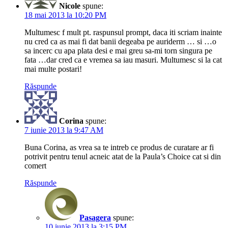
Nicole
spune:
18 mai 2013 la 10:20 PM
Multumesc f mult pt. raspunsul prompt, daca iti scriam inainte
nu cred ca as mai fi dat banii degeaba pe auriderm … si …o
sa incerc cu apa plata desi e mai greu sa-mi torn singura pe
fata …dar cred ca e vremea sa iau masuri. Multumesc si la cat
mai multe postari!
Răspunde
Corina
spune:
7 iunie 2013 la 9:47 AM
Buna Corina, as vrea sa te intreb ce produs de curatare ar fi
potrivit pentru tenul acneic atat de la Paula’s Choice cat si din
comert
Răspunde
Pasagera
spune:
10 iunie 2013 la 3:15 PM