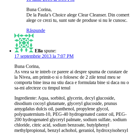
Buna Corina,
De la Paula’s Choice alege Clear Cleanser. Din comert
alege ce crezi tu, sunt sute de produse si nu le cunosc.
Răspunde
Ella
spune:
17 septembrie 2013 la 7:07 PM
Buna Corina,
As vrea sa te intreb ce parere ai despre spuma de curatare de
la Nivea, am primit-o si o folosesc de 2 zile tenul meu se
comporta bine insa nu stiu daca e formulata bine si daca nu o
sa-mi afecteze cu timpul tenul
Ingrediente: Aqua, sorbitol, glycerin, decyl glucoside,
disodium cocoyl glutamate, glyceryl glucoside, prunus
amygdalus dulcis oil, panthenol, propylene glycol,
polyquaternium-10, PEG-40 hydrogenated castor oil, PEG-
200 hydrogenated glyceryl palmate, sodium sulfate, sodium
chloride, citric acid, sodium benzoate, butylphenyl
methylpropional, benzyl achohol, geraniol, hydroxyisohexyl