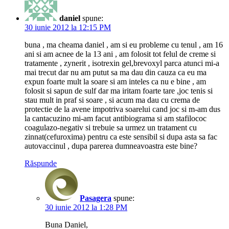
daniel
spune:
30 iunie 2012 la 12:15 PM
buna , ma cheama daniel , am si eu probleme cu tenul , am 16
ani si am acnee de la 13 ani , am folosit tot felul de creme si
tratamente , zynerit , isotrexin gel,brevoxyl parca atunci mi-a
mai trecut dar nu am putut sa ma dau din cauza ca eu ma
expun foarte mult la soare si am inteles ca nu e bine , am
folosit si sapun de sulf dar ma iritam foarte tare ,joc tenis si
stau mult in praf si soare , si acum ma dau cu crema de
protectie de la avene impotriva soarelui cand joc si m-am dus
la cantacuzino mi-am facut antibiograma si am stafilococ
coagulazo-negativ si trebuie sa urmez un tratament cu
zinnat(cefuroxima) pentru ca este sensibil si dupa asta sa fac
autovaccinul , dupa parerea dumneavoastra este bine?
Răspunde
Pasagera
spune:
30 iunie 2012 la 1:28 PM
Buna Daniel,