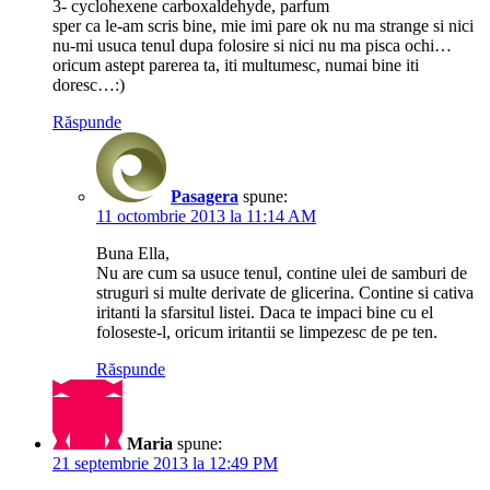
3- cyclohexene carboxaldehyde, parfum
sper ca le-am scris bine, mie imi pare ok nu ma strange si nici
nu-mi usuca tenul dupa folosire si nici nu ma pisca ochi…
oricum astept parerea ta, iti multumesc, numai bine iti
doresc…:)
Răspunde
Pasagera
spune:
11 octombrie 2013 la 11:14 AM
Buna Ella,
Nu are cum sa usuce tenul, contine ulei de samburi de
struguri si multe derivate de glicerina. Contine si cativa
iritanti la sfarsitul listei. Daca te impaci bine cu el
foloseste-l, oricum iritantii se limpezesc de pe ten.
Răspunde
Maria
spune:
21 septembrie 2013 la 12:49 PM