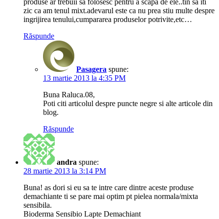
produse ar trebuii sa folosesc pentru a scapa de ele..tin sa iti
zic ca am tenul mixt.adevarul este ca nu prea stiu multe despre
ingrijirea tenului,cumpararea produselor potrivite,etc…
Răspunde
Pasagera
spune:
13 martie 2013 la 4:35 PM
Buna Raluca.08,
Poti citi articolul despre puncte negre si alte articole din
blog.
Răspunde
andra
spune:
28 martie 2013 la 3:14 PM
Buna! as dori si eu sa te intre care dintre aceste produse
demachiante ti se pare mai optim pt pielea normala/mixta
sensibila.
Bioderma Sensibio Lapte Demachiant