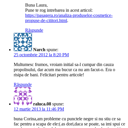
Buna Laura,
Pune te rog intrebarea in acest articol:
https://pasagera.ro/analiza-produselor-cosmetice-
propuse-de-cititori.html
.
Răspunde
Narch
spune:
25 octombrie 2012 la 8:20 PM
Multumesc frumos, vroiam initial sa-l cumpar din cauza
propolisului, dar acum ma bucur ca nu am facut-o. Era o
risipa de bani. Felicitari pentru articole!
Răspunde
raluca.08
spune:
12 martie 2013 la 11:46 PM
buna Corina,am probleme cu punctele negre si nu stiu ce sa
fac pentru a scapa de ele:(.as dori,daca se poate, sa imi spui ce