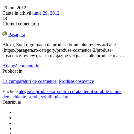
29 iun. 2012
Caută în arhivă
iunie
29
,
2012
49
Ultimul comentariu
Pasagera
Alexa, Sunt o gramada de produse bune, uite review-uri aici
(https://pasagera.ro/category/produse-cosmetice-2/produse-
cosmetice-review), iar in magazine vei gasi si alte produse mai…
Adaugă comentariu
Publicat în
La cumpărături de cosmetice
,
Produse cosmetice
Etichete
alegerea produselor pentru curatat tenul solubile in apa
,
demachiante
,
scrub
,
solutii micelare
Distribuie