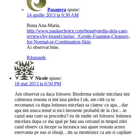
Pasagera
spune:
14 aprilie 2013 la 9:30 AM
Buna Ana-Maria,
http://www.paulaschoice.com/beautypedia-skin-care-
reviews/by-brand/clarins/_/Gentle-Foaming-Cleanser-
for-Normal-or-Combination-Skin
.
Ai observat bine.
Răspunde
Nicole
spune:
18 mai 2013 la 6:50 PM
Am observat ca daca folosesc Bioderma solutie micelara imi
calmeaza roseata si imi lasa pielea f ok, am citit ca tu
recomanzi ca dupa lotiunea micelara sa clatesc cu apa…dar
apa imi usuca tenul si mi-l inroseste probabil de la clor…in
cazul asta cum sa procedez? eu de multe ori folosesc lotiunea
micelara dupa ce ma spal pe fata sau oricand in timpul zilei
cand observ ca incepe sa luceasca sau apare roseata aceea
enervanta pe nas si obraji…tin sa mentionez ca am si capilare