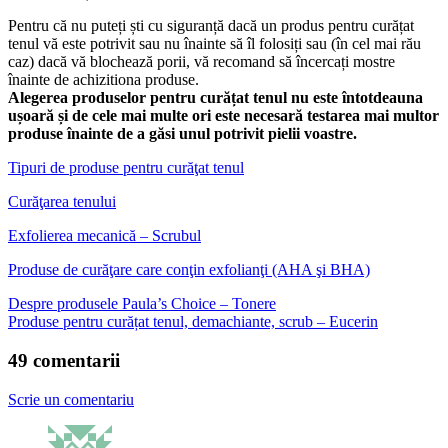
Pentru că nu puteți ști cu siguranță dacă un produs pentru curățat
tenul vă este potrivit sau nu înainte să îl folosiți sau (în cel mai rău
caz) dacă vă blochează porii, vă recomand să încercați mostre
înainte de achizitiona produse.
Alegerea produselor pentru curățat tenul nu este întotdeauna
ușoară și de cele mai multe ori este necesară testarea mai multor
produse înainte de a găsi unul potrivit pielii voastre.
Tipuri de produse pentru curăţat tenul
Curăţarea tenului
Exfolierea mecanică – Scrubul
Produse de curăţare care conţin exfolianţi (AHA şi BHA)
Despre produsele Paula’s Choice – Tonere
Produse pentru curățat tenul, demachiante, scrub – Eucerin
49 comentarii
Scrie un comentariu