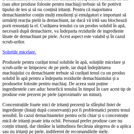
(sau altor produse folosite pentru machiaj) trebuie să fie potrivit
tipului de ten și să nu conțină iritanți. Pentru că majoritatea
demachiantelor conțin mulți emolienți și emulgatori e important să
urmăriți reacția pielii la demachiant, iar dacă vă irită sau blochează
porii renunțați la el. Curățarea tenului cu un produs solubil în apă,
necesară după demachiere, va îndeparta rezidurile de ingrediente
lăsate de demachiant pe piele. Acest aspect este valabil și în cazul
scrub-urilor.
Soluțiile micelare.
Produsele pentru curățat tenul solubile în apă, soluțiile micelare și
scrub-urile se limpezesc de pe piele, iar după îndepărtarea
machiajului cu demachiante trebuie să curățati tenul cu un produs
solubil în apă pentru a îndeparta rezidurile demachiantului și a
produselor folosite pentru machiaj. De aceea sunt puține
ingredientele care aduc beneficii tenului în timpul în care acest tip de
produse este prezent pe piele (aproximativ un minut).
Concentrațiile foarte mici de iritanți prezenți la sfârșitul listei de
ingrediente (listați după conservanți) pot fi problematici pentru tenul
sensibil. În cazul demachiantelor pentru ochi chiar și o concentrație
mică de iritanți poate irita ochii. Personal prefer produse care nu
conțin iritanți, dar rămâne la latitudinea fiecăruia alegerea de a aplica
sau nu iritanți pe piele, indiferent de recomandările mele.