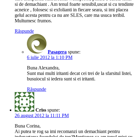
si de demachiant . Am tenul foarte sensibil,uscat si cu tendinte
acneice , folosesc si exfolianti in fiecare seara, si imi placea
gelul acesta pentru ca nu are SLES, care ma usuca teribil.
Multumesc frumos.
Răspunde
Pasagera
spune:
6 iulie 2012 la 1:10 PM
Buna Alexandra,
Sunt mai multi iritanti decat cei trei de la sfarsitul listei,
busuiocul si iedera sunt si ei iritanti.
Răspunde
Criss
spune:
26 august 2012 la 11:11 PM
Buna Corina,
Ai putea te rog sa imi recomanzi un demachiant pentru
indepartarea foundului de ten?Mentionez ca am tenul mixt cu