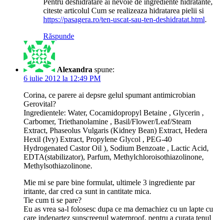
Pentru deshidratare ai nevoie de ingrediente hidratante,
citeste articolul Cum se realizeaza hidratarea pielii si
https://pasagera.ro/ten-uscat-sau-ten-deshidratat.html
.
Răspunde
Alexandra
spune:
6 iulie 2012 la 12:49 PM
Corina, ce parere ai depsre gelul spumant antimicrobian
Gerovital?
Ingredientele: Water, Cocamidopropyl Betaine , Glycerin ,
Carbomer, Triethanolamine , Basil/Flower/Leaf/Steam
Extract, Phaseolus Vulgaris (Kidney Bean) Extract, Hedera
Hexil (Ivy) Extract, Propylene Glycol , PEG-40
Hydrogenated Castor Oil ), Sodium Benzoate , Lactic Acid,
EDTA(stabilizator), Parfum, Methylchloroisothiazolinone,
Methylsothiazolinone.
Mie mi se pare bine formulat, ultimele 3 ingrediente par
iritante, dar cred ca sunt in cantitate mica.
Tie cum ti se pare?
Eu as vrea sa-l folosesc dupa ce ma demachiez cu un lapte cu
care indepartez sunscreenul waterproof, pentru a curata tenul