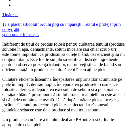
Tipărește
Ți-a plăcut articolul? Acum poți să-l tipărești. Textul e protejat prin
copyright
și nu poate fi însușit.
Indiferent de tipul de produs folosit pentru curățarea tenului (produse
solubile în apă, demachiante, soluții micelare sau chiar scrub-uri)
este foarte important ca produsul să curețe blând, dar eficient și să nu
conțină iritanți. Este foarte simplu să verificați lista de ingrediente
pentru a observa prezența iritanților, dar nu veți ști cât de blând sau
eficient curață un produs decât după ce îl încercați pe piele.
Curățare eficientă înseamnă îndepărtarea impurităților acumulate pe
piele în timpul zilei sau nopții, îndepărtarea produselor cosmetice
folosite anterior, îndepărtarea excesului de sebum și a perspirației.
Curățare blândă presupune că stratul protector al pielii nu este afectat
și că pielea nu rămâne uscată. Dacă după curățare pielea lucește și
„scârțâie” stratul protector al pielii este afectat, iar răspunsul
glandelor sebacee este de a produce și mai mult sebum.
Un produs de curățare a tenului ideal are PH între 5 și 6, foarte
apropiat de cel al pielii.