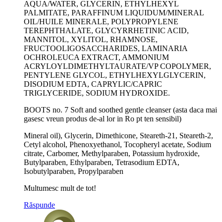
AQUA/WATER, GLYCERIN, ETHYLHEXYL
PALMITATE, PARAFFINUM LIQUIDUM/MINERAL
OIL/HUILE MINERALE, POLYPROPYLENE
TEREPHTHALATE, GLYCYRRHETINIC ACID,
MANNITOL, XYLITOL, RHAMNOSE,
FRUCTOOLIGOSACCHARIDES, LAMINARIA
OCHROLEUCA EXTRACT, AMMONIUM
ACRYLOYLDIMETHYLTAURATE/VP COPOLYMER,
PENTYLENE GLYCOL, ETHYLHEXYLGLYCERIN,
DISODIUM EDTA, CAPRYLIC/CAPRIC
TRIGLYCERIDE, SODIUM HYDROXIDE.
BOOTS no. 7 Soft and soothed gentle cleanser (asta daca mai
gasesc vreun produs de-al lor in Ro pt ten sensibil)
Mineral oil), Glycerin, Dimethicone, Steareth-21, Steareth-2,
Cetyl alcohol, Phenoxyethanol, Tocopheryl acetate, Sodium
citrate, Carbomer, Methylparaben, Potassium hydroxide,
Butylparaben, Ethylparaben, Tetrasodium EDTA,
Isobutylparaben, Propylparaben
Multumesc mult de tot!
Răspunde