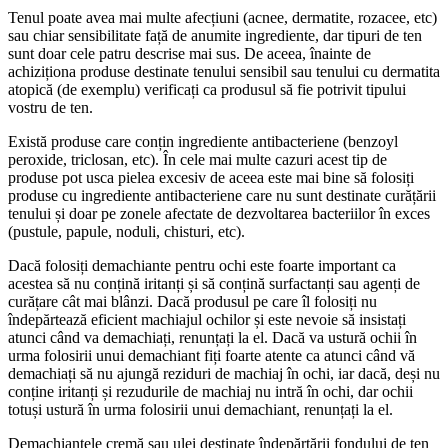
Tenul poate avea mai multe afecțiuni (acnee, dermatite, rozacee, etc)
sau chiar sensibilitate față de anumite ingrediente, dar tipuri de ten
sunt doar cele patru descrise mai sus. De aceea, înainte de
achiziționa produse destinate tenului sensibil sau tenului cu dermatita
atopică (de exemplu) verificați ca produsul să fie potrivit tipului
vostru de ten.
Există produse care conțin ingrediente antibacteriene (benzoyl
peroxide, triclosan, etc). În cele mai multe cazuri acest tip de
produse pot usca pielea excesiv de aceea este mai bine să folosiți
produse cu ingrediente antibacteriene care nu sunt destinate curățării
tenului și doar pe zonele afectate de dezvoltarea bacteriilor în exces
(pustule, papule, noduli, chisturi, etc).
Dacă folosiți demachiante pentru ochi este foarte important ca
acestea să nu conțină iritanți și să conțină surfactanți sau agenți de
curățare cât mai blânzi. Dacă produsul pe care îl folosiți nu
îndepărtează eficient machiajul ochilor și este nevoie să insistați
atunci când va demachiați, renunțați la el. Dacă va ustură ochii în
urma folosirii unui demachiant fiți foarte atente ca atunci când vă
demachiați să nu ajungă reziduri de machiaj în ochi, iar dacă, deși nu
conține iritanți și rezudurile de machiaj nu intră în ochi, dar ochii
totuși ustură în urma folosirii unui demachiant, renunțați la el.
Demachiantele cremă sau ulei destinate îndepărtării fondului de ten