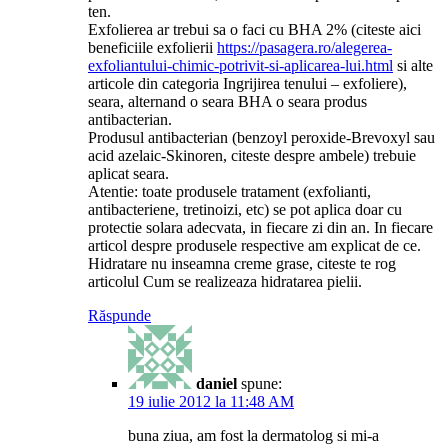
ten.
Exfolierea ar trebui sa o faci cu BHA 2% (citeste aici
beneficiile exfolierii
https://pasagera.ro/alegerea-
exfoliantului-chimic-potrivit-si-aplicarea-lui.html
si alte
articole din categoria Ingrijirea tenului – exfoliere),
seara, alternand o seara BHA o seara produs
antibacterian.
Produsul antibacterian (benzoyl peroxide-Brevoxyl sau
acid azelaic-Skinoren, citeste despre ambele) trebuie
aplicat seara.
Atentie: toate produsele tratament (exfolianti,
antibacteriene, tretinoizi, etc) se pot aplica doar cu
protectie solara adecvata, in fiecare zi din an. In fiecare
articol despre produsele respective am explicat de ce.
Hidratare nu inseamna creme grase, citeste te rog
articolul Cum se realizeaza hidratarea pielii.
Răspunde
daniel
spune:
19 iulie 2012 la 11:48 AM
buna ziua, am fost la dermatolog si mi-a