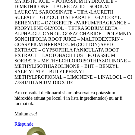
MYRISTIC ACID – POTASSIUM HYDROXIDE –
DIMETHICONE – LAURIC ACID – SODIUM
LAUROYL SARCOSINATE – TIPA -LAURETH
SULFATE – GLYCOL DISTEARATE – GLYCERYL
BEHENATE – OZOKERITE -PARFUM/FRAGRANCE –
PROPYLENE GLYCOL – TETRASODIUM EDTA –
ALPHA-GLUCAN OLIGOSACCHARIDE – POLYMNIA
SONCHIFOLIA ROOT JUICE – MALTODEXTRIN -
GOSSYPIUM HERBACEUM (COTTON) SEED
EXTRACT – GYPSOPHILA PANICULATA ROOT
EXTRACT – LACTOBACILLUS – POTASSIUM
SORBATE – METHYLCHLOROISOTHIAZOLINONE –
METHYLISOTHIAZOLINONE – BHT – BENZYL
SALICYLATE – BUTYLPHENYL
METHYLPROPIONAL – LIMONENE – LINALOOL – CI
77891/TITANIUM DIOXIDE
Am consultat dictionarul si am observat ca potassium
hidroxide (situat pe locul 4 in lista ingredientelor) nu ar fi
tocmai ok.
Multumesc!
Răspunde