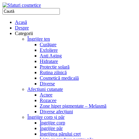
Acasă
Despre
Categorii
Îngrijire ten
Curăţare
Exfoliere
Anti Aging
Hidratare
Protecţie solară
Rutina zilnică
Cosmetică medicală
Diverse
Afecţiuni cutanate
Acnee
Rozacee
Zone hiper pigmentate – Melasmă
Diverse afecțiuni
Îngrijire corp și păr
Îngrijire corp
Îngrijire păr
Îngrijirea părului creț