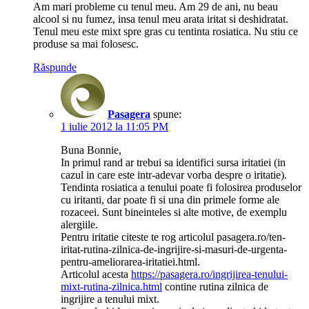
Am mari probleme cu tenul meu. Am 29 de ani, nu beau
alcool si nu fumez, insa tenul meu arata iritat si deshidratat.
Tenul meu este mixt spre gras cu tentinta rosiatica. Nu stiu ce
produse sa mai folosesc.
Răspunde
Pasagera
spune:
1 iulie 2012 la 11:05 PM
Buna Bonnie,
In primul rand ar trebui sa identifici sursa iritatiei (in
cazul in care este intr-adevar vorba despre o iritatie).
Tendinta rosiatica a tenului poate fi folosirea produselor
cu iritanti, dar poate fi si una din primele forme ale
rozaceei. Sunt bineinteles si alte motive, de exemplu
alergiile.
Pentru iritatie citeste te rog articolul pasagera.ro/ten-
iritat-rutina-zilnica-de-ingrijire-si-masuri-de-urgenta-
pentru-ameliorarea-iritatiei.html.
Articolul acesta
https://pasagera.ro/ingrijirea-tenului-
mixt-rutina-zilnica.html
contine rutina zilnica de
ingrijire a tenului mixt.