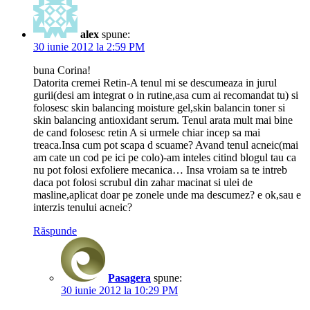
alex
spune:
30 iunie 2012 la 2:59 PM
buna Corina!
Datorita cremei Retin-A tenul mi se descumeaza in jurul
gurii(desi am integrat o in rutine,asa cum ai recomandat tu) si
folosesc skin balancing moisture gel,skin balancin toner si
skin balancing antioxidant serum. Tenul arata mult mai bine
de cand folosesc retin A si urmele chiar incep sa mai
treaca.Insa cum pot scapa d scuame? Avand tenul acneic(mai
am cate un cod pe ici pe colo)-am inteles citind blogul tau ca
nu pot folosi exfoliere mecanica… Insa vroiam sa te intreb
daca pot folosi scrubul din zahar macinat si ulei de
masline,aplicat doar pe zonele unde ma descumez? e ok,sau e
interzis tenului acneic?
Răspunde
Pasagera
spune:
30 iunie 2012 la 10:29 PM