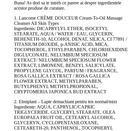
Buna! As dori sa te intreb ce parere ai despre ingredientele
acestor produse de curatare.
1. Lancome CRÈME DOUCEUR Cream-To-Oil Massage
Cleanser All Skin Types
Ingredients: DICAPRYLYL ETHER, ISOCETYL
STEARATE, AQUA / WATER / EAU, GLYCERIN,
BEHENETH-10, ALCOHOL DENAT, SILICA, CI 77891 /
TITANIUM DIOXIDE, p-ANISIC ACID, MICA,
TOCOPHEROL, ETHYLPARABEN, CHLORHEXIDINE
DIGLUCONATE, NELUMBIUM SPECIOSUM
EXTRACT/ NELUMBIUM SPECIOSUM FLOWER
EXTRACT, LIMONENE, BENZYL SALICYLATE,
PROPYLENE GLYCOL, PARFUM / FRAGRANCE,
ROSA GALLICA EXTRACT / ROSA GALLICA
FLOWER EXTRACT, METHYLPARABEN,
BUTYLPHENYL METHYLPROPIONAL,
CRYPTOMERIA JAPONICA BUD EXTRACT
2. Elmiplant – Lapte demachiant pentru ten normal/mixt
Ingrediente: AQUA, CAPRYLIC/CAPRIC
TRIGLYCERIDE, GLYCERYL STEARATE, OLEA
EUROPAEA FRUIT OIL, CETEARYL ALCOHOL,
GLYCERYN, CYCLOPENTASILOXANE,
CETEARETH-20, PANTHENOL, TOCOPHERYL