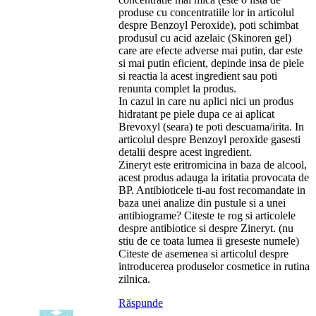
produse cu concentratiile lor in articolul
despre Benzoyl Peroxide), poti schimbat
produsul cu acid azelaic (Skinoren gel)
care are efecte adverse mai putin, dar este
si mai putin eficient, depinde insa de piele
si reactia la acest ingredient sau poti
renunta complet la produs.
In cazul in care nu aplici nici un produs
hidratant pe piele dupa ce ai aplicat
Brevoxyl (seara) te poti descuama/irita. In
articolul despre Benzoyl peroxide gasesti
detalii despre acest ingredient.
Zineryt este eritromicina in baza de alcool,
acest produs adauga la iritatia provocata de
BP. Antibioticele ti-au fost recomandate in
baza unei analize din pustule si a unei
antibiograme? Citeste te rog si articolele
despre antibiotice si despre Zineryt. (nu
stiu de ce toata lumea ii greseste numele)
Citeste de asemenea si articolul despre
introducerea produselor cosmetice in rutina
zilnica.
Răspunde