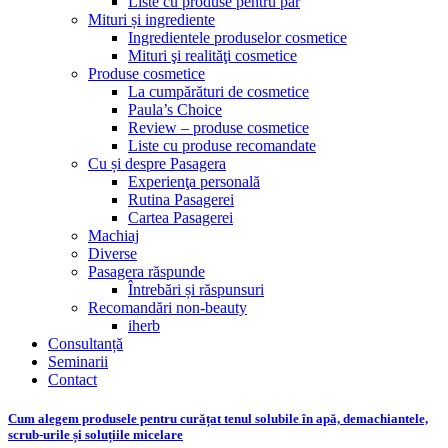
Liste cu produse pentru păr
Mituri și ingrediente
Ingredientele produselor cosmetice
Mituri şi realităţi cosmetice
Produse cosmetice
La cumpărături de cosmetice
Paula’s Choice
Review – produse cosmetice
Liste cu produse recomandate
Cu și despre Pasagera
Experienţa personală
Rutina Pasagerei
Cartea Pasagerei
Machiaj
Diverse
Pasagera răspunde
Întrebări și răspunsuri
Recomandări non-beauty
iherb
Consultanță
Seminarii
Contact
Cum alegem produsele pentru curățat tenul solubile în apă, demachiantele,
scrub-urile și soluțiile micelare