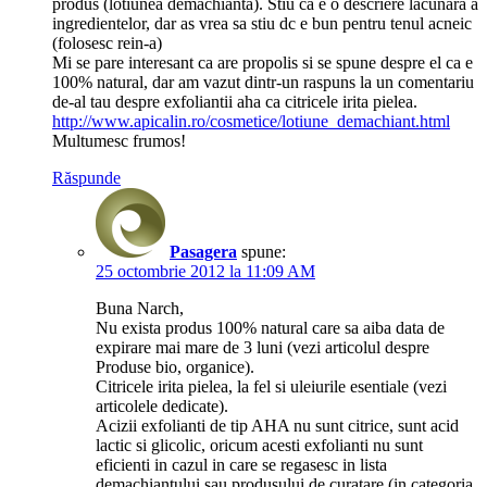
produs (lotiunea demachianta). Stiu ca e o descriere lacunara a
ingredientelor, dar as vrea sa stiu dc e bun pentru tenul acneic
(folosesc rein-a)
Mi se pare interesant ca are propolis si se spune despre el ca e
100% natural, dar am vazut dintr-un raspuns la un comentariu
de-al tau despre exfoliantii aha ca citricele irita pielea.
http://www.apicalin.ro/cosmetice/lotiune_demachiant.html
Multumesc frumos!
Răspunde
Pasagera
spune:
25 octombrie 2012 la 11:09 AM
Buna Narch,
Nu exista produs 100% natural care sa aiba data de
expirare mai mare de 3 luni (vezi articolul despre
Produse bio, organice).
Citricele irita pielea, la fel si uleiurile esentiale (vezi
articolele dedicate).
Acizii exfolianti de tip AHA nu sunt citrice, sunt acid
lactic si glicolic, oricum acesti exfolianti nu sunt
eficienti in cazul in care se regasesc in lista
demachiantului sau produsului de curatare (in categoria