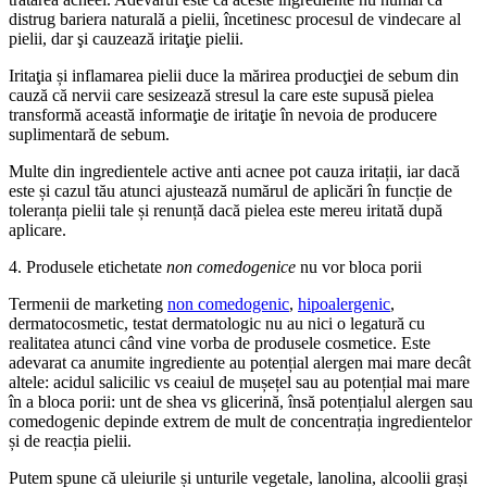
distrug bariera naturală a pielii, încetinesc procesul de vindecare al
pielii, dar şi cauzează iritaţie pielii.
Iritaţia și inflamarea pielii duce la mărirea producţiei de sebum din
cauză că nervii care sesizează stresul la care este supusă pielea
transformă această informaţie de iritaţie în nevoia de producere
suplimentară de sebum.
Multe din ingredientele active anti acnee pot cauza iritații, iar dacă
este și cazul tău atunci ajustează numărul de aplicări în funcție de
toleranța pielii tale și renunță dacă pielea este mereu iritată după
aplicare.
4. Produsele etichetate
non comedogenice
nu vor bloca porii
Termenii de marketing
non comedogenic
,
hipoalergenic
,
dermatocosmetic, testat dermatologic nu au nici o legatură cu
realitatea atunci când vine vorba de produsele cosmetice. Este
adevarat ca anumite ingrediente au potențial alergen mai mare decât
altele: acidul salicilic vs ceaiul de mușețel sau au potențial mai mare
în a bloca porii: unt de shea vs glicerină, însă potențialul alergen sau
comedogenic depinde extrem de mult de concentrația ingredientelor
și de reacția pielii.
Putem spune că uleiurile și unturile vegetale, lanolina, alcoolii grași