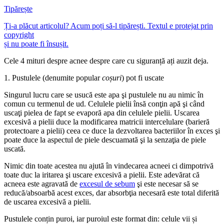
Tipărește
Ți-a plăcut articolul? Acum poți să-l tipărești. Textul e protejat prin
copyright
și nu poate fi însușit.
Cele 4 mituri despre acnee despre care cu siguranță ați auzit deja.
1. Pustulele (denumite popular
coșuri
) pot fi uscate
Singurul lucru care se usucă este apa şi pustulele nu au nimic în
comun cu termenul de ud. Celulele pielii însă conţin apă şi când
uscaţi pielea de fapt se evaporă apa din celulele pielii. Uscarea
excesivă a pielii duce la modificarea matricii intercelulare (barieră
protectoare a pielii) ceea ce duce la dezvoltarea bacteriilor în exces şi
poate duce la aspectul de piele descuamată şi la senzaţia de piele
uscată.
Nimic din toate acestea nu ajută în vindecarea acneei ci dimpotrivă
toate duc la iritarea şi uscare excesivă a pielii. Este adevărat că
acneea este agravată de
excesul de sebum
şi este necesar să se
reducă/absoarbă acest exces, dar absorbţia necesară este total diferită
de uscarea excesivă a pielii.
Pustulele conțin puroi, iar puroiul este format din: celule vii și