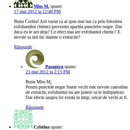
Miss M.
spune:
17 mai 2012 la 12:48 PM
Buna Corina! Am vazut ca ai spus mai sus ca prin folosirea
exfoliantilor chimici prevenim aparitia punctelor negre. Dar
daca eu le am deja? Ce efect mai are exfoliantul chimic? E
nevoie sa imi fac inainte o extractie?
Răspunde
Pasagera
spune:
23 mai 2012 la 2:15 PM
Buna Miss M,
Pentru punctele negre foarte vechi este nevoie cateodata
de extractii, exfoliantul nu are putere sa le indeparteze.
Dar efecte asupra lor exista in timp, oricat de vechi ar fi.
Răspunde
Cristina
spune: