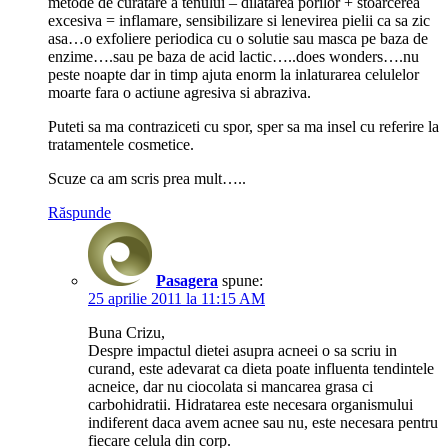
metode de curatare a tenului – dilatarea porilor + stoarcerea
excesiva = inflamare, sensibilizare si lenevirea pielii ca sa zic
asa…o exfoliere periodica cu o solutie sau masca pe baza de
enzime….sau pe baza de acid lactic…..does wonders….nu
peste noapte dar in timp ajuta enorm la inlaturarea celulelor
moarte fara o actiune agresiva si abraziva.
Puteti sa ma contraziceti cu spor, sper sa ma insel cu referire la
tratamentele cosmetice.
Scuze ca am scris prea mult…..
Răspunde
Pasagera
spune:
25 aprilie 2011 la 11:15 AM
Buna Crizu,
Despre impactul dietei asupra acneei o sa scriu in
curand, este adevarat ca dieta poate influenta tendintele
acneice, dar nu ciocolata si mancarea grasa ci
carbohidratii. Hidratarea este necesara organismului
indiferent daca avem acnee sau nu, este necesara pentru
fiecare celula din corp.