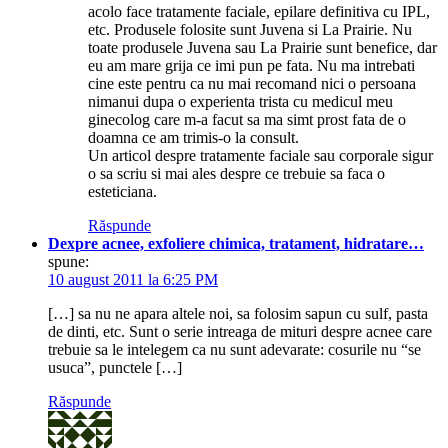
acolo face tratamente faciale, epilare definitiva cu IPL,
etc. Produsele folosite sunt Juvena si La Prairie. Nu
toate produsele Juvena sau La Prairie sunt benefice, dar
eu am mare grija ce imi pun pe fata. Nu ma intrebati
cine este pentru ca nu mai recomand nici o persoana
nimanui dupa o experienta trista cu medicul meu
ginecolog care m-a facut sa ma simt prost fata de o
doamna ce am trimis-o la consult.
Un articol despre tratamente faciale sau corporale sigur
o sa scriu si mai ales despre ce trebuie sa faca o
esteticiana.
Răspunde
Dexpre acnee, exfoliere chimica, tratament, hidratare…
spune:
10 august 2011 la 6:25 PM
[…] sa nu ne apara altele noi, sa folosim sapun cu sulf, pasta
de dinti, etc. Sunt o serie intreaga de mituri despre acnee care
trebuie sa le intelegem ca nu sunt adevarate: cosurile nu “se
usuca”, punctele […]
Răspunde