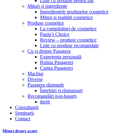
Liste cu produse pentru păr
Mituri și ingrediente
Ingredientele produselor cosmetice
Mituri şi realităţi cosmetice
Produse cosmetice
La cumpărături de cosmetice
Paula’s Choice
Review – produse cosmetice
Liste cu produse recomandate
Cu și despre Pasagera
Experienţa personală
Rutina Pasagerei
Cartea Pasagerei
Machiaj
Diverse
Pasagera răspunde
Întrebări și răspunsuri
Recomandări non-beauty
iherb
Consultanță
Seminarii
Contact
Mituri despre acnee