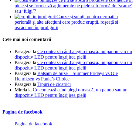
De ce nu se absorb produsele cosmetice în
piele și se formează aglomerate pe piele sub formă de ‘scame’
sau ‘fulgi’?
Cauze și soluții pentru dermatita
periorală și alte afecțiuni care produc erupții, roșeață și
uscăciune în jurul gurii
Cele mai noi comentarii
Pasagera
la
Ce contează când alegi o mască, un panou sau un
dispozitiv LED pentru îngrijirea pielii
Pasagera
la
Ce contează când alegi o mască, un panou sau un
dispozitiv LED pentru îngrijirea pielii
Pasagera
la
Balsam de buze – Summer Fridays vs Ole
Henriksen vs Paula’s Choice
Pasagera
la
Tipuri de cicatrici
Mirela
la
Ce contează când alegi o mască, un panou sau un
dispozitiv LED pentru îngrijirea pielii
Pagina de facebook
Pagina de facebook