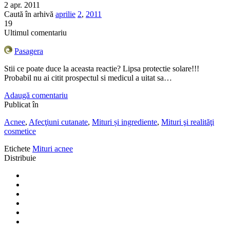
2 apr. 2011
Caută în arhivă
aprilie
2
,
2011
19
Ultimul comentariu
Pasagera
Stii ce poate duce la aceasta reactie? Lipsa protectie solare!!!
Probabil nu ai citit prospectul si medicul a uitat sa…
Adaugă comentariu
Publicat în
Acnee
,
Afecţiuni cutanate
,
Mituri și ingrediente
,
Mituri şi realităţi
cosmetice
Etichete
Mituri acnee
Distribuie