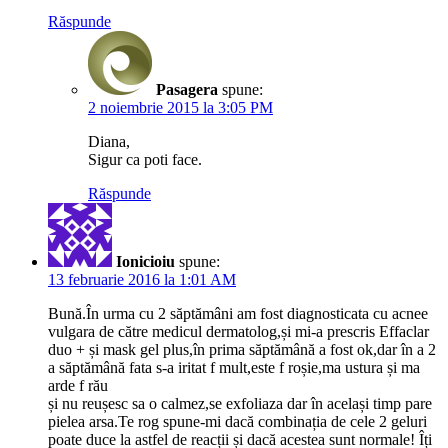
Răspunde
Pasagera
spune:
2 noiembrie 2015 la 3:05 PM
Diana,
Sigur ca poti face.
Răspunde
Ionicioiu
spune:
13 februarie 2016 la 1:01 AM
Bună.În urma cu 2 săptămâni am fost diagnosticata cu acnee
vulgara de către medicul dermatolog,și mi-a prescris Effaclar
duo + și mask gel plus,în prima săptămână a fost ok,dar în a 2
a săptămână fata s-a iritat f mult,este f roșie,ma ustura și ma
arde f rău
și nu reușesc sa o calmez,se exfoliaza dar în același timp pare
pielea arsa.Te rog spune-mi dacă combinația de cele 2 geluri
poate duce la astfel de reacții și dacă acestea sunt normale! Îți