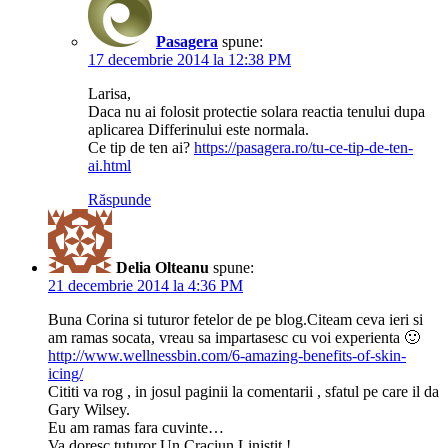
Pasagera
spune:
17 decembrie 2014 la 12:38 PM
Larisa,
Daca nu ai folosit protectie solara reactia tenului dupa
aplicarea Differinului este normala.
Ce tip de ten ai?
https://pasagera.ro/tu-ce-tip-de-ten-
ai.html
Răspunde
Delia Olteanu
spune:
21 decembrie 2014 la 4:36 PM
Buna Corina si tuturor fetelor de pe blog.Citeam ceva ieri si
am ramas socata, vreau sa impartasesc cu voi experienta 🙂
http://www.wellnessbin.com/6-amazing-benefits-of-skin-
icing/
Cititi va rog , in josul paginii la comentarii , sfatul pe care il da
Gary Wilsey.
Eu am ramas fara cuvinte…
Va doresc tuturor Un Craciun Linistit !