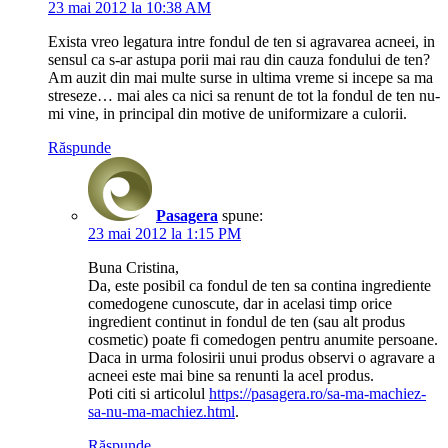
23 mai 2012 la 10:38 AM
Exista vreo legatura intre fondul de ten si agravarea acneei, in
sensul ca s-ar astupa porii mai rau din cauza fondului de ten?
Am auzit din mai multe surse in ultima vreme si incepe sa ma
streseze… mai ales ca nici sa renunt de tot la fondul de ten nu-
mi vine, in principal din motive de uniformizare a culorii.
Răspunde
Pasagera
spune:
23 mai 2012 la 1:15 PM
Buna Cristina,
Da, este posibil ca fondul de ten sa contina ingrediente
comedogene cunoscute, dar in acelasi timp orice
ingredient continut in fondul de ten (sau alt produs
cosmetic) poate fi comedogen pentru anumite persoane.
Daca in urma folosirii unui produs observi o agravare a
acneei este mai bine sa renunti la acel produs.
Poti citi si articolul
https://pasagera.ro/sa-ma-machiez-
sa-nu-ma-machiez.html
.
Răspunde