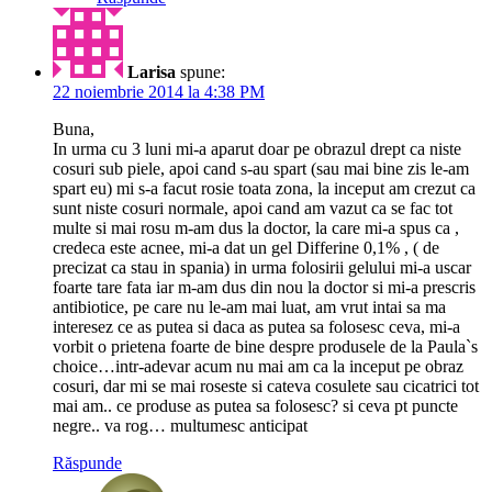
Larisa
spune:
22 noiembrie 2014 la 4:38 PM
Buna,
In urma cu 3 luni mi-a aparut doar pe obrazul drept ca niste
cosuri sub piele, apoi cand s-au spart (sau mai bine zis le-am
spart eu) mi s-a facut rosie toata zona, la inceput am crezut ca
sunt niste cosuri normale, apoi cand am vazut ca se fac tot
multe si mai rosu m-am dus la doctor, la care mi-a spus ca ,
credeca este acnee, mi-a dat un gel Differine 0,1% , ( de
precizat ca stau in spania) in urma folosirii gelului mi-a uscar
foarte tare fata iar m-am dus din nou la doctor si mi-a prescris
antibiotice, pe care nu le-am mai luat, am vrut intai sa ma
interesez ce as putea si daca as putea sa folosesc ceva, mi-a
vorbit o prietena foarte de bine despre produsele de la Paula`s
choice…intr-adevar acum nu mai am ca la inceput pe obraz
cosuri, dar mi se mai roseste si cateva cosulete sau cicatrici tot
mai am.. ce produse as putea sa folosesc? si ceva pt puncte
negre.. va rog… multumesc anticipat
Răspunde