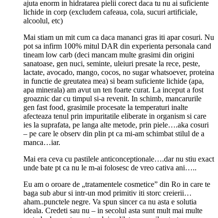
ajuta enorm in hidratarea pielii corect daca tu nu ai suficiente
lichide in corp (excludem cafeaua, cola, sucuri artificiale,
alcoolul, etc)
Mai stiam un mit cum ca daca mananci gras iti apar cosuri. Nu
pot sa infirm 100% mitul DAR din experienta personala cand
tineam low carb (deci mancam multe grasimi din origini
sanatoase, gen nuci, seminte, uleiuri presate la rece, peste,
lactate, avocado, mango, cocos, no sugar whatsoever, proteina
in functie de greutatea mea) si beam suficiente lichide (apa,
apa minerala) am avut un ten foarte curat. La inceput a fost
groaznic dar cu timpul si-a revenit. In schimb, mancarurile
gen fast food, grasimile procesate la temperaturi inalte
afecteaza tenul prin impuritatile eliberate in organism si care
ies la suprafata, pe langa alte metode, prin piele….aka cosuri
– pe care le observ din plin pt ca mi-am schimbat stilul de a
manca…iar.
Mai era ceva cu pastilele anticonceptionale….dar nu stiu exact
unde bate pt ca nu le m-ai folosesc de vreo cativa ani…..
Eu am o oroare de „tratamentele cosmetice” din Ro in care te
baga sub abur si intr-un mod primitiv iti storc creierii…
aham..punctele negre. Va spun sincer ca nu asta e solutia
ideala. Credeti sau nu – in secolul asta sunt mult mai multe