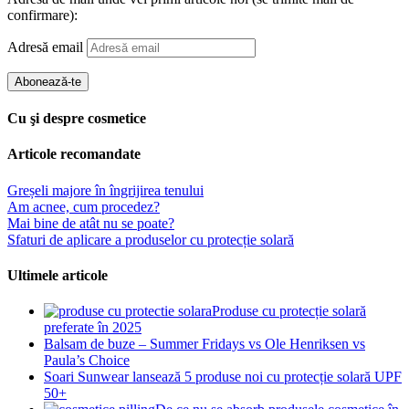
confirmare):
Adresă email
Abonează-te
Cu şi despre cosmetice
Articole recomandate
Greșeli majore în îngrijirea tenului
Am acnee, cum procedez?
Mai bine de atât nu se poate?
Sfaturi de aplicare a produselor cu protecție solară
Ultimele articole
Produse cu protecție solară
preferate în 2025
Balsam de buze – Summer Fridays vs Ole Henriksen vs
Paula’s Choice
Soari Sunwear lansează 5 produse noi cu protecție solară UPF
50+