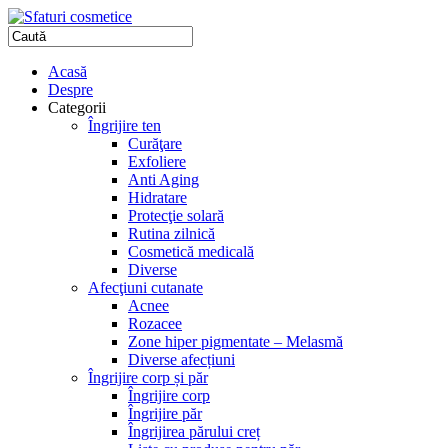
Acasă
Despre
Categorii
Îngrijire ten
Curăţare
Exfoliere
Anti Aging
Hidratare
Protecţie solară
Rutina zilnică
Cosmetică medicală
Diverse
Afecţiuni cutanate
Acnee
Rozacee
Zone hiper pigmentate – Melasmă
Diverse afecțiuni
Îngrijire corp și păr
Îngrijire corp
Îngrijire păr
Îngrijirea părului creț