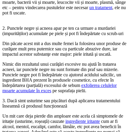
moarte, bacterii vii și moarte, leucocite vii și moarte, plasmă, sânge
etc – pentru vindecarea pustulelor este necesar
un tratament
, ele nu
pot fi uscate.
2. Punctele negre și acneea apar pe ten ca urmare a murdariei
(impurităților) acumulate pe piele și pot fi îndepărtate cu scrub-uri
Din păcate acest mit a dus multe femei la folosirea unor produse de
curăţare mult prea puternice sau cu particule abrazive dure, iar
impactul acestor substanţe este major: piele iritată şi uscată.
Nimic din rezultatul unui curăţări excesive nu ajută în tratarea
acneei, iar punctele negre nu sunt formate din praf sau mizerie.
Punctele negre pot fi îndepărtate cu ajutorul acidului salicilic, un
ingredient BHA prezent în produsele cosmetice, cu efecte în
îndepărtarea (parțială) excesului de sebum
exfolierea celulelor
moarte acumulate în exces
pe suprafața pielii.
3. Dacă simt usturime sau pișcături după aplicarea tratamentului
înseamnă că produsul funcționează
Un mit care deja pierde din amploare este acela că simptomele de
iritație (usturime, roșeață) cauzate
ingrediente iritante
cum ar fi
alcool, mentol, eucalipt, camfor, lămâie, etc pot avea beneficii în
tratarea acneei. Adevărul este că aceste ingrediente nu numai că