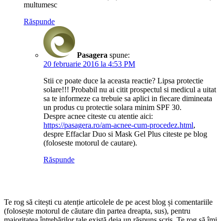
multumesc
Răspunde
Pasagera
spune:
20 februarie 2016 la 4:53 PM
Stii ce poate duce la aceasta reactie? Lipsa protectie
solare!!! Probabil nu ai citit prospectul si medicul a uitat
sa te informeze ca trebuie sa aplici in fiecare dimineata
un produs cu protectie solara minim SPF 30.
Despre acnee citeste cu atentie aici:
https://pasagera.ro/am-acnee-cum-procedez.html
,
despre Effaclar Duo si Mask Gel Plus citeste pe blog
(foloseste motorul de cautare).
Răspunde
Te rog să citești cu atenție articolele de pe acest blog și comentariile
(folosește motorul de căutare din partea dreapta, sus), pentru
majoritatea întrebărilor tale există deja un răspuns scris. Te rog să îmi