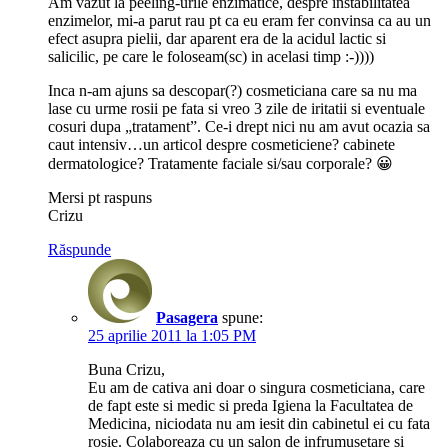
Am vazut la peeling-urile enzimatice, despre instabilitatea
enzimelor, mi-a parut rau pt ca eu eram fer convinsa ca au un
efect asupra pielii, dar aparent era de la acidul lactic si
salicilic, pe care le foloseam(sc) in acelasi timp :-))))
Inca n-am ajuns sa descopar(?) cosmeticiana care sa nu ma
lase cu urme rosii pe fata si vreo 3 zile de iritatii si eventuale
cosuri dupa „tratament”. Ce-i drept nici nu am avut ocazia sa
caut intensiv…un articol despre cosmeticiene? cabinete
dermatologice? Tratamente faciale si/sau corporale? 😀
Mersi pt raspuns
Crizu
Răspunde
Pasagera
spune:
25 aprilie 2011 la 1:05 PM
Buna Crizu,
Eu am de cativa ani doar o singura cosmeticiana, care
de fapt este si medic si preda Igiena la Facultatea de
Medicina, niciodata nu am iesit din cabinetul ei cu fata
rosie. Colaboreaza cu un salon de infrumusetare si