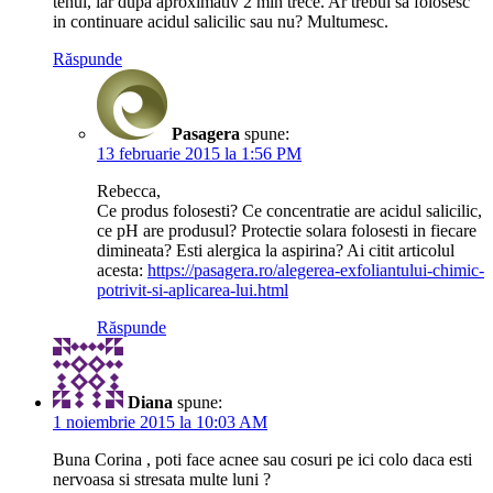
tenul, iar dupa aproximativ 2 min trece. Ar trebui sa folosesc
in continuare acidul salicilic sau nu? Multumesc.
Răspunde
Pasagera
spune:
13 februarie 2015 la 1:56 PM
Rebecca,
Ce produs folosesti? Ce concentratie are acidul salicilic,
ce pH are produsul? Protectie solara folosesti in fiecare
dimineata? Esti alergica la aspirina? Ai citit articolul
acesta:
https://pasagera.ro/alegerea-exfoliantului-chimic-
potrivit-si-aplicarea-lui.html
Răspunde
Diana
spune:
1 noiembrie 2015 la 10:03 AM
Buna Corina , poti face acnee sau cosuri pe ici colo daca esti
nervoasa si stresata multe luni ?