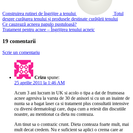
Construirea rutinei de îngrijire a tenului
Totul
despre curățarea tenului și produsele destinate curățării tenului
Ce cauzează acneea papulo pustuloasă?
Tratament pentru acnee – Îngrijirea tenului acneic
19 comentarii
Scrie un comentariu
Crizu
spune:
25 aprilie 2011 la 1:46 AM
Acum 3 ani lucram in UK si acolo o tipa a dat de frumoasa
acnee agresiva la varsta de 30 de anisori si cu un an inainte de
nunta sa a bagat laser ca si tratament plus consultatii intensive
cu diversi dermatologi care, dupa cum a reiesit din discutiile
noastre, au mentionat ca dieta nu conteaza.
Am tinut sa o contrazic crunt. Dieta conteaza foarte mult, mai
mult decat credem. Nu e suficient sa aplici o crema care ar