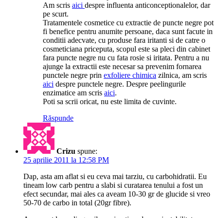
Am scris
aici
despre influenta anticonceptionalelor, dar
pe scurt.
Tratamentele cosmetice cu extractie de puncte negre pot
fi benefice pentru anumite persoane, daca sunt facute in
conditii adecvate, cu produse fara iritanti si de catre o
cosmeticiana priceputa, scopul este sa pleci din cabinet
fara puncte negre nu cu fata rosie si iritata. Pentru a nu
ajunge la extractii este necesar sa prevenim fornarea
punctele negre prin
exfoliere chimica
zilnica, am scris
aici
despre punctele negre. Despre peelingurile
enzimatice am scris
aici
.
Poti sa scrii oricat, nu este limita de cuvinte.
Răspunde
Crizu
spune:
25 aprilie 2011 la 12:58 PM
Dap, asta am aflat si eu ceva mai tarziu, cu carbohidratii. Eu
tineam low carb pentru a slabi si curatarea tenului a fost un
efect secundar, mai ales ca aveam 10-30 gr de glucide si vreo
50-70 de carbo in total (20gr fibre).