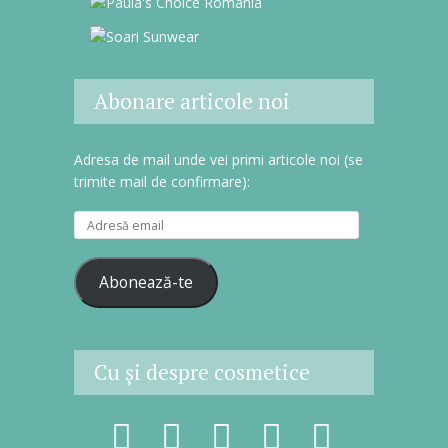
Abonare articole noi
Adresa de mail unde vei primi articole noi (se
trimite mail de confirmare):
A
d
r
Abonează-te
e
s
ă
e
Cu şi despre cosmetice
m
a
i
l