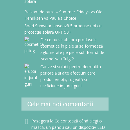
Balsam de buze – Summer Fridays vs Ole
Henriksen vs Paula’s Choice
Soari Sunwear lansează 5 produse noi cu
protecție solară UPF 50+
De ce nu se absorb produsele
cosmetice în piele și se formează
aglomerate pe piele sub formă de
‘scame’ sau ‘fulgi’?
Cauze și soluții pentru dermatita
periorală și alte afecțiuni care
produc erupții, roșeață și
uscăciune în jurul gurii
Cele mai noi comentarii
Pasagera
la
Ce contează când alegi o
mască, un panou sau un dispozitiv LED