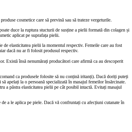
ă produse cosmetice care să prevină sau să trateze vergeturile.
oate duce la ruptura stucturii de susține a pielii formată din colagen și
smetic aplicat pe suprafața pielii.
e de elasticitatea pielii la momentul respectiv. Femeile care au fost
iar dacă nu ar fi folosit produsul respectiv.
lor. Există însă nenumărați producători care afirmă ca au descoperit
recomand ca produsele folosite să nu conțină iritanți). Dacă doriți puteți
să apelați la o persoană specializată în masajul femeilor însărcinate.
 a păstra elasticitatea pielii pe cât posibil intactă. Evitați masajul
de a le aplica pe piele. Dacă vă confruntați cu afecțiuni cutanate în