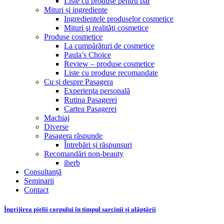
Liste cu produse pentru păr
Mituri și ingrediente
Ingredientele produselor cosmetice
Mituri şi realităţi cosmetice
Produse cosmetice
La cumpărături de cosmetice
Paula’s Choice
Review – produse cosmetice
Liste cu produse recomandate
Cu și despre Pasagera
Experienţa personală
Rutina Pasagerei
Cartea Pasagerei
Machiaj
Diverse
Pasagera răspunde
Întrebări și răspunsuri
Recomandări non-beauty
iherb
Consultanță
Seminarii
Contact
Îngrijirea pielii corpului în timpul sarcinii și alăptării