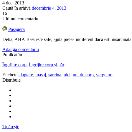
4 dec. 2013
Caută în arhivă
decembrie
4
,
2013
16
Ultimul comentariu
Pasagera
Delia, AHA 10% este safe, ajuta pielea indiferent daca esti insarcinat
Adaugă comentariu
Publicat în
Îngrijire corp
,
Îngrijire corp și păr
Etichete
alaptare
,
masaj
,
sarcina
,
ulei
,
unt de corp
,
vergeturi
Distribuie
Tipărește