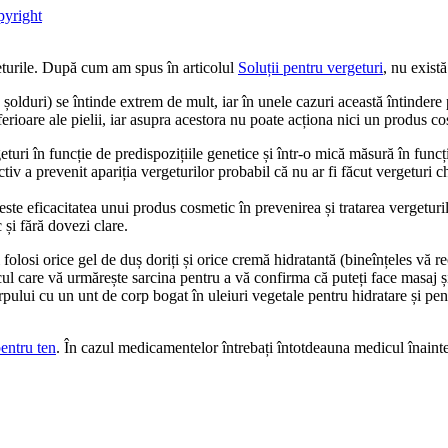
opyright
geturile. După cum am spus în articolul
Soluții pentru vergeturi
, nu exist
șolduri) se întinde extrem de mult, iar în unele cazuri această întindere p
inferioare ale pielii, iar asupra acestora nu poate acționa nici un produs co
uri în funcție de predispozițiile genetice și într-o mică măsură în funcți
iv a prevenit apariția vergeturilor probabil că nu ar fi făcut vergeturi ch
ste eficacitatea unui produs cosmetic în prevenirea și tratarea vergeturi
c și fără dovezi clare.
i folosi orice gel de duș doriți și orice cremă hidratantă (bineînțeles vă 
ul care vă urmărește sarcina pentru a vă confirma că puteți face masaj și 
ului cu un unt de corp bogat în uleiuri vegetale pentru hidratare și pentru
pentru ten
. În cazul medicamentelor întrebați întotdeauna medicul înainte 