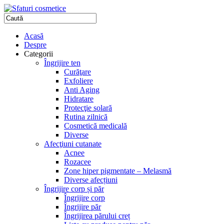
Acasă
Despre
Categorii
Îngrijire ten
Curăţare
Exfoliere
Anti Aging
Hidratare
Protecţie solară
Rutina zilnică
Cosmetică medicală
Diverse
Afecţiuni cutanate
Acnee
Rozacee
Zone hiper pigmentate – Melasmă
Diverse afecțiuni
Îngrijire corp și păr
Îngrijire corp
Îngrijire păr
Îngrijirea părului creț