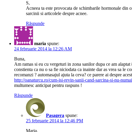
S,
Acneea ta este provocata de schimbarile hormonale din orga
sarcinii si articolele despre acnee.
Răspunde
maria
spune:
24 februarie 2014 la 12:26 AM
Buna,
Am ramas si eu cu vergeturi in zona sanilor dupa ce am alaptat 8 
constienta ca nu o sa fie niciodata ca inainte dar as vrea sa le c
recomanzi ? automasajul ajuta la ceva? ce parere ai despre aces
http://oanaturcu.ro/cum-isi-revin-sanii-cand-sarcina-si-nu-numai
multumesc anticipat pentru raspuns !
Răspunde
Pasagera
spune:
25 februarie 2014 la 12:46 PM
Maria,