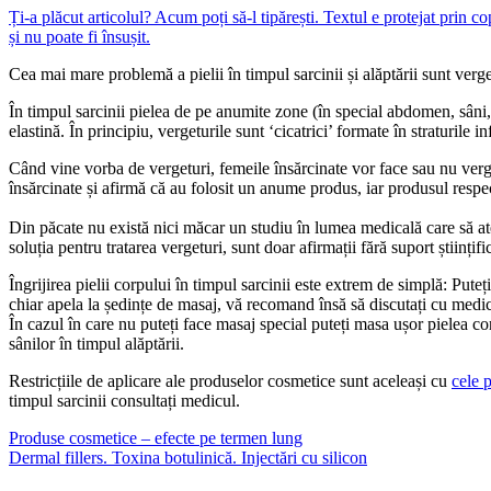
Ți-a plăcut articolul? Acum poți să-l tipărești. Textul e protejat prin c
și nu poate fi însușit.
Cea mai mare problemă a pielii în timpul sarcinii și alăptării sunt ver
În timpul sarcinii pielea de pe anumite zone (în special abdomen, sâni, 
elastină. În principiu, vergeturile sunt ‘cicatrici’ formate în straturile 
Când vine vorba de vergeturi, femeile însărcinate vor face sau nu verget
însărcinate și afirmă că au folosit un anume produs, iar produsul respect
Din păcate nu există nici măcar un studiu în lumea medicală care să ate
soluția pentru tratarea vergeturi, sunt doar afirmații fără suport științifi
Îngrijirea pielii corpului în timpul sarcinii este extrem de simplă: Puteț
chiar apela la ședințe de masaj, vă recomand însă să discutați cu medic
În cazul în care nu puteți face masaj special puteți masa ușor pielea corp
sânilor în timpul alăptării.
Restricțiile de aplicare ale produselor cosmetice sunt aceleași cu
cele 
timpul sarcinii consultați medicul.
Produse cosmetice – efecte pe termen lung
Dermal fillers. Toxina botulinică. Injectări cu silicon