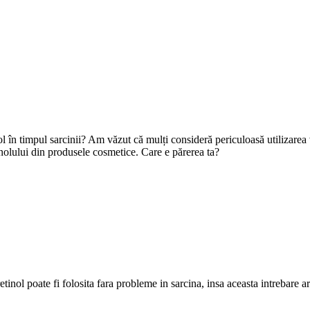
ol în timpul sarcinii? Am văzut că mulți consideră periculoasă utilizarea 
etinolului din produsele cosmetice. Care e părerea ta?
tinol poate fi folosita fara probleme in sarcina, insa aceasta intrebare a