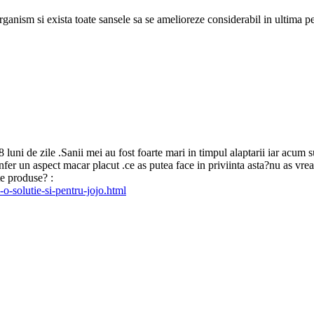
nism si exista toate sansele sa se amelioreze considerabil in ultima perio
luni de zile .Sanii mei au fost foarte mari in timpul alaptarii iar acum 
onfer un aspect macar placut .ce as putea face in priviinta asta?nu as vre
te produse? :
-o-solutie-si-pentru-jojo.html