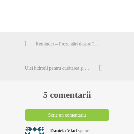
Reminder – Prezentări despre îngrijirea pielii 8 și 9 martie, București
Ulei hidrofil pentru curățarea și demachierea pielii
5 comentarii
Scrie un comentariu
Daniela Vlad
spune: