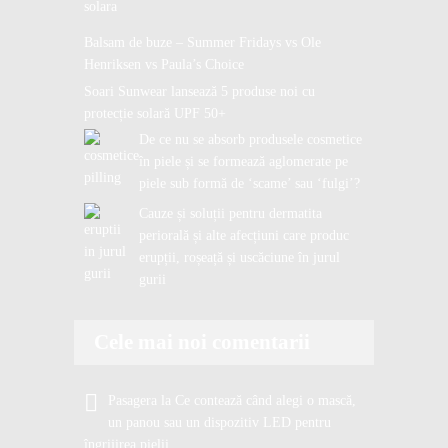
Balsam de buze – Summer Fridays vs Ole
Henriksen vs Paula’s Choice
Soari Sunwear lansează 5 produse noi cu
protecție solară UPF 50+
De ce nu se absorb produsele cosmetice
în piele și se formează aglomerate pe
piele sub formă de ‘scame’ sau ‘fulgi’?
Cauze și soluții pentru dermatita
periorală și alte afecțiuni care produc
erupții, roșeață și uscăciune în jurul
gurii
Cele mai noi comentarii
Pasagera
la
Ce contează când alegi o mască,
un panou sau un dispozitiv LED pentru
îngrijirea pielii