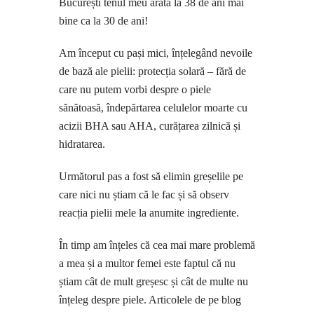
București tenul meu arată la 38 de ani mai
bine ca la 30 de ani!
Am început cu pași mici, înțelegând nevoile
de bază ale pielii: protecția solară – fără de
care nu putem vorbi despre o piele
sănătoasă, îndepărtarea celulelor moarte cu
acizii BHA sau AHA, curățarea zilnică și
hidratarea.
Următorul pas a fost să elimin greșelile pe
care nici nu știam că le fac și să observ
reacția pielii mele la anumite ingrediente.
În timp am înțeles că cea mai mare problemă
a mea și a multor femei este faptul că nu
știam cât de mult greșesc și cât de multe nu
înțeleg despre piele. Articolele de pe blog