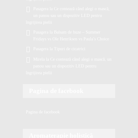
Pasagera
la
Ce contează când alegi o mască,
un panou sau un dispozitiv LED pentru
îngrijirea pielii
Pasagera
la
Balsam de buze – Summer
Fridays vs Ole Henriksen vs Paula’s Choice
Pasagera
la
Tipuri de cicatrici
Mirela
la
Ce contează când alegi o mască, un
panou sau un dispozitiv LED pentru
îngrijirea pielii
Pagina de facebook
Pagina de facebook
Aromaterapie holistică