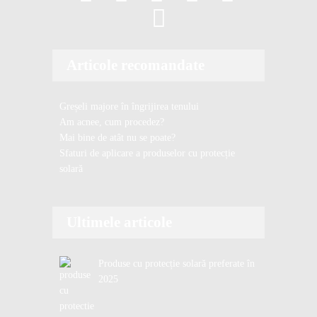
i
l
Articole recomandate
Greșeli majore în îngrijirea tenului
Am acnee, cum procedez?
Mai bine de atât nu se poate?
Sfaturi de aplicare a produselor cu protecție
solară
Ultimele articole
Produse cu protecție solară preferate în
2025