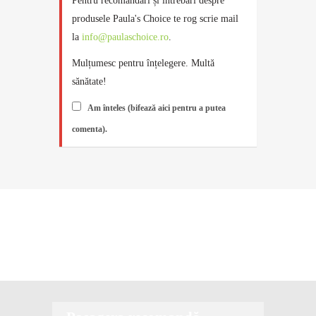
Pentru recomandări și întrebări despre
produsele Paula's Choice te rog scrie mail
la
info@paulaschoice.ro
.
Mulțumesc pentru înțelegere. Multă
sănătate!
Am înteles (bifează aici pentru a putea
comenta).