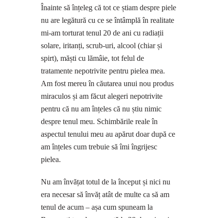
Înainte să înțeleg că tot ce știam despre piele
nu are legătură cu ce se întâmplă în realitate
mi-am torturat tenul 20 de ani cu radiații
solare, iritanți, scrub-uri, alcool (chiar și
spirt), măști cu lămâie, tot felul de
tratamente nepotrivite pentru pielea mea.
Am fost mereu în căutarea unui nou produs
miraculos și am făcut alegeri nepotrivite
pentru că nu am înțeles că nu știu nimic
despre tenul meu. Schimbările reale în
aspectul tenului meu au apărut doar după ce
am înțeles cum trebuie să îmi îngrijesc
pielea.
Nu am învățat totul de la început și nici nu
era necesar să învăț atât de multe ca să am
tenul de acum – așa cum spuneam la