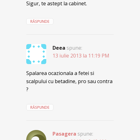
Sigur, te astept la cabinet.
RĂSPUNDE
Deea
spune:
13 iulie 2013 la 11:19 PM
Spalarea ocazionala a fetei si
scalpului cu betadine, pro sau contra
?
RĂSPUNDE
Pasagera
spune: