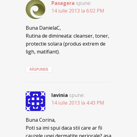
Pasagera
spune:
14 iulie 2013 la 6:02 PM
Buna DanielaC,
Rutina de dimineata: cleanser, toner,
protectie solara (produs extrem de
ligh, matifiant).
RĂSPUNDE
lavinia
spune:
14 iulie 2013 la 4:43 PM
Buna Corina,
Poti sa imi spui daca stii care ar fii
cauzele unei dermatite periorale? asa