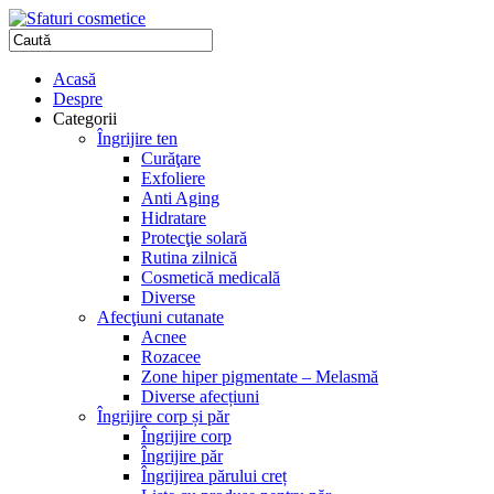
Acasă
Despre
Categorii
Îngrijire ten
Curăţare
Exfoliere
Anti Aging
Hidratare
Protecţie solară
Rutina zilnică
Cosmetică medicală
Diverse
Afecţiuni cutanate
Acnee
Rozacee
Zone hiper pigmentate – Melasmă
Diverse afecțiuni
Îngrijire corp și păr
Îngrijire corp
Îngrijire păr
Îngrijirea părului creț