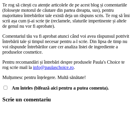
Te rog să citești cu atenție articolele de pe acest blog și comentariile
(folosește motorul de căutare din partea dreapta, sus), pentru
majoritatea întrebărilor tale există deja un răspuns scris. Te rog să îmi
scrii așa cum ți-ai scrie ție (reclamele, sfaturile impertinente și altele
de genul nu vor fi aprobate).
Comentariul tău va fi aprobat atunci când voi avea răspunsul potrivit
întrebării tale și timpul necesar pentru a-l scrie. Din lipsa de timp nu
voi răspunde întrebărilor care cer analiza listei de ingrediente a
produselor cosmetice.
Pentru recomandări și întrebări despre produsele Paula's Choice te
rog scrie mail la
info@paulaschoice.ro
.
Mulțumesc pentru înțelegere. Multă sănătate!
Am înteles (bifează aici pentru a putea comenta).
Scrie un comentariu