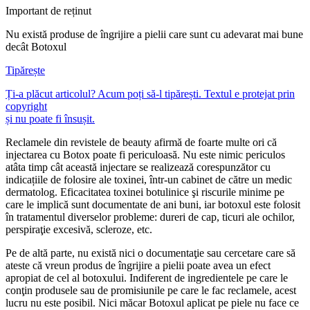
Important de reținut
Nu există produse de îngrijire a pielii care sunt cu adevarat mai bune
decât Botoxul
Tipărește
Ți-a plăcut articolul? Acum poți să-l tipărești. Textul e protejat prin
copyright
și nu poate fi însușit.
Reclamele din revistele de beauty afirmă de foarte multe ori că
injectarea cu Botox poate fi periculoasă. Nu este nimic periculos
atâta timp cât această injectare se realizează corespunzător cu
indicațiile de folosire ale toxinei, într-un cabinet de către un medic
dermatolog. Eficacitatea toxinei botulinice şi riscurile minime pe
care le implică sunt documentate de ani buni, iar botoxul este folosit
în tratamentul diverselor probleme: dureri de cap, ticuri ale ochilor,
perspiraţie excesivă, scleroze, etc.
Pe de altă parte, nu există nici o documentaţie sau cercetare care să
ateste că vreun produs de îngrijire a pielii poate avea un efect
apropiat de cel al botoxului. Indiferent de ingredientele pe care le
conţin produsele sau de promisiunile pe care le fac reclamele, acest
lucru nu este posibil. Nici măcar Botoxul aplicat pe piele nu face ce