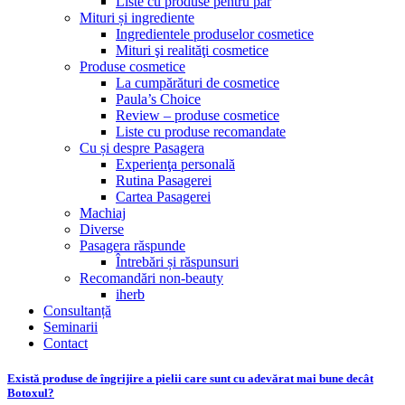
Liste cu produse pentru păr
Mituri și ingrediente
Ingredientele produselor cosmetice
Mituri şi realităţi cosmetice
Produse cosmetice
La cumpărături de cosmetice
Paula’s Choice
Review – produse cosmetice
Liste cu produse recomandate
Cu și despre Pasagera
Experienţa personală
Rutina Pasagerei
Cartea Pasagerei
Machiaj
Diverse
Pasagera răspunde
Întrebări și răspunsuri
Recomandări non-beauty
iherb
Consultanță
Seminarii
Contact
Există produse de îngrijire a pielii care sunt cu adevărat mai bune decât
Botoxul?