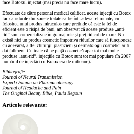
face Botoxul injectat (mai precis nu face mare lucru).
Efectuate de către personal medical calificat, aceste injecţii cu Botox
fac ca ridurile din zonele tratate să fie într-adevăr eliminate, iar
folosirea unui produs miraculos care pretinde că este la fel de
eficient este o risipă de bani, am observat că aceste produse „anti-
rid” sunt comercializate în gramaj mic şi preţ ridicol de mare. Nu
există nici un produs cosmetic împotriva ridurilor care să funcţioneze
cu adevărat, altfel chirurgii plasticieni şi dermatologii cosmetici ar fi
dat faliment. Cu toate că pe piaţă cosmetică apar tot mai multe
produse „anti-rid”, injecţiile cu Botox sunt tot mai populare (în 2007
numărul de injectări cu Botox era de milioane).
Bibliografie
Journal of Neural Transmission
Expert Opinion on Pharmacotherapy
Journal of Headache and Pain
The Original Beauty Bible, Paula Begoun
Articole relevante: