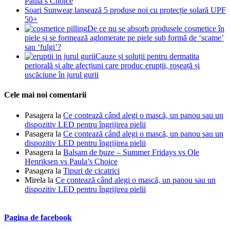
Paula’s Choice
Soari Sunwear lansează 5 produse noi cu protecție solară UPF
50+
De ce nu se absorb produsele cosmetice în
piele și se formează aglomerate pe piele sub formă de ‘scame’
sau ‘fulgi’?
Cauze și soluții pentru dermatita
periorală și alte afecțiuni care produc erupții, roșeață și
uscăciune în jurul gurii
Cele mai noi comentarii
Pasagera
la
Ce contează când alegi o mască, un panou sau un
dispozitiv LED pentru îngrijirea pielii
Pasagera
la
Ce contează când alegi o mască, un panou sau un
dispozitiv LED pentru îngrijirea pielii
Pasagera
la
Balsam de buze – Summer Fridays vs Ole
Henriksen vs Paula’s Choice
Pasagera
la
Tipuri de cicatrici
Mirela
la
Ce contează când alegi o mască, un panou sau un
dispozitiv LED pentru îngrijirea pielii
Pagina de facebook