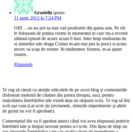
Graziella
spune:
11 iunie 2012 la 7:24 PM
Offf….eu nu pot sa mai vad produsele din gama asta. Pe ele
le foloseam de putina vreme in momentul in care mi-a revenit
ultimul episod de acnee acum 6 luni. Intre timp multumita tie
si sfaturilor tale draga Corina m-am mai pus la punct si acum
incerc sa scap de semne. Iti multumesc frumos, m-ai ajutat
enorm.
Răspunde
Te rog să citești cu atenție articolele de pe acest blog și comentariile
(folosește motorul de căutare din partea dreapta, sus), pentru
majoritatea întrebărilor tale există deja un răspuns scris. Te rog să îmi
scrii așa cum ți-ai scrie ție (reclamele, sfaturile impertinente și altele
de genul nu vor fi aprobate).
Comentariul tău va fi aprobat atunci când voi avea răspunsul potrivit
întrebării tale și timpul necesar pentru a-l scrie. Din lipsa de timp nu
voi răspunde întrebărilor care cer analiza listei de ingrediente a