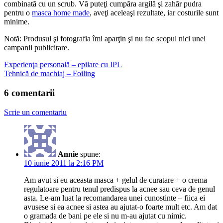
combinată cu un scrub. Vă puteţi cumpăra argilă şi zahăr pudra
pentru o
masca home made
, aveţi aceleaşi rezultate, iar costurile sunt
minime.
Notă: Produsul şi fotografia îmi aparţin şi nu fac scopul nici unei
campanii publicitare.
Experienţa personală – epilare cu IPL
Tehnică de machiaj – Foiling
6 comentarii
Scrie un comentariu
Annie
spune:
10 iunie 2011 la 2:16 PM
Am avut si eu aceasta masca + gelul de curatare + o crema
regulatoare pentru tenul predispus la acnee sau ceva de genul
asta. Le-am luat la recomandarea unei cunostinte – fiica ei
avusese si ea acnee si astea au ajutat-o foarte mult etc. Am dat
o gramada de bani pe ele si nu m-au ajutat cu nimic.