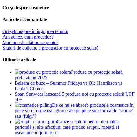
Cu şi despre cosmetice
Articole recomandate
Greșeli majore în îngrijirea tenului
Am acnee, cum procedez?
Mai bine de atât nu se poate?
Sfaturi de aplicare a produselor cu protecție solară
Ultimele articole
Produse cu protecție solară
preferate în 2025
Balsam de buze – Summer Fridays vs Ole Henriksen vs
Paula’s Choice
Soari Sunwear lansează 5 produse noi cu protecție solară UPF
50+
De ce nu se absorb produsele cosmetice în
piele și se formează aglomerate pe piele sub formă de ‘scame’
sau ‘fulgi’?
Cauze și soluții pentru dermatita
periorală și alte afecțiuni care produc erupții, roșeață și
uscăciune în jurul gurii