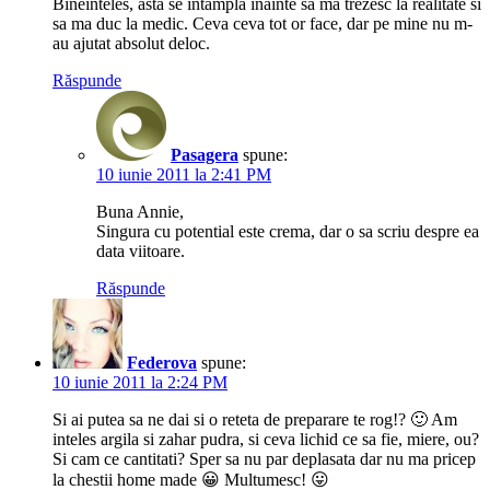
Bineinteles, asta se intampla inainte sa ma trezesc la realitate si
sa ma duc la medic. Ceva ceva tot or face, dar pe mine nu m-
au ajutat absolut deloc.
Răspunde
Pasagera
spune:
10 iunie 2011 la 2:41 PM
Buna Annie,
Singura cu potential este crema, dar o sa scriu despre ea
data viitoare.
Răspunde
Federova
spune:
10 iunie 2011 la 2:24 PM
Si ai putea sa ne dai si o reteta de preparare te rog!? 🙂 Am
inteles argila si zahar pudra, si ceva lichid ce sa fie, miere, ou?
Si cam ce cantitati? Sper sa nu par deplasata dar nu ma pricep
la chestii home made 😀 Multumesc! 😛