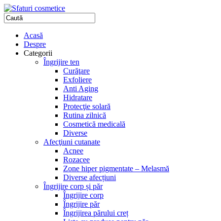
Acasă
Despre
Categorii
Îngrijire ten
Curăţare
Exfoliere
Anti Aging
Hidratare
Protecţie solară
Rutina zilnică
Cosmetică medicală
Diverse
Afecţiuni cutanate
Acnee
Rozacee
Zone hiper pigmentate – Melasmă
Diverse afecțiuni
Îngrijire corp și păr
Îngrijire corp
Îngrijire păr
Îngrijirea părului creț