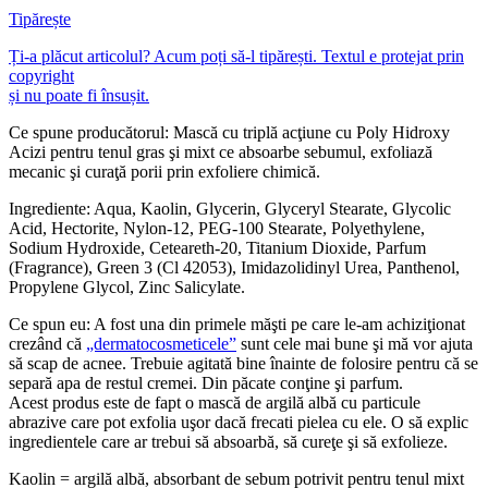
Tipărește
Ți-a plăcut articolul? Acum poți să-l tipărești. Textul e protejat prin
copyright
și nu poate fi însușit.
Ce spune producătorul: Mască cu triplă acţiune cu Poly Hidroxy
Acizi pentru tenul gras şi mixt ce absoarbe sebumul, exfoliază
mecanic şi curaţă porii prin exfoliere chimică.
Ingrediente: Aqua, Kaolin, Glycerin, Glyceryl Stearate, Glycolic
Acid, Hectorite, Nylon-12, PEG-100 Stearate, Polyethylene,
Sodium Hydroxide, Ceteareth-20, Titanium Dioxide, Parfum
(Fragrance), Green 3 (Cl 42053), Imidazolidinyl Urea, Panthenol,
Propylene Glycol, Zinc Salicylate.
Ce spun eu: A fost una din primele măşti pe care le-am achiziţionat
crezând că
„dermatocosmeticele”
sunt cele mai bune şi mă vor ajuta
să scap de acnee. Trebuie agitată bine înainte de folosire pentru că se
separă apa de restul cremei. Din păcate conţine şi parfum.
Acest produs este de fapt o mască de argilă albă cu particule
abrazive care pot exfolia uşor dacă frecati pielea cu ele. O să explic
ingredientele care ar trebui să absoarbă, să cureţe şi să exfolieze.
Kaolin = argilă albă, absorbant de sebum potrivit pentru tenul mixt