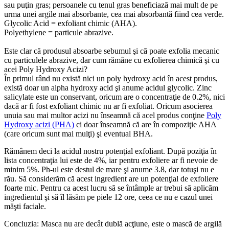
sau puţin gras; persoanele cu tenul gras beneficiază mai mult de pe
urma unei argile mai absorbante, cea mai absorbantă fiind cea verde.
Glycolic Acid = exfoliant chimic (AHA).
Polyethylene = particule abrazive.
Este clar că produsul absoarbe sebumul şi că poate exfolia mecanic
cu particulele abrazive, dar cum rămâne cu exfolierea chimică şi cu
acei Poly Hydroxy Acizi?
În primul rând nu există nici un poly hydroxy acid în acest produs,
există doar un alpha hydroxy acid şi anume acidul glycolic. Zinc
salicylate este un conservant, oricum are o concentraţie de 0.2%, nici
dacă ar fi fost exfoliant chimic nu ar fi exfoliat. Oricum asocierea
unuia sau mai multor acizi nu înseamnă că acel produs conţine
Poly
Hydroxy acizi (PHA)
ci doar înseamnă că are în compoziţie AHA
(care oricum sunt mai mulţi) şi eventual BHA.
Rămânem deci la acidul nostru potenţial exfoliant. După poziţia în
lista concentraţia lui este de 4%, iar pentru exfoliere ar fi nevoie de
minim 5%. Ph-ul este destul de mare şi anume 3.8, dar totuşi nu e
rău. Să considerăm că acest ingredient are un potenţial de exfoliere
foarte mic. Pentru ca acest lucru să se întâmple ar trebui să aplicăm
ingredientul şi să îl lăsăm pe piele 12 ore, ceea ce nu e cazul unei
măşti faciale.
Concluzia: Masca nu are decât dublă acţiune, este o mască de argilă