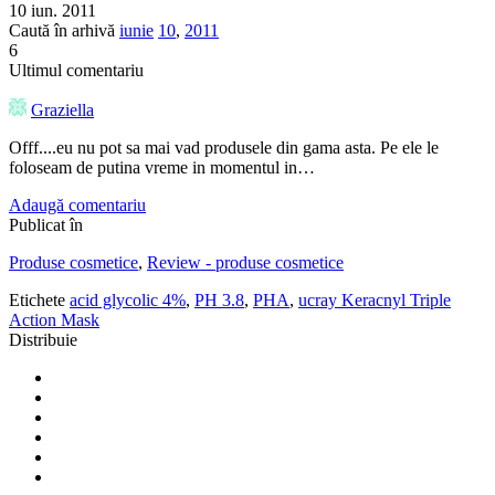
10 iun. 2011
Caută în arhivă
iunie
10
,
2011
6
Ultimul comentariu
Graziella
Offf....eu nu pot sa mai vad produsele din gama asta. Pe ele le
foloseam de putina vreme in momentul in…
Adaugă comentariu
Publicat în
Produse cosmetice
,
Review - produse cosmetice
Etichete
acid glycolic 4%
,
PH 3.8
,
PHA
,
ucray Keracnyl Triple
Action Mask
Distribuie