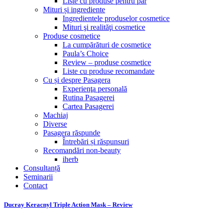
Liste cu produse pentru păr
Mituri și ingrediente
Ingredientele produselor cosmetice
Mituri şi realităţi cosmetice
Produse cosmetice
La cumpărături de cosmetice
Paula’s Choice
Review – produse cosmetice
Liste cu produse recomandate
Cu și despre Pasagera
Experienţa personală
Rutina Pasagerei
Cartea Pasagerei
Machiaj
Diverse
Pasagera răspunde
Întrebări și răspunsuri
Recomandări non-beauty
iherb
Consultanță
Seminarii
Contact
Ducray Keracnyl Triple Action Mask – Review