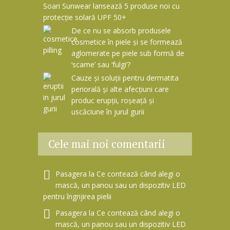
Soari Sunwear lansează 5 produse noi cu
protecție solară UPF 50+
De ce nu se absorb produsele
cosmetice în piele și se formează
aglomerate pe piele sub formă de
‘scame’ sau ‘fulgi’?
Cauze și soluții pentru dermatita
periorală și alte afecțiuni care
produc erupții, roșeață și
uscăciune în jurul gurii
Cele mai noi comentarii
Pasagera
la
Ce contează când alegi o
mască, un panou sau un dispozitiv LED
pentru îngrijirea pielii
Pasagera
la
Ce contează când alegi o
mască, un panou sau un dispozitiv LED