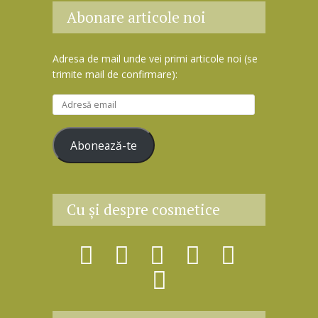
Abonare articole noi
Adresa de mail unde vei primi articole noi (se
trimite mail de confirmare):
A
d
r
Abonează-te
e
s
ă
e
Cu şi despre cosmetice
m
a
i
l