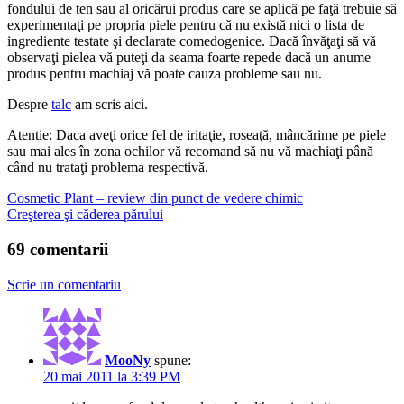
fondului de ten sau al oricărui produs care se aplică pe faţă trebuie să
experimentaţi pe propria piele pentru că nu există nici o lista de
ingrediente testate şi declarate comedogenice. Dacă învăţaţi să vă
observaţi pielea vă puteţi da seama foarte repede dacă un anume
produs pentru machiaj vă poate cauza probleme sau nu.
Despre
talc
am scris aici.
Atentie: Daca aveţi orice fel de iritaţie, roseaţă, mâncărime pe piele
sau mai ales în zona ochilor vă recomand să nu vă machiaţi până
când nu trataţi problema respectivă.
Cosmetic Plant – review din punct de vedere chimic
Creşterea şi căderea părului
69 comentarii
Scrie un comentariu
MooNy
spune:
20 mai 2011 la 3:39 PM