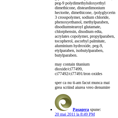
peg-9 polydimethylsiloxyethyl
dimethicone, disteardimonium
hectorite, dimethicone, /polyglycerin
3 crosspolymer, sodium chloride,
phenoxyethanol, methylparaben,
disodiumstearoyl glutamate,
chlorphensin, disodium edta,
acrylates copolymer, propylparaben,
tocopherol, ascorbyl palmitate,
aluminium hydroxide, peg-9,
etylparaben, isobutylparaben,
butylparaben.
may contain titanium
dioxide/ci77499,
ci77492/ci77491/iron oxides
sper ca nu ti-am facut munca mai
grea scriind aiurea vreo denumire
Pasagera
spune:
20 mai 2011 la 8:49 PM