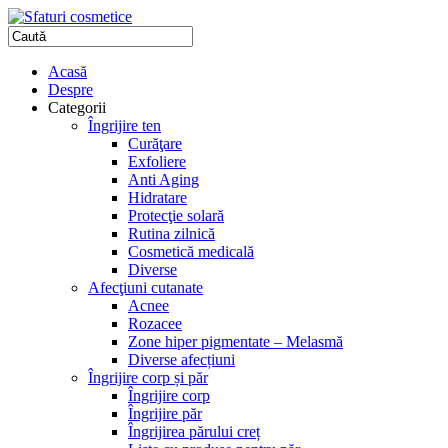
Acasă
Despre
Categorii
Îngrijire ten
Curăţare
Exfoliere
Anti Aging
Hidratare
Protecţie solară
Rutina zilnică
Cosmetică medicală
Diverse
Afecţiuni cutanate
Acnee
Rozacee
Zone hiper pigmentate – Melasmă
Diverse afecțiuni
Îngrijire corp și păr
Îngrijire corp
Îngrijire păr
Îngrijirea părului creț