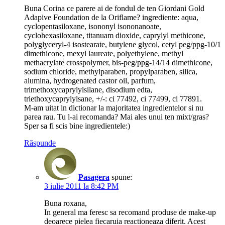
Buna Corina ce parere ai de fondul de ten Giordani Gold
Adapive Foundation de la Oriflame? ingrediente: aqua,
cyclopentasiloxane, isononyl isononanoate,
cyclohexasiloxane, titanuam dioxide, caprylyl methicone,
polyglyceryl-4 isostearate, butylene glycol, cetyl peg/ppg-10/1
dimethicone, mexyl laureate, polyethylene, methyl
methacrylate crosspolymer, bis-peg/ppg-14/14 dimethicone,
sodium chloride, methylparaben, propylparaben, silica,
alumina, hydrogenated castor oil, parfum,
trimethoxycaprylylsilane, disodium edta,
triethoxycaprylylsane, +/-: ci 77492, ci 77499, ci 77891.
M-am uitat in dictionar la majoritatea ingredientelor si nu
parea rau. Tu l-ai recomanda? Mai ales unui ten mixt/gras?
Sper sa fi scis bine ingredientele:)
Răspunde
Pasagera
spune:
3 iulie 2011 la 8:42 PM
Buna roxana,
In general ma feresc sa recomand produse de make-up
deoarece pielea fiecaruia reactioneaza diferit. Acest