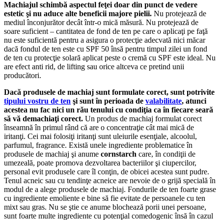
Machiajul schimbă aspectul feţei doar din punct de vedere
estetic şi nu aduce alte beneficii majore pielii.
Nu protejează de
mediul înconjurător decât într-o mică măsură. Nu protejează de
soare suficient – cantitatea de fond de ten pe care o aplicaţi pe faţă
nu este suficientă pentru a asigura o protecţie adecvată nici măcar
dacă fondul de ten este cu SPF 50 însă pentru timpul zilei un fond
de ten cu protecţie solară aplicat peste o cremă cu SPF este ideal. Nu
are efect anti rid, de lifting sau orice altceva ce pretind unii
producători.
Dacă produsele de machiaj sunt formulate corect, sunt potrivite
tipului vostru de ten
şi sunt în perioada de
valabilitate
, atunci
acestea nu fac nici un rău tenului cu condiţia ca în fiecare seară
să vă demachiaţi corect.
Un produs de machiaj formulat corect
înseamnă în primul rând că are o concentraţie cât mai mică de
iritanţi. Cei mai folosiţi iritanţi sunt uleiurile esenţiale, alcoolul,
parfumul, fragrance. Există unele ingrediente problematice în
produsele de machiaj şi anume
cornstarch
care, în condiţii de
umezeală, poate promova dezvoltarea bacteriilor şi ciupercilor,
personal evit produsele care îl conţin, de obicei acestea sunt pudre.
Tenul acneic sau cu tendinţe acneice are nevoie de o grijă specială în
modul de a alege produsele de machiaj. Fondurile de ten foarte grase
cu ingrediente emoliente e bine să fie evitate de persoanele cu ten
mixt sau gras. Nu se ştie ce anume blochează porii unei persoane,
sunt foarte multe ingrediente cu potenţial comedogenic însă în cazul