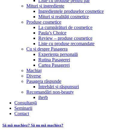
Liste cu produse pentru păr
Mituri și ingrediente
Ingredientele produselor cosmetice
Mituri şi realităţi cosmetice
Produse cosmetice
La cumpărături de cosmetice
Paula’s Choice
Review – produse cosmetice
Liste cu produse recomandate
Cu și despre Pasagera
Experienţa personală
Rutina Pasagerei
Cartea Pasagerei
Machiaj
Diverse
Pasagera răspunde
Întrebări și răspunsuri
Recomandări non-beauty
iherb
Consultanță
Seminarii
Contact
Să mă machiez? Să nu mă machiez?