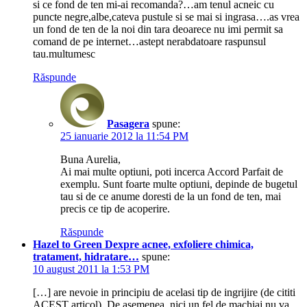
si ce fond de ten mi-ai recomanda?…am tenul acneic cu
puncte negre,albe,cateva pustule si se mai si ingrasa….as vrea
un fond de ten de la noi din tara deoarece nu imi permit sa
comand de pe internet…astept nerabdatoare raspunsul
tau.multumesc
Răspunde
Pasagera
spune:
25 ianuarie 2012 la 11:54 PM
Buna Aurelia,
Ai mai multe optiuni, poti incerca Accord Parfait de
exemplu. Sunt foarte multe optiuni, depinde de bugetul
tau si de ce anume doresti de la un fond de ten, mai
precis ce tip de acoperire.
Răspunde
Hazel to Green Dexpre acnee, exfoliere chimica,
tratament, hidratare…
spune:
10 august 2011 la 1:53 PM
[…] are nevoie in principiu de acelasi tip de ingrijire (de cititi
ACEST articol). De asemenea, nici un fel de machiaj nu va