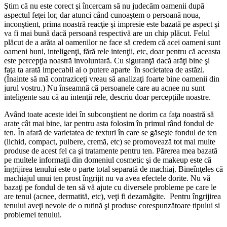
Ştim că nu este corect şi încercam să nu judecăm oamenii după
aspectul feţei lor, dar atunci când cunoaştem o persoană noua,
inconştient, prima noastră reacţie şi impresie este bazată pe aspect şi
va fi mai bună dacă persoană respectivă are un chip plăcut. Felul
plăcut de a arăta al oamenilor ne face să credem că acei oameni sunt
oameni buni, inteligenţi, fără rele intenţii, etc, doar pentru că aceasta
este percepţia noastră involuntară. Cu siguranţă dacă arăţi bine şi
faţa ta arată impecabil ai o putere aparte în societatea de astăzi.
(Înainte să mă contraziceţi vreau să analizaţi foarte bine oamenii din
jurul vostru.) Nu înseamnă că persoanele care au acnee nu sunt
inteligente sau că au intenţii rele, descriu doar percepţiile noastre.
Având toate aceste idei în subconştient ne dorim ca faţa noastră să
arate cât mai bine, iar pentru asta folosim în primul rând fondul de
ten. În afară de varietatea de texturi în care se găseşte fondul de ten
(lichid, compact, pulbere, cremă, etc) se promovează tot mai multe
produse de acest fel ca şi tratamente pentru ten. Părerea mea bazată
pe multele informaţii din domeniul cosmetic şi de makeup este că
îngrijirea tenului este o parte total separată de machiaj. Bineînţeles că
machiajul unui ten prost îngrijit nu va avea efectele dorite. Nu vă
bazaţi pe fondul de ten să vă ajute cu diversele probleme pe care le
are tenul (acnee, dermatită, etc), veţi fi dezamăgite. Pentru îngrijirea
tenului aveţi nevoie de o rutină şi produse corespunzătoare tipului si
problemei tenului.