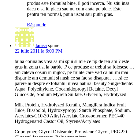
produs este formulat bine, il poti incerca. Nu stiu insa
daca o sa iti placa sau nu cum arata pe piele. Este
pentru ten normal, putin uscat sau putin gras.
Răspunde
larisa
spune:
22 iulie 2011 la 6:00 PM
buna corina!as vrea sa-mi spui si mie ce tip de ten am ? este
gras in zona t si la barbie..? ce produse ar trebui sa folosesc …
am cateva cosuri in mijloc, pe frunte care vad ca nu-mi mai
dispar le am demuult si nush ce sa fac sa disapara……si ce
parere ai despre exfoliantul nivea natural beauty >ingrediente:
Aqua, Polyethylene, Cocamidopropyl Betaine, Decyl
Glucoside, Sodium Myreth Sulfate, Glycerin, Hydrolyzed
Milk Protein, Hydrolyzed Keratin, Mangifera Indica Fruit
Juice, Bisabolol, Hydroxypropyl Starch Phosphate, Sodium,
Acrylates/C10-30 Alkyl Acrylate Crosspolymer, PEG-40
Hydrogenated Castor Oil, Styrene/Acrylates
Copolymer, Glycol Distearate, Propylene Glycol, PEG-90