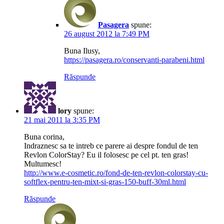
Pasagera
spune:
26 august 2012 la 7:49 PM
Buna Ilusy,
https://pasagera.ro/conservanti-parabeni.html
Răspunde
lory
spune:
21 mai 2011 la 3:35 PM
Buna corina,
Indraznesc sa te intreb ce parere ai despre fondul de ten
Revlon ColorStay? Eu il folosesc pe cel pt. ten gras!
Multumesc!
http://www.e-cosmetic.ro/fond-de-ten-revlon-colorstay-cu-
softflex-pentru-ten-mixt-si-gras-150-buff-30ml.html
Răspunde