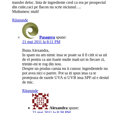
transfer deloc. lista de ingrediente cred ca era pe prospectul
din cutie,caci pe flacon nu scrie niciunul….
Multumesc mult!
Răspunde
Pasagera
spune:
21 mai 2011 la 8:11 PM
Buna Alexandra,
In spam nu am nimic insa se poate sa il fi citit si sa uit
de el pentru ca am foarte multe mail-uri in fiecare zi,
trimite-mi te rog din nou.
Despre un produs caruia nu ii cunosc ingredientele nu
pot avea nici o parere. Pot sa iti spun insa ca te
protejeaza de razele UVA si UVB insa SPF-ul e destul
de mic.
Răspunde
Alexandra
spune:
21 mai 2011 la 8:38 PM