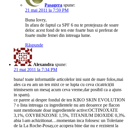
Pasagera
spune:
21 mai 2011 la 7:59 PM
Buna Iovry,
In afara de faptul ca SPF 6 nu te protejeaza de soare
deloc acest fond de ten este foarte bun si preferat de
foarte multe femei din intreaga lume.
Răspunde
Alexandra
spune:
21 mai 2011 la 7:34 PM
buna! toate informatiile articolelor imi sunt de mare folos,mai
ales ca eu am un ten mixt ce se lupta cu ceva cicatrici(iti
trimisesem un mesaj acum ceva vreme,dar posibil ca a ajuns
in spam).
ce parere ai despre fondul de ten KIKO SKIN EVOLUTION
? o lista intreaga cu ingredientele nu am deoarece pe flacon
sunt mentionate doar ingredientele active:OCTINOXATE
3,1%, OXYBENZONE 1,5%, TITANIUM DIOXIDE 0,3%.
abia l-am achizitionat…momentan inca folosesc un Toleriane
de la La Roche-Posay,ce acopera bine dar nu e rezistent la