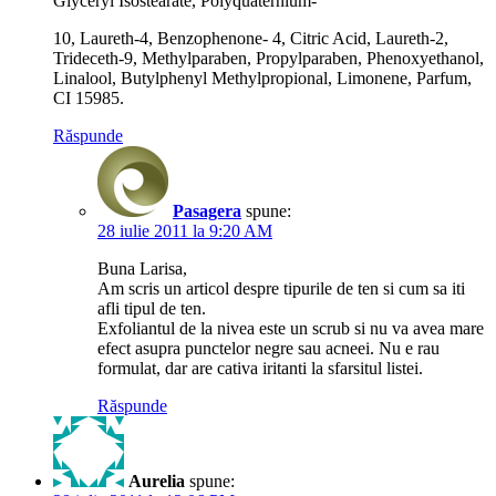
Glyceryl Isostearate, Polyquaternium-
10, Laureth-4, Benzophenone- 4, Citric Acid, Laureth-2,
Trideceth-9, Methylparaben, Propylparaben, Phenoxyethanol,
Linalool, Butylphenyl Methylpropional, Limonene, Parfum,
CI 15985.
Răspunde
Pasagera
spune:
28 iulie 2011 la 9:20 AM
Buna Larisa,
Am scris un articol despre tipurile de ten si cum sa iti
afli tipul de ten.
Exfoliantul de la nivea este un scrub si nu va avea mare
efect asupra punctelor negre sau acneei. Nu e rau
formulat, dar are cativa iritanti la sfarsitul listei.
Răspunde
Aurelia
spune: