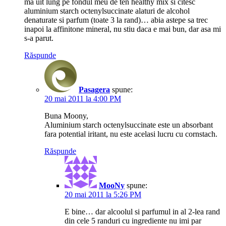
ma uit lung pe fondul meu de ten healthy mix si citesc
aluminium starch octenylsuccinate alaturi de alcohol
denaturate si parfum (toate 3 la rand)… abia astepe sa trec
inapoi la affinitone mineral, nu stiu daca e mai bun, dar asa mi
s-a parut.
Răspunde
Pasagera
spune:
20 mai 2011 la 4:00 PM
Buna Moony,
Aluminium starch octenylsuccinate este un absorbant
fara potential iritant, nu este acelasi lucru cu cornstach.
Răspunde
MooNy
spune:
20 mai 2011 la 5:26 PM
E bine… dar alcoolul si parfumul in al 2-lea rand
din cele 5 randuri cu ingrediente nu imi par