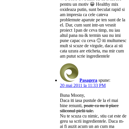
pentru un motiv 😀 Healthy mix
oxideaza putin, sunt beculat rapid si
am impresia ca cele cateva
problemute aparute pe ten sunt de la
el. Dar, cum sunt intr-un vesnit
proiect 1pan de ceva timp, nu iau
altul pana nu-lk termin sau nu imi
pune capac cu ceva 🙂 iti multumesc
mult si scuze de virgule, daca ai sti
cata uzura are eticheta, ma mir cum
am putut scrie ingredientele
Pasagera
spune:
20 mai 2011 la 11:33 PM
Buna Moony,
Daca iti iasa pustule de la el mai
bine renunti,
poate ca nu ii place
siliconul pielii tale.
Nu te scuza cu nimic, stiu cat este de
greu sa scrii ingredientele. Daca m-
ai fi auzit acum un an cum ma