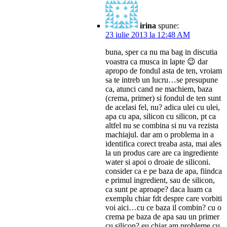
irina
spune:
23 iulie 2013 la 12:48 AM
buna, sper ca nu ma bag in discutia
voastra ca musca in lapte 😉 dar
apropo de fondul asta de ten, vroiam
sa te intreb un lucru…se presupune
ca, atunci cand ne machiem, baza
(crema, primer) si fondul de ten sunt
de acelasi fel, nu? adica ulei cu ulei,
apa cu apa, silicon cu silicon, pt ca
altfel nu se combina si nu va rezista
machiajul. dar am o problema in a
identifica corect treaba asta, mai ales
la un produs care are ca ingrediente
water si apoi o droaie de siliconi.
consider ca e pe baza de apa, fiindca
e primul ingredient, sau de silicon,
ca sunt pe aproape? daca luam ca
exemplu chiar fdt despre care vorbiti
voi aici…cu ce baza il combin? cu o
crema pe baza de apa sau un primer
cu silicon? eu chiar am probleme cu