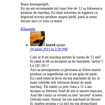
Buna Imasupergirl,
Eu nu am recomandat nici unei fete de 12 sa foloseasca
produse de machiaj. Eu doar informez in legatura cu
impactul acestor produse asupra pielii, pana la urma
fiecare face ce vrea cu tenul.
Răspunde
bored
spune:
16 iunie 2011 la 2:30 PM
Care ar fi un machiaj permis la varsta de 12 ani?
Si cand ar trb sa incepem sa ne machiem ‘serios’?
La 18? 20+?
Aici sa presupunem ca persoana ar folosi numai
produse cu ingrediente ok si are grija de piele.
Eu cand eram in liceu nu ma machiam de loc si
toate celelalte fete foloseau destul de mult
machiaj. Tin minte ca prin clasa a 11 a am
inceput sa folosesc fond de ten si uneori mascara.
Asta din cauza ca vroiam sa mai ‘ascund’ acneea.
Oricum eram ‘lenesa’ nu ma machiam in fiecare
zi. (partea proasta e ca nici nu ma demachiam