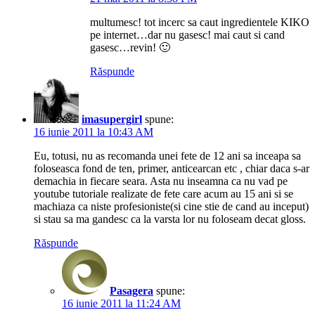
multumesc! tot incerc sa caut ingredientele KIKO
pe internet…dar nu gasesc! mai caut si cand
gasesc…revin! 🙂
Răspunde
imasupergirl
spune:
16 iunie 2011 la 10:43 AM
Eu, totusi, nu as recomanda unei fete de 12 ani sa inceapa sa
foloseasca fond de ten, primer, anticearcan etc , chiar daca s-ar
demachia in fiecare seara. Asta nu inseamna ca nu vad pe
youtube tutoriale realizate de fete care acum au 15 ani si se
machiaza ca niste profesioniste(si cine stie de cand au inceput)
si stau sa ma gandesc ca la varsta lor nu foloseam decat gloss.
Răspunde
Pasagera
spune:
16 iunie 2011 la 11:24 AM