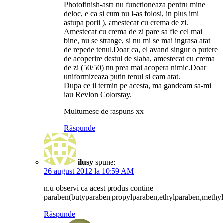
Photofinish-asta nu functioneaza pentru mine
deloc, e ca si cum nu l-as folosi, in plus imi
astupa porii ), amestecat cu crema de zi.
Amestecat cu crema de zi pare sa fie cel mai
bine, nu se strange, si nu mi se mai ingrasa atat
de repede tenul.Doar ca, el avand singur o putere
de acoperire destul de slaba, amestecat cu crema
de zi (50/50) nu prea mai acopera nimic.Doar
uniformizeaza putin tenul si cam atat.
Dupa ce il termin pe acesta, ma gandeam sa-mi
iau Revlon Colorstay.
Multumesc de raspuns xx
Răspunde
ilusy
spune:
26 august 2012 la 10:59 AM
n.u observi ca acest produs contine
paraben(butyparaben,propylparaben,ethylparaben,methy
Răspunde