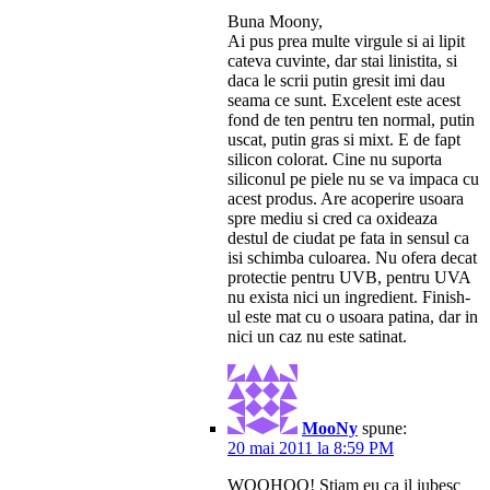
Buna Moony,
Ai pus prea multe virgule si ai lipit
cateva cuvinte, dar stai linistita, si
daca le scrii putin gresit imi dau
seama ce sunt. Excelent este acest
fond de ten pentru ten normal, putin
uscat, putin gras si mixt. E de fapt
silicon colorat. Cine nu suporta
siliconul pe piele nu se va impaca cu
acest produs. Are acoperire usoara
spre mediu si cred ca oxideaza
destul de ciudat pe fata in sensul ca
isi schimba culoarea. Nu ofera decat
protectie pentru UVB, pentru UVA
nu exista nici un ingredient. Finish-
ul este mat cu o usoara patina, dar in
nici un caz nu este satinat.
MooNy
spune:
20 mai 2011 la 8:59 PM
WOOHOO! Stiam eu ca il iubesc