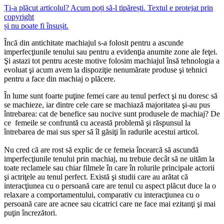
Ți-a plăcut articolul? Acum poți să-l tipărești. Textul e protejat prin
copyright
și nu poate fi însușit.
Încă din antichitate machiajul s-a folosit pentru a ascunde
imperfecţiunile tenului sau pentru a evidenţia anumite zone ale feţei.
Şi astazi tot pentru aceste motive folosim machiajul însă tehnologia a
evoluat şi acum avem la dispoziţie nenumărate produse şi tehnici
pentru a face din machiaj o plăcere.
În lume sunt foarte puţine femei care au tenul perfect şi nu doresc să
se machieze, iar dintre cele care se machiază majoritatea şi-au pus
întrebarea: cat de benefice sau nocive sunt produsele de machiaj? De
ce femeile se confruntă cu această problemă şi răspunsul la
întrebarea de mai sus sper să îl găsiţi în radurile acestui articol.
Nu cred că are rost să explic de ce femeia încearcă să ascundă
imperfecţiunile tenului prin machiaj, nu trebuie decât să ne uităm la
toate reclamele sau chiar filmele în care în rolurile principale actorii
şi actriţele au tenul perfect. Există şi studii care au arătat că
interacţiunea cu o persoană care are tenul cu aspect plăcut duce la o
relaxare a comportamentului, comparativ cu interacţiunea cu o
persoană care are acnee sau cicatrici care ne face mai ezitanţi şi mai
puţin încrezători.