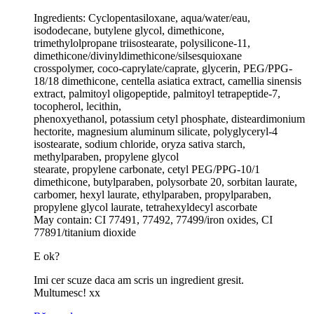
Ingredients: Cyclopentasiloxane, aqua/water/eau,
isododecane, butylene glycol, dimethicone,
trimethylolpropane triisostearate, polysilicone-11,
dimethicone/divinyldimethicone/silsesquioxane
crosspolymer, coco-caprylate/caprate, glycerin, PEG/PPG-
18/18 dimethicone, centella asiatica extract, camellia sinensis
extract, palmitoyl oligopeptide, palmitoyl tetrapeptide-7,
tocopherol, lecithin,
phenoxyethanol, potassium cetyl phosphate, disteardimonium
hectorite, magnesium aluminum silicate, polyglyceryl-4
isostearate, sodium chloride, oryza sativa starch,
methylparaben, propylene glycol
stearate, propylene carbonate, cetyl PEG/PPG-10/1
dimethicone, butylparaben, polysorbate 20, sorbitan laurate,
carbomer, hexyl laurate, ethylparaben, propylparaben,
propylene glycol laurate, tetrahexyldecyl ascorbate
May contain: CI 77491, 77492, 77499/iron oxides, CI
77891/titanium dioxide
E ok?
Imi cer scuze daca am scris un ingredient gresit.
Multumesc! xx