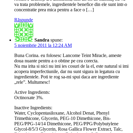
va trata problemele, ingredientele benefice din ele sunt intr-o
concentratie prea mica pentru a face o […]
Răspunde
Sandra
spune:
5 noiembrie 2011 la 12:24 AM
Buna Corina. eu folosesc Lancome Teint Miracle, ameste
doua nuante pentru a o obtine pe cea corecta.
Nu ma irita si nici nu imi ies cosuri de la el, este natural si imi
acopera imperfectiunile, dar nu sunt sigura in legatura cu
ingredientele. Poti te rog sa-mi spui daca are ingrediente
„rele”. Multumesc!
Active Ingredients:
Octinoxate 3%.
Inactive Ingredients:
Water, Cyclopentasiloxane, Alcohol Denat, Phenyl
Trimethicone, Glycerin, PEG-10 Dimethicone, Bis-
PEG/PPG-14/14 Dimethicone, PEG/PPG/Polybutylene
Glycol-8/5/3 Glycerin, Rosa Gallica Flower Extract, Talc,