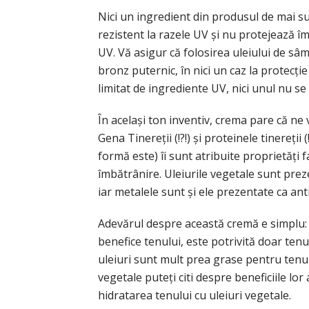
Nici un ingredient din produsul de mai s
rezistent la razele UV și nu protejează î
UV. Vă asigur că folosirea uleiului de sâm
bronz puternic, în nici un caz la protecți
limitat de ingrediente UV, nici unul nu s
În același ton inventiv, crema pare că ne 
Gena Tinereții (!?!) și proteinele tinereții (
formă este) îi sunt atribuite proprietăți f
îmbătrânire. Uleiurile vegetale sunt pre
iar metalele sunt și ele prezentate ca anti
Adevărul despre această cremă e simplu: 
benefice tenului, este potrivită doar ten
uleiuri sunt mult prea grase pentru tenul 
vegetale puteți citi despre beneficiile lor a
hidratarea tenului cu uleiuri vegetale.