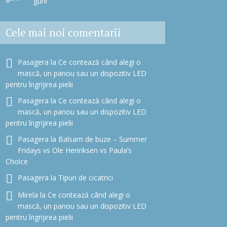
gurii
Cele mai noi comentarii
Pasagera
la
Ce contează când alegi o
mască, un panou sau un dispozitiv LED
pentru îngrijirea pielii
Pasagera
la
Ce contează când alegi o
mască, un panou sau un dispozitiv LED
pentru îngrijirea pielii
Pasagera
la
Balsam de buze – Summer
Fridays vs Ole Henriksen vs Paula’s
Choice
Pasagera
la
Tipuri de cicatrici
Mirela
la
Ce contează când alegi o
mască, un panou sau un dispozitiv LED
pentru îngrijirea pielii