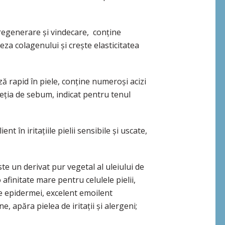
 regenerare și vindecare, conține
teza colagenului și crește elasticitatea
ză rapid în piele, conține numeroși acizi
reția de sebum, indicat pentru tenul
nt în iritațiile pielii sensibile și uscate,
te un derivat pur vegetal al uleiului de
 afinitate mare pentru celulele pielii,
ele epidermei, excelent emoilent
e, apăra pielea de iritații și alergeni;