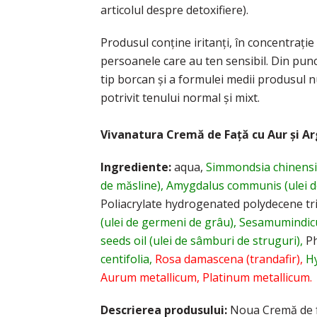
articolul despre detoxifiere).
Produsul conține iritanți, în concentrați
persoanele care au ten sensibil. Din pun
tip borcan și a formulei medii produsul n
potrivit tenului normal și mixt.
Vivanatura Cremă de Față cu Aur și Ar
Ingrediente:
aqua,
Simmondsia chinensis 
de măsline), Amygdalus communis (ulei d
Poliacrylate hydrogenated polydecene tr
(ulei de germeni de grâu), Sesamumindicum
seeds oil (ulei de sâmburi de struguri),
Ph
centifolia,
Rosa damascena (trandafir),
Hy
Aurum metallicum, Platinum metallicum.
Descrierea produsului:
Noua Cremă de fa