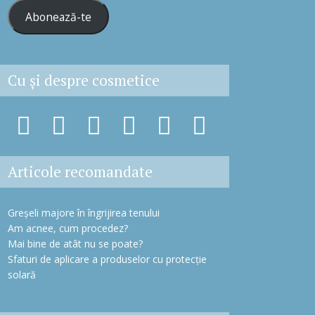
r
Abonează-te
e
s
ă
e
Cu şi despre cosmetice
m
a
i
l
Articole recomandate
Greșeli majore în îngrijirea tenului
Am acnee, cum procedez?
Mai bine de atât nu se poate?
Sfaturi de aplicare a produselor cu protecție
solară