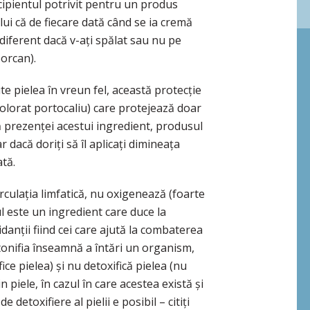
ecipientul potrivit pentru un produs
lui că de fiecare dată când se ia cremă
iferent dacă v-ați spălat sau nu pe
borcan).
te pielea în vreun fel, această protecție
olorat portocaliu) care protejează doar
 prezenței acestui ingredient, produsul
r dacă doriți să îl aplicați dimineața
ată.
rculația limfatică, nu oxigenează (foarte
 este un ingredient care duce la
xidanții fiind cei care ajută la combaterea
(a tonifia înseamnă a întări un organism,
ce pielea) și nu detoxifică pielea (nu
 piele, în cazul în care acestea există și
 detoxifiere al pielii e posibil – citiți