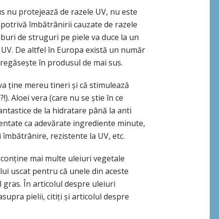
us nu protejează de razele UV, nu este
mpotrivă îmbătrânirii cauzate de razele
buri de struguri pe piele va duce la un
e UV. De altfel în Europa există un număr
e regăsește în produsul de mai sus.
va ține mereu tineri și că stimulează
!?!). Aloei vera (care nu se știe în ce
antastice de la hidratare până la anti
zentate ca adevărate ingrediente minute,
 îmbătrânire, rezistente la UV, etc.
conține mai multe uleiuri vegetale
ului uscat pentru că unele din aceste
gras. În articolul despre uleiuri
supra pielii, citiți și articolul despre