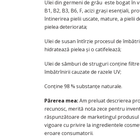
Ulei din germeni de grâu este bogat în vi
B1, B2, B3, B6, F, acizi grași esențiali, pr
întinerirea pielii uscate, mature, a pielii 
pielea deteriorata;
Ulei de susan întîrzie procesul de îmbătr
hidratează pielea și o catifelează;
Ulei de sâmburi de struguri conține filtr
îmbătrînirii cauzate de razele UV;
Conține 98 % substanțe naturale.
Părerea mea:
Am preluat descrierea produ
recunosc, merită nota zece pentru invent
răspunzătoare de marketingul produsul nu
vigoare cu privire la ingredientele cosmeti
eroare consumatorii.