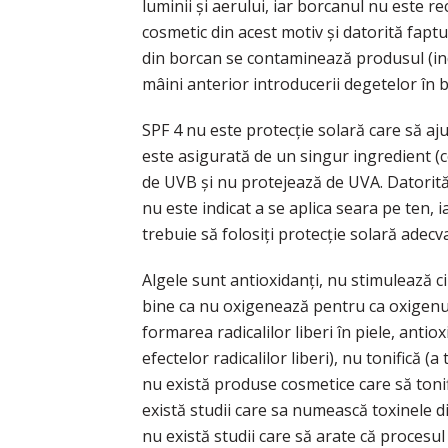
luminii și aerului, iar borcanul nu este r
cosmetic din acest motiv și datorită faptu
din borcan se contaminează produsul (ind
mâini anterior introducerii degetelor în 
SPF 4 nu este protecție solară care să aju
este asigurată de un singur ingredient (c
de UVB și nu protejează de UVA. Datorită
nu este indicat a se aplica seara pe ten, ia
trebuie să folosiți protecție solară adecv
Algele sunt antioxidanți, nu stimulează ci
bine ca nu oxigenează pentru ca oxigenul
formarea radicalilor liberi în piele, antio
efectelor radicalilor liberi), nu tonifică 
nu există produse cosmetice care să tonifi
există studii care sa numească toxinele din
nu există studii care să arate că procesul de