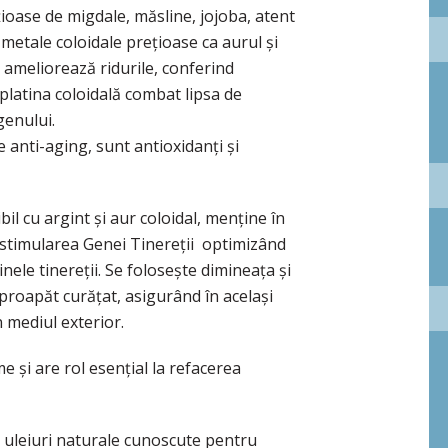
țioase de migdale, măsline, jojoba, atent
 metale coloidale prețioase ca aurul și
 ameliorează ridurile, conferind
 platina coloidală combat lipsa de
genului.
 anti-aging, sunt antioxidanți și
il cu argint și aur coloidal, menține în
stimularea Genei Tinereții  optimizând
nele tinereții. Se folosește dimineața și
 proapăt curățat, asigurând în același
n mediul exterior.
e și are rol esențial la refacerea
i uleiuri naturale cunoscute pentru