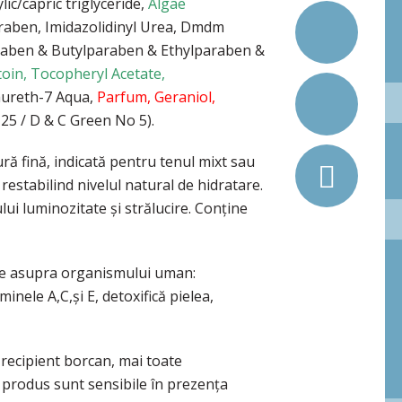
ylic/capric triglyceride,
Algae
raben, Imidazolidinyl Urea, Dmdm
aben & Butylparaben & Ethylparaben &
toin, Tocopheryl Acetate,
aureth-7 Aqua,
Parfum, Geraniol,
25 / D & C Green No 5).
ră fină, indicată pentru tenul mixt sau
, restabilind nivelul natural de hidratare.
i luminozitate şi strălucire. Conţine
ve asupra organismului uman:
minele A,C,şi E, detoxifică pielea,
recipient borcan, mai toate
t produs sunt sensibile în prezența