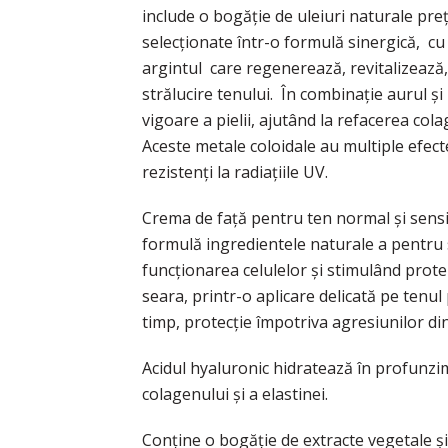
include o bogăție de uleiuri naturale pre
selecționate într-o formulă sinergică, cu
argintul care regenerează, revitalizează,
strălucire tenului. În combinație aurul și
vigoare a pielii, ajutând la refacerea cola
Aceste metale coloidale au multiple efecte
rezistenți la radiațiile UV.
Crema de față pentru ten normal și sensib
formulă ingredientele naturale a pentru 
funcționarea celulelor și stimulând protei
seara, printr-o aplicare delicată pe tenul
timp, protecție împotriva agresiunilor di
Acidul hyaluronic hidratează în profunzim
colagenului și a elastinei.
Conține o bogăție de extracte vegetale ș