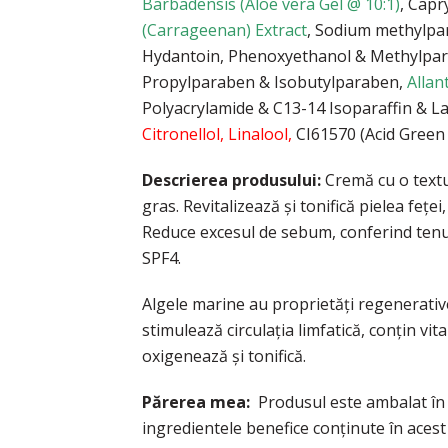
Barbadensis (Aloe vera Gel @ 10:1)
, Capr
(Carrageenan) Extract
, Sodium methylpa
Hydantoin, Phenoxyethanol & Methylpar
Propylparaben & Isobutylparaben,
Allan
Polyacrylamide & C13-14 Isoparaffin & L
Citronellol, Linalool,
CI61570 (Acid Green 
Descrierea produsului:
Cremă cu o textu
gras. Revitalizează şi tonifică pielea feţei
Reduce excesul de sebum, conferind tenulu
SPF4.
Algele marine au proprietăţi regenerati
stimulează circulaţia limfatică, conţin vita
oxigenează şi tonifică.
Părerea mea:
Produsul este ambalat în 
ingredientele benefice conținute în aces