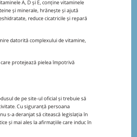
taminele A, D și E, conține vitaminele
oteine și minerale, hrănește și ajută
deshidratate, reduce cicatricile și repară
inire datorită complexului de vitamine,
e care protejează pielea împotrivă
sul de pe site-ul oficial și trebuie să
ivitate. Cu siguranță persoana
 s-a deranjat să citească legislația în
ce și mai ales la afirmațiile care induc în