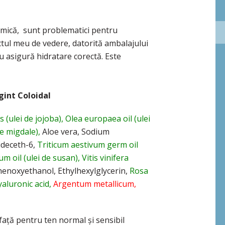
e mică, sunt problematici pentru
ctul meu de vedere, datorită ambalajului
u asigură hidratare corectă. Este
gint Coloidal
(ulei de jojoba), Olea europaea oil (ulei
e migdale),
Aloe vera, Sodium
ideceth-6,
Triticum aestivum germ oil
 oil (ulei de susan), Vitis vinifera
enoxyethanol, Ethylhexylglycerin,
Rosa
aluronic acid,
Argentum metallicum,
ță pentru ten normal și sensibil