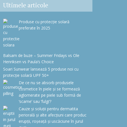
Ultimele articole
Produse cu protecție solară
preferate în 2025
Balsam de buze – Summer Fridays vs Ole
Henriksen vs Paula’s Choice
Soari Sunwear lansează 5 produse noi cu
protecție solară UPF 50+
De ce nu se absorb produsele
cosmetice în piele și se formează
aglomerate pe piele sub formă de
‘scame’ sau ‘fulgi’?
Cauze și soluții pentru dermatita
periorală și alte afecțiuni care produc
erupții, roșeață și uscăciune în jurul