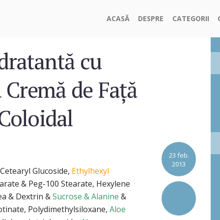
ACASĂ
DESPRE
CATEGORII
dratantă cu
a Cremă de Față
 Coloidal
23 feb.
2013
 Cetearyl Glucoside,
Ethylhexyl
tearate & Peg-100 Stearate, Hexylene
a & Dextrin &
Sucrose & Alanine
&
48
tinate, Polydimethylsiloxane,
Aloe