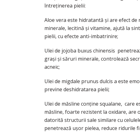
întreținerea pielii:
Aloe vera este hidratantă și are efect de
minerale, lecitină și vitamine, ajută la sin
pielii, cu efecte anti-imbatrinire;
Ulei de jojoba buxus chinensis  penetrea
grași și săruri minerale, controlează sec
acneic;
Ulei de migdale prunus dulcis a este emolie
previne deshidratarea pielii;
Ulei de măsline conține squalane, care es
măsline, foarte rezistent la oxidare, are o
datorită structurii sale similare cu celul
penetrează ușor pielea, reduce ridurile fin