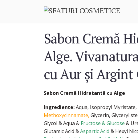
Sabon Cremă Hi
Alge. Vivanatur
cu Aur și Argint
Sabon Cremă Hidratantă cu Alge
Ingrediente:
Aqua, Isopropyl Myristate,
Methoxycinnamate,
Glycerin, Glyceryl s
Glycol & Aqua &
Fructose & Glucose
& Ure
Glutamic Acid &
Aspartic Acid
& Hexyl Nico