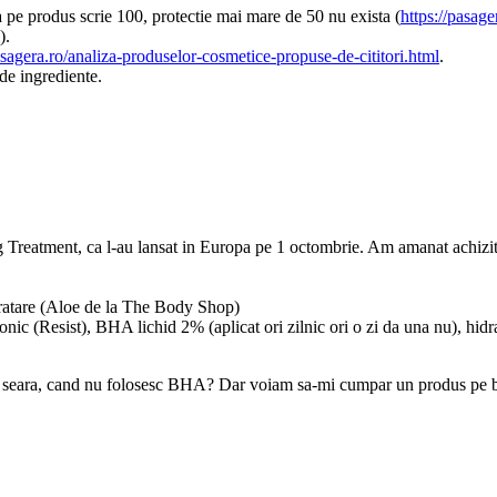
a pe produs scrie 100, protectie mai mare de 50 nu exista (
https://pasag
).
asagera.ro/analiza-produselor-cosmetice-propuse-de-cititori.html
.
de ingrediente.
eatment, ca l-au lansat in Europa pe 1 octombrie. Am amanat achizitio
idratare (Aloe de la The Body Shop)
tonic (Resist), BHA lichid 2% (aplicat ori zilnic ori o zi da una nu), hid
eara, cand nu folosesc BHA? Dar voiam sa-mi cumpar un produs pe baz