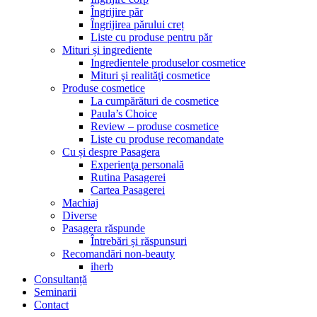
Îngrijire păr
Îngrijirea părului creț
Liste cu produse pentru păr
Mituri și ingrediente
Ingredientele produselor cosmetice
Mituri şi realităţi cosmetice
Produse cosmetice
La cumpărături de cosmetice
Paula’s Choice
Review – produse cosmetice
Liste cu produse recomandate
Cu și despre Pasagera
Experienţa personală
Rutina Pasagerei
Cartea Pasagerei
Machiaj
Diverse
Pasagera răspunde
Întrebări și răspunsuri
Recomandări non-beauty
iherb
Consultanță
Seminarii
Contact