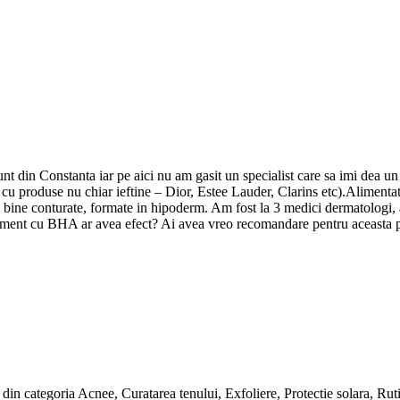
nt din Constanta iar pe aici nu am gasit un specialist care sa imi dea un 
. cu produse nu chiar ieftine – Dior, Estee Lauder, Clarins etc).Alimenta
m, bine conturate, formate in hipoderm. Am fost la 3 medici dermatolog
tratament cu BHA ar avea efect? Ai avea vreo recomandare pentru aceasta
e din categoria Acnee, Curatarea tenului, Exfoliere, Protectie solara, Ruti