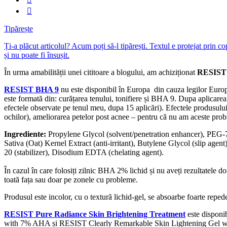
Tipărește
Ți-a plăcut articolul? Acum poți să-l tipărești. Textul e protejat prin c
și nu poate fi însușit.
În urma amabilității unei cititoare a blogului, am achiziționat
RESIST
RESIST BHA 9
nu este disponibil în Europa din cauza legilor Europen
este formată din: curățarea tenului, tonifiere și BHA 9. Dupa aplicarea
efectele observate pe tenul meu, dupa 15 aplicări). Efectele produsului î
ochilor), ameliorarea petelor post acnee – pentru că nu am aceste prob
Ingrediente:
Propylene Glycol (solvent/penetration enhancer), PEG-75
Sativa (Oat) Kernel Extract (anti-irritant), Butylene Glycol (slip age
20 (stabilizer), Disodium EDTA (chelating agent).
În cazul în care folosiți zilnic BHA 2% lichid și nu aveți rezultatele
toată fața sau doar pe zonele cu probleme.
Produsul este incolor, cu o textură lichid-gel, se absoarbe foarte repede î
RESIST Pure Radiance Skin Brightening Treatment
este disponi
with 7% AHA și RESIST Clearly Remarkable Skin Lightening Gel with 