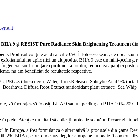
opyright
 BHA 9
și
RESIST Pure Radiance Skin Brightening Treatment
di
e. Produsul conține acid salicilic 9%. Îl folosesc seara, de doua sau tre
 exfoliantului nu aplic nici un alt produs. BHA 9 este un mini-peeling, r
n general sunt: curățarea profundă a porilor, reducerea apariției pustulelo
leme, nu am beneficiat de rezultatele respective.
, PEG-8 (thickeners), Water, Time-Released Salicylic Acid 9% (beta hy
nt), Boerhavia Diffusa Root Extract (antioxidant plant extract), Sea Whi
 dorite, vă încurajez să folosiți BHA 9 sau un peeling cu BHA 10%-20%. B
n piele. Atenție: nu uitați să aplicați protecție solară în fiecare zi atunci
bil în Europa, a fost formulat ca o alternativă la produsele din gama
2% BHA) , care, din cauza legilor europene nu poate fi comercializa