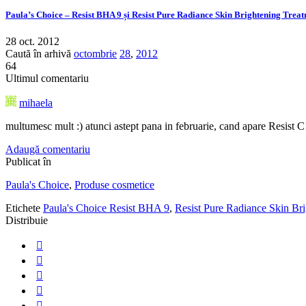
Paula’s Choice – Resist BHA 9 și Resist Pure Radiance Skin Brightening Trea
28 oct. 2012
Caută în arhivă
octombrie
28
,
2012
64
Ultimul comentariu
mihaela
multumesc mult :) atunci astept pana in februarie, cand apare Resist C
Adaugă comentariu
Publicat în
Paula's Choice
,
Produse cosmetice
Etichete
Paula's Choice Resist BHA 9
,
Resist Pure Radiance Skin Br
Distribuie