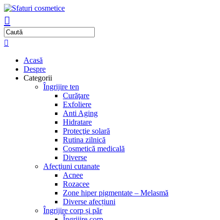
Acasă
Despre
Categorii
Îngrijire ten
Curăţare
Exfoliere
Anti Aging
Hidratare
Protecţie solară
Rutina zilnică
Cosmetică medicală
Diverse
Afecţiuni cutanate
Acnee
Rozacee
Zone hiper pigmentate – Melasmă
Diverse afecțiuni
Îngrijire corp și păr
Îngrijire corp