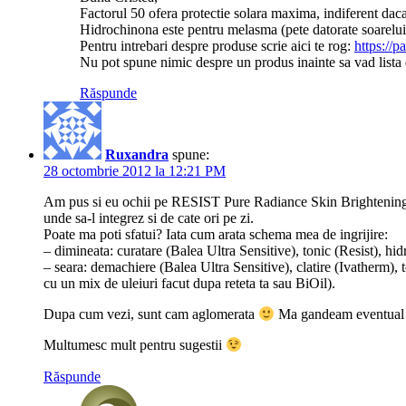
Factorul 50 ofera protectie solara maxima, indiferent dac
Hidrochinona este pentru melasma (pete datorate soarelui
Pentru intrebari despre produse scrie aici te rog:
https://p
Nu pot spune nimic despre un produs inainte sa vad lista 
Răspunde
Ruxandra
spune:
28 octombrie 2012 la 12:21 PM
Am pus si eu ochii pe RESIST Pure Radiance Skin Brightening Tr
unde sa-l integrez si de cate ori pe zi.
Poate ma poti sfatui? Iata cum arata schema mea de ingrijire:
– dimineata: curatare (Balea Ultra Sensitive), tonic (Resist), h
– seara: demachiere (Balea Ultra Sensitive), clatire (Ivatherm), 
cu un mix de uleiuri facut dupa reteta ta sau BiOil).
Dupa cum vezi, sunt cam aglomerata
Ma gandeam eventual s
Multumesc mult pentru sugestii
Răspunde