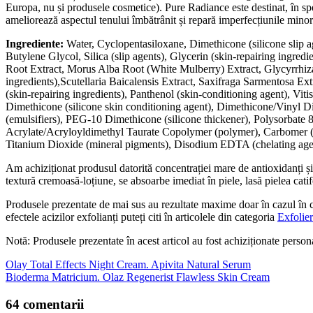
Europa, nu și produsele cosmetice). Pure Radiance este destinat, în spe
ameliorează aspectul tenului îmbătrânit și repară imperfecțiunile minore.
Ingrediente:
Water, Cyclopentasiloxane, Dimethicone (silicone slip ag
Butylene Glycol, Silica (slip agents), Glycerin (skin-repairing ingre
Root Extract, Morus Alba Root (White Mulberry) Extract, Glycyrrhiza 
ingredients),Scutellaria Baicalensis Extract, Saxifraga Sarmentosa Ex
(skin-repairing ingredients), Panthenol (skin-conditioning agent), Viti
Dimethicone (silicone skin conditioning agent), Dimethicone/Vinyl D
(emulsifiers), PEG-10 Dimethicone (silicone thickener), Polysorbat
Acrylate/Acryloyldimethyl Taurate Copolymer (polymer), Carbomer (ge
Titanium Dioxide (mineral pigments), Disodium EDTA (chelating agen
Am achiziționat produsul datorită concentrației mare de antioxidanți și 
textură cremoasă-loțiune, se absoarbe imediat în piele, lasă pielea catif
Produsele prezentate de mai sus au rezultate maxime doar în cazul în care
efectele acizilor exfolianți puteți citi în articolele din categoria
Exfolie
Notă: Produsele prezentate în acest articol au fost achiziționate person
Olay Total Effects Night Cream. Apivita Natural Serum
Bioderma Matricium. Olaz Regenerist Flawless Skin Cream
64 comentarii