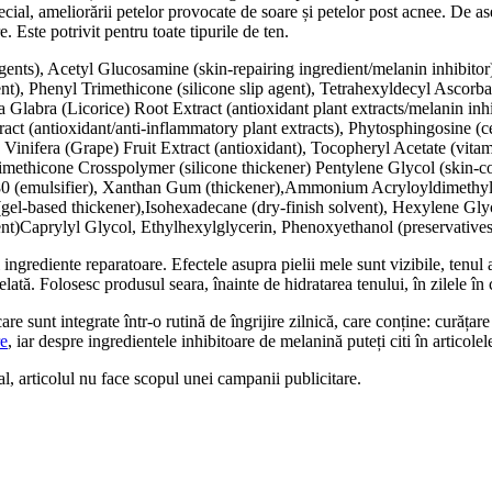
cial, ameliorării petelor provocate de soare și petelor post acnee. De as
 Este potrivit pentru toate tipurile de ten.
ents), Acetyl Glucosamine (skin-repairing ingredient/melanin inhibitor
dient), Phenyl Trimethicone (silicone slip agent), Tetrahexyldecyl Ascor
Glabra (Licorice) Root Extract (antioxidant plant extracts/melanin inhi
tract (antioxidant/anti-inflammatory plant extracts), Phytosphingosine 
s Vinifera (Grape) Fruit Extract (antioxidant), Tocopheryl Acetate (vitam
imethicone Crosspolymer (silicone thickener) Pentylene Glycol (skin-c
e 80 (emulsifier), Xanthan Gum (thickener),Ammonium Acryloyldimethy
l-based thickener),Isohexadecane (dry-finish solvent), Hexylene Glyc
t)Caprylyl Glycol, Ethylhexylglycerin, Phenoxyethanol (preservatives
ingrediente reparatoare. Efectele asupra pielii mele sunt vizibile, tenul
elată. Folosesc produsul seara, înainte de hidratarea tenului, în zilele în
 sunt integrate într-o rutină de îngrijire zilnică, care conține: curățare 
re
, iar despre ingredientele inhibitoare de melanină puteți citi în articole
al, articolul nu face scopul unei campanii publicitare.