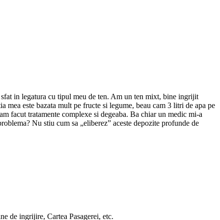
sfat in legatura cu tipul meu de ten. Am un ten mixt, bine ingrijit
tia mea este bazata mult pe fructe si legume, beau cam 3 litri de apa pe
i, am facut tratamente complexe si degeaba. Ba chiar un medic mi-a
 problema? Nu stiu cum sa „eliberez” aceste depozite profunde de
ne de ingrijire, Cartea Pasagerei, etc.