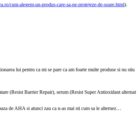
era.ro/cum-alegem-un-produs-care-sa-ne-protejeze-de-soare.html
).
narea lui pentru ca mi se pare ca am foarte multe produse si nu stiu
ratare (Resist Barrier Repair), serum (Resist Super Antioxidant alternat
a de AHA si atunci zau ca n-as mai sti cum sa le alternez…