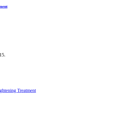
tment
15.
ightening Treatment