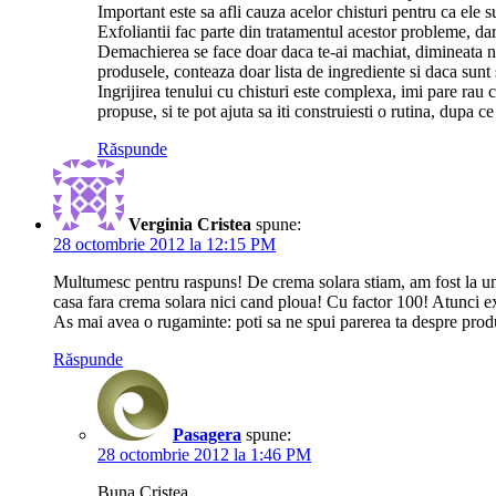
Important este sa afli cauza acelor chisturi pentru ca ele s
Exfoliantii fac parte din tratamentul acestor probleme, dar
Demachierea se face doar daca te-ai machiat, dimineata nu
produsele, conteaza doar lista de ingrediente si daca sunt sa
Ingrijirea tenului cu chisturi este complexa, imi pare rau c
propuse, si te pot ajuta sa iti construiesti o rutina, dupa 
Răspunde
Verginia Cristea
spune:
28 octombrie 2012 la 12:15 PM
Multumesc pentru raspuns! De crema solara stiam, am fost la un 
casa fara crema solara nici cand ploua! Cu factor 100! Atunci
As mai avea o rugaminte: poti sa ne spui parerea ta despre produ
Răspunde
Pasagera
spune:
28 octombrie 2012 la 1:46 PM
Buna Cristea,