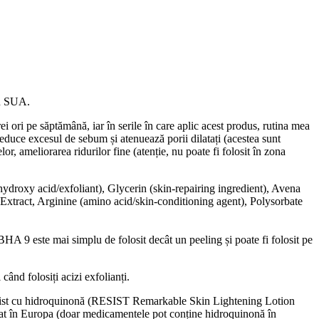
n SUA.
i ori pe săptămână, iar în serile în care aplic acest produs, rutina mea
educe excesul de sebum și atenuează porii dilatați (acestea sunt
r, ameliorarea ridurilor fine (atenție, nu poate fi folosit în zona
droxy acid/exfoliant), Glycerin (skin-repairing ingredient), Avena
p Extract, Arginine (amino acid/skin-conditioning agent), Polysorbate
HA 9 este mai simplu de folosit decât un peeling și poate fi folosit pe
 când folosiți acizi exfolianți.
 Resist cu hidroquinonă (RESIST Remarkable Skin Lightening Lotion
t în Europa (doar medicamentele pot conține hidroquinonă în