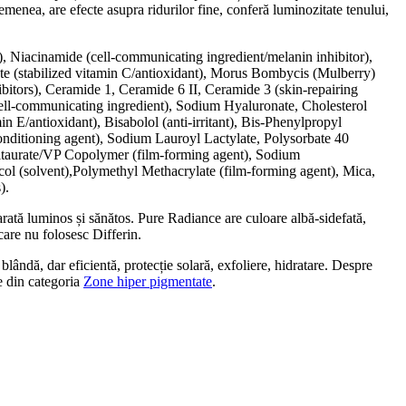
emenea, are efecte asupra ridurilor fine, conferă luminozitate tenului,
), Niacinamide (cell-communicating ingredient/melanin inhibitor),
bate (stabilized vitamin C/antioxidant), Morus Bombycis (Mulberry)
bitors), Ceramide 1, Ceramide 6 II, Ceramide 3 (skin-repairing
(cell-communicating ingredient), Sodium Hyaluronate, Cholesterol
in E/antioxidant), Bisabolol (anti-irritant), Bis-Phenylpropyl
onditioning agent), Sodium Lauroyl Lactylate, Polysorbate 40
ltaurate/VP Copolymer (film-forming agent), Sodium
ol (solvent),Polymethyl Methacrylate (film-forming agent), Mica,
).
 arată luminos și sănătos. Pure Radiance are culoare albă-sidefată,
 care nu folosesc Differin.
blândă, dar eficientă, protecție solară, exfoliere, hidratare. Despre
le din categoria
Zone hiper pigmentate
.