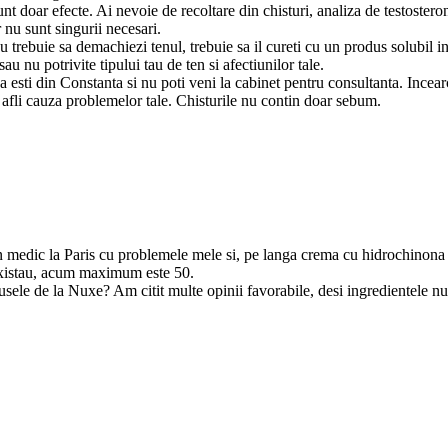
unt doar efecte. Ai nevoie de recoltare din chisturi, analiza de testosteron
 nu sunt singurii necesari.
 trebuie sa demachiezi tenul, trebuie sa il cureti cu un produs solubil 
u nu potrivite tipului tau de ten si afectiunilor tale.
a esti din Constanta si nu poti veni la cabinet pentru consultanta. Incearc
ce afli cauza problemelor tale. Chisturile nu contin doar sebum.
medic la Paris cu problemele mele si, pe langa crema cu hidrochinona pe
 existau, acum maximum este 50.
sele de la Nuxe? Am citit multe opinii favorabile, desi ingredientele nu