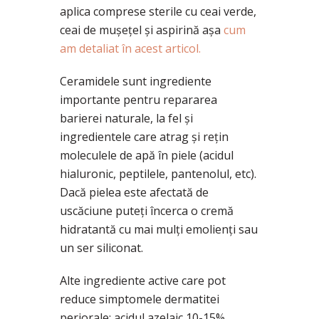
aplica comprese sterile cu ceai verde,
ceai de mușețel și aspirină așa
cum
am detaliat în acest articol.
Ceramidele sunt ingrediente
importante pentru repararea
barierei naturale, la fel și
ingredientele care atrag și rețin
moleculele de apă în piele (acidul
hialuronic, peptilele, pantenolul, etc).
Dacă pielea este afectată de
uscăciune puteți încerca o cremă
hidratantă cu mai mulți emolienți sau
un ser siliconat.
Alte ingrediente active care pot
reduce simptomele dermatitei
periorale: acidul azelaic 10-15%