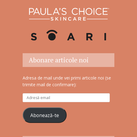
Abonare articole noi
Adresa de mail unde vei primi articole noi (se
trimite mail de confirmare):
A
d
r
Abonează-te
e
s
ă
e