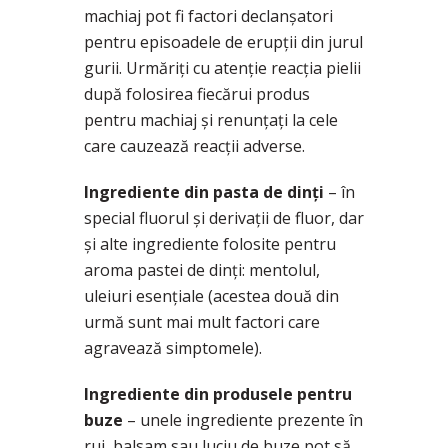
machiaj pot fi factori declanșatori
pentru episoadele de erupții din jurul
gurii. Urmăriți cu atenție reacția pielii
după folosirea fiecărui produs
pentru machiaj și renunțați la cele
care cauzează reacții adverse.
Ingrediente din pasta de dinți
– în
special fluorul și derivații de fluor, dar
și alte ingrediente folosite pentru
aroma pastei de dinți: mentolul,
uleiuri esențiale (acestea două din
urmă sunt mai mult factori care
agravează simptomele).
Ingrediente din produsele pentru
buze
– unele ingrediente prezente în
ruj, balsam sau luciu de buze pot să