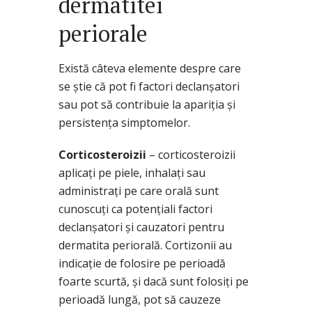
dermatitei
periorale
Există câteva elemente despre care
se știe că pot fi factori declanșatori
sau pot să contribuie la apariția și
persistența simptomelor.
Corticosteroizii
– corticosteroizii
aplicați pe piele, inhalați sau
administrați pe care orală sunt
cunoscuți ca potențiali factori
declanșatori și cauzatori pentru
dermatita periorală. Cortizonii au
indicație de folosire pe perioadă
foarte scurtă, și dacă sunt folosiți pe
perioadă lungă, pot să cauzeze