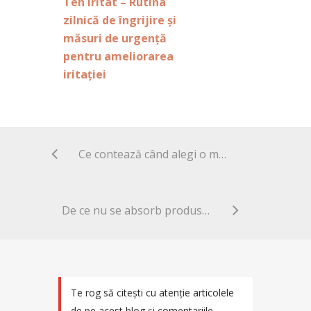
Ten iritat – Rutina
zilnică de îngrijire și
măsuri de urgență
pentru ameliorarea
iritației
Ce contează când alegi o mască, un panou sau un dispozitiv LED pentru îngrijirea pielii
De ce nu se absorb produsele cosmetice în piele și se formează aglomerate pe piele sub formă de ‘scame’ sau ‘fulgi’?
Te rog să citești cu atenție articolele
de pe acest blog și comentariile