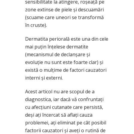
sensibilitate la atingere, roșeață pe
zone extinse de piele și descuamări
(scuame care uneori se transformă
în cruste).
Dermatita periorală este una din cele
mai puțin înțelese dermatite
(mecanismul de declanșare și
evoluție nu sunt este foarte clar) și
există o mulțime de factori cauzatori
interni și externi.
Acest articol nu are scopul de a
diagnostica, iar dacă vă confruntați
cu afecțiuni cutanate care persistă,
deși ați încercat să aflați cauza
problemei, ați eliminat pe cât posibil
factorii cauzatori și aveți o rutină de