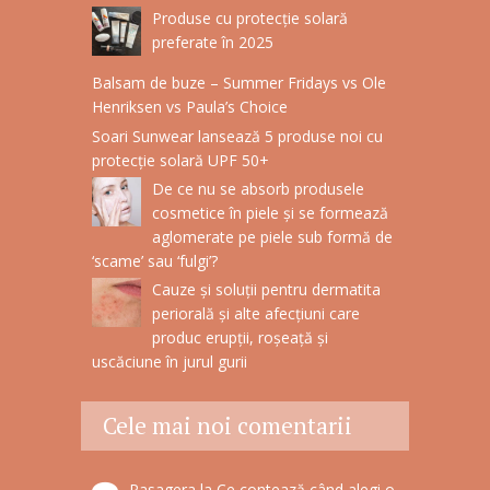
Produse cu protecție solară
preferate în 2025
Balsam de buze – Summer Fridays vs Ole
Henriksen vs Paula’s Choice
Soari Sunwear lansează 5 produse noi cu
protecție solară UPF 50+
De ce nu se absorb produsele
cosmetice în piele și se formează
aglomerate pe piele sub formă de
‘scame’ sau ‘fulgi’?
Cauze și soluții pentru dermatita
periorală și alte afecțiuni care
produc erupții, roșeață și
uscăciune în jurul gurii
Cele mai noi comentarii
Pasagera
la
Ce contează când alegi o