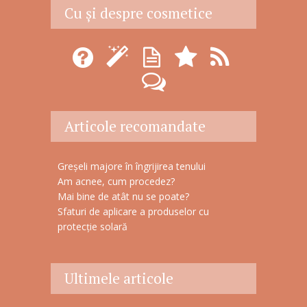
Cu şi despre cosmetice
m
a
i
l
Articole recomandate
Greșeli majore în îngrijirea tenului
Am acnee, cum procedez?
Mai bine de atât nu se poate?
Sfaturi de aplicare a produselor cu
protecție solară
Ultimele articole