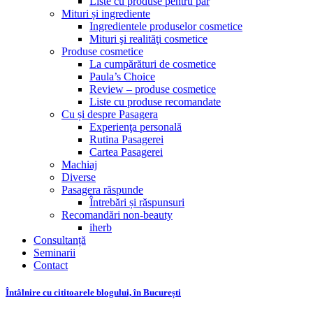
Liste cu produse pentru păr
Mituri și ingrediente
Ingredientele produselor cosmetice
Mituri şi realităţi cosmetice
Produse cosmetice
La cumpărături de cosmetice
Paula’s Choice
Review – produse cosmetice
Liste cu produse recomandate
Cu și despre Pasagera
Experienţa personală
Rutina Pasagerei
Cartea Pasagerei
Machiaj
Diverse
Pasagera răspunde
Întrebări și răspunsuri
Recomandări non-beauty
iherb
Consultanță
Seminarii
Contact
Întâlnire cu cititoarele blogului, în București