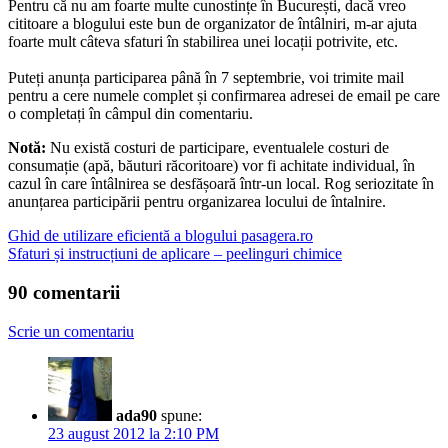
Pentru că nu am foarte multe cunostințe în București, dacă vreo
cititoare a blogului este bun de organizator de întâlniri, m-ar ajuta
foarte mult câteva sfaturi în stabilirea unei locații potrivite, etc.
Puteți anunța participarea până în 7 septembrie, voi trimite mail
pentru a cere numele complet și confirmarea adresei de email pe care
o completați în câmpul din comentariu.
Notă:
Nu există costuri de participare, eventualele costuri de
consumație (apă, băuturi răcoritoare) vor fi achitate individual, în
cazul în care întâlnirea se desfășoară într-un local. Rog seriozitate în
anunțarea participării pentru organizarea locului de întalnire.
Ghid de utilizare eficientă a blogului pasagera.ro
Sfaturi și instrucțiuni de aplicare – peelinguri chimice
90 comentarii
Scrie un comentariu
ada90
spune:
23 august 2012 la 2:10 PM