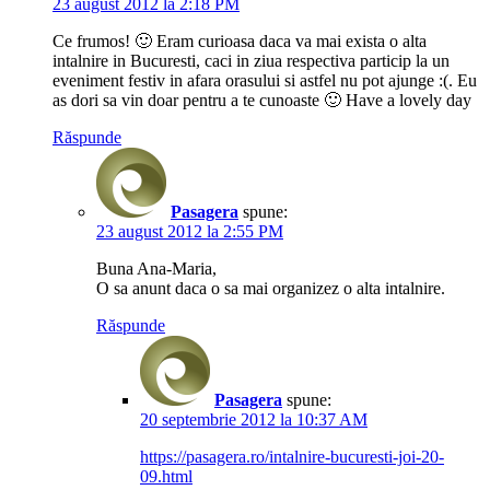
23 august 2012 la 2:18 PM
Ce frumos! 🙂 Eram curioasa daca va mai exista o alta
intalnire in Bucuresti, caci in ziua respectiva particip la un
eveniment festiv in afara orasului si astfel nu pot ajunge :(. Eu
as dori sa vin doar pentru a te cunoaste 🙂 Have a lovely day
Răspunde
Pasagera
spune:
23 august 2012 la 2:55 PM
Buna Ana-Maria,
O sa anunt daca o sa mai organizez o alta intalnire.
Răspunde
Pasagera
spune:
20 septembrie 2012 la 10:37 AM
https://pasagera.ro/intalnire-bucuresti-joi-20-
09.html