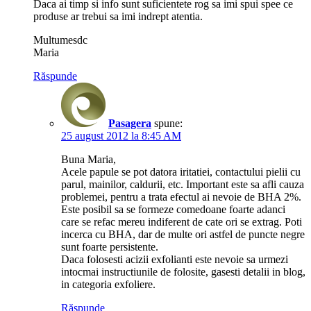
Daca ai timp si info sunt suficientete rog sa imi spui spee ce
produse ar trebui sa imi indrept atentia.
Multumesdc
Maria
Răspunde
Pasagera
spune:
25 august 2012 la 8:45 AM
Buna Maria,
Acele papule se pot datora iritatiei, contactului pielii cu
parul, mainilor, caldurii, etc. Important este sa afli cauza
problemei, pentru a trata efectul ai nevoie de BHA 2%.
Este posibil sa se formeze comedoane foarte adanci
care se refac mereu indiferent de cate ori se extrag. Poti
incerca cu BHA, dar de multe ori astfel de puncte negre
sunt foarte persistente.
Daca folosesti acizii exfolianti este nevoie sa urmezi
intocmai instructiunile de folosite, gasesti detalii in blog,
in categoria exfoliere.
Răspunde