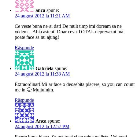
anca
spune:
24 august 2012 la 11:21 AM
Ce veste buna ne-ai dat! De mult timp imi doream sa ne
vedem…Abia astept! Doar ceva TOTAL neprevazut ma
poate face sa nu ajung!
Răspunde
Gabriela
spune:
24 august 2012 la 11:38 AM
Extraordinar! Mi-ar face o deosebita placere, so you can count
me in 🙂 Multumim.
Răspunde
Anca
spune:
24 august 2012 la 12:57 PM
Foarte buna ideea. Sa ma treci si pe mine pe lista. Voi veni