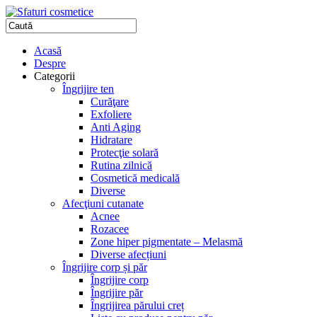
Acasă
Despre
Categorii
Îngrijire ten
Curăţare
Exfoliere
Anti Aging
Hidratare
Protecţie solară
Rutina zilnică
Cosmetică medicală
Diverse
Afecţiuni cutanate
Acnee
Rozacee
Zone hiper pigmentate – Melasmă
Diverse afecțiuni
Îngrijire corp și păr
Îngrijire corp
Îngrijire păr
Îngrijirea părului creț