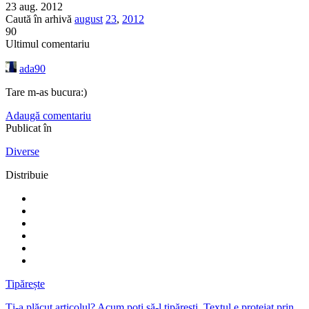
23 aug. 2012
Caută în arhivă
august
23
,
2012
90
Ultimul comentariu
ada90
Tare m-as bucura:)
Adaugă comentariu
Publicat în
Diverse
Distribuie
Tipărește
Ți-a plăcut articolul? Acum poți să-l tipărești. Textul e protejat prin