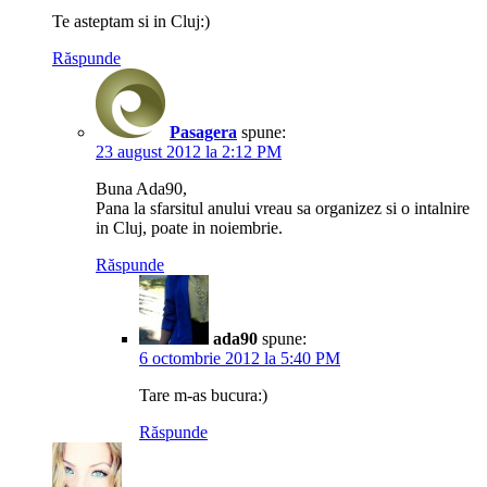
Te asteptam si in Cluj:)
Răspunde
Pasagera
spune:
23 august 2012 la 2:12 PM
Buna Ada90,
Pana la sfarsitul anului vreau sa organizez si o intalnire
in Cluj, poate in noiembrie.
Răspunde
ada90
spune:
6 octombrie 2012 la 5:40 PM
Tare m-as bucura:)
Răspunde