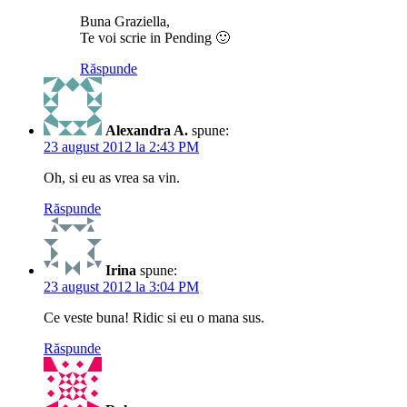
Buna Graziella,
Te voi scrie in Pending 🙂
Răspunde
Alexandra A.
spune:
23 august 2012 la 2:43 PM
Oh, si eu as vrea sa vin.
Răspunde
Irina
spune:
23 august 2012 la 3:04 PM
Ce veste buna! Ridic si eu o mana sus.
Răspunde