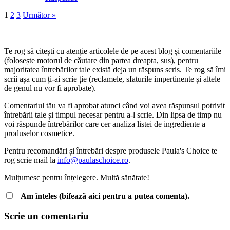
1
2
3
Următor »
Te rog să citești cu atenție articolele de pe acest blog și comentariile
(folosește motorul de căutare din partea dreapta, sus), pentru
majoritatea întrebărilor tale există deja un răspuns scris. Te rog să îmi
scrii așa cum ți-ai scrie ție (reclamele, sfaturile impertinente și altele
de genul nu vor fi aprobate).
Comentariul tău va fi aprobat atunci când voi avea răspunsul potrivit
întrebării tale și timpul necesar pentru a-l scrie. Din lipsa de timp nu
voi răspunde întrebărilor care cer analiza listei de ingrediente a
produselor cosmetice.
Pentru recomandări și întrebări despre produsele Paula's Choice te
rog scrie mail la
info@paulaschoice.ro
.
Mulțumesc pentru înțelegere. Multă sănătate!
Am înteles (bifează aici pentru a putea comenta).
Scrie un comentariu