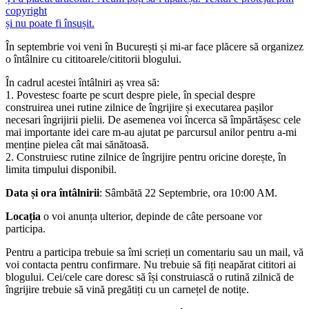
copyright
și nu poate fi însușit.
În septembrie voi veni în București și mi-ar face plăcere să organizez
o întâlnire cu cititoarele/cititorii blogului.
În cadrul acestei întâlniri aș vrea să:
1. Povestesc foarte pe scurt despre piele, în special despre
construirea unei rutine zilnice de îngrijire și executarea pașilor
necesari îngrijirii pielii. De asemenea voi încerca să împărtășesc cele
mai importante idei care m-au ajutat pe parcursul anilor pentru a-mi
menține pielea cât mai sănătoasă.
2. Construiesc rutine zilnice de îngrijire pentru oricine dorește, în
limita timpului disponibil.
Data și ora întâlnirii
: Sâmbătă 22 Septembrie, ora 10:00 AM.
Locația
o voi anunța ulterior, depinde de câte persoane vor
participa.
Pentru a participa trebuie sa îmi scrieți un comentariu sau un mail, vă
voi contacta pentru confirmare. Nu trebuie să fiți neapărat cititori ai
blogului. Cei/cele care doresc să își construiască o rutină zilnică de
îngrijire trebuie să vină pregătiți cu un carnețel de notițe.