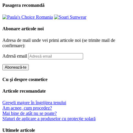
Pasagera recomandă
Abonare articole noi
Adresa de mail unde vei primi articole noi (se trimite mail de
confirmare):
Adresă email
Abonează-te
Cu şi despre cosmetice
Articole recomandate
Greșeli majore în îngrijirea tenului
Am acnee, cum procedez?
Mai bine de atât nu se poate?
Sfaturi de aplicare a produselor cu protecție solară
Ultimele articole