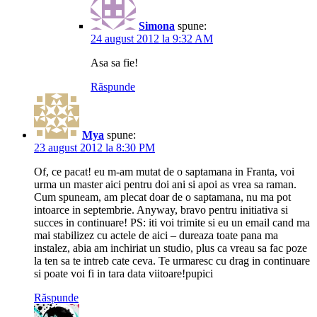
Simona
spune:
24 august 2012 la 9:32 AM
Asa sa fie!
Răspunde
Mya
spune:
23 august 2012 la 8:30 PM
Of, ce pacat! eu m-am mutat de o saptamana in Franta, voi
urma un master aici pentru doi ani si apoi as vrea sa raman.
Cum spuneam, am plecat doar de o saptamana, nu ma pot
intoarce in septembrie. Anyway, bravo pentru initiativa si
succes in continuare! PS: iti voi trimite si eu un email cand ma
mai stabilizez cu actele de aici – dureaza toate pana ma
instalez, abia am inchiriat un studio, plus ca vreau sa fac poze
la ten sa te intreb cate ceva. Te urmaresc cu drag in continuare
si poate voi fi in tara data viitoare!pupici
Răspunde