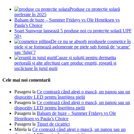
Produse cu protecție solară
preferate în 2025
Balsam de buze – Summer Fridays vs Ole Henriksen vs
Paula’s Choice
Soari Sunwear lansează 5 produse noi cu protecție solară UPF
50+
De ce nu se absorb produsele cosmetice în
piele și se formează aglomerate pe piele sub formă de ‘scame’
sau ‘fulgi’?
Cauze și soluții pentru dermatita
periorală și alte afecțiuni care produc erupții, roșeață și
uscăciune în jurul gurii
Cele mai noi comentarii
Pasagera
la
Ce contează când alegi o mască, un panou sau un
dispozitiv LED pentru îngrijirea pielii
Pasagera
la
Ce contează când alegi o mască, un panou sau un
dispozitiv LED pentru îngrijirea pielii
Pasagera
la
Balsam de buze – Summer Fridays vs Ole
Henriksen vs Paula’s Choice
Pasagera
la
Tipuri de cicatrici
Mirela
la
Ce contează când alegi o mască, un panou sau un