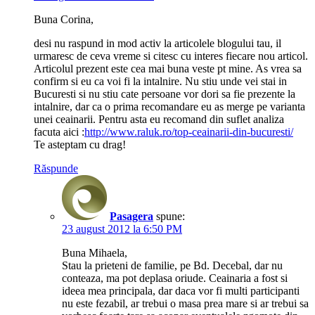
Buna Corina,
desi nu raspund in mod activ la articolele blogului tau, il
urmaresc de ceva vreme si citesc cu interes fiecare nou articol.
Articolul prezent este cea mai buna veste pt mine. As vrea sa
confirm si eu ca voi fi la intalnire. Nu stiu unde vei stai in
Bucuresti si nu stiu cate persoane vor dori sa fie prezente la
intalnire, dar ca o prima recomandare eu as merge pe varianta
unei ceainarii. Pentru asta eu recomand din suflet analiza
facuta aici :
http://www.raluk.ro/top-ceainarii-din-bucuresti/
Te asteptam cu drag!
Răspunde
Pasagera
spune:
23 august 2012 la 6:50 PM
Buna Mihaela,
Stau la prieteni de familie, pe Bd. Decebal, dar nu
conteaza, ma pot deplasa oriude. Ceainaria a fost si
ideea mea principala, dar daca vor fi multi participanti
nu este fezabil, ar trebui o masa prea mare si ar trebui sa