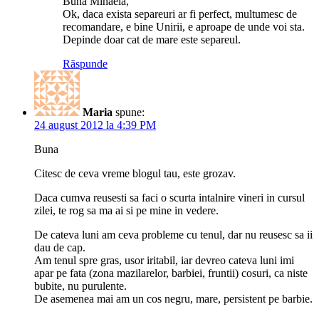
Buna Mihaela,
Ok, daca exista separeuri ar fi perfect, multumesc de
recomandare, e bine Unirii, e aproape de unde voi sta.
Depinde doar cat de mare este separeul.
Răspunde
Maria
spune:
24 august 2012 la 4:39 PM
Buna
Citesc de ceva vreme blogul tau, este grozav.
Daca cumva reusesti sa faci o scurta intalnire vineri in cursul
zilei, te rog sa ma ai si pe mine in vedere.
De cateva luni am ceva probleme cu tenul, dar nu reusesc sa ii
dau de cap.
Am tenul spre gras, usor iritabil, iar devreo cateva luni imi
apar pe fata (zona mazilarelor, barbiei, fruntii) cosuri, ca niste
bubite, nu purulente.
De asemenea mai am un cos negru, mare, persistent pe barbie.