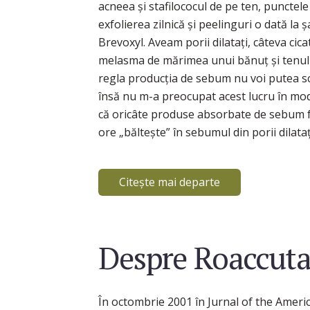
acneea și stafilococul de pe ten, punctel
exfolierea zilnică și peelinguri o dată la ș
Brevoxyl. Aveam porii dilatați, câteva cica
melasma de mărimea unui bănuț și tenul f
regla producția de sebum nu voi putea sc
însă nu m-a preocupat acest lucru în mo
că oricâte produse absorbate de sebum f
ore „băltește” în sebumul din porii dilataț
Citește mai departe
Despre Roaccuta
În octombrie 2001 în Jurnal of the Amer