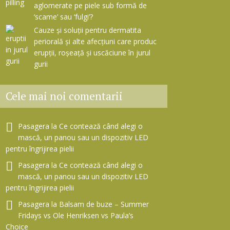
aglomerate pe piele sub formă de
‘scame’ sau ‘fulgi’?
Cauze și soluții pentru dermatita
periorală și alte afecțiuni care produc
erupții, roșeață și uscăciune în jurul
gurii
Cele mai noi comentarii
Pasagera
la
Ce contează când alegi o
mască, un panou sau un dispozitiv LED
pentru îngrijirea pielii
Pasagera
la
Ce contează când alegi o
mască, un panou sau un dispozitiv LED
pentru îngrijirea pielii
Pasagera
la
Balsam de buze – Summer
Fridays vs Ole Henriksen vs Paula’s
Choice