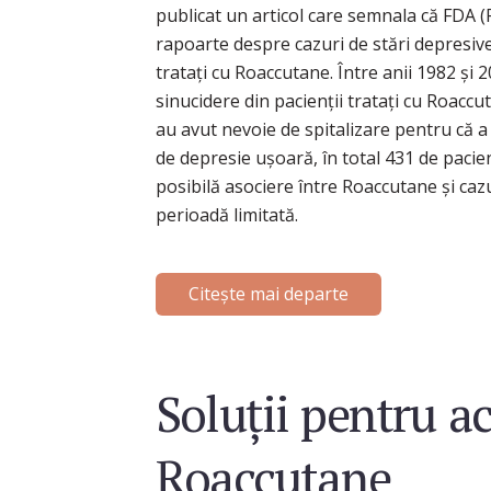
publicat un articol care semnala că FDA 
rapoarte despre cazuri de stări depresive 
tratați cu Roaccutane. Între anii 1982 și 
sinucidere din pacienții tratați cu Roacc
au avut nevoie de spitalizare pentru că a 
de depresie ușoară, în total 431 de pacien
posibilă asociere între Roaccutane și caz
perioadă limitată.
Citește mai departe
Soluții pentru a
Roaccutane