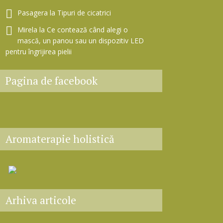
Pasagera
la
Tipuri de cicatrici
Mirela
la
Ce contează când alegi o
mască, un panou sau un dispozitiv LED
pentru îngrijirea pielii
Pagina de facebook
Aromaterapie holistică
Arhiva articole