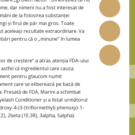
52
ume, dar nimeni nu a fost interesat de
mâni de la folosirea substanței
gi și firul de păr mai gros. Toate
ut aceleași rezultate extraordinare. Va
ebări pentru că o „minune” în lumea
or de creștere” a atras atenția FDA-ului
 astfel că ingredientul care cauza
ament pentru glaucom numit
ament care se eliberează pe bază de
ea. Presată de FDA, Marini a schimbat
elash Conditioner și a listat următorul
ydroxy-4-(3-(triflormethyl) phenoxy)-1-
Z), 2beta (1E,3R), 3alpha, 5alpha).