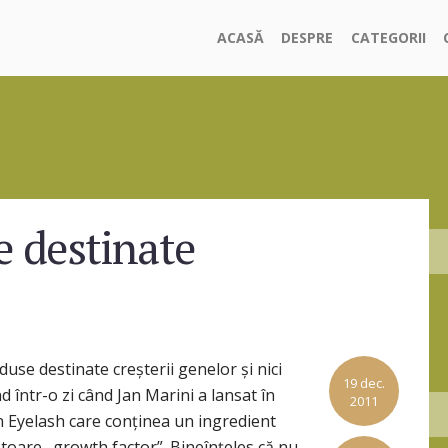
ACASĂ
DESPRE
CATEGORII
e destinate
duse destinate creșterii genelor și nici
19 dec.
 într-o zi când Jan Marini a lansat în
2011
 Eyelash care conținea un ingredient
oare „growth factor”. Bineînțeles că nu