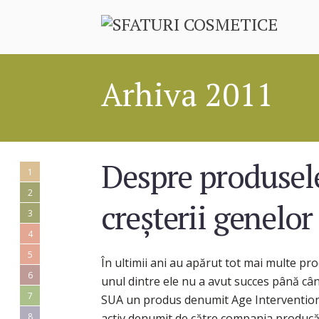
Arhiva 2011
Despre produsel
1
2
creșterii genelor
3
4
5
În ultimii ani au apărut tot mai multe pro
6
unul dintre ele nu a avut succes până când
7
SUA un produs denumit Age Intervention
8
activ denumit de către compania producăt