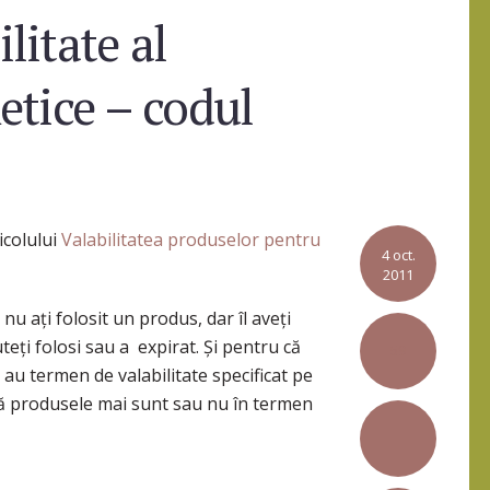
litate al
etice – codul
icolului
Valabilitatea produselor pentru
4 oct.
2011
 nu ați folosit un produs, dar îl aveți
teți folosi sau a expirat. Și pentru că
59
au termen de valabilitate specificat pe
că produsele mai sunt sau nu în termen