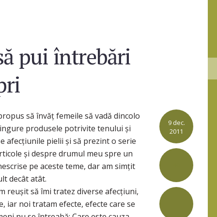
ă pui întrebări
pri
propus să învăț femeile să vadă dincolo
9 dec.
singure produsele potrivite tenului și
2011
e afecțiunile pielii și să prezint o serie
articole și despre drumul meu spre un
40
 nescrise pe aceste teme, dar am simțit
lt decât atât.
am reușit să îmi tratez diverse afecțiuni,
e, iar noi tratam efecte, efecte care se
eni nu se întreabă: Care este cauza