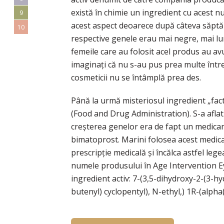
există în chimie un ingredient cu acest n
9
acest aspect deoarece după câteva săptă
10
respective genele erau mai negre, mai lun
femeile care au folosit acel produs au av
imaginați că nu s-au pus prea multe într
cosmeticii nu se întâmplă prea des.
Până la urmă misteriosul ingredient „fact
(Food and Drug Administration). S-a aflat
creșterea genelor era de fapt un medic
bimatoprost. Marini folosea acest medic
prescripție medicală și încălca astfel leg
numele produsului în Age Intervention Ey
ingredient activ: 7-(3,5-dihydroxy-2-(3-h
butenyl) cyclopentyl), N-ethyl,) 1R-(alpha(