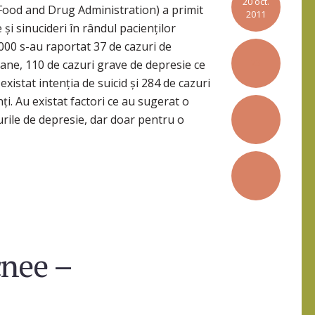
20 oct.
(Food and Drug Administration) a primit
2011
și sinucideri în rândul pacienților
2000 s-au raportat 37 de cazuri de
23
utane, 110 de cazuri grave de depresie ce
existat intenția de suicid și 284 de cazuri
ți. Au existat factori ce au sugerat o
urile de depresie, dar doar pentru o
cnee –