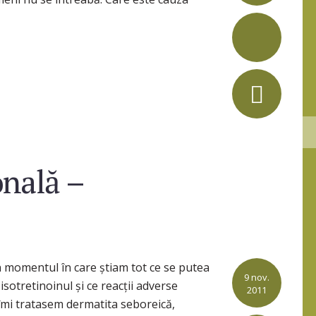
onală –
 momentul în care știam tot ce se putea
9 nov.
sotretinoinul și ce reacții adverse
2011
îmi tratasem dermatita seboreică,