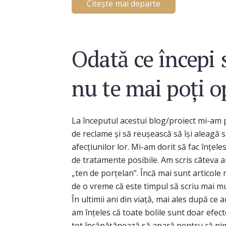
Citește mai departe
Odată ce începi s
nu te mai poți o
La începutul acestui blog/proiect mi-am 
de reclame și să reușească să își aleagă 
afecțiunilor lor. Mi-am dorit să fac înțeles
de tratamente posibile. Am scris câteva 
„ten de porțelan”. Încă mai sunt articole
de o vreme că este timpul să scriu mai mu
În ultimii ani din viață, mai ales după ce 
am înțeles că toate bolile sunt doar efect
tot încăpățânează să apară pentru că nim