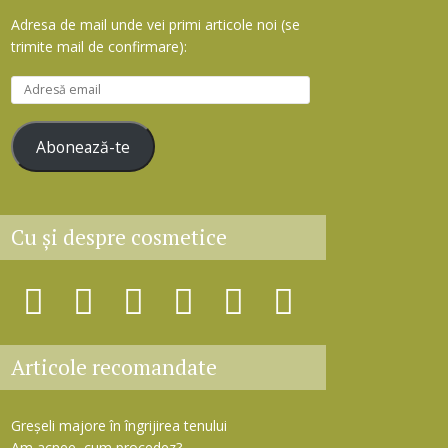
Adresa de mail unde vei primi articole noi (se
trimite mail de confirmare):
A
d
r
Abonează-te
e
s
ă
e
Cu şi despre cosmetice
m
a
i
l
Articole recomandate
Greșeli majore în îngrijirea tenului
Am acnee, cum procedez?