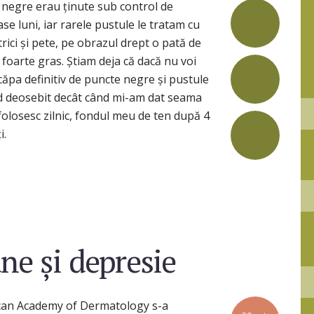
e negre erau ținute sub control de
298
ase luni, iar rarele pustule le tratam cu
trici și pete, pe obrazul drept o pată de
oarte gras. Știam deja că dacă nu voi
ăpa definitiv de puncte negre și pustule
d deosebit decât când mi-am dat seama
olosesc zilnic, fondul meu de ten după 4
i.
ne și depresie
ican Academy of Dermatology s-a