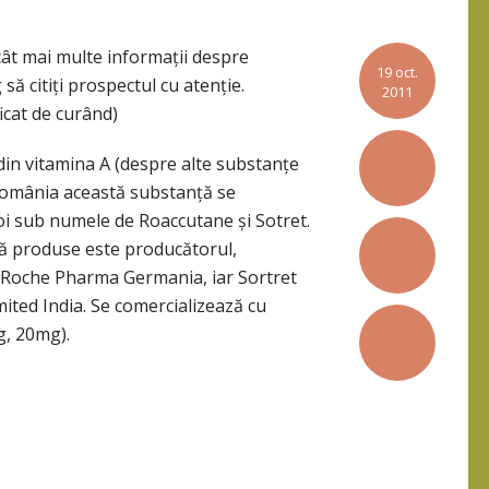
 cât mai multe informații despre
19 oct.
ă citiți prospectul cu atenție.
2011
icat de curând)
din vitamina A (despre alte substanțe
229
 România această substanță se
i sub numele de Roaccutane și Sotret.
uă produse este producătorul,
 Roche Pharma Germania, iar Sortret
ted India. Se comercializează cu
g, 20mg).