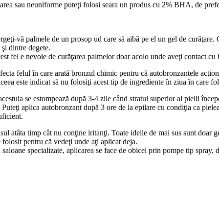
loarea sau neuniforme puteţi folosi seara un produs cu 2% BHA, de prefer
ergeţi-vă palmele de un prosop ud care să aibă pe el un gel de curăţare.
 şi dintre degete.
est fel e nevoie de curăţarea palmelor doar acolo unde aveţi contact cu bu
 afecta felul în care arată bronzul chimic pentru că autobronzantele acţion
eea este indicat să nu folosiţi acest tip de ingrediente în ziua în care fo
acestuia se estompează după 3-4 zile când stratul superior al pielii încep
uteţi aplica autobronzant după 3 ore de la epilare cu condiţia ca pielea să 
ficient.
l atâta timp cât nu conţine iritanţi. Toate ideile de mai sus sunt doar ge
folosit pentru că vedeţi unde aţi aplicat deja.
aloane specializate, aplicarea se face de obicei prin pompe tip spray, da