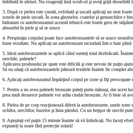
îmbibată în uleiuri. Nu exageraţi însă scrub-ul şi aveţi grijă deosebită î
3. După ce pielea este curată, exfoliată şi uscată aplicaţi un strat foar
zonele de piele uscată. În zona gleznelor, coatelor şi genunchilor e b
hidratant cu autobronzantul această tehnică este foarte greu de stăpâni
absoarbă în piele şi să se usuce.
4. Perspiraţia corpului poate face autobronzantele să se usuce neuniform
bune rezultate. Nu aplicaţi un autobronzant niciodată într-o baie plină 
5. Ideal autobronzantele se aplică când sunteţi total dezbrăcată. Înainte
urechile, palmele?
Aplicarea produsului pe spate este dificilă şi este nevoie de puţin ajuto
Să nu uitaţi că autobronzantele pătează textilele înainte fie complet abo
6. Aplicaţi autobronzantul împărţind corpul pe zone şi fiţi preocupate d
7. Pentru a nu avea palmele bronzate puteţi purta mănuşi, dar acest luc
prea mult deoarece palmele vor arăta ciudat bronzate. Ar fi bine să ave
8. Pielea de pe corp reacţionează diferit la autobronzante, unele zone s
ochilor, urechilor, buzelor şi linia părului. Cu un beţişor de urechi put
9. Aşteptaţi cel puţin 15 minute înainte să vă îmbrăcaţi. Nu faceţi efort 
expuneți la soare fără protecție solară!