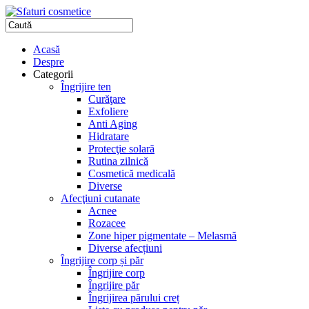
Acasă
Despre
Categorii
Îngrijire ten
Curăţare
Exfoliere
Anti Aging
Hidratare
Protecţie solară
Rutina zilnică
Cosmetică medicală
Diverse
Afecţiuni cutanate
Acnee
Rozacee
Zone hiper pigmentate – Melasmă
Diverse afecțiuni
Îngrijire corp și păr
Îngrijire corp
Îngrijire păr
Îngrijirea părului creț