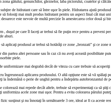
n zona gâtului, genunchilor, gleznelor, laba piciorului, coatelor şi călcâie
te subţire de hidratant care să între uşor în piele. Hidratarea ajută produ
ine să folosiţi mai mult produs hidratant pentru un aspect final cât mai
t deoarece este nevoie de multă precizie în amestecarea celor două şi bi
 , duşul pe care îl faceţi ar trebui să fie puţin rece pentru a preveni per
de aburi.
 să aplicaţi produsul ar trebui să hotărâţi ce zone „bronzati” şi ce zone 
r din partea altei persoane sau în caz că nu aveţi această posibilitate put
sorbite piele.
e uniformizare mai degrabă decât de viteza cu care trebuie să acoperiţi t
ru îngreunează aplicarea produsului. O altă opţiune este să vă spălaţi pe
ţi la îndemână o perie de unghii pentru a îndepărta autobronzantul de pe
e colorează mai repede decât altele, trebuie să experimentaţi ca să ştiţi
eţi uniformiza acele zone mai uşor. Pentru a evita colorarea părului puteţi
fizic susţinut şi nu înnotaţi în următoarele 3 ore, ideal ar fi ca aceste res