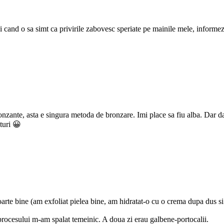
cand o sa simt ca privirile zabovesc speriate pe mainile mele, informez 
ante, asta e singura metoda de bronzare. Imi place sa fiu alba. Dar daca
turi 😀
foarte bine (am exfoliat pielea bine, am hidratat-o cu o crema dupa dus 
procesului m-am spalat temeinic. A doua zi erau galbene-portocalii.