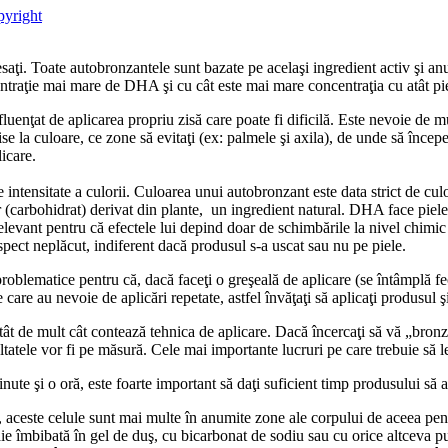
opyright
resaţi. Toate autobronzantele sunt bazate pe acelaşi ingredient activ ş
traţie mai mare de DHA şi cu cât este mai mare concentraţia cu atât piel
fluenţat de aplicarea propriu zisă care poate fi dificilă. Este nevoie de mu
ise la culoare, ce zone să evitaţi (ex: palmele şi axila), de unde să încep
licare.
intensitate a culorii. Culoarea unui autobronzant este data strict de cul
(carbohidrat) derivat din plante, un ingredient natural. DHA face piele
relevant pentru că efectele lui depind doar de schimbările la nivel chimic
aspect neplăcut, indiferent dacă produsul s-a uscat sau nu pe piele.
oblematice pentru că, dacă faceţi o greşeală de aplicare (se întâmplă fec
 care au nevoie de aplicări repetate, astfel învăţaţi să aplicaţi produsul 
t de mult cât contează tehnica de aplicare. Dacă încercaţi să vă „bronzat
ltatele vor fi pe măsură. Cele mai importante lucruri pe care trebuie să le
te şi o oră, este foarte important să daţi suficient timp produsului să a
, aceste celule sunt mai multe în anumite zone ale corpului de aceea pent
e îmbibată în gel de duş, cu bicarbonat de sodiu sau cu orice altceva puţi