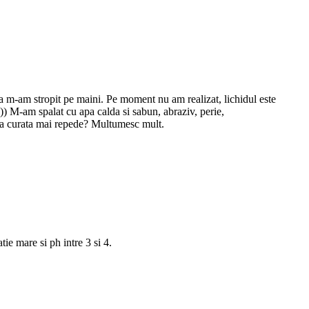
ala m-am stropit pe maini. Pe moment nu am realizat, lichidul este
)) M-am spalat cu apa calda si sabun, abraziv, perie,
tea curata mai repede? Multumesc mult.
e mare si ph intre 3 si 4.