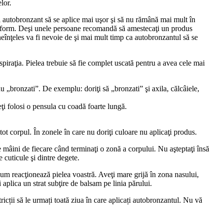
lor.
sul autobronzant să se aplice mai uşor şi să nu rămână mai mult în
 uniform. Deşi unele persoane recomandă să amestecaţi un produs
neînţeles va fi nevoie de şi mai mult timp ca autobronzantul să se
spiraţia. Pielea trebuie să fie complet uscată pentru a avea cele mai
nu „bronzati”. De exemplu: doriţi să „bronzati” şi axila, călcâiele,
eţi folosi o pensula cu coadă foarte lungă.
ot corpul. În zonele în care nu doriţi culoare nu aplicaţi produs.
 mâini de fiecare când terminaţi o zonă a corpului. Nu aşteptaţi însă
 cuticule şi dintre degete.
 cum reacţionează pielea voastră. Aveţi mare grijă în zona nasului,
 aplica un strat subţire de balsam pe linia părului.
tricții să le urmați toată ziua în care aplicați autobronzantul. Nu vă