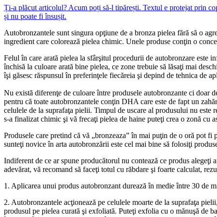
Ți-a plăcut articolul? Acum poți să-l tipărești. Textul e protejat prin c
și nu poate fi însușit.
Autobronzantele sunt singura opţiune de a bronza pielea fără să o ag
ingredient care colorează pielea chimic. Unele produse conţin o concen
Felul în care arată pielea la sfârşitul procedurii de autobronzare este in
închisă la culoare arată bine pielea, ce zone trebuie să lăsaţi mai desch
îşi găsesc răspunsul în preferinţele fiecăreia şi depind de tehnica de ap
Nu există diferenţe de culoare între produsele autobronzante ci doar de 
pentru că toate autobronzantele conţin DHA care este de fapt un zahăr 
celulele de la suprafaţa pielii. Timpul de uscare al produsului nu este 
s-a finalizat chimic şi vă frecaţi pielea de haine puteţi crea o zonă cu 
Produsele care pretind că vă „bronzeaza” în mai puţin de o oră pot fi pr
sunteţi novice în arta autobronzării este cel mai bine să folosiţi produse
Indiferent de ce ar spune producătorul nu contează ce produs alegeţi atâ
adevărat, vă recomand să faceţi totul cu răbdare şi foarte calculat, rezu
1. Aplicarea unui produs autobronzant durează în medie între 30 de minu
2. Autobronzantele acţionează pe celulele moarte de la suprafaţa pielii
produsul pe pielea curată şi exfoliată. Puteţi exfolia cu o mănuşă de bai