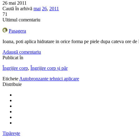
26 mai 2011
Caută în arhivă
mai
26
,
2011
71
Ultimul comentariu
Pasagera
Ioana, poti aplica hidratare in orice forma pe piele dupa cateva ore de 
Adaugă comentariu
Publicat în
Îngrijire corp
,
Îngrijire corp și păr
Etichete
Autobronzante tehnici aplicare
Distribuie
Tipărește