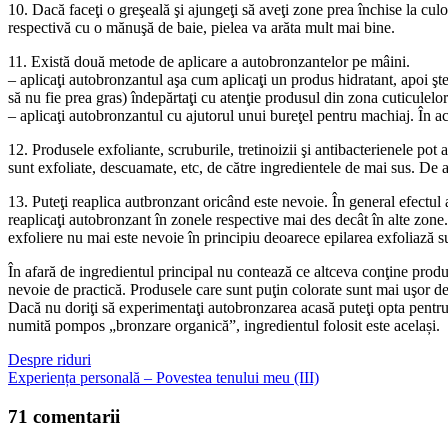
10. Dacă faceţi o greşeală şi ajungeţi să aveţi zone prea închise la cu
respectivă cu o mănuşă de baie, pielea va arăta mult mai bine.
11. Există două metode de aplicare a autobronzantelor pe mâini.
– aplicaţi autobronzantul aşa cum aplicaţi un produs hidratant, apoi şt
să nu fie prea gras) îndepărtaţi cu atenţie produsul din zona cuticulelor
– aplicaţi autobronzantul cu ajutorul unui bureţel pentru machiaj. În ac
12. Produsele exfoliante, scruburile, tretinoizii şi antibacterienele pot
sunt exfoliate, descuamate, etc, de către ingredientele de mai sus. De ac
13. Puteţi reaplica autbronzant oricând este nevoie. În general efectul 
reaplicaţi autobronzant în zonele respective mai des decât în alte zone. P
exfoliere nu mai este nevoie în principiu deoarece epilarea exfoliază su
În afară de ingredientul principal nu contează ce altceva conţine produsu
nevoie de practică. Produsele care sunt puţin colorate sunt mai uşor de 
Dacă nu doriţi să experimentaţi autobronzarea acasă puteţi opta pentru s
numită pompos „bronzare organică”, ingredientul folosit este același.
Despre riduri
Experiența personală – Povestea tenului meu (III)
71 comentarii