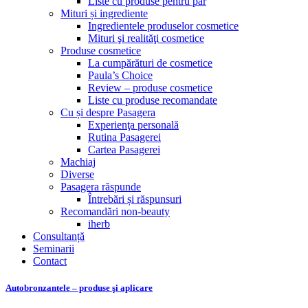
Liste cu produse pentru păr
Mituri și ingrediente
Ingredientele produselor cosmetice
Mituri şi realităţi cosmetice
Produse cosmetice
La cumpărături de cosmetice
Paula’s Choice
Review – produse cosmetice
Liste cu produse recomandate
Cu și despre Pasagera
Experienţa personală
Rutina Pasagerei
Cartea Pasagerei
Machiaj
Diverse
Pasagera răspunde
Întrebări și răspunsuri
Recomandări non-beauty
iherb
Consultanță
Seminarii
Contact
Autobronzantele – produse şi aplicare