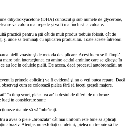
i anume dihydroxyacetone (DHA) cunoscut şi sub numele de glycerone,
ea se va colora mai repede şi va fi mai închisă la culoare.
ltă practică pentru a ştii cât de mult produs trebuie folosit, cât de
eţi şi unde să terminaţi cu aplicarea produsului. Toate aceste întrebări
oarea pielii voastre şi de metoda de aplicare. Acest lucru se întâmplă
a maro prin interacţiunea cu amino acidul arginine care se găseşte în
 ce au loc în celulele pielii. De aceea, dacă procesul autobronzării nu
vent la primele aplicări) va fi evidentă şi nu o veţi putea repara. Dacă
şi observaţi cum se colorează pielea fără să faceţi greşeli majore.
i” în timp scurt, pielea va arăta destul de diferit de un bronz
 luaţi în considerare sunt:
cţioneze înainte să vă îmbrăcaţi.
ru a avea o piele „bronzata” cât mai uniform este bine să aplicaţi
n abraziv. Atenţie: nu exfoliaţi cu uleiuri, pielea nu trebuie să fie