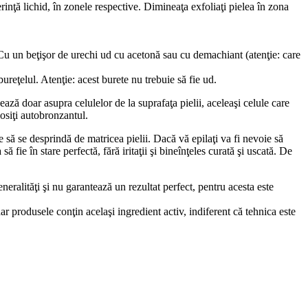
inţă lichid, în zonele respective. Dimineaţa exfoliaţi pielea în zona
 Cu un beţişor de urechi ud cu acetonă sau cu demachiant (atenţie: care
reţelul. Atenţie: acest burete nu trebuie să fie ud.
ează doar asupra celulelor de la suprafaţa pielii, aceleaşi celule care
losiţi autobronzantul.
e să se desprindă de matricea pielii. Dacă vă epilaţi va fi nevoie să
fie în stare perfectă, fără iritaţii şi bineînţeles curată şi uscată. De
neralităţi şi nu garantează un rezultat perfect, pentru acesta este
r produsele conţin acelaşi ingredient activ, indiferent că tehnica este