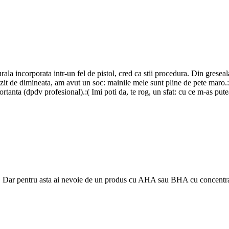
ala incorporata intr-un fel de pistol, cred ca stii procedura. Din grese
it de dimineata, am avut un soc: mainile mele sunt pline de pete maro.:
tanta (dpdv profesional).:( Imi poti da, te rog, un sfat: cu ce m-as pu
e. Dar pentru asta ai nevoie de un produs cu AHA sau BHA cu concentrati