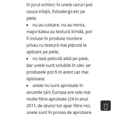
în jurul ochilor; în unele cazuri pot
cauza iritații, fotoalergii etc pe
piele;
nu au culoare, nu au miros,
majoritatea au textură lichidă, pot
fi incluse în produse incolore
și/sau cu textură mai plăcută la
aplicare pe piele;
nu lasă peliculă albă pe piele,
dar unele sunt solubile în ulei, iar
produsele pot fi în acest caz mai
lipicioase;
unele nu sunt aprobate în
anumite ţări; Europa are cele mai
multe filtre aprobate (24 în anul
2011, de atunci tot apar filtre noi,
unele sunt în proces de aprobare.