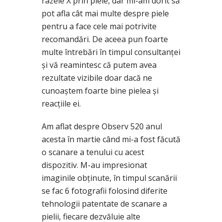
razele X prin piele, dar mi-am dorit să
pot afla cât mai multe despre piele
pentru a face cele mai potrivite
recomandări. De aceea pun foarte
multe întrebări în timpul consultanței
și vă reamintesc că putem avea
rezultate vizibile doar dacă ne
cunoaștem foarte bine pielea și
reacțiile ei.
Am aflat despre Observ 520 anul
acesta în martie când mi-a fost făcută
o scanare a tenului cu acest
dispozitiv. M-au impresionat
imaginile obținute, în timpul scanării
se fac 6 fotografii folosind diferite
tehnologii patentate de scanare a
pielii, fiecare dezvăluie alte