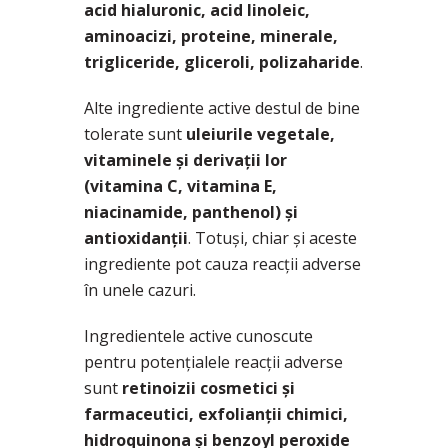
acid hialuronic, acid linoleic,
aminoacizi, proteine, minerale,
trigliceride, gliceroli, polizaharide
.
Alte ingrediente active destul de bine
tolerate sunt
uleiurile vegetale,
vitaminele și derivații lor
(vitamina C, vitamina E,
niacinamide, panthenol) și
antioxidanții
. Totuși, chiar și aceste
ingrediente pot cauza reacții adverse
în unele cazuri.
Ingredientele active cunoscute
pentru potențialele reacții adverse
sunt
retinoizii cosmetici și
farmaceutici, exfolianții chimici,
hidroquinona și benzoyl peroxide