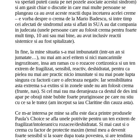
va speriati puteti cauta pe net pozele asociate acestui sindrom)
si am gasit chiar o discutie in care mai multe persoane se
plangeau ca au avut aceste reactii dupa incetarea acelei creme
– e vorba despre o crema de la Mario Badescu, si intre timp
cei afectati de sindromul asta si aflati in SUA au dat compania
in judecata (unele persoane care au folosit crema pentru foarte
mult timp, 10 ani sau mai bine, au avut inclusiv reactii
sistemice si au fost spitalizate).
In fine, la mine situatia s-a mai imbunatatit (intr-un an si
jumatate…), nu mai am acel eritem si nici mancarimile
ingrozitoare, insa am ramas cu o rozacee cortizonica si un ten
extrem de fragilizat, sensibil, reactiv, deshidratat, pentru ca
pielea nu mai are practic nicio imunitate si nu mai poate lupta
singura cu factorii care o afecteaza negativ. Iar sensibilitatea
asta extrema s-a extins si in zonele unde nu am folosit crema
(frunte, nas). Si cel mai rau ma deranjeaza ca destul de des imi
apar pe obraji niste bubite foarte pruriginoase pe care nu stiu
cu ce sa le tratez (am inceput sa iau Claritine din cauza asta).
Ce m-ar interesa pe mine sa aflu este daca printre produsele
Paula’s Choice se afla unele potrivite pentru un ten extrem de
fragilizat/intolerant/cu rozacee/deshidratat. Si mai caut si o
crema cu factor de protectie maxim (tenul meu a devenit
foarte sensibil si la soare dupa toata povestea, si are tendinta