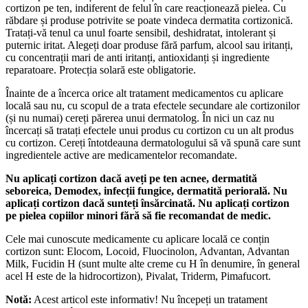
cortizon pe ten, indiferent de felul în care reacționează pielea. Cu
răbdare și produse potrivite se poate vindeca dermatita cortizonică.
Tratați-vă tenul ca unul foarte sensibil, deshidratat, intolerant și
puternic iritat. Alegeți doar produse fără parfum, alcool sau iritanți,
cu concentrații mari de anti iritanți, antioxidanți și ingrediente
reparatoare. Protecția solară este obligatorie.
Înainte de a încerca orice alt tratament medicamentos cu aplicare
locală sau nu, cu scopul de a trata efectele secundare ale cortizonilor
(și nu numai) cereți părerea unui dermatolog. În nici un caz nu
încercați să tratați efectele unui produs cu cortizon cu un alt produs
cu cortizon. Cereți întotdeauna dermatologului să vă spună care sunt
ingredientele active are medicamentelor recomandate.
Nu aplicați cortizon dacă aveți pe ten acnee, dermatită
seboreica, Demodex, infecții fungice, dermatită periorală. Nu
aplicați cortizon dacă sunteți însărcinată. Nu aplicați cortizon
pe pielea copiilor minori fără să fie recomandat de medic.
Cele mai cunoscute medicamente cu aplicare locală ce conțin
cortizon sunt: Elocom, Locoid, Fluocinolon, Advantan, Advantan
Milk, Fucidin H (sunt multe alte creme cu H în denumire, în general
acel H este de la hidrocortizon), Pivalat, Triderm, Pimafucort.
Notă:
Acest articol este informativ! Nu începeți un tratament