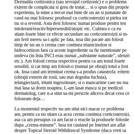
Dermatita cortizonica (sau sevrajul cortizonic) e o problema
extrem de complicata si greu de tratat… si o spun din proprie
experienta, la mine a trecut mai bine de un an si jumatate de
cand nu mai folosesc produsul cu corticosteroizi si pielea tot
nu si-a revenit. Asta desi folosesc numai produse pentru ten
intolerant/reactiv/hipersensibil/atopic etc. Culmea e ca eu
stiam foarte bine ce efecte secundare au corticosteroizii si m-
am ferit mereu sa-i aplic pe fata, insa din pacate am folosit
timp de un an o crema care continea triamcinolon si
hidrocortizon fara ca aceste ingrediente sa fie mentionate pe
undeva (in lista INCI erau numai „substante naturale”, uleiuri
etc.). Am folosit crema respectiva pentru ca am tenul foarte
sensibil, si cat timp am folosit-o (numai pe obraji) totul a fost
ok. Insa cand am terminat crema s-a produs catastrofa: eritem
(obrajii extrem de rosii, sau mai degraba fuchsia),
telangiectazii, iritatii ingrozitoare, si o mancarime care nu ma
mai lasa sa dorm noaptea. L-am lasat masca si pe medicul
dermatolog, care n-a stiut sa-mi prescrie altceva decat ceea ce
foloseam deja…
La momentul respectiv nu am stiut nici macar ce problema
am, pentru ca nu stiam ca acea crema continea corticosteroizi,
asa ca am presupus ca am facut o reactie la produsele folosite
dupa „crema-minune”. Insa tot cautand pe Internet am aflat
despre Topical Steroid Withdrawal Syndrome (daca vreti sa