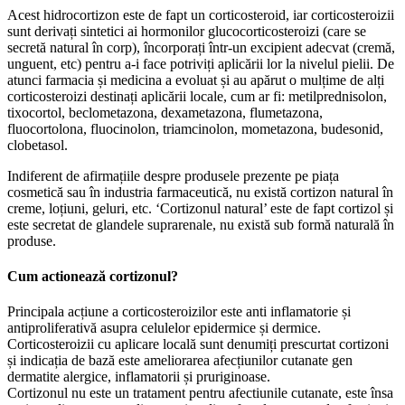
Acest hidrocortizon este de fapt un corticosteroid, iar corticosteroizii
sunt derivați sintetici ai hormonilor glucocorticosteroizi (care se
secretă natural în corp), încorporați într-un excipient adecvat (cremă,
unguent, etc) pentru a-i face potriviți aplicării lor la nivelul pielii. De
atunci farmacia și medicina a evoluat și au apărut o mulțime de alți
corticosteroizi destinați aplicării locale, cum ar fi: metilprednisolon,
tixocortol, beclometazona, dexametazona, flumetazona,
fluocortolona, fluocinolon, triamcinolon, mometazona, budesonid,
clobetasol.
Indiferent de afirmațiile despre produsele prezente pe piața
cosmetică sau în industria farmaceutică, nu există cortizon natural în
creme, loțiuni, geluri, etc. ‘Cortizonul natural’ este de fapt cortizol și
este secretat de glandele suprarenale, nu există sub formă naturală în
produse.
Cum actionează cortizonul?
Principala acțiune a corticosteroizilor este anti inflamatorie și
antiproliferativă asupra celulelor epidermice și dermice.
Corticosteroizii cu aplicare locală sunt denumiți prescurtat cortizoni
și indicația de bază este ameliorarea afecțiunilor cutanate gen
dermatite alergice, inflamatorii și pruriginoase.
Cortizonul nu este un tratament pentru afectiunile cutanate, este însa