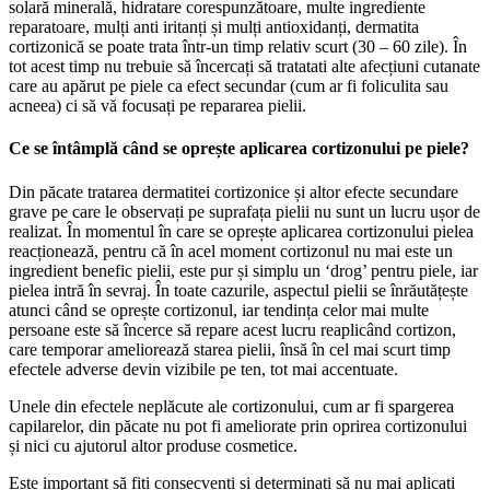
solară minerală, hidratare corespunzătoare, multe ingrediente
reparatoare, mulți anti iritanți și mulți antioxidanți, dermatita
cortizonică se poate trata într-un timp relativ scurt (30 – 60 zile). În
tot acest timp nu trebuie să încercați să tratatati alte afecțiuni cutanate
care au apărut pe piele ca efect secundar (cum ar fi foliculita sau
acneea) ci să vă focusați pe repararea pielii.
Ce se întâmplă când se oprește aplicarea cortizonului pe piele?
Din păcate tratarea dermatitei cortizonice și altor efecte secundare
grave pe care le observați pe suprafața pielii nu sunt un lucru ușor de
realizat. În momentul în care se oprește aplicarea cortizonului pielea
reacționează, pentru că în acel moment cortizonul nu mai este un
ingredient benefic pielii, este pur și simplu un ‘drog’ pentru piele, iar
pielea intră în sevraj. În toate cazurile, aspectul pielii se înrăutățește
atunci când se oprește cortizonul, iar tendința celor mai multe
persoane este să încerce să repare acest lucru reaplicând cortizon,
care temporar ameliorează starea pielii, însă în cel mai scurt timp
efectele adverse devin vizibile pe ten, tot mai accentuate.
Unele din efectele neplăcute ale cortizonului, cum ar fi spargerea
capilarelor, din păcate nu pot fi ameliorate prin oprirea cortizonului
și nici cu ajutorul altor produse cosmetice.
Este important să fiți consecvenți și determinați să nu mai aplicați