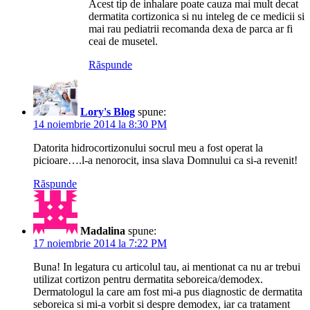
Acest tip de inhalare poate cauza mai mult decat
dermatita cortizonica si nu inteleg de ce medicii si
mai rau pediatrii recomanda dexa de parca ar fi
ceai de musetel.
Răspunde
Lory's Blog
spune:
14 noiembrie 2014 la 8:30 PM
Datorita hidrocortizonului socrul meu a fost operat la
picioare….l-a nenorocit, insa slava Domnului ca si-a revenit!
Răspunde
Madalina
spune:
17 noiembrie 2014 la 7:22 PM
Buna! In legatura cu articolul tau, ai mentionat ca nu ar trebui
utilizat cortizon pentru dermatita seboreica/demodex.
Dermatologul la care am fost mi-a pus diagnostic de dermatita
seboreica si mi-a vorbit si despre demodex, iar ca tratament