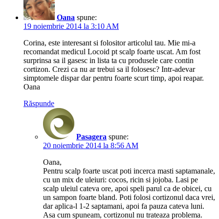
Oana
spune:
19 noiembrie 2014 la 3:10 AM
Corina, este interesant si folositor articolul tau. Mie mi-a
recomandat medicul Locoid pt scalp foarte uscat. Am fost
surprinsa sa il gasesc in lista ta cu produsele care contin
cortizon. Crezi ca nu ar trebui sa il folosesc? Intr-adevar
simptomele dispar dar pentru foarte scurt timp, apoi reapar.
Oana
Răspunde
Pasagera
spune:
20 noiembrie 2014 la 8:56 AM
Oana,
Pentru scalp foarte uscat poti incerca masti saptamanale,
cu un mix de uleiuri: cocos, ricin si jojoba. Lasi pe
scalp uleiul cateva ore, apoi speli parul ca de obicei, cu
un sampon foarte bland. Poti folosi cortizonul daca vrei,
dar aplica-l 1-2 saptamani, apoi fa pauza cateva luni.
Asa cum spuneam, cortizonul nu trateaza problema.