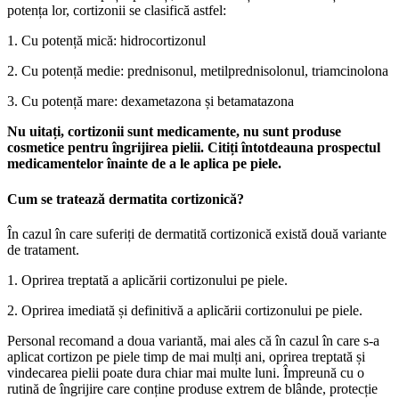
potența lor, cortizonii se clasifică astfel:
1. Cu potență mică: hidrocortizonul
2. Cu potență medie: prednisonul, metilprednisolonul, triamcinolona
3. Cu potență mare: dexametazona și betamatazona
Nu uitați, cortizonii sunt medicamente, nu sunt produse
cosmetice pentru îngrijirea pielii. Citiți întotdeauna prospectul
medicamentelor înainte de a le aplica pe piele.
Cum se tratează dermatita cortizonică?
În cazul în care suferiți de dermatită cortizonică există două variante
de tratament.
1. Oprirea treptată a aplicării cortizonului pe piele.
2. Oprirea imediată și definitivă a aplicării cortizonului pe piele.
Personal recomand a doua variantă, mai ales că în cazul în care s-a
aplicat cortizon pe piele timp de mai mulți ani, oprirea treptată și
vindecarea pielii poate dura chiar mai multe luni. Împreună cu o
rutină de îngrijire care conține produse extrem de blânde, protecție