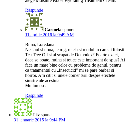
alege Moisture Boost Hydrating Treatment Cream.
Răspunde
Carmela
spune:
11 aprilie 2016 la 9:49 AM
Buna, Loredana
Ne spui si noua, te rog, reteta si modul in care ai folosit
Tea Tree Oil si ai scapat de Demodex? Foarte exact,
daca se poate, rutina si tot ce este important de spus? Ai
face un mare bine celor cu probleme de genul, pentru
ca tratamentul cu „Insecticid” mi se pare barbar si
horror. Am citit si unele comentarii despre efectele
sinistre ale acestuia.
Multumesc.
Răspunde
Liv
spune:
31 ianuarie 2015 la 9:44 PM