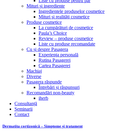
Liste cu produse pentru păr
Mituri și ingrediente
Ingredientele produselor cosmetice
Mituri şi realităţi cosmetice
Produse cosmetice
La cumpărături de cosmetice
Paula’s Choice
Review – produse cosmetice
Liste cu produse recomandate
Cu și despre Pasagera
Experienţa personală
Rutina Pasagerei
Cartea Pasagerei
Machiaj
Diverse
Pasagera răspunde
Întrebări și răspunsuri
Recomandări non-beauty
iherb
Consultanță
Seminarii
Contact
Dermatita cortizonică – Simptome și tratament