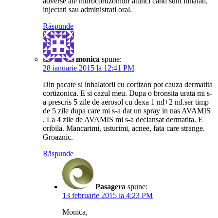
adverse ale hidrocortizonilor atunci cand sunt inhalati,
injectati sau administrati oral.
Răspunde
monica
spune:
28 ianuarie 2015 la 12:41 PM
Din pacate si inhalatorii cu cortizon pot cauza dermatita
cortizonica. E si cazul meu. Dupa o bronsita urata mi s-
a prescris 5 zile de aerosol cu dexa 1 ml+2 ml.ser timp
de 5 zile dupa care mi s-a dat un spray in nas AVAMIS
. La 4 zile de AVAMIS mi s-a declansat dermatita. E
oribila. Mancarimi, usturimi, acnee, fata care strange.
Groaznic.
Răspunde
Pasagera
spune:
13 februarie 2015 la 4:23 PM
Monica,