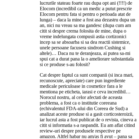
lucrurile stateau foarte rau dupa opt ani (!!!!) de
Elocom (incredibil ca un medic a putut prescrie
Elocom pentru fata si pentru o perioada atat de
lunga) – daca la mine a fost asa dezastru dupa un
an, nici nu vreau sa ma gandesc (dupa cum am
citit si despre crema folosita de mine, dupa o
vreme indelungata compusii astia cortizonici
incep sa se absoarba si sa dea reactii sistemice,
unele persoane facusera sindrom Cushing si
altele)… Daca nu te deranjeaza, ai putea sa-mi
spui cat a durat pana la o ameliorare substantiala
si ce produse s-au folosit?
Cat despre faptul ca sunt companii (si inca mari,
recunoscute, apreciate) care pun ingrediente
medicale periculoase in cosmetice fara a le
mentiona pe eticheta, iarasi e ceva incredibil…
Norocul nostru, al celor afectati de aceasta
problema, a fost ca o institutie coreeana
(echivalentul FDA-ului din Coreea de Sud) a
analizat aceste produse si a gasit corticosteroizii,
iar lucrul asta a fost publicat de o revista, cineva a
citit si informatia s-a raspandit. Eu am aflat citind
review-uri despre produsele respective pe
amazon. Altfel habar nu am/as fi avut – pana sa