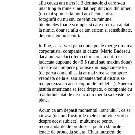
aflu cauza am mers la 3 dermatologi care s-au
uitat lung la mine si au dat neputinciosi din umeri
(nu mai spun ca la unul am facut si niste
fotografii cu nu stiu ce tehnica-minune,
bineinteles foarte scumpe, si care nu m-au ajutat
la nimic, doar sa aflu ca am eritem si sensibilitate,
de parca eu nu stiam).
In fine, ca sa vezi pana unde poate merge oroarea
corporatista, compania in cauza (Mario Badescu
daca nu era clar) ofera celor care au dat-o in
judecata cupoane de 45 $ (unul sau maxim doua)
cu care sa cumpere produse din magazinele lor
(de parca oamenii astia ar mai vrea sa cumpere
vreodata de la ei sau sanatatea/tenul distrus se
recupereaza cu acest cupon de trei lei…). Sper ca
justitia americana sa faca dreptate, o companie cu
o atitudine atat de ne-etica nu merita sa existe pe
piata.
Acum ca am depasit momentul „rant-ului”, ca sa
zic asa (de, am frustrarile mele cand vine vorba
despre acest subiect), multumesc pentru
recomandarile de produse si pentru sfaturile
legate de protectia solara. Chiar intrasem de