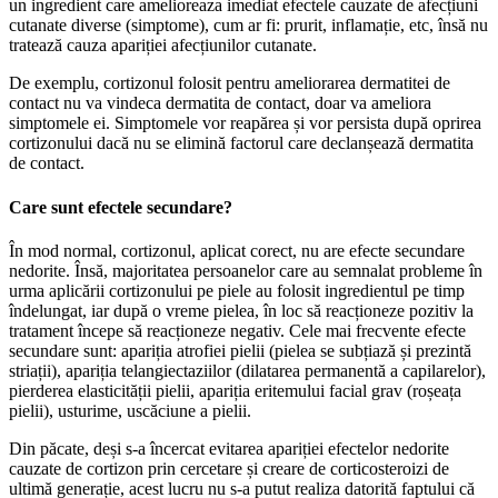
un ingredient care amelioreaza imediat efectele cauzate de afecțiuni
cutanate diverse (simptome), cum ar fi: prurit, inflamație, etc, însă nu
tratează cauza apariției afecțiunilor cutanate.
De exemplu, cortizonul folosit pentru ameliorarea dermatitei de
contact nu va vindeca dermatita de contact, doar va ameliora
simptomele ei. Simptomele vor reapărea și vor persista după oprirea
cortizonului dacă nu se elimină factorul care declanșează dermatita
de contact.
Care sunt efectele secundare?
În mod normal, cortizonul, aplicat corect, nu are efecte secundare
nedorite. Însă, majoritatea persoanelor care au semnalat probleme în
urma aplicării cortizonului pe piele au folosit ingredientul pe timp
îndelungat, iar după o vreme pielea, în loc să reacționeze pozitiv la
tratament începe să reacționeze negativ. Cele mai frecvente efecte
secundare sunt: apariția atrofiei pielii (pielea se subțiază și prezintă
striații), apariția telangiectaziilor (dilatarea permanentă a capilarelor),
pierderea elasticității pielii, apariția eritemului facial grav (roșeața
pielii), usturime, uscăciune a pielii.
Din păcate, deși s-a încercat evitarea apariției efectelor nedorite
cauzate de cortizon prin cercetare și creare de corticosteroizi de
ultimă generație, acest lucru nu s-a putut realiza datorită faptului că