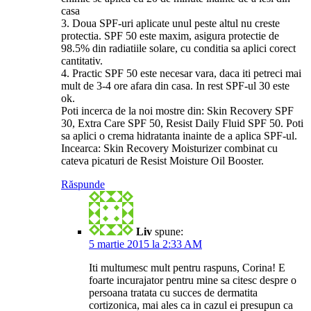
casa
3. Doua SPF-uri aplicate unul peste altul nu creste
protectia. SPF 50 este maxim, asigura protectie de
98.5% din radiatiile solare, cu conditia sa aplici corect
cantitativ.
4. Practic SPF 50 este necesar vara, daca iti petreci mai
mult de 3-4 ore afara din casa. In rest SPF-ul 30 este
ok.
Poti incerca de la noi mostre din: Skin Recovery SPF
30, Extra Care SPF 50, Resist Daily Fluid SPF 50. Poti
sa aplici o crema hidratanta inainte de a aplica SPF-ul.
Incearca: Skin Recovery Moisturizer combinat cu
cateva picaturi de Resist Moisture Oil Booster.
Răspunde
Liv
spune:
5 martie 2015 la 2:33 AM
Iti multumesc mult pentru raspuns, Corina! E
foarte incurajator pentru mine sa citesc despre o
persoana tratata cu succes de dermatita
cortizonica, mai ales ca in cazul ei presupun ca