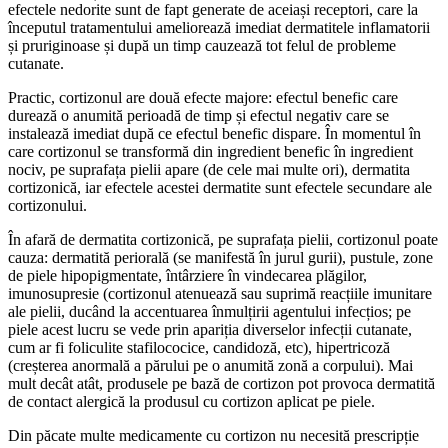
efectele nedorite sunt de fapt generate de aceiași receptori, care la
începutul tratamentului ameliorează imediat dermatitele inflamatorii
și pruriginoase și după un timp cauzează tot felul de probleme
cutanate.
Practic, cortizonul are două efecte majore: efectul benefic care
durează o anumită perioadă de timp și efectul negativ care se
instalează imediat după ce efectul benefic dispare. În momentul în
care cortizonul se transformă din ingredient benefic în ingredient
nociv, pe suprafața pielii apare (de cele mai multe ori), dermatita
cortizonică, iar efectele acestei dermatite sunt efectele secundare ale
cortizonului.
În afară de dermatita cortizonică, pe suprafața pielii, cortizonul poate
cauza: dermatită periorală (se manifestă în jurul gurii), pustule, zone
de piele hipopigmentate, întârziere în vindecarea plăgilor,
imunosupresie (cortizonul atenuează sau suprimă reacțiile imunitare
ale pielii, ducând la accentuarea înmulțirii agentului infecțios; pe
piele acest lucru se vede prin apariția diverselor infecții cutanate,
cum ar fi foliculite stafilococice, candidoză, etc), hipertricoză
(creșterea anormală a părului pe o anumită zonă a corpului). Mai
mult decât atât, produsele pe bază de cortizon pot provoca dermatită
de contact alergică la produsul cu cortizon aplicat pe piele.
Din păcate multe medicamente cu cortizon nu necesită prescripție