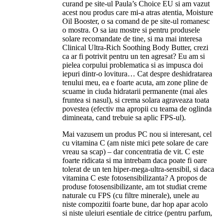
curand pe site-ul Paula’s Choice EU si am vazut
acest nou produs care mi-a atras atentia, Moisture
Oil Booster, o sa comand de pe site-ul romanesc
o mostra. O sa iau mostre si pentru produsele
solare recomandate de tine, si ma mai interesa
Clinical Ultra-Rich Soothing Body Butter, crezi
ca ar fi potrivit pentru un ten agresat? Eu am si
pielea corpului problematica si as impusca doi
iepuri dintr-o lovitura… Cat despre deshidratarea
tenului meu, ea e foarte acuta, am zone pline de
scuame in ciuda hidratarii permanente (mai ales
fruntea si nasul), si crema solara agraveaza toata
povestea (efectiv ma apropii cu teama de oglinda
dimineata, cand trebuie sa aplic FPS-ul).
Mai vazusem un produs PC nou si interesant, cel
cu vitamina C (am niste mici pete solare de care
vreau sa scap) – dar concentratia de vit. C este
foarte ridicata si ma intrebam daca poate fi oare
tolerat de un ten hiper-mega-ultra-sensibil, si daca
vitamina C este fotosensibilizanta? A propos de
produse fotosensibilizante, am tot studiat creme
naturale cu FPS (cu filtre minerale), unele au
niste compozitii foarte bune, dar hop apar acolo
si niste uleiuri esentiale de citrice (pentru parfum,