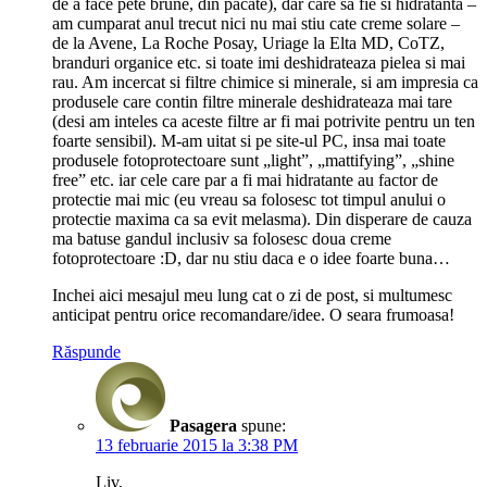
de a face pete brune, din pacate), dar care sa fie si hidratanta –
am cumparat anul trecut nici nu mai stiu cate creme solare –
de la Avene, La Roche Posay, Uriage la Elta MD, CoTZ,
branduri organice etc. si toate imi deshidrateaza pielea si mai
rau. Am incercat si filtre chimice si minerale, si am impresia ca
produsele care contin filtre minerale deshidrateaza mai tare
(desi am inteles ca aceste filtre ar fi mai potrivite pentru un ten
foarte sensibil). M-am uitat si pe site-ul PC, insa mai toate
produsele fotoprotectoare sunt „light”, „mattifying”, „shine
free” etc. iar cele care par a fi mai hidratante au factor de
protectie mai mic (eu vreau sa folosesc tot timpul anului o
protectie maxima ca sa evit melasma). Din disperare de cauza
ma batuse gandul inclusiv sa folosesc doua creme
fotoprotectoare :D, dar nu stiu daca e o idee foarte buna…
Inchei aici mesajul meu lung cat o zi de post, si multumesc
anticipat pentru orice recomandare/idee. O seara frumoasa!
Răspunde
Pasagera
spune:
13 februarie 2015 la 3:38 PM
Liv,