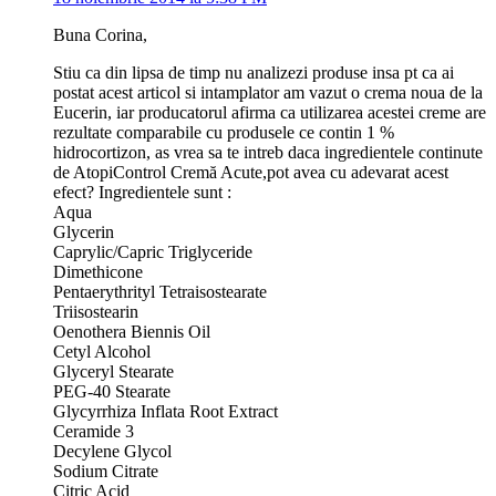
Buna Corina,
Stiu ca din lipsa de timp nu analizezi produse insa pt ca ai
postat acest articol si intamplator am vazut o crema noua de la
Eucerin, iar producatorul afirma ca utilizarea acestei creme are
rezultate comparabile cu produsele ce contin 1 %
hidrocortizon, as vrea sa te intreb daca ingredientele continute
de AtopiControl Cremă Acute,pot avea cu adevarat acest
efect? Ingredientele sunt :
Aqua
Glycerin
Caprylic/Capric Triglyceride
Dimethicone
Pentaerythrityl Tetraisostearate
Triisostearin
Oenothera Biennis Oil
Cetyl Alcohol
Glyceryl Stearate
PEG-40 Stearate
Glycyrrhiza Inflata Root Extract
Ceramide 3
Decylene Glycol
Sodium Citrate
Citric Acid