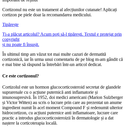
Cortizonul nu este un tratament al afecțiunilor cutanate! Aplicați
cortizon pe piele doar la recomandarea medicului.
Tipărește
Ți-a plăcut articolul? Acum poți să-l tipărești. Textul e protejat prin
copyright
și nu poate fi însușit.
În ultimul timp am văzut tot mai multe cazuri de dermatită
cortizonică, iar în urma unui comentariu de pe blog m-am gândit că
e mai bine să răspund la întrebări într-un articol dedicat.
Ce este cortizonul?
Cortizolul este un hormon glucocorticosteroid secretat de glandele
suprarenale cu o acțiune puternică anti inflamatorie și
imunosupresivă. În 1952, doi medici americani (Marion Sulzberger
și Victor Witten) au scris o lucrare prin care au prezentat un anume
ingredient numit în acel moment Compound F și redenumit ulterior
hidrocortizon, cu acțiuni puternice anti inflamatoare, lucrare care
practic a introdus glucocorticosteroizii în dermatologie și a dat
naștere la corticoterapia locală.