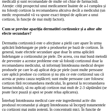
medicală și sunt recomandate de multe ori chiar de farmacistă.
Atenție: citiți prospectul unui medicament înainte de a-l cumpăra și
nu folosiți cortizon la recomandarea altcuiva decât a medicului (un
medic responsabil vă va spune exact timpul de aplicare a unui
cortizon, în funcție de mai mulți factori).
Cum se previne apariția dermatitei cortizonice și a altor alte
efecte secundare?
Dermatita cortizonică este o afecțiune a pielii care apare în urma
aplicării îndelungate pe piele a produselor pe bază de cortizon. În
general, toate efectele secundare apar doar în urma aplicării
îndelungate a cortizonului pe piele. De aceea, cea mai bună metodă
de prevenire a acestor probleme este să folosiți cortizonul doar la
recomandarea medicului, să informați întotdeauna medicul despre
produsele pe care le-ați aplicat deja pe piele (sunt multe persoane
care aplică produse cu cortizon și nu știu ce este cortizonul sau că
acesta ar putea cauza neplăceri; sunt multe persoane care folosesc
cortizon fără recomandarea medicului, în general la recomandarea
farmacistului), să nu aplicați cortizon mai mult de 2-3 săptămâni (se
poate face puază și apoi se poate relua aplicarea).
Întrebați întotdeauna medicul care este ingredientul activ din
produsul recomandat și alegeți întotdeauna să începeți tratamentele
cu cortizoni mai puțin potenți, în concentrații mici. În funcție de