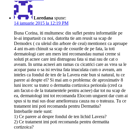
Loredana
spune:
14 ianuarie 2015 la 12:19 PM
Buna Corina, iti multumesc din suflet pentru informatiile pe
le-ai impartasit cu noi, datorita tie am reusit sa scap de
Demodex ( cu uleiul din arbore de ceai) mentionez ca aproape
4 ani m-am chinuit sa scap de cosurile de pe fata, la toti
dermatologi care am mers imi recomandau numai creme si
soluti pt acnee care imi distrugeau fata si mai rau de cat o
aveam. In urma acneei am ramas cu cicatrici care as vrea sa le
acopar pana o sa isi revina fata imaculata cum o aveam, am
inteles ca fondul de ten de la Lavera este bun si natural, tu ce
parere ai despte el? Si mai am o problema: de aproximativ 8
luni incerc sa tratez o dermatita cortizoica periorala (cred ca
am facut-o de la tratamentele pentru acnee) dar tot nu scap de
ea, dermatologi imi tot recomanda Elocom unguent dar cum ai
spus si tu mai sus doar amelioreaza cauza nu o trateaza. Tu ce
tratament imi poti recomanda pentru Dermatita?
Intrebarile mele sunt:
1) Ce parere ai despre fondul de ten lichid Lavera?
2) Ce tratament imi poti recomanda pentru dermatita
cortizoica?