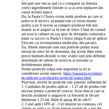
Imi pare tare rau sa aud ca o companie nu listeaza
corect ingredientele folosite si ca ai avut neplaceri din
cauza acestui aspect.
Da, la Paula’s Choice exista multe produse pe care ai
putea sa le incerci, avantajul este ca exista mostre
pentru a nu fi nevoie sa cumperi produsul full size
inainte sa te asiguri ca iti este de folos. Chiar de curand
am avut la cabinet un caz grav de dermatita cortizonica
tratat cu succes cu Paula’s Choice (dupa 8 ani de aplicat
Elocom, cu recomandarea medicului, din pacate).
Da, filtrele minerale sunt mai potrivite pentru tenul
afectat de orice fel de dermatita, dar aceste filtre (mai
precis titanium dioxide si zinc oxide) sunt prin definitie
absorbante de sebum de aceea tu ai senzatia ca
deshidrateaza pielea.
Pentru protectia solara este important sa iei in
considerare aceste aspecte:
https://pasagera.ro/sfaturi-
de-aplicare-a-produselor-protectie-solara.html
Punctual, nivelul de protectie este puternic influentat de:
1. Cantitatea de produs aplicat – 1.25 ml de produs este
necesar pentru o protectie corecta. Scrie data la care ai
deschis produsul si asigura-te ca folosesti in fiecare
dimineata 1.25 ml. 60ml iti ajung 48 de zile!!!
2. Cand aplici SPF-ul – Cel mineral nu conteaza, cel
chimic se aplica cu 20 de minute inainte de a iesi din