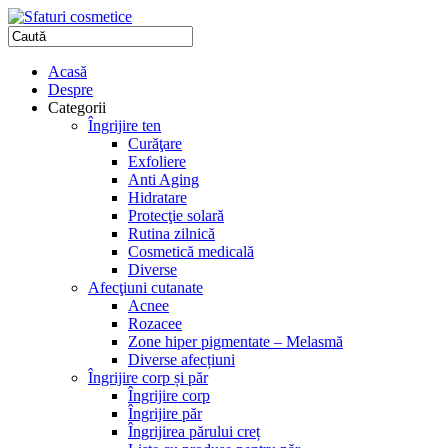
Acasă
Despre
Categorii
Îngrijire ten
Curăţare
Exfoliere
Anti Aging
Hidratare
Protecţie solară
Rutina zilnică
Cosmetică medicală
Diverse
Afecţiuni cutanate
Acnee
Rozacee
Zone hiper pigmentate – Melasmă
Diverse afecțiuni
Îngrijire corp și păr
Îngrijire corp
Îngrijire păr
Îngrijirea părului creț