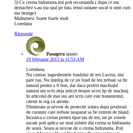
3) Ce crema hidratanta imi poti recomanda ( dupa ce ma
demachez s-au ma spal pe fata, tenul ramane uscat si simt cum
ma strange)
Multumesc foarte foarte mult
Loredana
Răspunde
Pasagera
spune:
19 februarie 2015 la 11:53 AM
Loredana,
Nu cunosc ingredientele fondului de ten Lavera, imi
pare rau. Nu inteleg de ce un fond de ten trebuie sa fie
natural pentru a fi bun, dar daca preferi machiajul
natural am scris deja articol despre acest tip de machiaj.
In articolul de mai sus am scris care este tratamentul,
citeste te rog cu atentie.
Dimineata ai nevoie de protectie solara dupa produsul
de curatare care trebuie neaparat sa fie extrem de bland.
Incearca o crema pentru tipul tau de ten, iar pe zonele
uscate poti aplica un strat subtire din crema ta hidratanta
de seara. Seara ai nevoie de o crema hidratanta. Poti