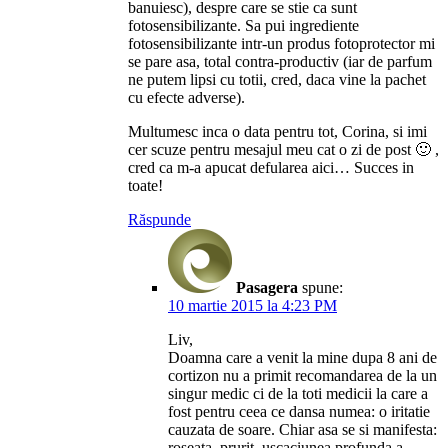
banuiesc), despre care se stie ca sunt
fotosensibilizante. Sa pui ingrediente
fotosensibilizante intr-un produs fotoprotector mi
se pare asa, total contra-productiv (iar de parfum
ne putem lipsi cu totii, cred, daca vine la pachet
cu efecte adverse).
Multumesc inca o data pentru tot, Corina, si imi
cer scuze pentru mesajul meu cat o zi de post 🙂 ,
cred ca m-a apucat defularea aici… Succes in
toate!
Răspunde
Pasagera
spune:
10 martie 2015 la 4:23 PM
Liv,
Doamna care a venit la mine dupa 8 ani de
cortizon nu a primit recomandarea de la un
singur medic ci de la toti medicii la care a
fost pentru ceea ce dansa numea: o iritatie
cauzata de soare. Chiar asa se si manifesta:
roseata, prurit, uscaciunea profunda a