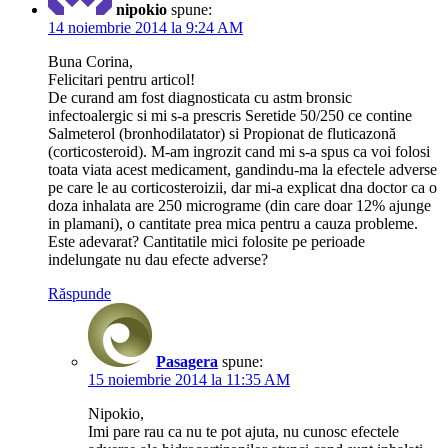
nipokio
spune:
14 noiembrie 2014 la 9:24 AM
Buna Corina,
Felicitari pentru articol!
De curand am fost diagnosticata cu astm bronsic
infectoalergic si mi s-a prescris Seretide 50/250 ce contine
Salmeterol (bronhodilatator) si Propionat de fluticazonă
(corticosteroid). M-am ingrozit cand mi s-a spus ca voi folosi
toata viata acest medicament, gandindu-ma la efectele adverse
pe care le au corticosteroizii, dar mi-a explicat dna doctor ca o
doza inhalata are 250 micrograme (din care doar 12% ajunge
in plamani), o cantitate prea mica pentru a cauza probleme.
Este adevarat? Cantitatile mici folosite pe perioade
indelungate nu dau efecte adverse?
Răspunde
Pasagera
spune:
15 noiembrie 2014 la 11:35 AM
Nipokio,
Imi pare rau ca nu te pot ajuta, nu cunosc efectele