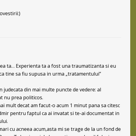
vestirii:)
rea ta… Experienta ta a fost una traumatizanta si eu
ca tine sa fiu supusa in urma „tratamentului”
 in judecata din mai multe puncte de vedere: al
at nu prea politicos.
mai mult decat am facut-o acum 1 minut pana sa citesc
dmir pentru faptul ca ai invatat si te-ai documentat in
lui.
ari cu acneea acum,asta mi se trage de la un fond de