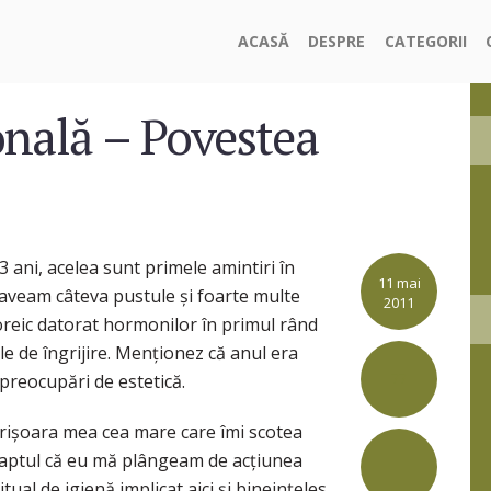
ACASĂ
DESPRE
CATEGORII
onală – Povestea
 ani, acelea sunt primele amintiri în
11 mai
 aveam câteva pustule și foarte multe
2011
reic datorat hormonilor în primul rând
ale de îngrijire. Menționez că anul era
77
 preocupări de estetică.
erișoara mea cea mare care îmi scotea
 faptul că eu mă plângeam de acțiunea
tual de igienă implicat aici și bineințeles