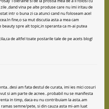
say Toleraine si de la prostia mea de a il folosi cu
ile ,dand vina pe alte produse care nu imi iritau de
tat intr o buna zi ca atunci cand nu foloseam acel
cea.In fine,o sa mut discutia asta a mea cam
 beauty spre alt topic,in speranta ca m-ai putea
,ca de altfel toate postarile tale de pe acets blog!
nta…desi am fata destul de curata, imi ies mici cosuri
vut si am parte de acnee…probabil nu se manifesta
renta in timp, daca eu nu contribuiam la asta..am
au ramas semne/pete, si din cauza asta mi-am luat