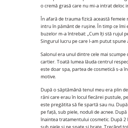
o cremă grasă care nu mi-a intrat deloc in
În afară de trauma fizică această femeie 
intru în pământ de rușine. În timp ce îm
buzelor m-a întrebat: „Cum îți stă rujul 
Singurul lucru pe care l-am putut spune a
Salonul era unul dintre cele mai scumpe 
cartier. Toată lumea lăuda centrul respect
este doar spa, partea de cosmetică s-a în
motive.
După o săptămână tenul meu era plin de c
răni care erau în locul fiecărei pustule, p
este pregătita să fie spartă sau nu. Dup
pe față, sub piele, noduli de acnee. Dup
înaintea tratamentului cosmetic. După 2 l
sub piele și pe spate și brațe. Trecând t