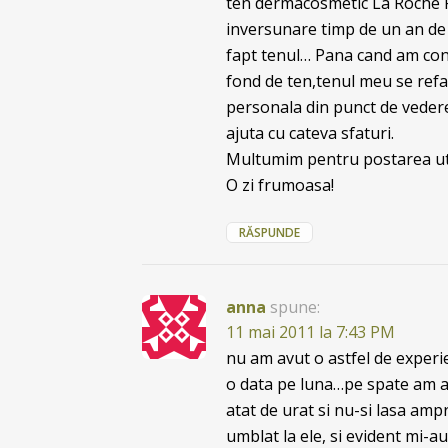
ten dermacosmetic La Roche Po
inversunare timp de un an de z
fapt tenul… Pana cand am cons
fond de ten,tenul meu se refa
personala din punct de vedere
ajuta cu cateva sfaturi.
Multumim pentru postarea utila
O zi frumoasa!
RĂSPUNDE
anna
spune:
11 mai 2011 la 7:43 PM
nu am avut o astfel de experie
o data pe luna…pe spate am a
atat de urat si nu-si lasa amp
umblat la ele, si evident mi-