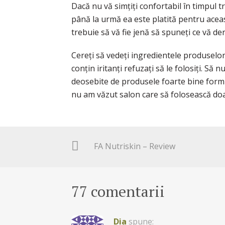
Dacă nu vă simțiți confortabil în timpul 
până la urmă ea este platită pentru aceas
trebuie să vă fie jenă să spuneți ce vă de
Cereți să vedeți ingredientele produselor
conțin iritanți refuzați să le folosiți. Să
deosebite de produsele foarte bine formula
nu am văzut salon care să folosească doar
FA Nutriskin – Review
77 comentarii
Dia
spune: