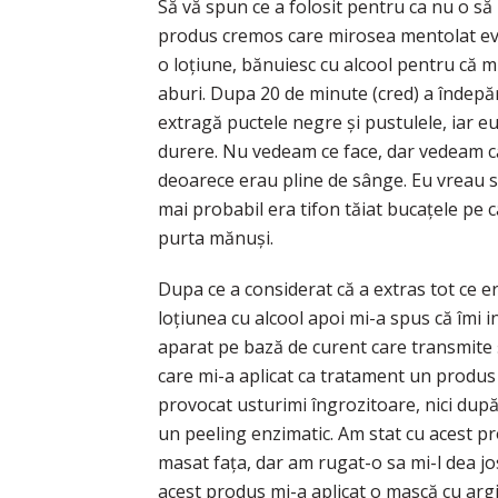
Să vă spun ce a folosit pentru ca nu o să 
produs cremos care mirosea mentolat evide
o loțiune, bănuiesc cu alcool pentru că m
aburi. Dupa 20 de minute (cred) a îndepăr
extragă puctele negre și pustulele, iar 
durere. Nu vedeam ce face, dar vedeam c
deoarece erau pline de sânge. Eu vreau să
mai probabil era tifon tăiat bucațele pe c
purta mănuși.
Dupa ce a considerat că a extras tot ce e
loțiunea cu alcool apoi mi-a spus că îmi i
aparat pe bază de curent care transmite ș
care mi-a aplicat ca tratament un produs
provocat usturimi îngrozitoare, nici după
un peeling enzimatic. Am stat cu acest p
masat fața, dar am rugat-o sa mi-l dea 
acest produs mi-a aplicat o mască cu argi