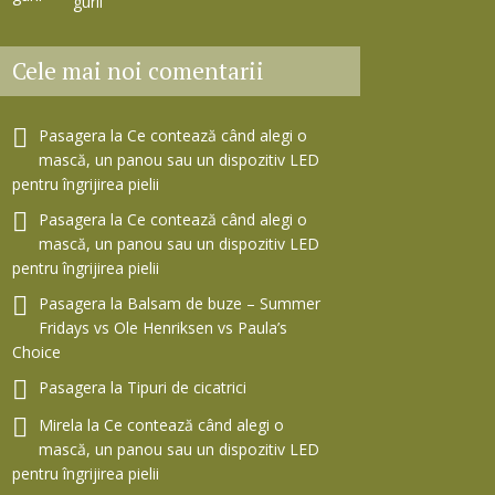
gurii
Cele mai noi comentarii
Pasagera
la
Ce contează când alegi o
mască, un panou sau un dispozitiv LED
pentru îngrijirea pielii
Pasagera
la
Ce contează când alegi o
mască, un panou sau un dispozitiv LED
pentru îngrijirea pielii
Pasagera
la
Balsam de buze – Summer
Fridays vs Ole Henriksen vs Paula’s
Choice
Pasagera
la
Tipuri de cicatrici
Mirela
la
Ce contează când alegi o
mască, un panou sau un dispozitiv LED
pentru îngrijirea pielii