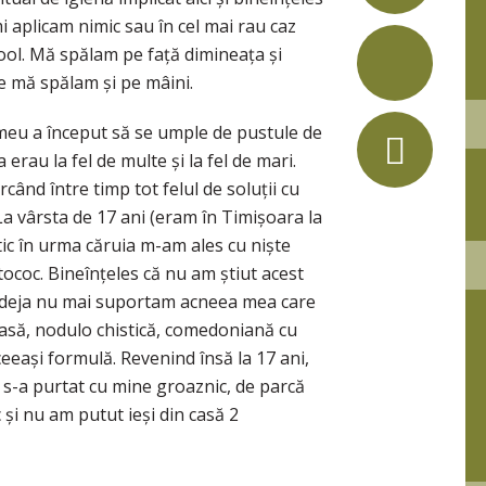
i aplicam nimic sau în cel mai rau caz
ool. Mă spălam pe față dimineața și
e mă spălam și pe mâini.
l meu a început să se umple de pustule de
 erau la fel de multe și la fel de mari.
rcând între timp tot felul de soluții cu
La vârsta de 17 ani (eram în Timișoara la
ic în urma căruia m-am ales cu niște
ptococ. Bineînțeles că nu am știut acest
nd deja nu mai suportam acneea mea care
oasă, nodulo chistică, comedoniană cu
eeași formulă. Revenind însă la 17 ani,
 s-a purtat cu mine groaznic, de parcă
și nu am putut ieși din casă 2