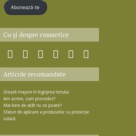
r
Abonează-te
e
s
ă
e
Cu şi despre cosmetice
m
a
i
l
Articole recomandate
Greșeli majore în îngrijirea tenului
Am acnee, cum procedez?
Mai bine de atât nu se poate?
Sfaturi de aplicare a produselor cu protecție
solară