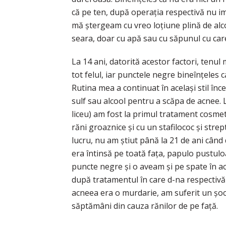
că pe ten, după operația respectivă nu im
mă ștergeam cu vreo loțiune plină de alc
seara, doar cu apă sau cu săpunul cu car
La 14 ani, datorită acestor factori, tenu
tot felul, iar punctele negre bineînțeles ca
Rutina mea a continuat în același stil înce
sulf sau alcool pentru a scăpa de acnee. 
liceu) am fost la primul tratament cosmet
răni groaznice și cu un stafilococ și stre
lucru, nu am știut până la 21 de ani câ
era întinsă pe toată fața, papulo pustul
puncte negre și o aveam și pe spate în ac
după tratamentul în care d-na respectivă
acneea era o murdarie, am suferit un șoc 
săptămâni din cauza rănilor de pe față.