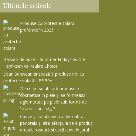
Ultimele articole
Produse cu protecție solară
preferate în 2025
Balsam de buze – Summer Fridays vs Ole
Henriksen vs Paula’s Choice
Soari Sunwear lansează 5 produse noi cu
protecție solară UPF 50+
De ce nu se absorb produsele
cosmetice în piele și se formează
aglomerate pe piele sub formă de
‘scame’ sau ‘fulgi’?
Cauze și soluții pentru dermatita
periorală și alte afecțiuni care produc
erupții, roșeață și uscăciune în jurul