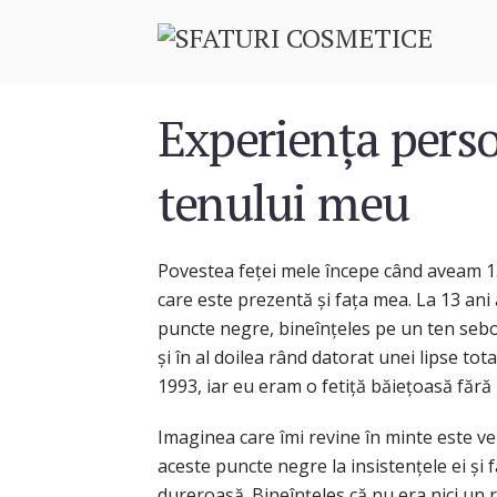
Experiența pers
tenului meu
Povestea feței mele începe când aveam 13
care este prezentă și fața mea. La 13 ani
puncte negre, bineînțeles pe un ten sebo
și în al doilea rând datorat unei lipse tot
1993, iar eu eram o fetiță băiețoasă fără
Imaginea care îmi revine în minte este v
aceste puncte negre la insistențele ei și
dureroasă. Bineînțeles că nu era nici un ri