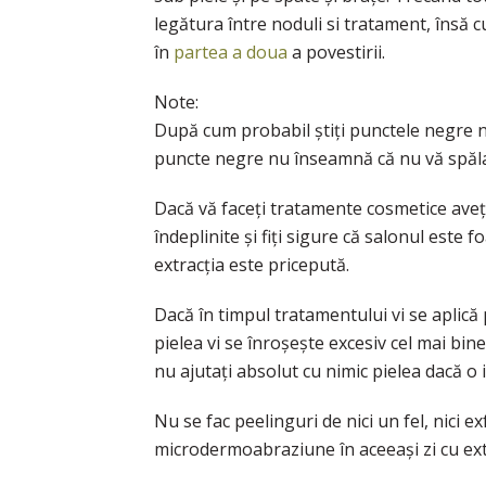
legătura între noduli si tratament, însă cu
în
partea a doua
a povestirii.
Note:
După cum probabil știți punctele negre n
puncte negre nu înseamnă că nu vă spălaț
Dacă vă faceți tratamente cosmetice aveți 
îndeplinite și fiți sigure că salonul este 
extracția este pricepută.
Dacă în timpul tratamentului vi se aplic
pielea vi se înroșește excesiv cel mai bine
nu ajutați absolut cu nimic pielea dacă o ir
Nu se fac peelinguri de nici un fel, nici ex
microdermoabraziune în aceeași zi cu ext