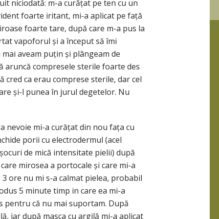
uit niciodată: m-a curățat pe ten cu un
nt foarte iritant, mi-a aplicat pe față
iroase foarte tare, după care m-a pus la
tat vapoforul și a început să îmi
eu mai aveam puțin și plângeam de
ă aruncă compresele sterile foarte des
 cred ca erau comprese sterile, dar cel
are și-l punea în jurul degetelor. Nu
ra nevoie mi-a curățat din nou fața cu
nchide porii cu electrodermul (acel
ocuri de mică intensitate pielii) după
 care mirosea a portocale și care mi-a
 3 ore nu mi s-a calmat pielea, probabil
rodus 5 minute timp in care ea mi-a
jos pentru că nu mai suportam. După
lă, iar după masca cu argilă mi-a aplicat