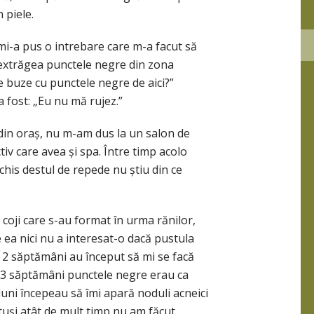
 piele.
mi-a pus o intrebare care m-a facut să
i extrăgea punctele negre din zona
pe buze cu punctele negre de aici?”
 fost: „Eu nu mă rujez.”
din oraș, nu m-am dus la un salon de
iv care avea și spa. Între timp acolo
chis destul de repede nu știu din ce
oji care s-au format în urma rănilor,
e ea nici nu a interesat-o dacă pustula
ă 2 săptămâni au început să mi se facă
ă 3 săptămâni punctele negre erau ca
uni începeau să îmi apară noduli acneici
otuși atât de mult timp nu am făcut