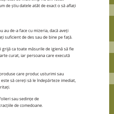
m de știu datele atât de exact o să aflați
u au de-a face cu mizeria, dacă aveți
i suficient de des sau de bine pe față.
grijă ca toate măsurile de igienă să fie
foarte curat, iar persoana care execută
ă produse care produc usturimi sau
 este să cereți să le îndepărteze imediat,
itați.
folieri sau sedințe de
racțiile de comedoane.