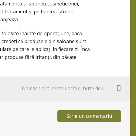
tratamentului spuneți cosmeticienei,
t tratament și pe banii voștri nu
ranjează.
 folosite înainte de operațiune, dacă
 nu credeti că produsele din saloane sunt
te pe care le aplicați în fiecare zi. Încă
 produse fără iritanți, din păcate.
Demachiant pentru ochi şi buze de la Farmec – Review
Scrie un comentariu