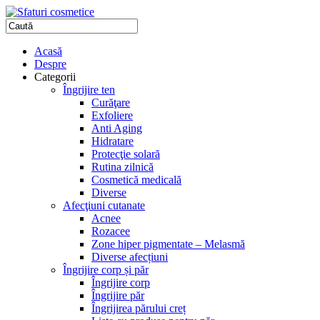
Acasă
Despre
Categorii
Îngrijire ten
Curăţare
Exfoliere
Anti Aging
Hidratare
Protecţie solară
Rutina zilnică
Cosmetică medicală
Diverse
Afecţiuni cutanate
Acnee
Rozacee
Zone hiper pigmentate – Melasmă
Diverse afecțiuni
Îngrijire corp și păr
Îngrijire corp
Îngrijire păr
Îngrijirea părului creț