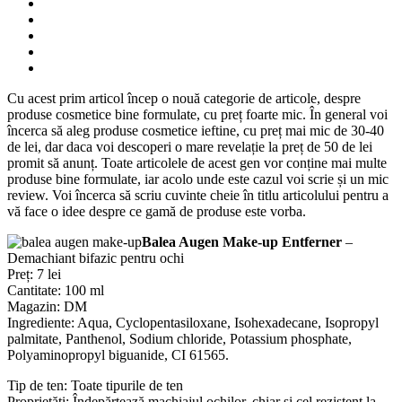
Cu acest prim articol încep o nouă categorie de articole, despre
produse cosmetice bine formulate, cu preț foarte mic. În general voi
încerca să aleg produse cosmetice ieftine, cu preț mai mic de 30-40
de lei, dar daca voi descoperi o mare revelație la preț de 50 de lei
promit să anunț. Toate articolele de acest gen vor conține mai multe
produse bine formulate, iar acolo unde este cazul voi scrie și un mic
review. Voi încerca să scriu cuvinte cheie în titlu articolului pentru a
vă face o idee despre ce gamă de produse este vorba.
Balea Augen Make-up Entferner
–
Demachiant bifazic pentru ochi
Preț: 7 lei
Cantitate: 100 ml
Magazin: DM
Ingrediente: Aqua, Cyclopentasiloxane, Isohexadecane, Isopropyl
palmitate, Panthenol, Sodium chloride, Potassium phosphate,
Polyaminopropyl biguanide, CI 61565.
Tip de ten: Toate tipurile de ten
Proprietăți: Îndepărtează machiajul ochilor, chiar și cel rezistent la