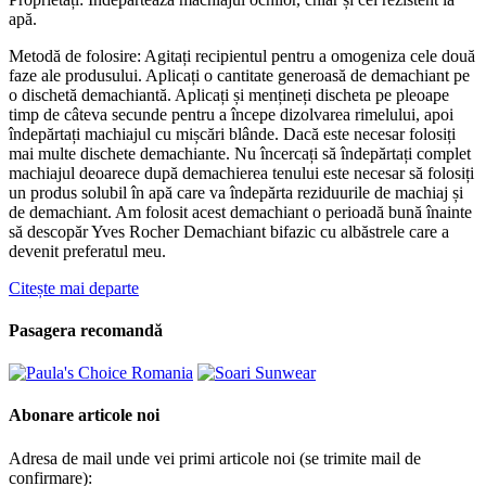
apă.
Metodă de folosire: Agitați recipientul pentru a omogeniza cele două
faze ale produsului. Aplicați o cantitate generoasă de demachiant pe
o dischetă demachiantă. Aplicați și mențineți discheta pe pleoape
timp de câteva secunde pentru a începe dizolvarea rimelului, apoi
îndepărtați machiajul cu mișcări blânde. Dacă este necesar folosiți
mai multe dischete demachiante. Nu încercați să îndepărtați complet
machiajul deoarece după demachierea tenului este necesar să folosiți
un produs solubil în apă care va îndepărta reziduurile de machiaj și
de demachiant. Am folosit acest demachiant o perioadă bună înainte
să descopăr Yves Rocher Demachiant bifazic cu albăstrele care a
devenit preferatul meu.
Citește mai departe
Pasagera recomandă
Abonare articole noi
Adresa de mail unde vei primi articole noi (se trimite mail de
confirmare):