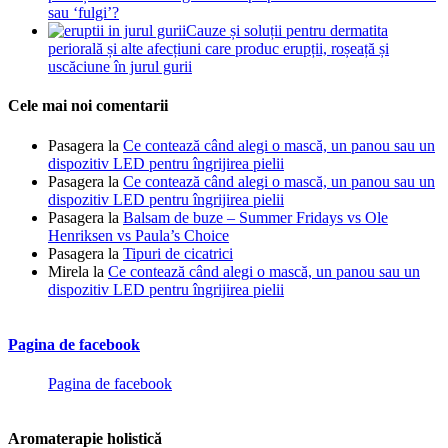
sau ‘fulgi’?
Cauze și soluții pentru dermatita
periorală și alte afecțiuni care produc erupții, roșeață și
uscăciune în jurul gurii
Cele mai noi comentarii
Pasagera
la
Ce contează când alegi o mască, un panou sau un
dispozitiv LED pentru îngrijirea pielii
Pasagera
la
Ce contează când alegi o mască, un panou sau un
dispozitiv LED pentru îngrijirea pielii
Pasagera
la
Balsam de buze – Summer Fridays vs Ole
Henriksen vs Paula’s Choice
Pasagera
la
Tipuri de cicatrici
Mirela
la
Ce contează când alegi o mască, un panou sau un
dispozitiv LED pentru îngrijirea pielii
Pagina de facebook
Pagina de facebook
Aromaterapie holistică