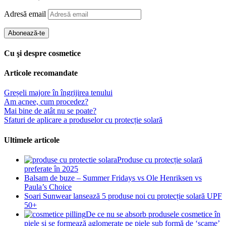
Adresă email
Abonează-te
Cu şi despre cosmetice
Articole recomandate
Greșeli majore în îngrijirea tenului
Am acnee, cum procedez?
Mai bine de atât nu se poate?
Sfaturi de aplicare a produselor cu protecție solară
Ultimele articole
Produse cu protecție solară
preferate în 2025
Balsam de buze – Summer Fridays vs Ole Henriksen vs
Paula’s Choice
Soari Sunwear lansează 5 produse noi cu protecție solară UPF
50+
De ce nu se absorb produsele cosmetice în
piele și se formează aglomerate pe piele sub formă de ‘scame’