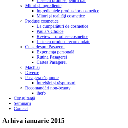
Liste cu produse pentru păr
Mituri și ingrediente
Ingredientele produselor cosmetice
Mituri şi realităţi cosmetice
Produse cosmetice
La cumpărături de cosmetice
Paula’s Choice
Review – produse cosmetice
Liste cu produse recomandate
Cu și despre Pasagera
Experienţa personală
Rutina Pasagerei
Cartea Pasagerei
Machiaj
Diverse
Pasagera răspunde
Întrebări și răspunsuri
Recomandări non-beauty
iherb
Consultanță
Seminarii
Contact
Arhiva ianuarie 2015