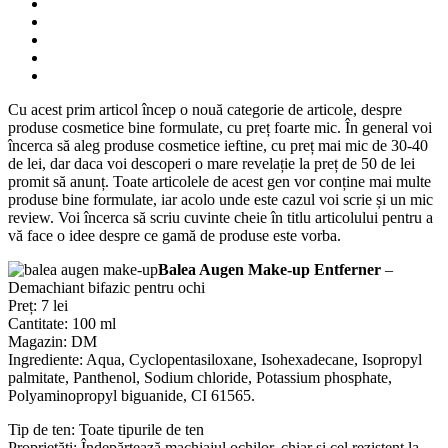
Cu acest prim articol încep o nouă categorie de articole, despre
produse cosmetice bine formulate, cu preț foarte mic. În general voi
încerca să aleg produse cosmetice ieftine, cu preț mai mic de 30-40
de lei, dar daca voi descoperi o mare revelație la preț de 50 de lei
promit să anunț. Toate articolele de acest gen vor conține mai multe
produse bine formulate, iar acolo unde este cazul voi scrie și un mic
review. Voi încerca să scriu cuvinte cheie în titlu articolului pentru a
vă face o idee despre ce gamă de produse este vorba.
Balea Augen Make-up Entferner
–
Demachiant bifazic pentru ochi
Preț: 7 lei
Cantitate: 100 ml
Magazin: DM
Ingrediente: Aqua, Cyclopentasiloxane, Isohexadecane, Isopropyl
palmitate, Panthenol, Sodium chloride, Potassium phosphate,
Polyaminopropyl biguanide, CI 61565.
Tip de ten: Toate tipurile de ten
Proprietăți: Îndepărtează machiajul ochilor, chiar și cel rezistent la