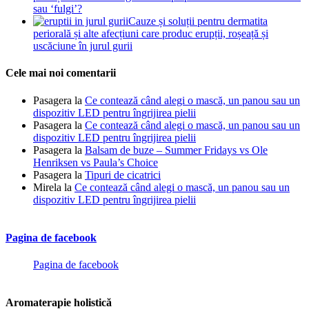
sau ‘fulgi’?
Cauze și soluții pentru dermatita
periorală și alte afecțiuni care produc erupții, roșeață și
uscăciune în jurul gurii
Cele mai noi comentarii
Pasagera
la
Ce contează când alegi o mască, un panou sau un
dispozitiv LED pentru îngrijirea pielii
Pasagera
la
Ce contează când alegi o mască, un panou sau un
dispozitiv LED pentru îngrijirea pielii
Pasagera
la
Balsam de buze – Summer Fridays vs Ole
Henriksen vs Paula’s Choice
Pasagera
la
Tipuri de cicatrici
Mirela
la
Ce contează când alegi o mască, un panou sau un
dispozitiv LED pentru îngrijirea pielii
Pagina de facebook
Pagina de facebook
Aromaterapie holistică