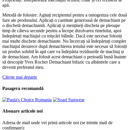
apă.
Metodă de folosire: Agitați recipientul pentru a omogeniza cele două
faze ale produsului. Aplicați o cantitate generoasă de demachiant pe
o dischetă demachiantă. Aplicați și mențineți discheta pe pleoape
timp de câteva secunde pentru a începe dizolvarea rimelului, apoi
îndepărtați machiajul cu mișcări blânde. Dacă este necesar folosiți
mai multe dischete demachiante. Nu încercați să îndepărtați complet
machiajul deoarece după demachierea tenului este necesar să folosiți
un produs solubil în apă care va îndepărta reziduurile de machiaj și
de demachiant. Am folosit acest demachiant o perioadă bună înainte
să descopăr Yves Rocher Demachiant bifazic cu albăstrele care a
devenit preferatul meu.
Citește mai departe
Pasagera recomandă
Abonare articole noi
Adresa de mail unde vei primi articole noi (se trimite mail de
confirmare):