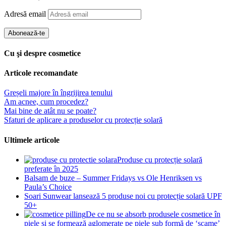
Adresă email
Abonează-te
Cu şi despre cosmetice
Articole recomandate
Greșeli majore în îngrijirea tenului
Am acnee, cum procedez?
Mai bine de atât nu se poate?
Sfaturi de aplicare a produselor cu protecție solară
Ultimele articole
Produse cu protecție solară
preferate în 2025
Balsam de buze – Summer Fridays vs Ole Henriksen vs
Paula’s Choice
Soari Sunwear lansează 5 produse noi cu protecție solară UPF
50+
De ce nu se absorb produsele cosmetice în
piele și se formează aglomerate pe piele sub formă de ‘scame’