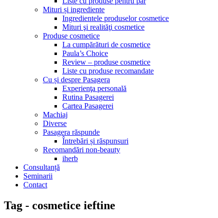
Liste cu produse pentru păr
Mituri și ingrediente
Ingredientele produselor cosmetice
Mituri şi realităţi cosmetice
Produse cosmetice
La cumpărături de cosmetice
Paula’s Choice
Review – produse cosmetice
Liste cu produse recomandate
Cu și despre Pasagera
Experienţa personală
Rutina Pasagerei
Cartea Pasagerei
Machiaj
Diverse
Pasagera răspunde
Întrebări și răspunsuri
Recomandări non-beauty
iherb
Consultanță
Seminarii
Contact
Tag - cosmetice ieftine