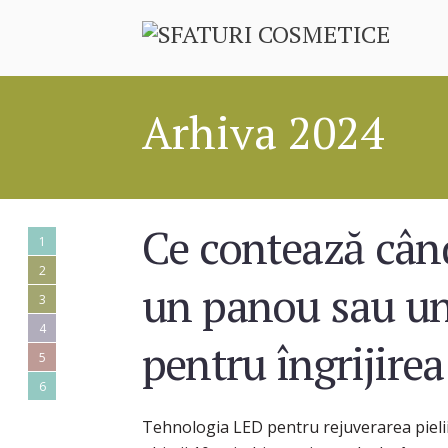
Arhiva 2024
Ce contează când
1
2
un panou sau un
3
4
pentru îngrijirea 
5
6
Tehnologia LED pentru rejuverarea pielii 