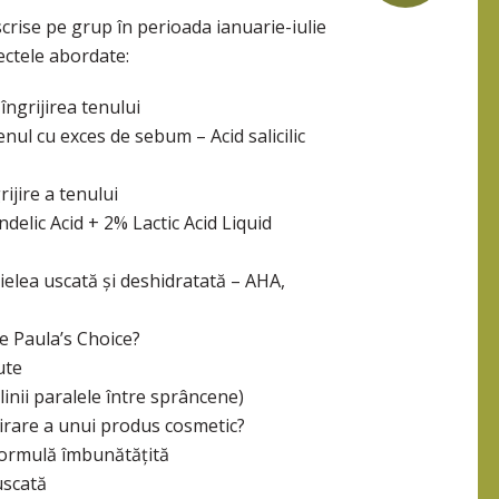
scrise pe grup în perioada ianuarie-iulie
ectele abordate:
îngrijirea tenului
nul cu exces de sebum – Acid salicilic
ijire a tenului
delic Acid + 2% Lactic Acid Liquid
ielea uscată și deshidratată – AHA,
e Paula’s Choice?
ute
linii paralele între sprâncene)
irare a unui produs cosmetic?
Formulă îmbunătățită
uscată