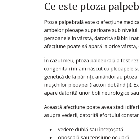
Ce este ptoza palpebr
Ptoza palpebrală este o afecțiune medica
ambelor pleoape superioare sub nivelul n
persoanele în vârstă, datorită slăbirii n
afecțiune poate să apară la orice vârstă, c
În cazul meu, ptoza palbebrală a fost rezu
congenitali (m-am născut cu pleoapele s
genetică de la părinți, amândoi au ptoza 
mușchilor pleoapei (factori dobândiți). E
apare datorită unor boli neurologice sau
Această afecțiune poate avea stadii difer
asupra vederii, datorită efortului constant
vedere dublă sau încețoșată
oboseală sau tensiune oculară