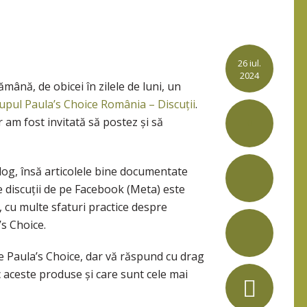
26 iul.
2024
ămână, de obicei în zilele de luni, un
upul Paula’s Choice România – Discuții
.
 am fost invitată să postez și să
0
log, însă articolele bine documentate
de discuții de pe Facebook (Meta) este
, cu multe sfaturi practice despre
’s Choice.
 Paula’s Choice, dar vă răspund cu drag
 aceste produse și care sunt cele mai