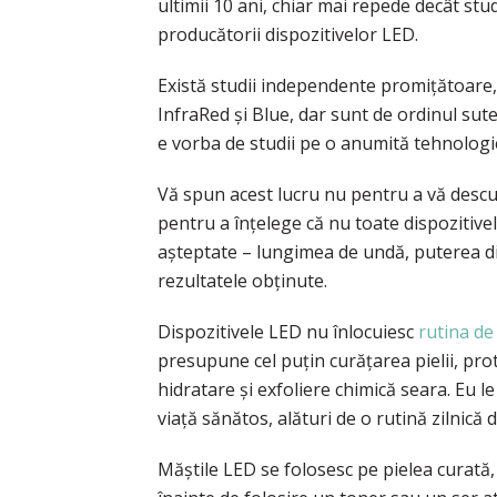
ultimii 10 ani, chiar mai repede decât stu
producătorii dispozitivelor LED.
Există studii independente promițătoare,
InfraRed și Blue, dar sunt de ordinul su
e vorba de studii pe o anumită tehnologi
Vă spun acest lucru nu pentru a vă desc
pentru a înțelege că nu toate dispozitivel
așteptate – lungimea de undă, puterea dispo
rezultatele obținute.
Dispozitivele LED nu înlocuiesc
rutina de 
presupune cel puțin curățarea pielii, prote
hidratare și exfoliere chimică seara. Eu 
viață sănătos, alături de o rutină zilnică de
Măștile LED se folosesc pe pielea curată,