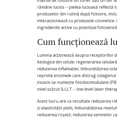
înainte de folosire un toner sau un ser atâ
rămâne lucios – pielea lucioasă reflectă l
produselor din rutină după folosire, inclu
interacționează cu produsele cosmetice. Nu
ingrediente active cu potențial fotosensib
Cum funcționează lu
Lumina acționează asupra receptorilor di
biologice din celule: regenerarea celulară
reducerea inflamației, îmbunătățirea col
reprimă enzimele care distrug colagenul 
invaziv se numește fotobiomodulare (PBM)
nivel scăzut (LLLT – low level laser therap
Acest lucru are ca rezultate reducerea rid
și elasticității pielii, îmbunătățirea nivelu
reducerea roșeții, reducerea semnelor c