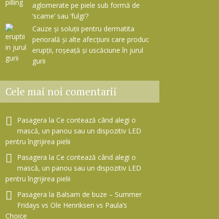
aglomerate pe piele sub formă de
‘scame’ sau ‘fulgi’?
Cauze și soluții pentru dermatita
periorală și alte afecțiuni care produc
erupții, roșeață și uscăciune în jurul
gurii
Cele mai noi comentarii
Pasagera
la
Ce contează când alegi o
mască, un panou sau un dispozitiv LED
pentru îngrijirea pielii
Pasagera
la
Ce contează când alegi o
mască, un panou sau un dispozitiv LED
pentru îngrijirea pielii
Pasagera
la
Balsam de buze – Summer
Fridays vs Ole Henriksen vs Paula’s
Choice