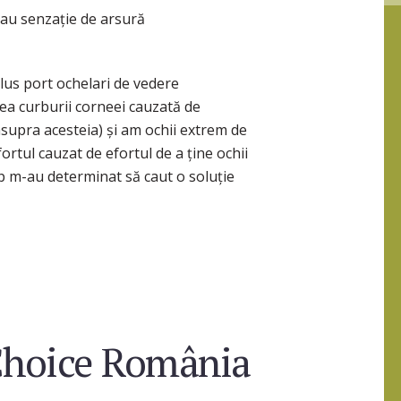
au senzație de arsură
lus port ochelari de vedere
ea curburii corneei cauzată de
supra acesteia) și am ochii extrem de
fortul cauzat de efortul de a ține ochii
ap m-au determinat să caut o soluție
Choice România