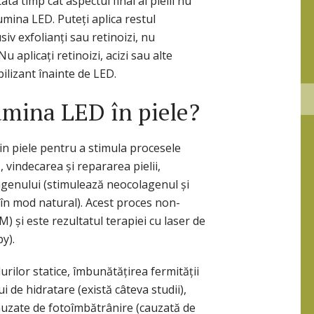
ta timp cât aspectul final al pielii nu
umina LED. Puteți aplica restul
siv exfolianți sau retinoizi, nu
 aplicați retinoizi, acizi sau alte
ilizant înainte de LED.
mina LED în piele?
n piele pentru a stimula procesele
, vindecarea și repararea pielii,
agenului (stimulează neocolagenul și
în mod natural). Acest proces non-
 și este rezultatul terapiei cu laser de
y).
urilor statice, îmbunătățirea fermității
lui de hidratare (există câteva studii),
auzate de fotoîmbătrânire (cauzată de