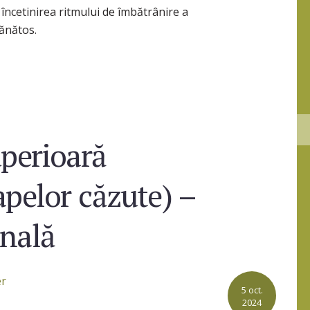
i, încetinirea ritmului de îmbătrânire a
sănătos.
uperioară
apelor căzute) –
onală
5 oct.
2024