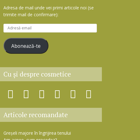
Adresa de mail unde vei primi articole noi (se
trimite mail de confirmare):
A
d
r
Abonează-te
e
s
ă
e
Cu şi despre cosmetice
m
a
i
l
Articole recomandate
Greșeli majore în îngrijirea tenului
Am acnee, cum procedez?