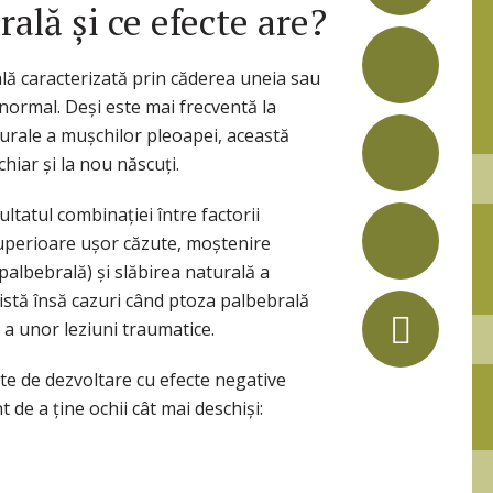
ală și ce efecte are?
6
lă caracterizată prin căderea uneia sau
ormal. Deși este mai frecventă la
aturale a mușchilor pleoapei, această
hiar și la nou născuți.
ltatul combinației între factorii
uperioare ușor căzute, moștenire
palbebrală) și slăbirea naturală a
xistă însă cazuri când ptoza palbebrală
 a unor leziuni traumatice.
ite de dezvoltare cu efecte negative
 de a ține ochii cât mai deschiși: