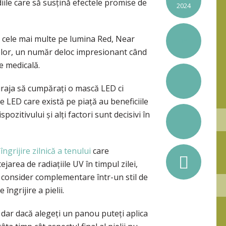
diile care să susțină efectele promise de
2024
 cele mai multe pe lumina Red, Near
19
telor, un număr deloc impresionant când
e medicală.
uraja să cumpărați o mască LED ci
e LED care există pe piață au beneficiile
zitivului și alți factori sunt decisivi în
îngrijire zilnică a tenului
care
jarea de radiațiile UV în timpul zilei,
le consider complementare într-un stil de
 îngrijire a pielii.
 dar dacă alegeți un panou puteți aplica