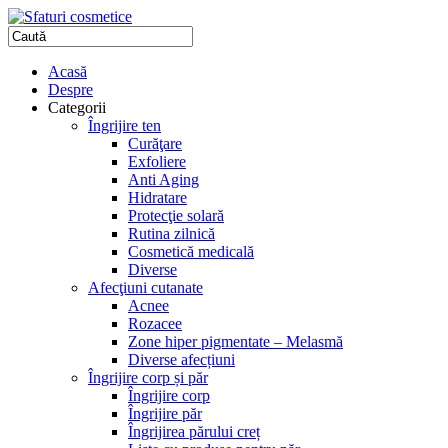
Acasă
Despre
Categorii
Îngrijire ten
Curăţare
Exfoliere
Anti Aging
Hidratare
Protecţie solară
Rutina zilnică
Cosmetică medicală
Diverse
Afecţiuni cutanate
Acnee
Rozacee
Zone hiper pigmentate – Melasmă
Diverse afecțiuni
Îngrijire corp și păr
Îngrijire corp
Îngrijire păr
Îngrijirea părului creț