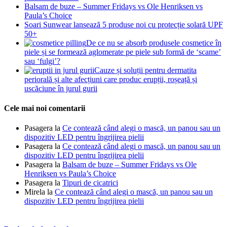
Balsam de buze – Summer Fridays vs Ole Henriksen vs
Paula’s Choice
Soari Sunwear lansează 5 produse noi cu protecție solară UPF
50+
De ce nu se absorb produsele cosmetice în
piele și se formează aglomerate pe piele sub formă de ‘scame’
sau ‘fulgi’?
Cauze și soluții pentru dermatita
periorală și alte afecțiuni care produc erupții, roșeață și
uscăciune în jurul gurii
Cele mai noi comentarii
Pasagera
la
Ce contează când alegi o mască, un panou sau un
dispozitiv LED pentru îngrijirea pielii
Pasagera
la
Ce contează când alegi o mască, un panou sau un
dispozitiv LED pentru îngrijirea pielii
Pasagera
la
Balsam de buze – Summer Fridays vs Ole
Henriksen vs Paula’s Choice
Pasagera
la
Tipuri de cicatrici
Mirela
la
Ce contează când alegi o mască, un panou sau un
dispozitiv LED pentru îngrijirea pielii