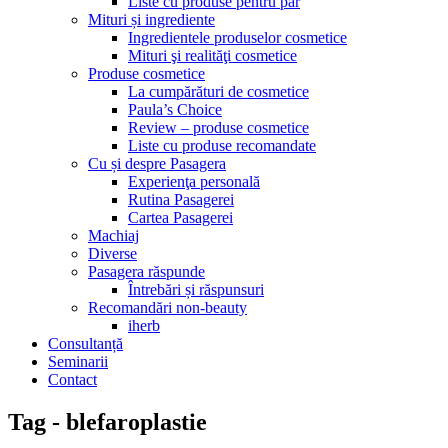
Liste cu produse pentru păr
Mituri și ingrediente
Ingredientele produselor cosmetice
Mituri şi realităţi cosmetice
Produse cosmetice
La cumpărături de cosmetice
Paula’s Choice
Review – produse cosmetice
Liste cu produse recomandate
Cu și despre Pasagera
Experienţa personală
Rutina Pasagerei
Cartea Pasagerei
Machiaj
Diverse
Pasagera răspunde
Întrebări și răspunsuri
Recomandări non-beauty
iherb
Consultanță
Seminarii
Contact
Tag - blefaroplastie