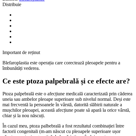
Distribuie
Important de reținut
Blefaroplastia este operația care corectează pleoapele pentru a
îmbunătăți vederea.
Ce este ptoza palpebrală și ce efecte are?
Ptoza palpebrală este o afecțiune medicală caracterizată prin căderea
uneia sau ambelor pleoape superioare sub nivelul normal. Deși este
mai frecventă la persoanele în vârstă, datorită slăbirii naturale a
mușchilor pleoapei, această afecțiune poate să apară la orice vârstă,
chiar și la nou născuți.
În cazul meu, ptoza palbebrală a fost rezultatul combinației între
factorii congenitali (m-am născut cu pleoapele superioare ușor