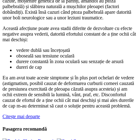
căzute, moștenire genetică de la părinți, amândoi au ptoza
palbebrală) și slăbirea naturală a mușchilor pleoapei (factori
dobândiți). Există însă cazuri când ptoza palbebrală apare datorită
unor boli neurologice sau a unor leziuni traumatice.
Această afecțiune poate avea stadii diferite de dezvoltare cu efecte
negative asupra vederii, datorită efortului constant de a ține ochii cât
mai deschiși:
vedere dublă sau încețoșată
oboseală sau tensiune oculară
durere constantă în zona oculară sau senzație de arsură
dureri de cap
Eu am avut toate aceste simptome și în plus port ochelari de vedere
(astigmatism, posibil cauzat de deformarea curburii corneei cauzată
de presiunea exercitată de pleoapa căzută asupra acesteia) și am
ochii extrem de sensibili la lumină, vânt, praf, etc. Disconfortul
cauzat de efortul de a ține ochii cât mai deschiși și mai ales durerile
de cap m-au determinat să caut o soluție pentru această problemă.
Citește mai departe
Pasagera recomandă