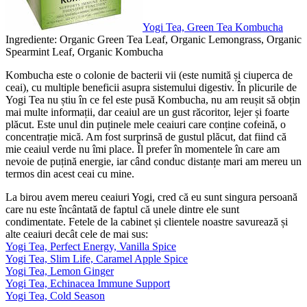
Yogi Tea, Green Tea Kombucha
Ingrediente: Organic Green Tea Leaf, Organic Lemongrass, Organic
Spearmint Leaf, Organic Kombucha
Kombucha este o colonie de bacterii vii (este numită și ciuperca de
ceai), cu multiple beneficii asupra sistemului digestiv. În plicurile de
Yogi Tea nu știu în ce fel este pusă Kombucha, nu am reușit să obțin
mai multe informații, dar ceaiul are un gust răcoritor, lejer și foarte
plăcut. Este unul din puținele mele ceaiuri care conține cofeină, o
concentrație mică. Am fost surprinsă de gustul plăcut, dat fiind că
mie ceaiul verde nu îmi place. Îl prefer în momentele în care am
nevoie de puțină energie, iar când conduc distanțe mari am mereu un
termos din acest ceai cu mine.
La birou avem mereu ceaiuri Yogi, cred că eu sunt singura persoană
care nu este încântată de faptul că unele dintre ele sunt
condimentate. Fetele de la cabinet și clientele noastre savurează și
alte ceaiuri decât cele de mai sus:
Yogi Tea, Perfect Energy, Vanilla Spice
Yogi Tea, Slim Life, Caramel Apple Spice
Yogi Tea, Lemon Ginger
Yogi Tea, Echinacea Immune Support
Yogi Tea, Cold Season