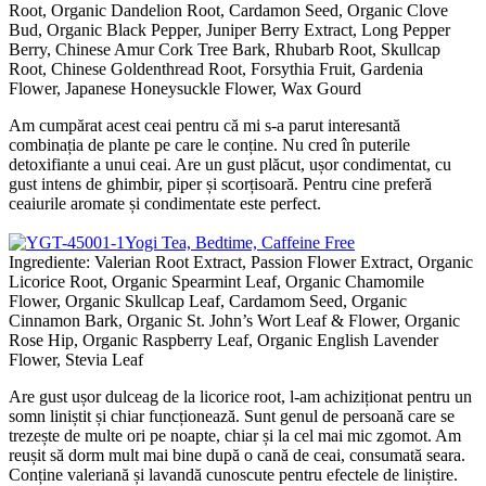
Root, Organic Dandelion Root, Cardamon Seed, Organic Clove
Bud, Organic Black Pepper, Juniper Berry Extract, Long Pepper
Berry, Chinese Amur Cork Tree Bark, Rhubarb Root, Skullcap
Root, Chinese Goldenthread Root, Forsythia Fruit, Gardenia
Flower, Japanese Honeysuckle Flower, Wax Gourd
Am cumpărat acest ceai pentru că mi s-a parut interesantă
combinația de plante pe care le conține. Nu cred în puterile
detoxifiante a unui ceai. Are un gust plăcut, ușor condimentat, cu
gust intens de ghimbir, piper și scorțisoară. Pentru cine preferă
ceaiurile aromate și condimentate este perfect.
Yogi Tea, Bedtime, Caffeine Free
Ingrediente: Valerian Root Extract, Passion Flower Extract, Organic
Licorice Root, Organic Spearmint Leaf, Organic Chamomile
Flower, Organic Skullcap Leaf, Cardamom Seed, Organic
Cinnamon Bark, Organic St. John’s Wort Leaf & Flower, Organic
Rose Hip, Organic Raspberry Leaf, Organic English Lavender
Flower, Stevia Leaf
Are gust ușor dulceag de la licorice root, l-am achiziționat pentru un
somn liniștit și chiar funcționează. Sunt genul de persoană care se
trezește de multe ori pe noapte, chiar și la cel mai mic zgomot. Am
reușit să dorm mult mai bine după o cană de ceai, consumată seara.
Conține valeriană și lavandă cunoscute pentru efectele de liniștire.