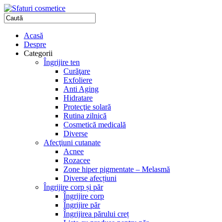
Acasă
Despre
Categorii
Îngrijire ten
Curăţare
Exfoliere
Anti Aging
Hidratare
Protecţie solară
Rutina zilnică
Cosmetică medicală
Diverse
Afecţiuni cutanate
Acnee
Rozacee
Zone hiper pigmentate – Melasmă
Diverse afecțiuni
Îngrijire corp și păr
Îngrijire corp
Îngrijire păr
Îngrijirea părului creț