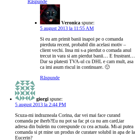
Răspunde
Veronica
spune:
5 august 2013 la 11:55 AM
Si eu am primit banii inapoi pe o comanda
pierduta recent, probabil din acelasi motiv –
client vechi. Insa mi s-a pierdut o comada anul
trecut in vara si am pierdut banii… E frustrant…
Dar sa platesti TVA-ul cu DHL e cam mult, asa
ca imi asum riscul in continuare. 🙂
Răspunde
giorgi
spune:
5 august 2013 la 2:44 PM
Scuza-mi indrazneala Corina, dar vei mai face curand
comanda pe iherb?Eu nu pot sa fac pt ca nu am card,iar
adresa din buletin nu corespunde cu cea actuala. Mi-ai putea
comanda si pt mine un produs de curatare solubil in apa de la
Eucerin?