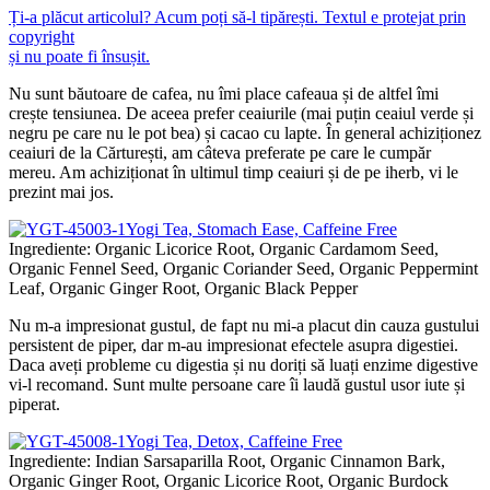
Ți-a plăcut articolul? Acum poți să-l tipărești. Textul e protejat prin
copyright
și nu poate fi însușit.
Nu sunt băutoare de cafea, nu îmi place cafeaua și de altfel îmi
crește tensiunea. De aceea prefer ceaiurile (mai puțin ceaiul verde și
negru pe care nu le pot bea) și cacao cu lapte. În general achiziționez
ceaiuri de la Cărturești, am câteva preferate pe care le cumpăr
mereu. Am achiziționat în ultimul timp ceaiuri și de pe iherb, vi le
prezint mai jos.
Yogi Tea, Stomach Ease, Caffeine Free
Ingrediente: Organic Licorice Root, Organic Cardamom Seed,
Organic Fennel Seed, Organic Coriander Seed, Organic Peppermint
Leaf, Organic Ginger Root, Organic Black Pepper
Nu m-a impresionat gustul, de fapt nu mi-a placut din cauza gustului
persistent de piper, dar m-au impresionat efectele asupra digestiei.
Daca aveți probleme cu digestia și nu doriți să luați enzime digestive
vi-l recomand. Sunt multe persoane care îi laudă gustul usor iute și
piperat.
Yogi Tea, Detox, Caffeine Free
Ingrediente: Indian Sarsaparilla Root, Organic Cinnamon Bark,
Organic Ginger Root, Organic Licorice Root, Organic Burdock