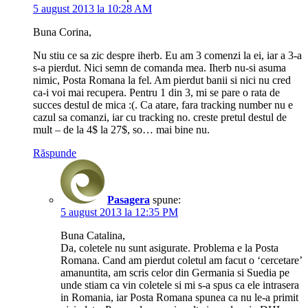
5 august 2013 la 10:28 AM
Buna Corina,
Nu stiu ce sa zic despre iherb. Eu am 3 comenzi la ei, iar a 3-a
s-a pierdut. Nici semn de comanda mea. Iherb nu-si asuma
nimic, Posta Romana la fel. Am pierdut banii si nici nu cred
ca-i voi mai recupera. Pentru 1 din 3, mi se pare o rata de
succes destul de mica :(. Ca atare, fara tracking number nu e
cazul sa comanzi, iar cu tracking no. creste pretul destul de
mult – de la 4$ la 27$, so… mai bine nu.
Răspunde
Pasagera
spune:
5 august 2013 la 12:35 PM
Buna Catalina,
Da, coletele nu sunt asigurate. Problema e la Posta
Romana. Cand am pierdut coletul am facut o ‘cercetare’
amanuntita, am scris celor din Germania si Suedia pe
unde stiam ca vin coletele si mi s-a spus ca ele intrasera
in Romania, iar Posta Romana spunea ca nu le-a primit