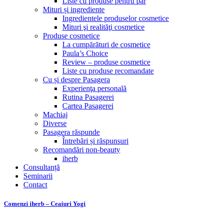
Liste cu produse pentru păr
Mituri și ingrediente
Ingredientele produselor cosmetice
Mituri şi realităţi cosmetice
Produse cosmetice
La cumpărături de cosmetice
Paula’s Choice
Review – produse cosmetice
Liste cu produse recomandate
Cu și despre Pasagera
Experienţa personală
Rutina Pasagerei
Cartea Pasagerei
Machiaj
Diverse
Pasagera răspunde
Întrebări și răspunsuri
Recomandări non-beauty
iherb
Consultanță
Seminarii
Contact
Comenzi iherb – Ceaiuri Yogi