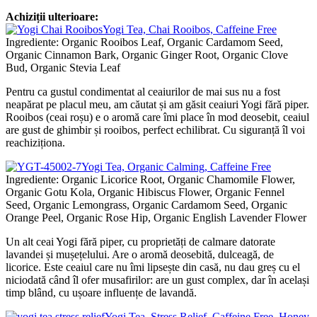
Achiziții ulterioare:
Yogi Tea, Chai Rooibos, Caffeine Free
Ingrediente: Organic Rooibos Leaf, Organic Cardamom Seed,
Organic Cinnamon Bark, Organic Ginger Root, Organic Clove
Bud, Organic Stevia Leaf
Pentru ca gustul condimentat al ceaiurilor de mai sus nu a fost
neapărat pe placul meu, am căutat și am găsit ceaiuri Yogi fără piper.
Rooibos (ceai roșu) e o aromă care îmi place în mod deosebit, ceaiul
are gust de ghimbir și rooibos, perfect echilibrat. Cu siguranță îl voi
reachiziționa.
Yogi Tea, Organic Calming, Caffeine Free
Ingrediente: Organic Licorice Root, Organic Chamomile Flower,
Organic Gotu Kola, Organic Hibiscus Flower, Organic Fennel
Seed, Organic Lemongrass, Organic Cardamom Seed, Organic
Orange Peel, Organic Rose Hip, Organic English Lavender Flower
Un alt ceai Yogi fără piper, cu proprietăți de calmare datorate
lavandei și mușețelului. Are o aromă deosebită, dulceagă, de
licorice. Este ceaiul care nu îmi lipsește din casă, nu dau greș cu el
niciodată când îl ofer musafirilor: are un gust complex, dar în același
timp blând, cu ușoare influențe de lavandă.
Yogi Tea, Stress Relief, Caffeine Free, Honey