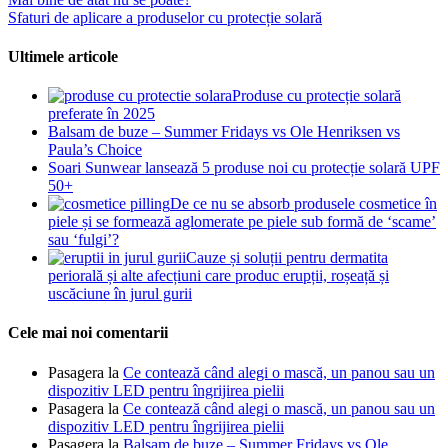
Sfaturi de aplicare a produselor cu protecție solară
Ultimele articole
Produse cu protecție solară
preferate în 2025
Balsam de buze – Summer Fridays vs Ole Henriksen vs
Paula’s Choice
Soari Sunwear lansează 5 produse noi cu protecție solară UPF
50+
De ce nu se absorb produsele cosmetice în
piele și se formează aglomerate pe piele sub formă de ‘scame’
sau ‘fulgi’?
Cauze și soluții pentru dermatita
periorală și alte afecțiuni care produc erupții, roșeață și
uscăciune în jurul gurii
Cele mai noi comentarii
Pasagera
la
Ce contează când alegi o mască, un panou sau un
dispozitiv LED pentru îngrijirea pielii
Pasagera
la
Ce contează când alegi o mască, un panou sau un
dispozitiv LED pentru îngrijirea pielii
Pasagera
la
Balsam de buze – Summer Fridays vs Ole