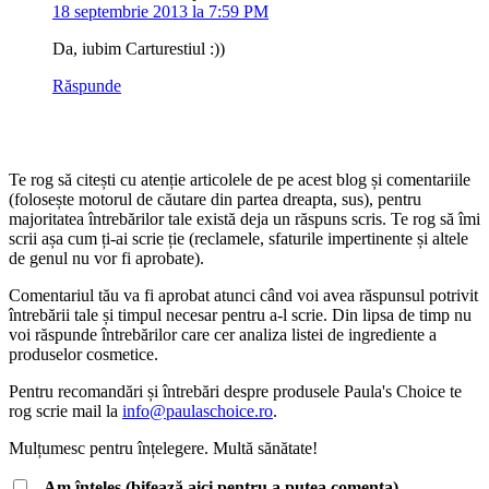
18 septembrie 2013 la 7:59 PM
Da, iubim Carturestiul :))
Răspunde
Te rog să citești cu atenție articolele de pe acest blog și comentariile
(folosește motorul de căutare din partea dreapta, sus), pentru
majoritatea întrebărilor tale există deja un răspuns scris. Te rog să îmi
scrii așa cum ți-ai scrie ție (reclamele, sfaturile impertinente și altele
de genul nu vor fi aprobate).
Comentariul tău va fi aprobat atunci când voi avea răspunsul potrivit
întrebării tale și timpul necesar pentru a-l scrie. Din lipsa de timp nu
voi răspunde întrebărilor care cer analiza listei de ingrediente a
produselor cosmetice.
Pentru recomandări și întrebări despre produsele Paula's Choice te
rog scrie mail la
info@paulaschoice.ro
.
Mulțumesc pentru înțelegere. Multă sănătate!
Am înteles (bifează aici pentru a putea comenta).