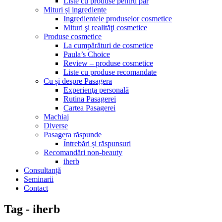
Liste cu produse pentru păr
Mituri și ingrediente
Ingredientele produselor cosmetice
Mituri şi realităţi cosmetice
Produse cosmetice
La cumpărături de cosmetice
Paula’s Choice
Review – produse cosmetice
Liste cu produse recomandate
Cu și despre Pasagera
Experienţa personală
Rutina Pasagerei
Cartea Pasagerei
Machiaj
Diverse
Pasagera răspunde
Întrebări și răspunsuri
Recomandări non-beauty
iherb
Consultanță
Seminarii
Contact
Tag - iherb