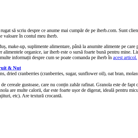
u rugat să scriu despre ce anume mai cumpăr de pe iherb.com. Sunt clien
e valoare în contul meu iherb.
duș, make-up, suplimente alimentare, până la anumite alimente pe care p
r alimentele organice, iar iherb este o sursă foarte bună pentru mine. Lin
 multe informații despre cum se poate comanda pe iherb în
acest articol.
ruit & Nut
sins, dried cranberries (cranberries, sugar, sunflower oil), oat bran, mo
 cereale gustoase, care nu conțin zahăr rafinat. Granola este de fapt ovă
nola are multe calorii, dar este foarte ușor de digerat, ideală pentru mi
jituri, etc). Are textură crocantă.