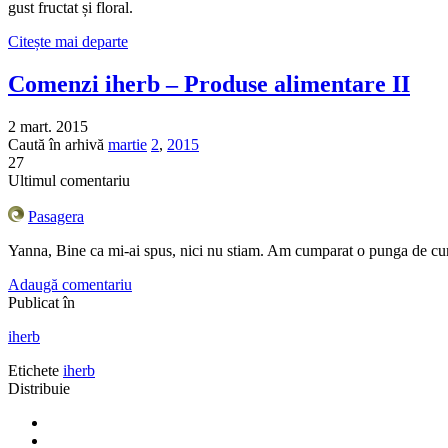
gust fructat și floral.
Citește mai departe
Comenzi iherb – Produse alimentare II
2 mart. 2015
Caută în arhivă
martie
2
,
2015
27
Ultimul comentariu
Pasagera
Yanna, Bine ca mi-ai spus, nici nu stiam. Am cumparat o punga de c
Adaugă comentariu
Publicat în
iherb
Etichete
iherb
Distribuie