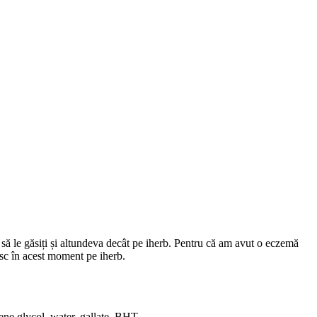
să le găsiți și altundeva decât pe iherb. Pentru că am avut o eczemă
esc în acest moment pe iherb.
ene glycol, water, gallate, BHT.