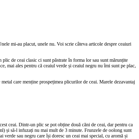
Unele mi-au placut, unele nu. Voi scrie câteva articole despre ceaiuri
lic de ceai clasic ci sunt păstrate în forma lor sau sunt mărunțite
ice, mai ales pentru că ceaiul verde și ceaiul negru nu îmi sunt pe plac,
de metal care menține prospețimea plicurilor de ceai. Marele dezavantaj
est ceai. Dintr-un plic se pot obține două căni de ceai, dar pentru ca
ml) și să-l infuzați nu mai mult de 3 minute. Frunzele de oolong sunt
eai verde sau negru care își doresc un ceai mai special, cu aromă și