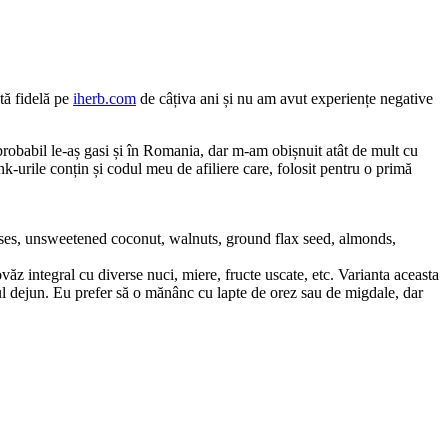
tă fidelă pe
iherb.com
de câțiva ani și nu am avut experiențe negative
robabil le-aș gasi și în Romania, dar m-am obișnuit atât de mult cu
k-urile conțin și codul meu de afiliere care, folosit pentru o primă
lasses, unsweetened coconut, walnuts, ground flax seed, almonds,
z integral cu diverse nuci, miere, fructe uscate, etc. Varianta aceasta
cul dejun. Eu prefer să o mănânc cu lapte de orez sau de migdale, dar