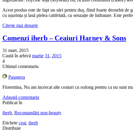
Acest produs este de fapt un ulei pentru duș, fiind foarte deosebit de 
cu ușurința și lasă pielea catifelată, cu senzație de hidratare. Este perf
Citește mai departe
Comenzi iherb – Ceaiuri Harney & Sons
31 mart. 2015
Caută în arhivă
martie
31
,
2015
4
Ultimul comentariu
Pasagera
Florentina, Nu am incercat alte ceaiuri cu oolong pentru ca nu sunt m
Adaugă comentariu
Publicat în
iherb
,
Recomandări non-beauty
Etichete
ceai
,
iherb
Distribuie