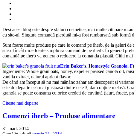
Deși acest blog este despre sfaturi cosmetice, mai multe cititoare m-a
cu site-ul. Singura comandă pierdută mi-a fost rambursată sub formă d
Sunt foarte multe produse pe care le comand pe iherb, de la geluri de 
site-ul încât mi-e foarte simplu să comand de pe iherb. În general prefe
comandă pe iherb va genera o reducere la comanda plasată. Citiți mai
Erin Baker’s, Homestyle Granola, F
Ingrediente: Whole grain oats, honey, expeller pressed canola oil, rai
vanilla extract, natural apricot flavor.
De când am început să nu mai mănânc zahar am descoperit și variante de
este de departe cea mai gustoasă dintre cele 3, dar conține melasă. Gra
granola se poate consuma cu orice credeți de cuviință (iaurt, fructe, pra
Citește mai departe
Comenzi iherb – Produse alimentare
31 mart. 2014
Caută în arhivă
martie
31
,
2014