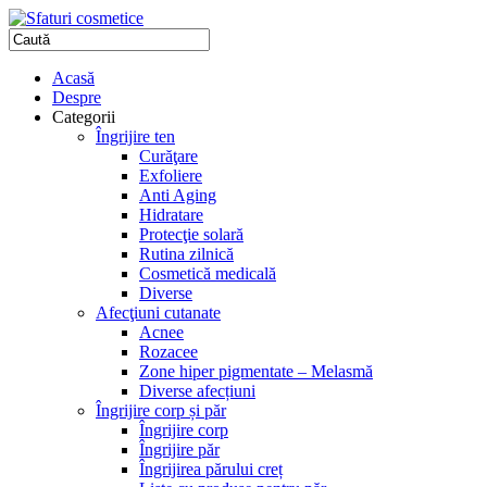
Acasă
Despre
Categorii
Îngrijire ten
Curăţare
Exfoliere
Anti Aging
Hidratare
Protecţie solară
Rutina zilnică
Cosmetică medicală
Diverse
Afecţiuni cutanate
Acnee
Rozacee
Zone hiper pigmentate – Melasmă
Diverse afecțiuni
Îngrijire corp și păr
Îngrijire corp
Îngrijire păr
Îngrijirea părului creț