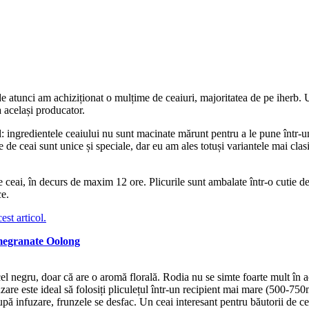
de atunci am achiziționat o mulțime de ceaiuri, majoritatea de pe iherb. 
a același producator.
ingredientele ceaiului nu sunt macinate mărunt pentru a le pune într-un p
e de ceai sunt unice și speciale, dar eu am ales totuși variantele mai clas
e ceai, în decurs de maxim 12 ore. Plicurile sunt ambalate într-o cutie 
ce.
cest articol.
megranate Oolong
l negru, doar că are o aromă florală. Rodia nu se simte foarte mult în ac
are este ideal să folosiți pliculețul într-un recipient mai mare (500-750
upă infuzare, frunzele se desfac. Un ceai interesant pentru băutorii de c