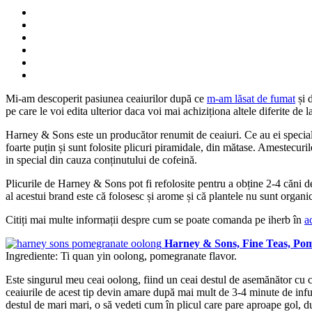
Mi-am descoperit pasiunea ceaiurilor după ce
m-am lăsat de fumat
și 
pe care le voi edita ulterior daca voi mai achiziționa altele diferite de l
Harney & Sons este un producător renumit de ceaiuri. Ce au ei special: 
foarte puțin și sunt folosite plicuri piramidale, din mătase. Amestecuril
in special din cauza conținutului de cofeină.
Plicurile de Harney & Sons pot fi refolosite pentru a obține 2-4 căni d
al acestui brand este că folosesc și arome și că plantele nu sunt organi
Citiți mai multe informații despre cum se poate comanda pe iherb în
a
Harney & Sons, Fine Teas, Po
Ingrediente: Ti quan yin oolong, pomegranate flavor.
Este singurul meu ceai oolong, fiind un ceai destul de asemănător cu ce
ceaiurile de acest tip devin amare după mai mult de 3-4 minute de infuz
destul de mari mari, o să vedeti cum în plicul care pare aproape gol, d