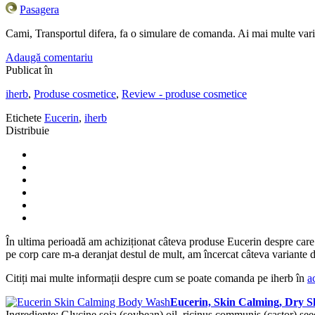
Pasagera
Cami, Transportul difera, fa o simulare de comanda. Ai mai multe varian
Adaugă comentariu
Publicat în
iherb
,
Produse cosmetice
,
Review - produse cosmetice
Etichete
Eucerin
,
iherb
Distribuie
În ultima perioadă am achiziționat câteva produse Eucerin despre care 
pe corp care m-a deranjat destul de mult, am încercat câteva variante 
Citiți mai multe informații despre cum se poate comanda pe iherb în
a
Eucerin, Skin Calming, Dry 
Ingrediente: Glycine soja (soybean) oil, ricinus communis (castor) see