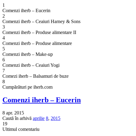
1
Comenzi iherb – Eucerin
2
Comenzi iherb – Ceaiuri Harney & Sons
3
Comenzi iherb – Produse alimentare II
4
Comenzi iherb – Produse alimentare
5
Comenzi iherb – Make-up
6
Comenzi iherb – Ceaiuri Yogi
7
Comezi iherb – Balsamuri de buze
8
Cumpărături pe iherb.com
Comenzi iherb – Eucerin
8 apr. 2015
Caută în arhivă
aprilie
8
,
2015
19
Ultimul comentariu