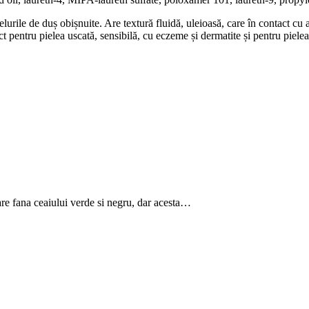
gelurile de duș obișnuite. Are textură fluidă, uleioasă, care în contact 
ect pentru pielea uscată, sensibilă, cu eczeme și dermatite și pentru pielea
are fana ceaiului verde si negru, dar acesta…