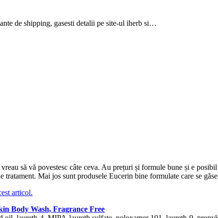
te de shipping, gasesti detalii pe site-ul iherb si…
vreau să vă povestesc câte ceva. Au prețuri și formule bune și e posibil 
de tratament. Mai jos sunt produsele Eucerin bine formulate care se găs
cest articol.
Skin Body Wash, Fragrance Free
d oil, laureth-4, MIPA-laureth sulfate, poloxamer 101, laureth-9, propyl