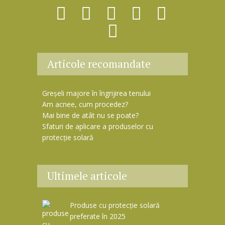
i
l
Articole recomandate
Greșeli majore în îngrijirea tenului
Am acnee, cum procedez?
Mai bine de atât nu se poate?
Sfaturi de aplicare a produselor cu
protecție solară
Ultimele articole
Produse cu protecție solară
preferate în 2025