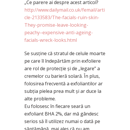
„Ce parere ai despre acest articol?
http://www.dailymail.co.uk/femail/arti
cle-2133583/The-facials-ruin-skin-
They-promise-leave-looking-
peachy–expensive-anti-ageing-
facials-wreck-looks.html
Se susține că stratul de celule moarte
pe care îl îndepărtăm prin exfoliere
are rol de protecție și de „legare” a
cremelor cu barieră solară. În plus,
folosirea frecventă a exfoliantilor ar
subția pielea prea mult și ar duce la
alte probleme.
Eu folosesc în fiecare seară un
exfoliant BHA 2%, dar mă gândesc
serios să îl utilizez numai o dată pe
săptămână, mai ales că nu am