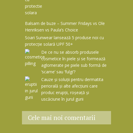
Balsam de buze – Summer Fridays vs Ole
Henriksen vs Paula’s Choice
Soari Sunwear lansează 5 produse noi cu
protecție solară UPF 50+
De ce nu se absorb produsele
cosmetice în piele și se formează
aglomerate pe piele sub formă de
‘scame’ sau ‘fulgi’?
Cauze și soluții pentru dermatita
periorală și alte afecțiuni care
produc erupții, roșeață și
uscăciune în jurul gurii
Cele mai noi comentarii