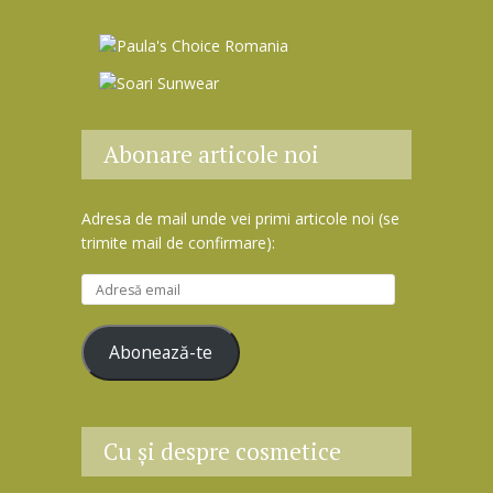
Abonare articole noi
Adresa de mail unde vei primi articole noi (se
trimite mail de confirmare):
A
d
r
Abonează-te
e
s
ă
e
Cu şi despre cosmetice
m
a