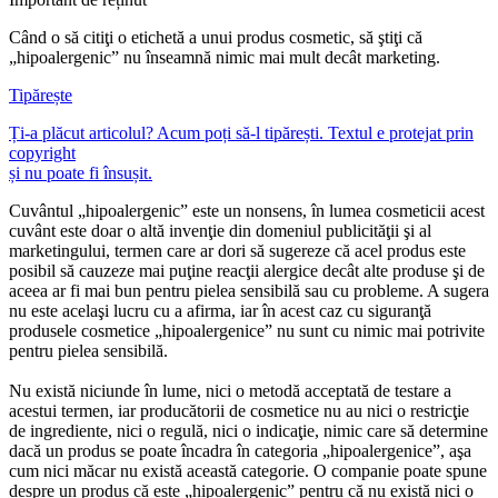
Când o să citiţi o etichetă a unui produs cosmetic, să ştiţi că
„hipoalergenic” nu înseamnă nimic mai mult decât marketing.
Tipărește
Ți-a plăcut articolul? Acum poți să-l tipărești. Textul e protejat prin
copyright
și nu poate fi însușit.
Cuvântul „hipoalergenic” este un nonsens, în lumea cosmeticii acest
cuvânt este doar o altă invenţie din domeniul publicităţii şi al
marketingului, termen care ar dori să sugereze că acel produs este
posibil să cauzeze mai puţine reacţii alergice decât alte produse şi de
aceea ar fi mai bun pentru pielea sensibilă sau cu probleme. A sugera
nu este acelaşi lucru cu a afirma, iar în acest caz cu siguranţă
produsele cosmetice „hipoalergenice” nu sunt cu nimic mai potrivite
pentru pielea sensibilă.
Nu există niciunde în lume, nici o metodă acceptată de testare a
acestui termen, iar producătorii de cosmetice nu au nici o restricţie
de ingrediente, nici o regulă, nici o indicaţie, nimic care să determine
dacă un produs se poate încadra în categoria „hipoalergenice”, aşa
cum nici măcar nu există această categorie. O companie poate spune
despre un produs că este „hipoalergenic” pentru că nu există nici o