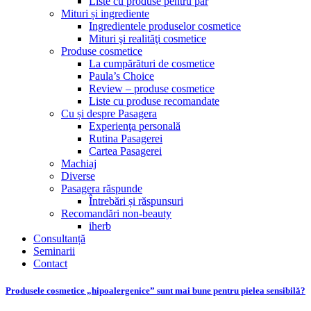
Liste cu produse pentru păr
Mituri și ingrediente
Ingredientele produselor cosmetice
Mituri şi realităţi cosmetice
Produse cosmetice
La cumpărături de cosmetice
Paula’s Choice
Review – produse cosmetice
Liste cu produse recomandate
Cu și despre Pasagera
Experienţa personală
Rutina Pasagerei
Cartea Pasagerei
Machiaj
Diverse
Pasagera răspunde
Întrebări și răspunsuri
Recomandări non-beauty
iherb
Consultanță
Seminarii
Contact
Produsele cosmetice „hipoalergenice” sunt mai bune pentru pielea sensibilă?