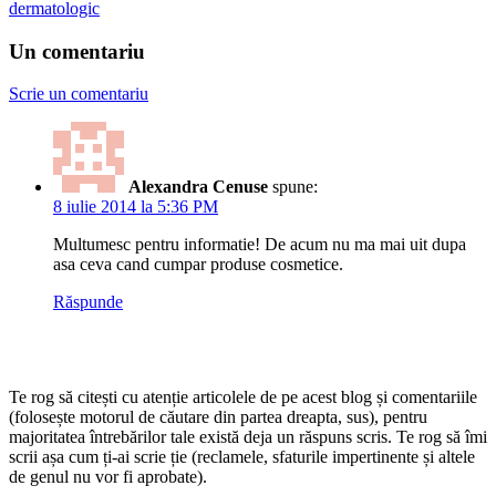
dermatologic
Un comentariu
Scrie un comentariu
Alexandra Cenuse
spune:
8 iulie 2014 la 5:36 PM
Multumesc pentru informatie! De acum nu ma mai uit dupa
asa ceva cand cumpar produse cosmetice.
Răspunde
Te rog să citești cu atenție articolele de pe acest blog și comentariile
(folosește motorul de căutare din partea dreapta, sus), pentru
majoritatea întrebărilor tale există deja un răspuns scris. Te rog să îmi
scrii așa cum ți-ai scrie ție (reclamele, sfaturile impertinente și altele
de genul nu vor fi aprobate).