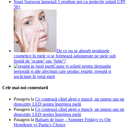
Soari Sunwear lansează 5 produse noi cu protecție solară UPF
50+
De ce nu se absorb produsele
cosmetice în piele și se formează aglomerate pe piele sub
formă de ‘scame’ sau ‘fulgi’?
Cauze și soluții pentru dermatita
periorală și alte afecțiuni care produc erupții, roșeață și
uscăciune în jurul gurii
Cele mai noi comentarii
Pasagera
la
Ce contează când alegi o mască, un panou sau un
dispozitiv LED pentru îngrijirea pielii
Pasagera
la
Ce contează când alegi o mască, un panou sau un
dispozitiv LED pentru îngrijirea pielii
Pasagera
la
Balsam de buze – Summer Fridays vs Ole
Henriksen vs Paula’s Choice