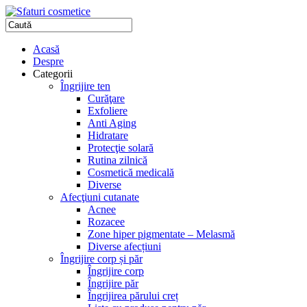
Acasă
Despre
Categorii
Îngrijire ten
Curăţare
Exfoliere
Anti Aging
Hidratare
Protecţie solară
Rutina zilnică
Cosmetică medicală
Diverse
Afecţiuni cutanate
Acnee
Rozacee
Zone hiper pigmentate – Melasmă
Diverse afecțiuni
Îngrijire corp și păr
Îngrijire corp
Îngrijire păr
Îngrijirea părului creț