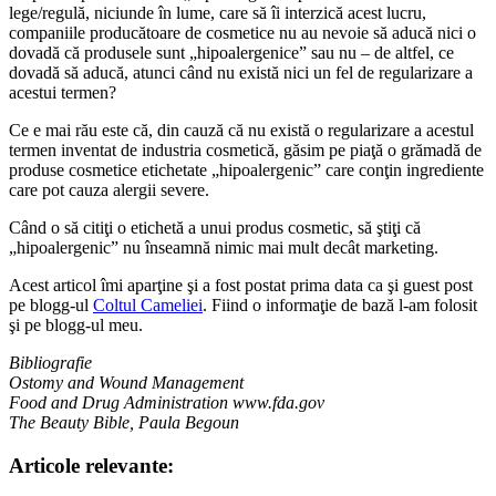
lege/regulă, niciunde în lume, care să îi interzică acest lucru,
companiile producătoare de cosmetice nu au nevoie să aducă nici o
dovadă că produsele sunt „hipoalergenice” sau nu – de altfel, ce
dovadă să aducă, atunci când nu există nici un fel de regularizare a
acestui termen?
Ce e mai rău este că, din cauză că nu există o regularizare a acestul
termen inventat de industria cosmetică, găsim pe piaţă o grămadă de
produse cosmetice etichetate „hipoalergenic” care conţin ingrediente
care pot cauza alergii severe.
Când o să citiţi o etichetă a unui produs cosmetic, să ştiţi că
„hipoalergenic” nu înseamnă nimic mai mult decât marketing.
Acest articol îmi aparţine şi a fost postat prima data ca şi guest post
pe blogg-ul
Coltul Cameliei
. Fiind o informaţie de bază l-am folosit
şi pe blogg-ul meu.
Bibliografie
Ostomy and Wound Management
Food and Drug Administration www.fda.gov
The Beauty Bible, Paula Begoun
Articole relevante: