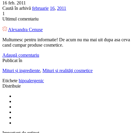
16 feb. 2011
Caută în arhivă
februarie
16
,
2011
1
Ultimul comentariu
Alexandra Cenuse
Multumesc pentru informatie! De acum nu ma mai uit dupa asa ceva
cand cumpar produse cosmetice.
Adaugă comentariu
Publicat în
Mituri și ingrediente
,
Mituri şi realităţi cosmetice
Etichete
hipoalergenic
Distribuie
Important de reținut