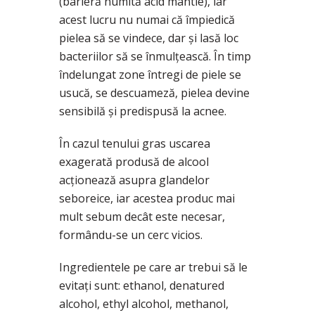
(barieră numită acid mantle), iar
acest lucru nu numai că împiedică
pielea să se vindece, dar şi lasă loc
bacteriilor să se înmulţească. În timp
îndelungat zone întregi de piele se
usucă, se descuameză, pielea devine
sensibilă şi predispusă la acnee.
În cazul tenului gras uscarea
exagerată produsă de alcool
acţionează asupra glandelor
seboreice, iar acestea produc mai
mult sebum decât este necesar,
formându-se un cerc vicios.
Ingredientele pe care ar trebui să le
evitaţi sunt: ethanol, denatured
alcohol, ethyl alcohol, methanol,