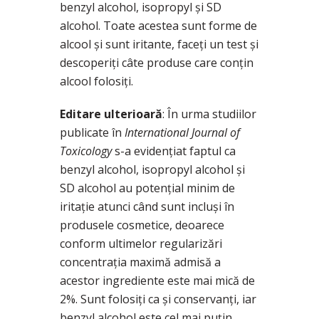
benzyl alcohol, isopropyl şi SD
alcohol. Toate acestea sunt forme de
alcool şi sunt iritante, faceţi un test şi
descoperiţi câte produse care conţin
alcool folosiţi.
Editare ulterioară
: În urma studiilor
publicate în
International Journal of
Toxicology
s-a evidențiat faptul ca
benzyl alcohol, isopropyl alcohol și
SD alcohol au potențial minim de
iritație atunci când sunt incluși în
produsele cosmetice, deoarece
conform ultimelor regularizări
concentrația maximă admisă a
acestor ingrediente este mai mică de
2%. Sunt folosiți ca și conservanți, iar
benzyl alcohol este cel mai puțin