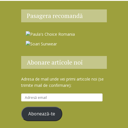
Pasagera recomandă
Abonare articole noi
Adresa de mail unde vei primi articole noi (se
trimite mail de confirmare):
A
d
r
Abonează-te
e
s
ă