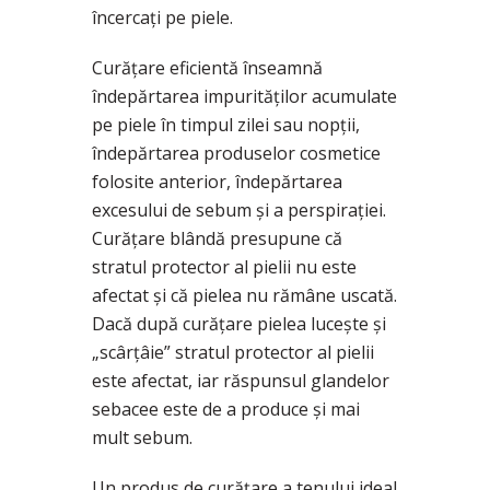
încercați pe piele.
Curățare eficientă înseamnă
îndepărtarea impurităților acumulate
pe piele în timpul zilei sau nopții,
îndepărtarea produselor cosmetice
folosite anterior, îndepărtarea
excesului de sebum și a perspirației.
Curățare blândă presupune că
stratul protector al pielii nu este
afectat și că pielea nu rămâne uscată.
Dacă după curățare pielea lucește și
„scârțâie” stratul protector al pielii
este afectat, iar răspunsul glandelor
sebacee este de a produce și mai
mult sebum.
Un produs de curățare a tenului ideal