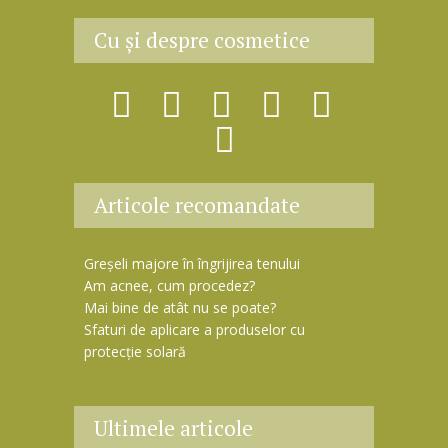
e
Cu şi despre cosmetice
m
a
i
l
Articole recomandate
Greșeli majore în îngrijirea tenului
Am acnee, cum procedez?
Mai bine de atât nu se poate?
Sfaturi de aplicare a produselor cu
protecție solară
Ultimele articole