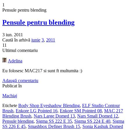
1
Pensule pentru blending
Pensule pentru blending
3 iun. 2011
Caută în arhivă
iunie
3
,
2011
11
Ultimul comentariu
Adelina
Eu folosesc MAC217 si sunt ft multumita :)
Adaugă comentariu
Publicat în
Machiaj
Etichete
Body Shop Eyeshadow Blending
,
ELF Studio Contour
Brush
,
Enkore LG Pointed 16
,
Enkore SM Pointed 08
,
MAC 217
Blending Brush
,
Nars Large Domed 13
,
Nars Small Domed 12
,
Pensule blending
,
Sigma SS 222 E 35
,
Sigma SS 224 E 40
,
Sigma
SS 226 E 45
,
Smashbox Definer Brush 15
,
Sonia Kashuk Domed