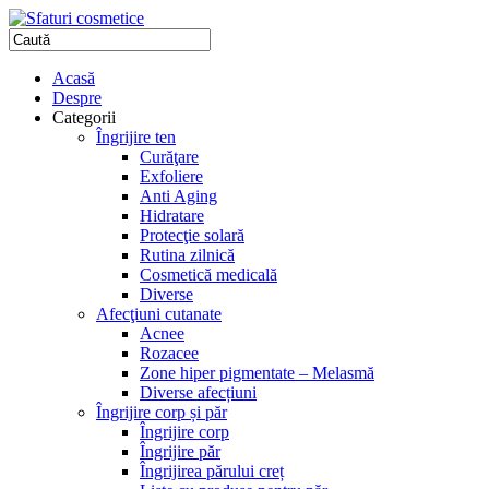
Acasă
Despre
Categorii
Îngrijire ten
Curăţare
Exfoliere
Anti Aging
Hidratare
Protecţie solară
Rutina zilnică
Cosmetică medicală
Diverse
Afecţiuni cutanate
Acnee
Rozacee
Zone hiper pigmentate – Melasmă
Diverse afecțiuni
Îngrijire corp și păr
Îngrijire corp
Îngrijire păr
Îngrijirea părului creț