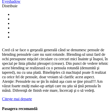
Eyeshadow
Distribuie
Cred că se face o greşeală generală când se denumesc pensule de
blending pensulele care nu sunt rotunde. Blending-ul unui fard de
ochi presupune mişcări circulare cu cercuri mici înainte şi înapoi, în
special pe linia pliului pleoapei (crease). Din punct de vedere tehnic
acest blending se realizează cu o pensula rotundă (denumită şi
tapered), nu cu una plată. Bineînţeles că machiajul poate fi realizat
cu orice fel de pensule, doar vroiam să clarific acest aspect.
Atenţie: Pensulele nu se ţin în mână aşa cum se ţine pixul!!! Am
văzut foarte mulţi make-up artişti care nu ştiu să ţină pensula în
mână. Diferenţă de finish este mare, încercaţi şi o să vedeţi.
Citește mai departe
Pasagera recomandă