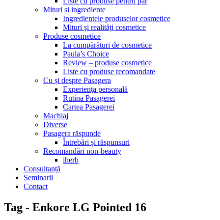
Liste cu produse pentru păr
Mituri și ingrediente
Ingredientele produselor cosmetice
Mituri şi realităţi cosmetice
Produse cosmetice
La cumpărături de cosmetice
Paula’s Choice
Review – produse cosmetice
Liste cu produse recomandate
Cu și despre Pasagera
Experienţa personală
Rutina Pasagerei
Cartea Pasagerei
Machiaj
Diverse
Pasagera răspunde
Întrebări și răspunsuri
Recomandări non-beauty
iherb
Consultanță
Seminarii
Contact
Tag - Enkore LG Pointed 16