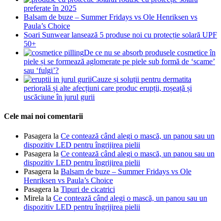
preferate în 2025
Balsam de buze – Summer Fridays vs Ole Henriksen vs
Paula’s Choice
Soari Sunwear lansează 5 produse noi cu protecție solară UPF
50+
De ce nu se absorb produsele cosmetice în
piele și se formează aglomerate pe piele sub formă de ‘scame’
sau ‘fulgi’?
Cauze și soluții pentru dermatita
periorală și alte afecțiuni care produc erupții, roșeață și
uscăciune în jurul gurii
Cele mai noi comentarii
Pasagera
la
Ce contează când alegi o mască, un panou sau un
dispozitiv LED pentru îngrijirea pielii
Pasagera
la
Ce contează când alegi o mască, un panou sau un
dispozitiv LED pentru îngrijirea pielii
Pasagera
la
Balsam de buze – Summer Fridays vs Ole
Henriksen vs Paula’s Choice
Pasagera
la
Tipuri de cicatrici
Mirela
la
Ce contează când alegi o mască, un panou sau un
dispozitiv LED pentru îngrijirea pielii