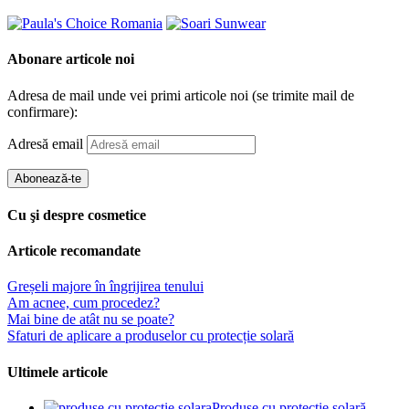
Abonare articole noi
Adresa de mail unde vei primi articole noi (se trimite mail de
confirmare):
Adresă email
Abonează-te
Cu şi despre cosmetice
Articole recomandate
Greșeli majore în îngrijirea tenului
Am acnee, cum procedez?
Mai bine de atât nu se poate?
Sfaturi de aplicare a produselor cu protecție solară
Ultimele articole
Produse cu protecție solară