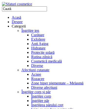
Acasă
Despre
Categorii
Îngrijire ten
Curăţare
Exfoliere
Anti Aging
Hidratare
Protecţie solară
Rutina zilnică
Cosmetică medicală
Diverse
Afecţiuni cutanate
Acnee
Rozacee
Zone hiper pigmentate – Melasmă
Diverse afecțiuni
Îngrijire corp și păr
Îngrijire corp
Îngrijire păr
Îngrijirea părului creț