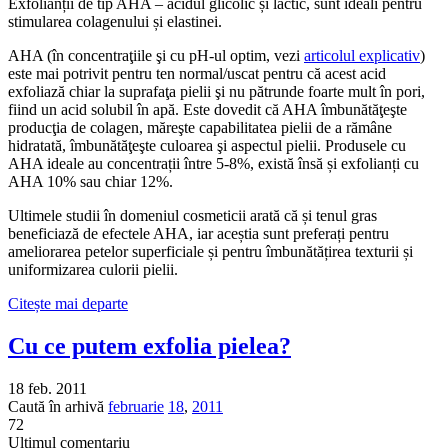
Exfolianții de tip AHA – acidul glicolic și lactic, sunt ideali pentru
stimularea colagenului și elastinei.
AHA (în concentraţiile şi cu pH-ul optim, vezi
articolul explicativ
)
este mai potrivit pentru ten normal/uscat pentru că acest acid
exfoliază chiar la suprafaţa pielii şi nu pătrunde foarte mult în pori,
fiind un acid solubil în apă. Este dovedit că AHA îmbunătăţeşte
producţia de colagen, măreşte capabilitatea pielii de a rămâne
hidratată, îmbunătăţeşte culoarea şi aspectul pielii. Produsele cu
AHA ideale au concentrații între 5-8%, există însă și exfolianți cu
AHA 10% sau chiar 12%.
Ultimele studii în domeniul cosmeticii arată că și tenul gras
beneficiază de efectele AHA, iar aceștia sunt preferați pentru
ameliorarea petelor superficiale și pentru îmbunătățirea texturii și
uniformizarea culorii pielii.
Citește mai departe
Cu ce putem exfolia pielea?
18 feb. 2011
Caută în arhivă
februarie
18
,
2011
72
Ultimul comentariu