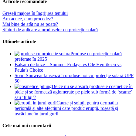
Articole recomandate
Greșeli majore în îngrijirea tenului
Am acnee, cum procedez?
Mai bine de atât nu se poate?
Sfaturi de aplicare a produselor cu protecție solară
Ultimele articole
Produse cu protecție solară
preferate în 2025
Balsam de buze – Summer Fridays vs Ole Henriksen vs
Paula’s Choice
Soari Sunwear lansează 5 produse noi cu protecție solară UPF
50+
De ce nu se absorb produsele cosmetice în
piele și se formează aglomerate pe piele sub formă de ‘scame’
sau ‘fulgi’?
Cauze și soluții pentru dermatita
periorală și alte afecțiuni care produc erupții, roșeață și
uscăciune în jurul gurii
Cele mai noi comentarii