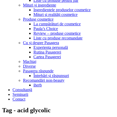
Liste cu produse pentru păr
Mituri și ingrediente
Ingredientele produselor cosmetice
Mituri şi realităţi cosmetice
Produse cosmetice
La cumpărături de cosmetice
Paula’s Choice
Review – produse cosmetice
Liste cu produse recomandate
Cu și despre Pasagera
Experienţa personală
Rutina Pasagerei
Cartea Pasagerei
Machiaj
Diverse
Pasagera răspunde
Întrebări și răspunsuri
Recomandări non-beauty
iherb
Consultanță
Seminarii
Contact
Tag - acid glycolic