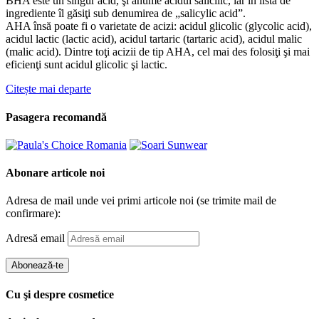
BHA este un singur acid, şi anume acidul salicilic, iar în lista de
ingrediente îl găsiţi sub denumirea de „salicylic acid”.
AHA însă poate fi o varietate de acizi: acidul glicolic (glycolic acid),
acidul lactic (lactic acid), acidul tartaric (tartaric acid), acidul malic
(malic acid). Dintre toţi acizii de tip AHA, cel mai des folosiţi şi mai
eficienţi sunt acidul glicolic şi lactic.
Citește mai departe
Pasagera recomandă
Abonare articole noi
Adresa de mail unde vei primi articole noi (se trimite mail de
confirmare):
Adresă email
Abonează-te
Cu şi despre cosmetice