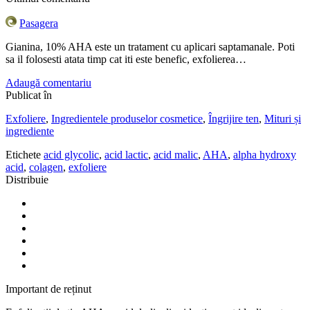
Pasagera
Gianina, 10% AHA este un tratament cu aplicari saptamanale. Poti
sa il folosesti atata timp cat iti este benefic, exfolierea…
Adaugă comentariu
Publicat în
Exfoliere
,
Ingredientele produselor cosmetice
,
Îngrijire ten
,
Mituri și
ingrediente
Etichete
acid glycolic
,
acid lactic
,
acid malic
,
AHA
,
alpha hydroxy
acid
,
colagen
,
exfoliere
Distribuie
Important de reținut