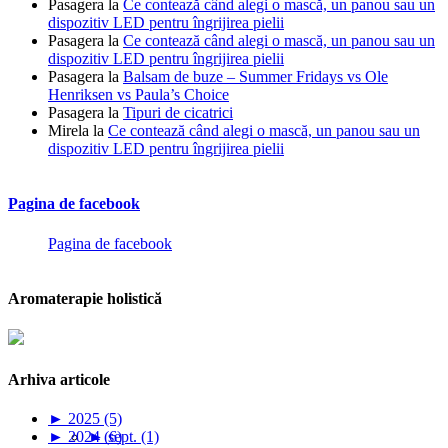
Pasagera
la
Ce contează când alegi o mască, un panou sau un
dispozitiv LED pentru îngrijirea pielii
Pasagera
la
Ce contează când alegi o mască, un panou sau un
dispozitiv LED pentru îngrijirea pielii
Pasagera
la
Balsam de buze – Summer Fridays vs Ole
Henriksen vs Paula’s Choice
Pasagera
la
Tipuri de cicatrici
Mirela
la
Ce contează când alegi o mască, un panou sau un
dispozitiv LED pentru îngrijirea pielii
Pagina de facebook
Pagina de facebook
Aromaterapie holistică
Arhiva articole
►
2025 (5)
►
2024 (6)
►
sept. (1)