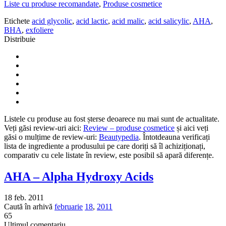
Liste cu produse recomandate
,
Produse cosmetice
Etichete
acid glycolic
,
acid lactic
,
acid malic
,
acid salicylic
,
AHA
,
BHA
,
exfoliere
Distribuie
Listele cu produse au fost șterse deoarece nu mai sunt de actualitate.
Veți găsi review-uri aici:
Review – produse cosmetice
și aici veți
găsi o mulțime de review-uri:
Beautypedia
. Întotdeauna verificați
lista de ingrediente a produsului pe care doriți să îl achiziționați,
comparativ cu cele listate în review, este posibil să apară diferențe.
AHA – Alpha Hydroxy Acids
18 feb. 2011
Caută în arhivă
februarie
18
,
2011
65
Ultimul comentariu