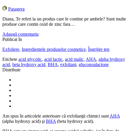
Pasagera
Diana, Te referi la un produs care le contine pe ambele? Sunt multe
produse care contin oxid de zinc fara…
Adaugă comentariu
Publicat în
Exfoliere
,
Ingredientele produselor cosmetice
,
Îngrijire ten
Etichete
acid glycolic
,
acid lactic
,
acid malic
,
AHA
,
alpha hydroxy
acid
,
beta hydroxy acid
,
BHA
,
exfoliant
,
gluconoalactone
Distribuie
Am spus în articolele anterioare că exfolianţii chimici sunt
AHA
(alpha hydroxy acid) şi
BHA
(beta hydroxy acid).