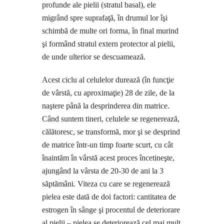
profunde ale pielii (stratul basal), ele
migrând spre suprafaţă, în drumul lor îşi
schimbă de multe ori forma, în final murind
şi formând stratul extern protector al pielii,
de unde ulterior se descuamează.
Acest ciclu al celulelor durează (în funcţie
de vârstă, cu aproximaţie) 28 de zile, de la
naştere până la desprinderea din matrice.
Când suntem tineri, celulele se regenerează,
călătoresc, se transformă, mor şi se desprind
de matrice într-un timp foarte scurt, cu cât
înaintăm în vârstă acest proces încetineşte,
ajungând la vârsta de 20-30 de ani la 3
săptămâni. Viteza cu care se regenerează
pielea este dată de doi factori: cantitatea de
estrogen în sânge şi procentul de deteriorare
al pielii – pielea se deteriorează cel mai mult