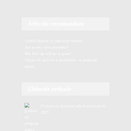
i
l
Articole recomandate
Greșeli majore în îngrijirea tenului
Am acnee, cum procedez?
Mai bine de atât nu se poate?
Sfaturi de aplicare a produselor cu protecție
solară
Ultimele articole
Produse cu protecție solară preferate în
2025