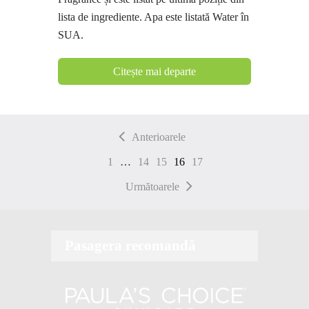
lista de ingrediente. Apa este listată Water în
SUA.
Citește mai departe
Anterioarele
1
…
14
15
16
17
Următoarele
Pasagera recomandă