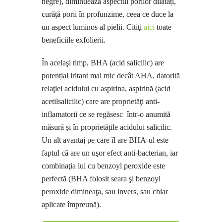
negre), diminuează aspectul porilor dilatați,
curăță porii în profunzime, ceea ce duce la
un aspect luminos al pielii. Citiţi
aici
toate
beneficiile exfolierii.
În acelaşi timp, BHA (acid salicilic) are
potențial iritant mai mic decât AHA, datorită
relaţiei acidului cu aspirina, aspirină (acid
acetilsalicilic) care are proprietăţi anti-
inflamatorii ce se regăsesc într-o anumită
măsură şi în proprietățile acidului salicilic.
Un alt avantaj pe care îl are BHA-ul este
faptul că are un uşor efect anti-bacterian, iar
combinaţia lui cu benzoyl peroxide este
perfectă (BHA folosit seara şi benzoyl
peroxide dimineaţa, sau invers, sau chiar
aplicate împreună).