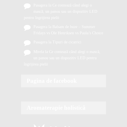
Pasagera
la
Ce contează când alegi o
mască, un panou sau un dispozitiv LED
pentru îngrijirea pielii
Pasagera
la
Balsam de buze – Summer
Fridays vs Ole Henriksen vs Paula’s Choice
Pasagera
la
Tipuri de cicatrici
Mirela
la
Ce contează când alegi o mască,
un panou sau un dispozitiv LED pentru
îngrijirea pielii
Pagina de facebook
Aromaterapie holistică