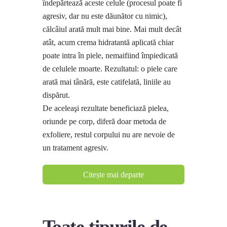
îndepărtează aceste celule (procesul poate fi
agresiv, dar nu este dăunător cu nimic),
călcâiul arată mult mai bine. Mai mult decât
atât, acum crema hidratantă aplicată chiar
poate intra în piele, nemaifiind împiedicată
de celulele moarte. Rezultatul: o piele care
arată mai tânără, este catifelată, liniile au
dispărut.
De aceleaşi rezultate beneficiază pielea,
oriunde pe corp, diferă doar metoda de
exfoliere, restul corpului nu are nevoie de
un tratament agresiv.
Citește mai departe
Toate tipurile de