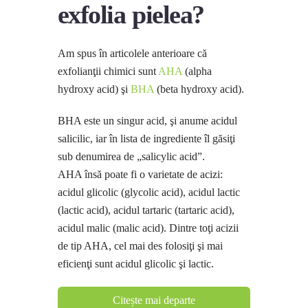
exfolia pielea?
Am spus în articolele anterioare că
exfolianţii chimici sunt
AHA
(alpha
hydroxy acid) şi
BHA
(beta hydroxy acid).
BHA este un singur acid, şi anume acidul
salicilic, iar în lista de ingrediente îl găsiţi
sub denumirea de „salicylic acid”.
AHA însă poate fi o varietate de acizi:
acidul glicolic (glycolic acid), acidul lactic
(lactic acid), acidul tartaric (tartaric acid),
acidul malic (malic acid). Dintre toţi acizii
de tip AHA, cel mai des folosiţi şi mai
eficienţi sunt acidul glicolic şi lactic.
Citește mai departe