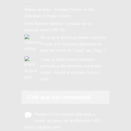
Balsam de buze – Summer Fridays vs Ole
Henriksen vs Paula’s Choice
Soari Sunwear lansează 5 produse noi cu
protecție solară UPF 50+
De ce nu se absorb produsele cosmetice
în piele și se formează aglomerate pe
piele sub formă de ‘scame’ sau ‘fulgi’?
Cauze și soluții pentru dermatita
periorală și alte afecțiuni care produc
erupții, roșeață și uscăciune în jurul
gurii
Cele mai noi comentarii
Pasagera
la
Ce contează când alegi o
mască, un panou sau un dispozitiv LED
pentru îngrijirea pielii