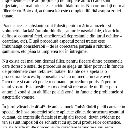
ingredientele care au proprietăți de umplere atunci când sunt
injectate, cel mai folosit este acidul hialuronic. Nu confundați dermal
fillerele cu Botoxul, acțiunea lor este complet diferită asupra zonei
tratate.
Practic aceste substanțe sunt folosit pentru mărirea buzelor și
volumetrie facială (umplu ridurile, șanțurile nasolabiale, cicatricite,
definesc conturul feței, ameliorează depresiunile din jurul ochilor –
cearcăne, etc). După procedură aspectul zonei tratate este
îmbunătățit considerabil – de la corectarea parțială a ridurilor,
șanțurilor, etc până la umplerea lor în întregime.
Nu există cel mai bun dermal filler, pentru fiecare dintre persoanele
care doresc o astfel de procedură se alege un filler potrivit în funcție
de problemele care trebuiesc tratate. Înainte de a apela la o
procedura de acest tip consultați-vă cu un medic în care aveți
încredere și care vă poate recomanda procedura potrivită pentru
tenul vostru. Este posibil ca medicul să recomande un filler pe o
anumită zonă și un alt filler pe altă zonă, în funcție de problemele și
așteptările voastre.
În jurul vârstei de 40-45 de ani, semnele îmbătrânirii pielii cauzate în
special de lipsa protecției solare aplicate zilnic, de structura țesutului
cutanat, de expresiile faciale și mulți alți factori, devin evidente pe
ten și sunt imposibil de schimbat cu ajutorul produselor cosmetice.
Există foarte multe proceduri de corectare temporară sau semi