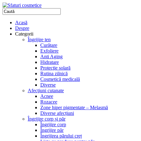
Acasă
Despre
Categorii
Îngrijire ten
Curăţare
Exfoliere
Anti Aging
Hidratare
Protecţie solară
Rutina zilnică
Cosmetică medicală
Diverse
Afecţiuni cutanate
Acnee
Rozacee
Zone hiper pigmentate – Melasmă
Diverse afecțiuni
Îngrijire corp și păr
Îngrijire corp
Îngrijire păr
Îngrijirea părului creț