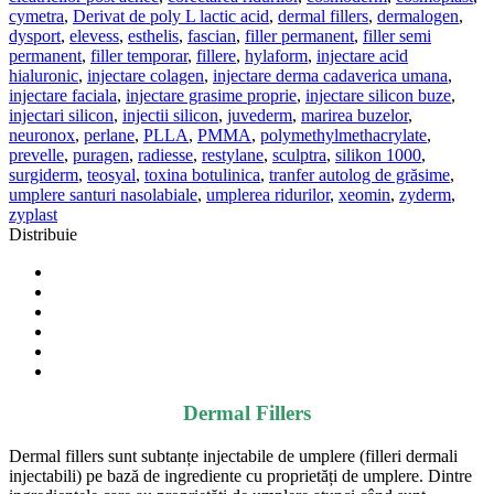
cymetra
,
Derivat de poly L lactic acid
,
dermal fillers
,
dermalogen
,
dysport
,
elevess
,
esthelis
,
fascian
,
filler permanent
,
filler semi
permanent
,
filler temporar
,
fillere
,
hylaform
,
injectare acid
hialuronic
,
injectare colagen
,
injectare derma cadaverica umana
,
injectare faciala
,
injectare grasime proprie
,
injectare silicon buze
,
injectari silicon
,
injectii silicon
,
juvederm
,
marirea buzelor
,
neuronox
,
perlane
,
PLLA
,
PMMA
,
polymethylmethacrylate
,
prevelle
,
puragen
,
radiesse
,
restylane
,
sculptra
,
silikon 1000
,
surgiderm
,
teosyal
,
toxina botulinica
,
tranfer autolog de grăsime
,
umplere santuri nasolabiale
,
umplerea ridurilor
,
xeomin
,
zyderm
,
zyplast
Distribuie
Dermal Fillers
Dermal fillers sunt subtanțe injectabile de umplere (filleri dermali
injectabili) pe bază de ingrediente cu proprietăți de umplere. Dintre