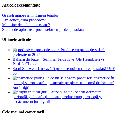
Articole recomandate
Greșeli majore în îngrijirea tenului
Am acnee, cum procedez?
Mai bine de atât nu se poate?
Sfaturi de aplicare a produselor cu protecție solară
Ultimele articole
Produse cu protecție solară
preferate în 2025
Balsam de buze – Summer Fridays vs Ole Henriksen vs
Paula’s Choice
Soari Sunwear lansează 5 produse noi cu protecție solară UPF
50+
De ce nu se absorb produsele cosmetice în
piele și se formează aglomerate pe piele sub formă de ‘scame’
sau ‘fulgi’?
Cauze și soluții pentru dermatita
periorală și alte afecțiuni care produc erupții, roșeață și
uscăciune în jurul gurii
Cele mai noi comentarii