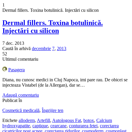
1
Dermal fillers. Toxina botulinică. Injectări cu silicon
Dermal fillers. Toxina botulinică.
Injectări cu silicon
7 dec. 2013
Caută în arhivă
decembrie
7
,
2013
52
Ultimul comentariu
Pasagera
Diana, nu cunosc medici in Cluj Napoca, imi pare rau. De obicei se
injecteaza Vistabel (de la Allergan), dar se…
Adaugă comentariu
Publicat în
Cosmetică medicală
,
Îngrijire ten
Etichete
alloderm
,
Artefill
,
Autologous Fat
,
botox
,
Calcium
hydroxyapatite
,
captique
,
cearcane
,
conturarea fetei
,
corectarea
cicatricilor post acnee
,
corectarea ridurilor
,
cosmoderm
,
cosmoplast
,