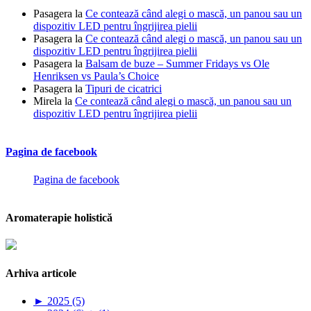
Pasagera
la
Ce contează când alegi o mască, un panou sau un
dispozitiv LED pentru îngrijirea pielii
Pasagera
la
Ce contează când alegi o mască, un panou sau un
dispozitiv LED pentru îngrijirea pielii
Pasagera
la
Balsam de buze – Summer Fridays vs Ole
Henriksen vs Paula’s Choice
Pasagera
la
Tipuri de cicatrici
Mirela
la
Ce contează când alegi o mască, un panou sau un
dispozitiv LED pentru îngrijirea pielii
Pagina de facebook
Pagina de facebook
Aromaterapie holistică
Arhiva articole
►
2025 (5)