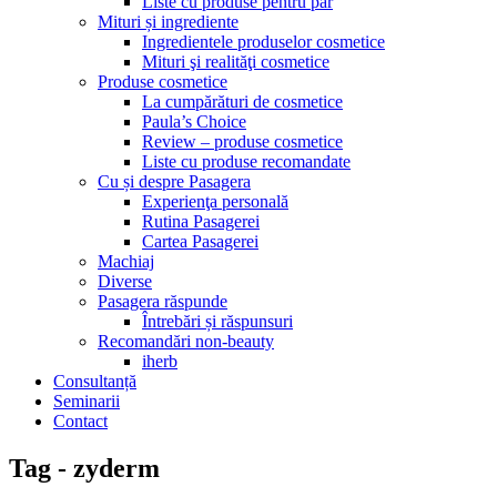
Liste cu produse pentru păr
Mituri și ingrediente
Ingredientele produselor cosmetice
Mituri şi realităţi cosmetice
Produse cosmetice
La cumpărături de cosmetice
Paula’s Choice
Review – produse cosmetice
Liste cu produse recomandate
Cu și despre Pasagera
Experienţa personală
Rutina Pasagerei
Cartea Pasagerei
Machiaj
Diverse
Pasagera răspunde
Întrebări și răspunsuri
Recomandări non-beauty
iherb
Consultanță
Seminarii
Contact
Tag - zyderm