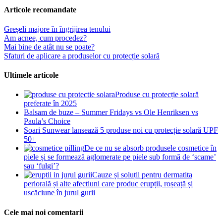
Articole recomandate
Greșeli majore în îngrijirea tenului
Am acnee, cum procedez?
Mai bine de atât nu se poate?
Sfaturi de aplicare a produselor cu protecție solară
Ultimele articole
Produse cu protecție solară
preferate în 2025
Balsam de buze – Summer Fridays vs Ole Henriksen vs
Paula’s Choice
Soari Sunwear lansează 5 produse noi cu protecție solară UPF
50+
De ce nu se absorb produsele cosmetice în
piele și se formează aglomerate pe piele sub formă de ‘scame’
sau ‘fulgi’?
Cauze și soluții pentru dermatita
periorală și alte afecțiuni care produc erupții, roșeață și
uscăciune în jurul gurii
Cele mai noi comentarii