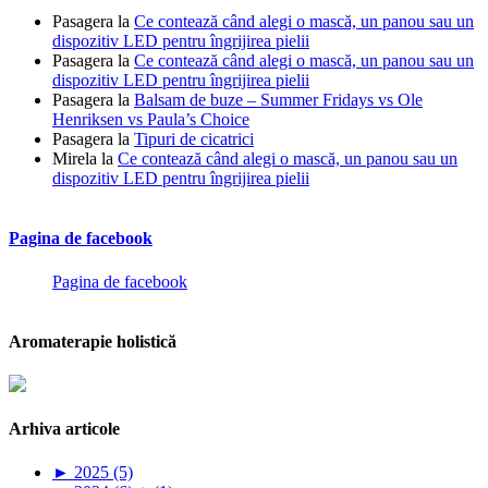
Pasagera
la
Ce contează când alegi o mască, un panou sau un
dispozitiv LED pentru îngrijirea pielii
Pasagera
la
Ce contează când alegi o mască, un panou sau un
dispozitiv LED pentru îngrijirea pielii
Pasagera
la
Balsam de buze – Summer Fridays vs Ole
Henriksen vs Paula’s Choice
Pasagera
la
Tipuri de cicatrici
Mirela
la
Ce contează când alegi o mască, un panou sau un
dispozitiv LED pentru îngrijirea pielii
Pagina de facebook
Pagina de facebook
Aromaterapie holistică
Arhiva articole
►
2025 (5)