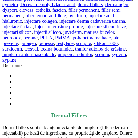
cymetra
,
Derivat de poly L lactic acid
,
dermal fillers
,
dermalogen
,
dysport
,
elevess
,
esthelis
,
fascian
,
filler permanent
,
filler semi
permanent
,
filler temporar
,
fillere
,
hylaform
,
injectare acid
hialuronic
,
injectare colagen
,
injectare derma cadaverica umana
,
injectare faciala
,
injectare grasime proprie
,
injectare silicon buze
,
injectari silicon
,
injectii silicon
,
juvederm
,
marirea buzelor
,
neuronox
,
perlane
,
PLLA
,
PMMA
,
polymethylmethacrylate
,
prevelle
,
puragen
,
radiesse
,
restylane
,
sculptra
,
silikon 1000
,
surgiderm
,
teosyal
,
toxina botulinica
,
tranfer autolog de grăsime
,
umplere santuri nasolabiale
,
umplerea ridurilor
,
xeomin
,
zyderm
,
zyplast
Distribuie
Dermal Fillers
Dermal fillers sunt subtanțe injectabile de umplere (filleri dermali
injectabili) pe bază de ingrediente cu proprietăți de umplere. Dintre