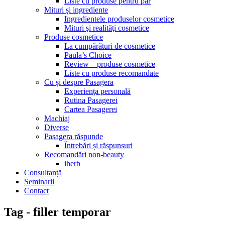
Liste cu produse pentru păr
Mituri și ingrediente
Ingredientele produselor cosmetice
Mituri şi realităţi cosmetice
Produse cosmetice
La cumpărături de cosmetice
Paula’s Choice
Review – produse cosmetice
Liste cu produse recomandate
Cu și despre Pasagera
Experienţa personală
Rutina Pasagerei
Cartea Pasagerei
Machiaj
Diverse
Pasagera răspunde
Întrebări și răspunsuri
Recomandări non-beauty
iherb
Consultanță
Seminarii
Contact
Tag - filler temporar