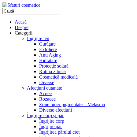
Acasă
Despre
Categorii
Îngrijire ten
Curăţare
Exfoliere
Anti Aging
Hidratare
Protecţie solară
Rutina zilnică
Cosmetică medicală
Diverse
Afecţiuni cutanate
Acnee
Rozacee
Zone hiper pigmentate – Melasmă
Diverse afecțiuni
Îngrijire corp și păr
Îngrijire corp
Îngrijire păr
Îngrijirea părului creț