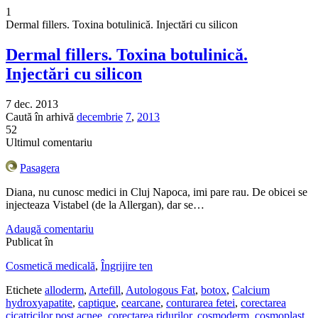
1
Dermal fillers. Toxina botulinică. Injectări cu silicon
Dermal fillers. Toxina botulinică.
Injectări cu silicon
7 dec. 2013
Caută în arhivă
decembrie
7
,
2013
52
Ultimul comentariu
Pasagera
Diana, nu cunosc medici in Cluj Napoca, imi pare rau. De obicei se
injecteaza Vistabel (de la Allergan), dar se…
Adaugă comentariu
Publicat în
Cosmetică medicală
,
Îngrijire ten
Etichete
alloderm
,
Artefill
,
Autologous Fat
,
botox
,
Calcium
hydroxyapatite
,
captique
,
cearcane
,
conturarea fetei
,
corectarea
cicatricilor post acnee
,
corectarea ridurilor
,
cosmoderm
,
cosmoplast
,