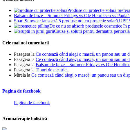
Produse cu protecție solară prefer
Balsam de buze – Summer Fridays vs Ole Henriksen vs Paula’
Soari Sunwear lansează 5 produse noi cu protecție solară UPF
De ce nu se absorb produsele cosmetice în p
Cauze și soluții pentru dermatita periorală 
Cele mai noi comentarii
Pasagera
la
Ce contează când alegi o mască, un panou sau un dis
Pasagera
la
Ce contează când alegi o mască, un panou sau un dis
Pasagera
la
Balsam de buze – Summer Fridays vs Ole Henrikse
Pasagera
la
Tipuri de cicatrici
Mirela
la
Ce contează când alegi o mască, un panou sau un dispo
Pagina de facebook
Pagina de facebook
Aromaterapie holistică