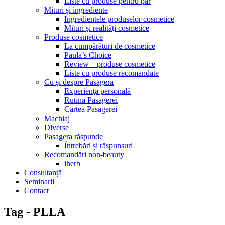
Liste cu produse pentru păr
Mituri și ingrediente
Ingredientele produselor cosmetice
Mituri şi realităţi cosmetice
Produse cosmetice
La cumpărături de cosmetice
Paula’s Choice
Review – produse cosmetice
Liste cu produse recomandate
Cu și despre Pasagera
Experienţa personală
Rutina Pasagerei
Cartea Pasagerei
Machiaj
Diverse
Pasagera răspunde
Întrebări și răspunsuri
Recomandări non-beauty
iherb
Consultanță
Seminarii
Contact
Tag - PLLA