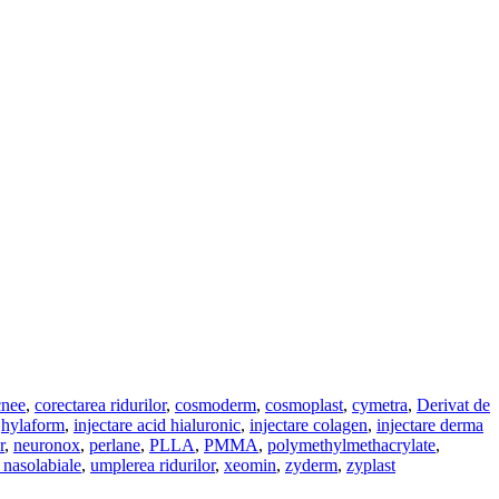
cnee
,
corectarea ridurilor
,
cosmoderm
,
cosmoplast
,
cymetra
,
Derivat de
,
hylaform
,
injectare acid hialuronic
,
injectare colagen
,
injectare derma
r
,
neuronox
,
perlane
,
PLLA
,
PMMA
,
polymethylmethacrylate
,
 nasolabiale
,
umplerea ridurilor
,
xeomin
,
zyderm
,
zyplast