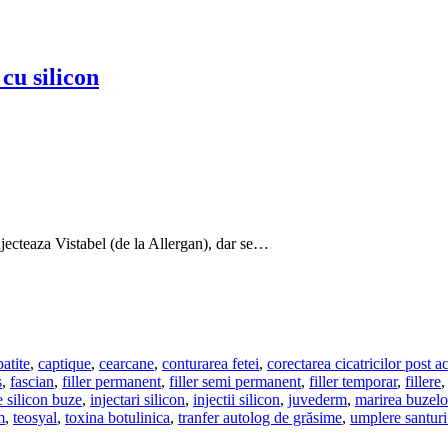
 cu silicon
jecteaza Vistabel (de la Allergan), dar se…
atite
,
captique
,
cearcane
,
conturarea fetei
,
corectarea cicatricilor post a
s
,
fascian
,
filler permanent
,
filler semi permanent
,
filler temporar
,
fillere
e silicon buze
,
injectari silicon
,
injectii silicon
,
juvederm
,
marirea buzelo
m
,
teosyal
,
toxina botulinica
,
tranfer autolog de grăsime
,
umplere santuri