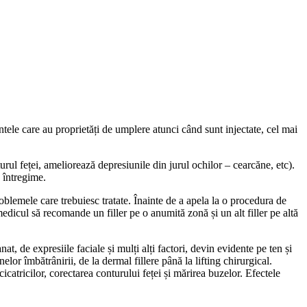
ntele care au proprietăți de umplere atunci când sunt injectate, cel mai
turul feței, ameliorează depresiunile din jurul ochilor – cearcăne, etc).
n întregime.
roblemele care trebuiesc tratate. Înainte de a apela la o procedura de
edicul să recomande un filler pe o anumită zonă și un alt filler pe altă
nat, de expresiile faciale și mulți alți factori, devin evidente pe ten și
r îmbătrânirii, de la dermal fillere până la lifting chirurgical.
icatricilor, corectarea conturului feței și mărirea buzelor. Efectele