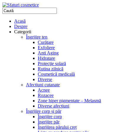
Acasă
Despre
Categorii
Îngrijire ten
Curăţare
Exfoliere
Anti Aging
Hidratare
Protecţie solară
Rutina zilnică
Cosmetică medicală
Diverse
Afecţiuni cutanate
Acnee
Rozacee
Zone hiper pigmentate – Melasmă
Diverse afecțiuni
Îngrijire corp și păr
Îngrijire corp
Îngrijire păr
Îngrijirea părului creț