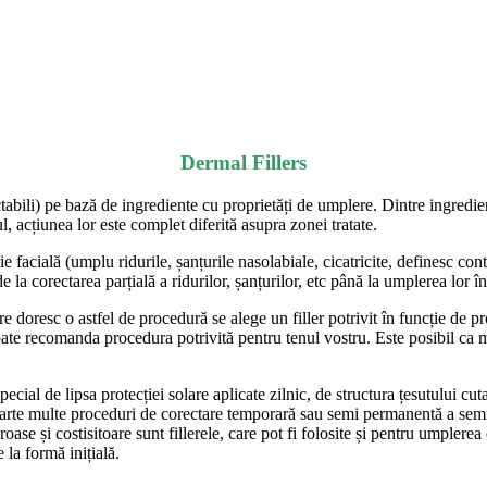
Dermal Fillers
ectabili) pe bază de ingrediente cu proprietăți de umplere. Dintre ingredie
, acțiunea lor este complet diferită asupra zonei tratate.
e facială (umplu ridurile, șanțurile nasolabiale, cicatricite, definesc con
la corectarea parțială a ridurilor, șanțurilor, etc până la umplerea lor î
e doresc o astfel de procedură se alege un filler potrivit în funcție de p
oate recomanda procedura potrivită pentru tenul vostru. Este posibil ca m
ecial de lipsa protecției solare aplicate zilnic, de structura țesutului cuta
rte multe proceduri de corectare temporară sau semi permanentă a semnelo
se și costisitoare sunt fillerele, care pot fi folosite și pentru umplerea c
 la formă inițială.