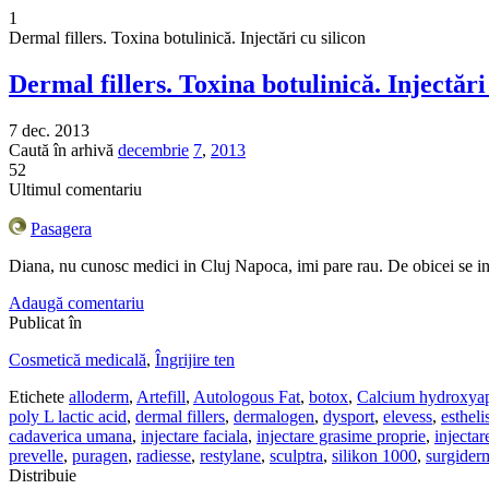
1
Dermal fillers. Toxina botulinică. Injectări cu silicon
Dermal fillers. Toxina botulinică. Injectări
7 dec. 2013
Caută în arhivă
decembrie
7
,
2013
52
Ultimul comentariu
Pasagera
Diana, nu cunosc medici in Cluj Napoca, imi pare rau. De obicei se in
Adaugă comentariu
Publicat în
Cosmetică medicală
,
Îngrijire ten
Etichete
alloderm
,
Artefill
,
Autologous Fat
,
botox
,
Calcium hydroxyap
poly L lactic acid
,
dermal fillers
,
dermalogen
,
dysport
,
elevess
,
estheli
cadaverica umana
,
injectare faciala
,
injectare grasime proprie
,
injectar
prevelle
,
puragen
,
radiesse
,
restylane
,
sculptra
,
silikon 1000
,
surgider
Distribuie