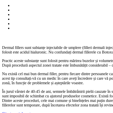
Dermal fillers sunt subtanțe injectabile de umplere (filleri dermali inj
folosit este acidul hialuronic. Nu confundați dermal fillerele cu Botoxul
Practic aceste substanțe sunt folosit pentru mărirea buzelor și volumetri
După procedură aspectul zonei tratate este îmbunătățit considerabil – de 
Nu există cel mai bun dermal filler, pentru fiecare dintre persoanele car
acest tip consultați-vă cu un medic în care aveți încredere și care vă p
zonă, în funcție de problemele și așteptările voastre.
În jurul vârstei de 40-45 de ani, semnele îmbătrânirii pielii cauzate în sp
sunt imposibil de schimbat cu ajutorul produselor cosmetice. Există foa
Dintre aceste proceduri, cele mai comune și bineînțeles mai puțin dureroa
fillerelor sunt temporare, după încetarea efectelor zona tratată își revine