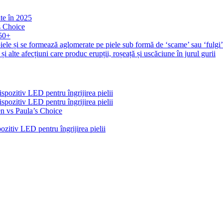
ate în 2025
s Choice
 50+
iele și se formează aglomerate pe piele sub formă de ‘scame’ sau ‘fulgi
și alte afecțiuni care produc erupții, roșeață și uscăciune în jurul gurii
pozitiv LED pentru îngrijirea pielii
pozitiv LED pentru îngrijirea pielii
n vs Paula’s Choice
zitiv LED pentru îngrijirea pielii