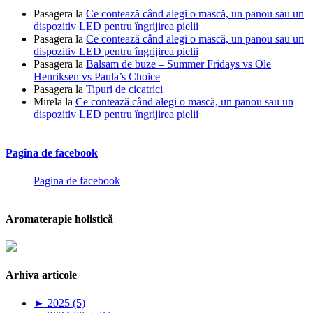
Pasagera
la
Ce contează când alegi o mască, un panou sau un
dispozitiv LED pentru îngrijirea pielii
Pasagera
la
Ce contează când alegi o mască, un panou sau un
dispozitiv LED pentru îngrijirea pielii
Pasagera
la
Balsam de buze – Summer Fridays vs Ole
Henriksen vs Paula’s Choice
Pasagera
la
Tipuri de cicatrici
Mirela
la
Ce contează când alegi o mască, un panou sau un
dispozitiv LED pentru îngrijirea pielii
Pagina de facebook
Pagina de facebook
Aromaterapie holistică
Arhiva articole
►
2025 (5)