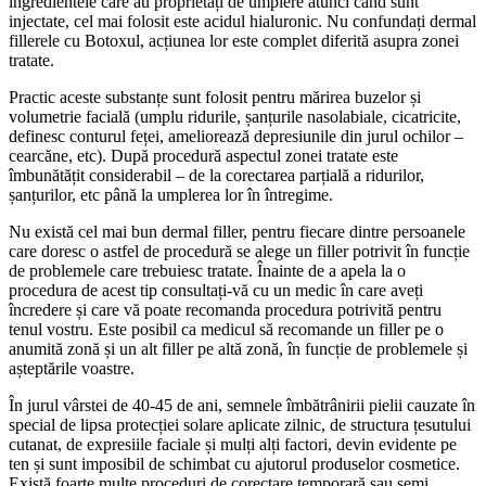
ingredientele care au proprietăți de umplere atunci când sunt
injectate, cel mai folosit este acidul hialuronic. Nu confundați dermal
fillerele cu Botoxul, acțiunea lor este complet diferită asupra zonei
tratate.
Practic aceste substanțe sunt folosit pentru mărirea buzelor și
volumetrie facială (umplu ridurile, șanțurile nasolabiale, cicatricite,
definesc conturul feței, ameliorează depresiunile din jurul ochilor –
cearcăne, etc). După procedură aspectul zonei tratate este
îmbunătățit considerabil – de la corectarea parțială a ridurilor,
șanțurilor, etc până la umplerea lor în întregime.
Nu există cel mai bun dermal filler, pentru fiecare dintre persoanele
care doresc o astfel de procedură se alege un filler potrivit în funcție
de problemele care trebuiesc tratate. Înainte de a apela la o
procedura de acest tip consultați-vă cu un medic în care aveți
încredere și care vă poate recomanda procedura potrivită pentru
tenul vostru. Este posibil ca medicul să recomande un filler pe o
anumită zonă și un alt filler pe altă zonă, în funcție de problemele și
așteptările voastre.
În jurul vârstei de 40-45 de ani, semnele îmbătrânirii pielii cauzate în
special de lipsa protecției solare aplicate zilnic, de structura țesutului
cutanat, de expresiile faciale și mulți alți factori, devin evidente pe
ten și sunt imposibil de schimbat cu ajutorul produselor cosmetice.
Există foarte multe proceduri de corectare temporară sau semi