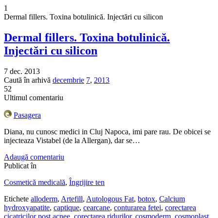
1
Dermal fillers. Toxina botulinică. Injectări cu silicon
Dermal fillers. Toxina botulinică.
Injectări cu silicon
7 dec. 2013
Caută în arhivă
decembrie
7
,
2013
52
Ultimul comentariu
Pasagera
Diana, nu cunosc medici in Cluj Napoca, imi pare rau. De obicei se
injecteaza Vistabel (de la Allergan), dar se…
Adaugă comentariu
Publicat în
Cosmetică medicală
,
Îngrijire ten
Etichete
alloderm
,
Artefill
,
Autologous Fat
,
botox
,
Calcium
hydroxyapatite
,
captique
,
cearcane
,
conturarea fetei
,
corectarea
cicatricilor post acnee
,
corectarea ridurilor
,
cosmoderm
,
cosmoplast
,