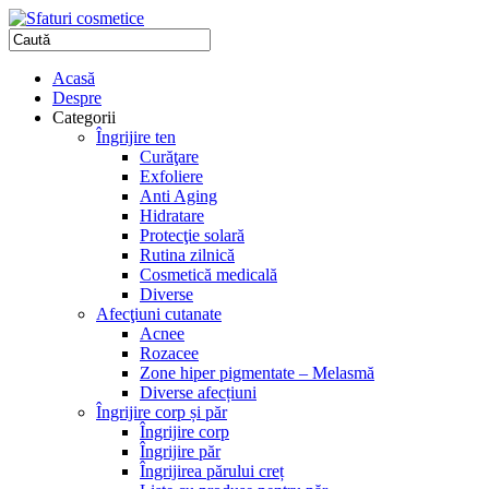
Acasă
Despre
Categorii
Îngrijire ten
Curăţare
Exfoliere
Anti Aging
Hidratare
Protecţie solară
Rutina zilnică
Cosmetică medicală
Diverse
Afecţiuni cutanate
Acnee
Rozacee
Zone hiper pigmentate – Melasmă
Diverse afecțiuni
Îngrijire corp și păr
Îngrijire corp
Îngrijire păr
Îngrijirea părului creț