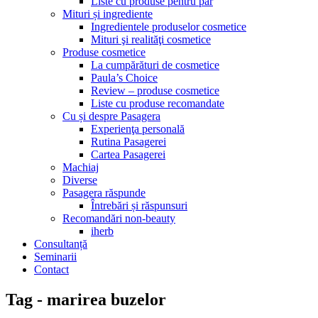
Liste cu produse pentru păr
Mituri și ingrediente
Ingredientele produselor cosmetice
Mituri şi realităţi cosmetice
Produse cosmetice
La cumpărături de cosmetice
Paula’s Choice
Review – produse cosmetice
Liste cu produse recomandate
Cu și despre Pasagera
Experienţa personală
Rutina Pasagerei
Cartea Pasagerei
Machiaj
Diverse
Pasagera răspunde
Întrebări și răspunsuri
Recomandări non-beauty
iherb
Consultanță
Seminarii
Contact
Tag - marirea buzelor