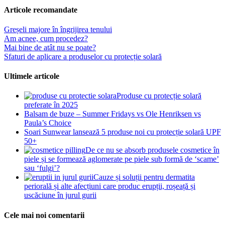
Articole recomandate
Greșeli majore în îngrijirea tenului
Am acnee, cum procedez?
Mai bine de atât nu se poate?
Sfaturi de aplicare a produselor cu protecție solară
Ultimele articole
Produse cu protecție solară
preferate în 2025
Balsam de buze – Summer Fridays vs Ole Henriksen vs
Paula’s Choice
Soari Sunwear lansează 5 produse noi cu protecție solară UPF
50+
De ce nu se absorb produsele cosmetice în
piele și se formează aglomerate pe piele sub formă de ‘scame’
sau ‘fulgi’?
Cauze și soluții pentru dermatita
periorală și alte afecțiuni care produc erupții, roșeață și
uscăciune în jurul gurii
Cele mai noi comentarii