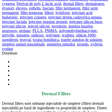
cymetra
,
Derivat de poly L lactic acid
,
dermal fillers
,
dermalogen
,
dysport
,
elevess
,
esthelis
,
fascian
,
filler permanent
,
filler semi
permanent
,
filler temporar
,
fillere
,
hylaform
,
injectare acid
hialuronic
,
injectare colagen
,
injectare derma cadaverica umana
,
injectare faciala
,
injectare grasime proprie
,
injectare silicon buze
,
injectari silicon
,
injectii silicon
,
juvederm
,
marirea buzelor
,
neuronox
,
perlane
,
PLLA
,
PMMA
,
polymethylmethacrylate
,
prevelle
,
puragen
,
radiesse
,
restylane
,
sculptra
,
silikon 1000
,
surgiderm
,
teosyal
,
toxina botulinica
,
tranfer autolog de grăsime
,
umplere santuri nasolabiale
,
umplerea ridurilor
,
xeomin
,
zyderm
,
zyplast
Distribuie
Dermal Fillers
Dermal fillers sunt subtanțe injectabile de umplere (filleri dermali
injectabili) pe bază de ingrediente cu proprietăți de umplere. Dintre