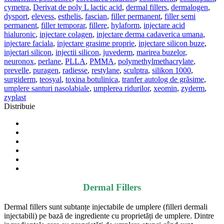
cymetra
,
Derivat de poly L lactic acid
,
dermal fillers
,
dermalogen
,
dysport
,
elevess
,
esthelis
,
fascian
,
filler permanent
,
filler semi
permanent
,
filler temporar
,
fillere
,
hylaform
,
injectare acid
hialuronic
,
injectare colagen
,
injectare derma cadaverica umana
,
injectare faciala
,
injectare grasime proprie
,
injectare silicon buze
,
injectari silicon
,
injectii silicon
,
juvederm
,
marirea buzelor
,
neuronox
,
perlane
,
PLLA
,
PMMA
,
polymethylmethacrylate
,
prevelle
,
puragen
,
radiesse
,
restylane
,
sculptra
,
silikon 1000
,
surgiderm
,
teosyal
,
toxina botulinica
,
tranfer autolog de grăsime
,
umplere santuri nasolabiale
,
umplerea ridurilor
,
xeomin
,
zyderm
,
zyplast
Distribuie
Dermal Fillers
Dermal fillers sunt subtanțe injectabile de umplere (filleri dermali
injectabili) pe bază de ingrediente cu proprietăți de umplere. Dintre