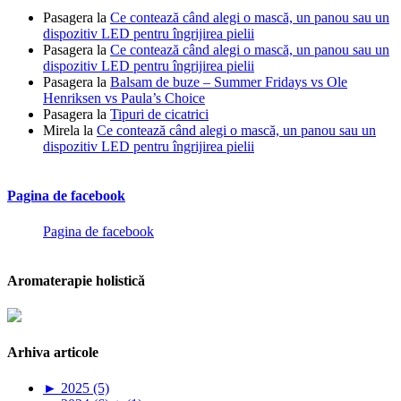
Pasagera
la
Ce contează când alegi o mască, un panou sau un
dispozitiv LED pentru îngrijirea pielii
Pasagera
la
Ce contează când alegi o mască, un panou sau un
dispozitiv LED pentru îngrijirea pielii
Pasagera
la
Balsam de buze – Summer Fridays vs Ole
Henriksen vs Paula’s Choice
Pasagera
la
Tipuri de cicatrici
Mirela
la
Ce contează când alegi o mască, un panou sau un
dispozitiv LED pentru îngrijirea pielii
Pagina de facebook
Pagina de facebook
Aromaterapie holistică
Arhiva articole
►
2025 (5)