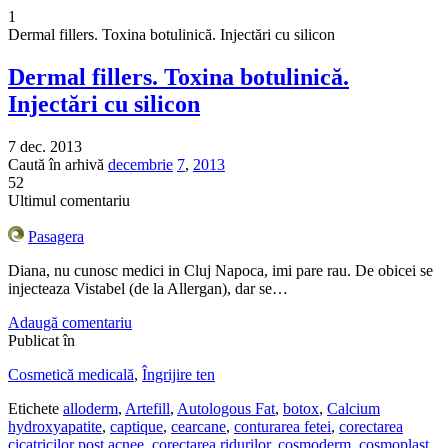
1
Dermal fillers. Toxina botulinică. Injectări cu silicon
Dermal fillers. Toxina botulinică.
Injectări cu silicon
7 dec. 2013
Caută în arhivă
decembrie
7
,
2013
52
Ultimul comentariu
Pasagera
Diana, nu cunosc medici in Cluj Napoca, imi pare rau. De obicei se
injecteaza Vistabel (de la Allergan), dar se…
Adaugă comentariu
Publicat în
Cosmetică medicală
,
Îngrijire ten
Etichete
alloderm
,
Artefill
,
Autologous Fat
,
botox
,
Calcium
hydroxyapatite
,
captique
,
cearcane
,
conturarea fetei
,
corectarea
cicatricilor post acnee
,
corectarea ridurilor
,
cosmoderm
,
cosmoplast
,