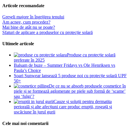
Articole recomandate
Greșeli majore în îngrijirea tenului
Am acnee, cum procedez?
Mai bine de atât nu se poate?
Sfaturi de aplicare a produselor cu protecție solară
Ultimele articole
Produse cu protecție solară
preferate în 2025
Balsam de buze – Summer Fridays vs Ole Henriksen vs
Paula’s Choice
Soari Sunwear lansează 5 produse noi cu protecție solară UPF
50+
De ce nu se absorb produsele cosmetice în
piele și se formează aglomerate pe piele sub formă de ‘scame’
sau ‘fulgi’?
Cauze și soluții pentru dermatita
periorală și alte afecțiuni care produc erupții, roșeață și
uscăciune în jurul gurii
Cele mai noi comentarii