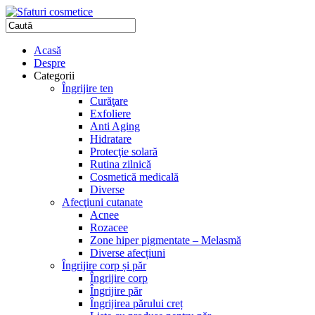
Acasă
Despre
Categorii
Îngrijire ten
Curăţare
Exfoliere
Anti Aging
Hidratare
Protecţie solară
Rutina zilnică
Cosmetică medicală
Diverse
Afecţiuni cutanate
Acnee
Rozacee
Zone hiper pigmentate – Melasmă
Diverse afecțiuni
Îngrijire corp și păr
Îngrijire corp
Îngrijire păr
Îngrijirea părului creț