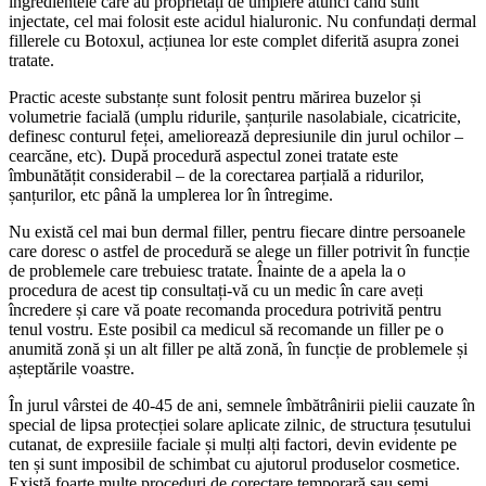
ingredientele care au proprietăți de umplere atunci când sunt
injectate, cel mai folosit este acidul hialuronic. Nu confundați dermal
fillerele cu Botoxul, acțiunea lor este complet diferită asupra zonei
tratate.
Practic aceste substanțe sunt folosit pentru mărirea buzelor și
volumetrie facială (umplu ridurile, șanțurile nasolabiale, cicatricite,
definesc conturul feței, ameliorează depresiunile din jurul ochilor –
cearcăne, etc). După procedură aspectul zonei tratate este
îmbunătățit considerabil – de la corectarea parțială a ridurilor,
șanțurilor, etc până la umplerea lor în întregime.
Nu există cel mai bun dermal filler, pentru fiecare dintre persoanele
care doresc o astfel de procedură se alege un filler potrivit în funcție
de problemele care trebuiesc tratate. Înainte de a apela la o
procedura de acest tip consultați-vă cu un medic în care aveți
încredere și care vă poate recomanda procedura potrivită pentru
tenul vostru. Este posibil ca medicul să recomande un filler pe o
anumită zonă și un alt filler pe altă zonă, în funcție de problemele și
așteptările voastre.
În jurul vârstei de 40-45 de ani, semnele îmbătrânirii pielii cauzate în
special de lipsa protecției solare aplicate zilnic, de structura țesutului
cutanat, de expresiile faciale și mulți alți factori, devin evidente pe
ten și sunt imposibil de schimbat cu ajutorul produselor cosmetice.
Există foarte multe proceduri de corectare temporară sau semi