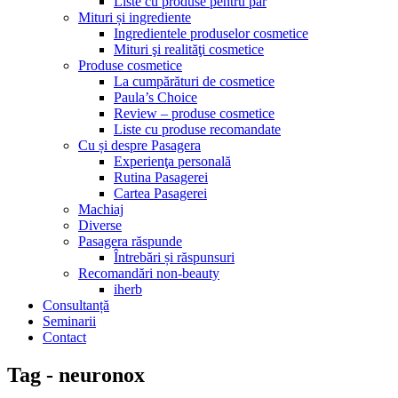
Liste cu produse pentru păr
Mituri și ingrediente
Ingredientele produselor cosmetice
Mituri şi realităţi cosmetice
Produse cosmetice
La cumpărături de cosmetice
Paula’s Choice
Review – produse cosmetice
Liste cu produse recomandate
Cu și despre Pasagera
Experienţa personală
Rutina Pasagerei
Cartea Pasagerei
Machiaj
Diverse
Pasagera răspunde
Întrebări și răspunsuri
Recomandări non-beauty
iherb
Consultanță
Seminarii
Contact
Tag - neuronox