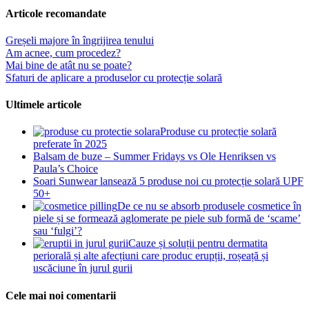
Articole recomandate
Greșeli majore în îngrijirea tenului
Am acnee, cum procedez?
Mai bine de atât nu se poate?
Sfaturi de aplicare a produselor cu protecție solară
Ultimele articole
Produse cu protecție solară
preferate în 2025
Balsam de buze – Summer Fridays vs Ole Henriksen vs
Paula’s Choice
Soari Sunwear lansează 5 produse noi cu protecție solară UPF
50+
De ce nu se absorb produsele cosmetice în
piele și se formează aglomerate pe piele sub formă de ‘scame’
sau ‘fulgi’?
Cauze și soluții pentru dermatita
periorală și alte afecțiuni care produc erupții, roșeață și
uscăciune în jurul gurii
Cele mai noi comentarii