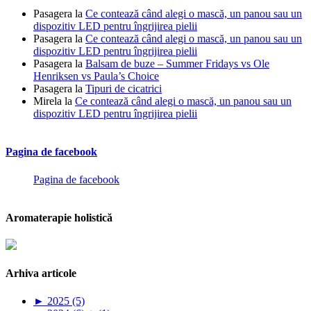
Pasagera
la
Ce contează când alegi o mască, un panou sau un
dispozitiv LED pentru îngrijirea pielii
Pasagera
la
Ce contează când alegi o mască, un panou sau un
dispozitiv LED pentru îngrijirea pielii
Pasagera
la
Balsam de buze – Summer Fridays vs Ole
Henriksen vs Paula’s Choice
Pasagera
la
Tipuri de cicatrici
Mirela
la
Ce contează când alegi o mască, un panou sau un
dispozitiv LED pentru îngrijirea pielii
Pagina de facebook
Pagina de facebook
Aromaterapie holistică
Arhiva articole
►
2025 (5)