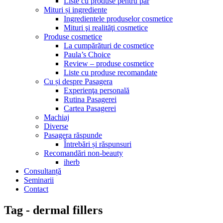
Liste cu produse pentru păr
Mituri și ingrediente
Ingredientele produselor cosmetice
Mituri şi realităţi cosmetice
Produse cosmetice
La cumpărături de cosmetice
Paula’s Choice
Review – produse cosmetice
Liste cu produse recomandate
Cu și despre Pasagera
Experienţa personală
Rutina Pasagerei
Cartea Pasagerei
Machiaj
Diverse
Pasagera răspunde
Întrebări și răspunsuri
Recomandări non-beauty
iherb
Consultanță
Seminarii
Contact
Tag - dermal fillers