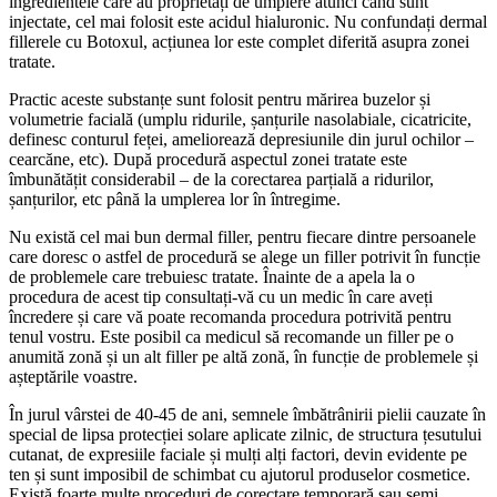
ingredientele care au proprietăți de umplere atunci când sunt
injectate, cel mai folosit este acidul hialuronic. Nu confundați dermal
fillerele cu Botoxul, acțiunea lor este complet diferită asupra zonei
tratate.
Practic aceste substanțe sunt folosit pentru mărirea buzelor și
volumetrie facială (umplu ridurile, șanțurile nasolabiale, cicatricite,
definesc conturul feței, ameliorează depresiunile din jurul ochilor –
cearcăne, etc). După procedură aspectul zonei tratate este
îmbunătățit considerabil – de la corectarea parțială a ridurilor,
șanțurilor, etc până la umplerea lor în întregime.
Nu există cel mai bun dermal filler, pentru fiecare dintre persoanele
care doresc o astfel de procedură se alege un filler potrivit în funcție
de problemele care trebuiesc tratate. Înainte de a apela la o
procedura de acest tip consultați-vă cu un medic în care aveți
încredere și care vă poate recomanda procedura potrivită pentru
tenul vostru. Este posibil ca medicul să recomande un filler pe o
anumită zonă și un alt filler pe altă zonă, în funcție de problemele și
așteptările voastre.
În jurul vârstei de 40-45 de ani, semnele îmbătrânirii pielii cauzate în
special de lipsa protecției solare aplicate zilnic, de structura țesutului
cutanat, de expresiile faciale și mulți alți factori, devin evidente pe
ten și sunt imposibil de schimbat cu ajutorul produselor cosmetice.
Există foarte multe proceduri de corectare temporară sau semi