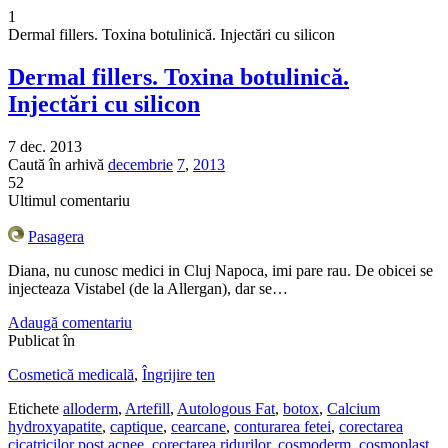
1
Dermal fillers. Toxina botulinică. Injectări cu silicon
Dermal fillers. Toxina botulinică.
Injectări cu silicon
7 dec. 2013
Caută în arhivă
decembrie
7
,
2013
52
Ultimul comentariu
Pasagera
Diana, nu cunosc medici in Cluj Napoca, imi pare rau. De obicei se
injecteaza Vistabel (de la Allergan), dar se…
Adaugă comentariu
Publicat în
Cosmetică medicală
,
Îngrijire ten
Etichete
alloderm
,
Artefill
,
Autologous Fat
,
botox
,
Calcium
hydroxyapatite
,
captique
,
cearcane
,
conturarea fetei
,
corectarea
cicatricilor post acnee
,
corectarea ridurilor
,
cosmoderm
,
cosmoplast
,