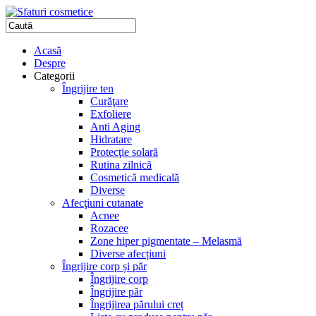
Acasă
Despre
Categorii
Îngrijire ten
Curăţare
Exfoliere
Anti Aging
Hidratare
Protecţie solară
Rutina zilnică
Cosmetică medicală
Diverse
Afecţiuni cutanate
Acnee
Rozacee
Zone hiper pigmentate – Melasmă
Diverse afecțiuni
Îngrijire corp și păr
Îngrijire corp
Îngrijire păr
Îngrijirea părului creț