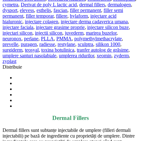
cymetra
,
Derivat de poly L lactic acid
,
dermal fillers
,
dermalogen
,
dysport
,
elevess
,
esthelis
,
fascian
,
filler permanent
,
filler semi
permanent
,
filler temporar
,
fillere
,
hylaform
,
injectare acid
hialuronic
,
injectare colagen
,
injectare derma cadaverica umana
,
injectare faciala
,
injectare grasime proprie
,
injectare silicon buze
,
injectari silicon
,
injectii silicon
,
juvederm
,
marirea buzelor
,
neuronox
,
perlane
,
PLLA
,
PMMA
,
polymethylmethacrylate
,
prevelle
,
puragen
,
radiesse
,
restylane
,
sculptra
,
silikon 1000
,
surgiderm
,
teosyal
,
toxina botulinica
,
tranfer autolog de grăsime
,
umplere santuri nasolabiale
,
umplerea ridurilor
,
xeomin
,
zyderm
,
zyplast
Distribuie
Dermal Fillers
Dermal fillers sunt subtanțe injectabile de umplere (filleri dermali
injectabili) pe bază de ingrediente cu proprietăți de umplere. Dintre